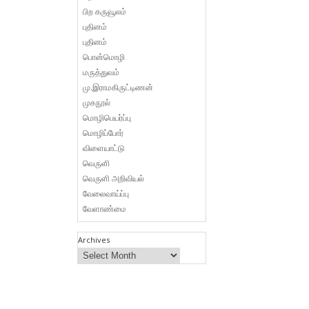
பிற கருவூலம்
புதினம்
புதினம்
பொன்மொழி
மருத்துவம்
மு.இராமகிருட்டிணன்
முகநூல்
மொழிபெயர்ப்பு
மொழிப்போர்
விளையாட்டு
வெருளி
வெருளி அறிவியல்
வேலைவாய்ப்பு
வேளாண்மை
Archives