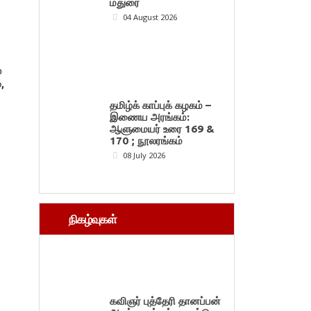
மதுரை
04 August 2026
்
,
தமிழ்க் காப்புக் கழகம் –
இணைய அரங்கம்:
ஆளுமையர் உரை 169 &
170 ; நூலரங்கம்
08 July 2026
நிகழ்வுகள்
கவிஞர் புத்தேரி தானப்பன்