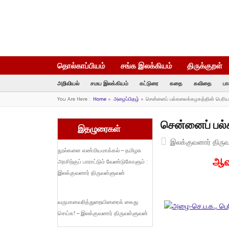
தொல்காப்பியம்
சங்க இலக்கியம்
திருக்குறள்
அறிவியல்
சமய இலக்கியம்
கட்டுரை
கதை
கவிதை
பா
You Are Here :
Home
»
அழைப்பிதழ்
»
சென்னைப் பல்கலைக்கழகத்தின் பெரிய
சென்னைப் பல்
இதழுரைகள்
இலக்குவனார் திரு
நூல்களை எண்மியமாக்கல் – தமிழக
ஆவண
அரசிற்குப் பாராட்டும் வேண்டுகோளும் :
இலக்குவனார் திருவள்ளுவன்
வருமானவரித்துறையினரைக் கைது
செய்க! – இலக்குவனார் திருவள்ளுவன்