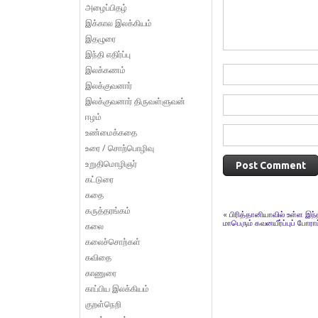
அழைப்பிதழ்
இக்கால இலக்கியம்
இதழுரை
இந்தி எதிர்ப்பு
இலக்கணம்
இலக்குவனார்
இலக்குவனார் திருவள்ளுவன்
ஈழம்
உண்மைக்கதை
உரை / சொற்பொழிவு
உறுதிமொழிஞர்
கட்டுரை
கதை
கருத்தரங்கம்
«
பிரித்தானியாவில் உள்ள இந
மாபெரும் கவனயீர்ப்புப் போராட
கலை
கலைச்சொற்கள்
கவிதை
காணுரை
காப்பிய இலக்கியம்
குறள்நெறி