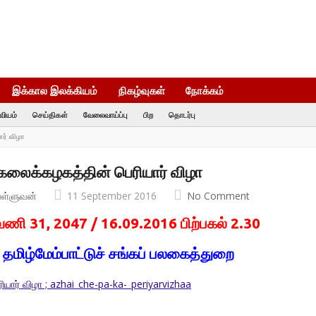
இக்கால இலக்கியம்
நிகழ்வுகள்
நோக்கம்
வியம்
செய்திகள்
வேலைவாய்ப்பு
பிற
தொடர்பு
ார் விழா
கலைக்கழகத்தின் பெரியார் விழா
வள்ளுவன்
11 September 2016
No Comment
ி 31, 2047 / 16.09.2016 பிற்பகல் 2.30
தமிழ்மேம்பாட்டுச் சங்கப் பலகைத்துறை