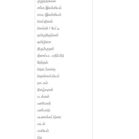
குறுந்தகவல்
சங்க இலக்கியம்
சமய இலக்கியம்
செய்திகள்
செவ்வி / பேட்டி
தமிழறிஞர்கள்
தமிழிசை
திருக்குறள்
திரைப்பட மதிப்பீடு
தேர்தல்
தொடர்கதை
தொல்காப்பியம்
நாடகம்
நிகழ்வுகள்
படங்கள்
பணிமலர்
பண்பாடு
பயணக்கட்டுரை
பாடல்
பாவியம்
பிற