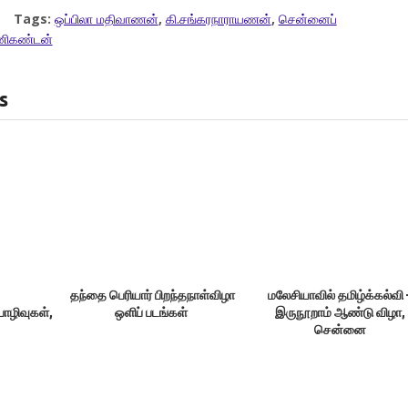
Tags:
ஒப்பிலா மதிவாணன்
,
கி.சங்கரநாராயணன்
,
சென்னைப்
ணிகண்டன்
s
தந்தை பெரியார் பிறந்தநாள்விழா
மலேசியாவில் தமிழ்க்கல்வி 
ொழிவுகள், சென்னை
ஒளிப் படங்கள்
இருநூறாம் ஆண்டு விழா,
சென்னை