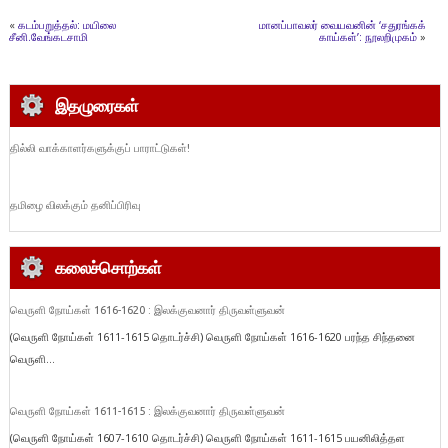
«
கடம்பறுத்தல்: மயிலை
மானப்பாவலர் வையவனின் ‘சதுரங்கக்
சீனி.வேங்கடசாமி
காய்கள்’: நூலறிமுகம்
»
இதழுரைகள்
தில்லி வாக்காளர்களுக்குப் பாராட்டுகள்!
தமிழை விலக்கும் தனிப்பிரிவு
கலைச்சொற்கள்
வெருளி நோய்கள் 1616-1620 : இலக்குவனார் திருவள்ளுவன்
(வெருளி நோய்கள் 1611-1615 தொடர்ச்சி) வெருளி நோய்கள் 1616-1620 பரந்த சிந்தனை
வெருளி...
வெருளி நோய்கள் 1611-1615 : இலக்குவனார் திருவள்ளுவன்
(வெருளி நோய்கள் 1607-1610 தொடர்ச்சி) வெருளி நோய்கள் 1611-1615 பயனிலித்தள