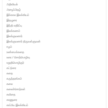
அறிவியல்
அழைப்பிதழ்
இக்கால இலக்கியம்
இதழுரை
இந்தி எதிர்ப்பு
இலக்கணம்
இலக்குவனார்
இலக்குவனார் திருவள்ளுவன்
ஈழம்
உண்மைக்கதை
உரை / சொற்பொழிவு
உறுதிமொழிஞர்
கட்டுரை
கதை
கருத்தரங்கம்
கலை
கலைச்சொற்கள்
கவிதை
காணுரை
காப்பிய இலக்கியம்