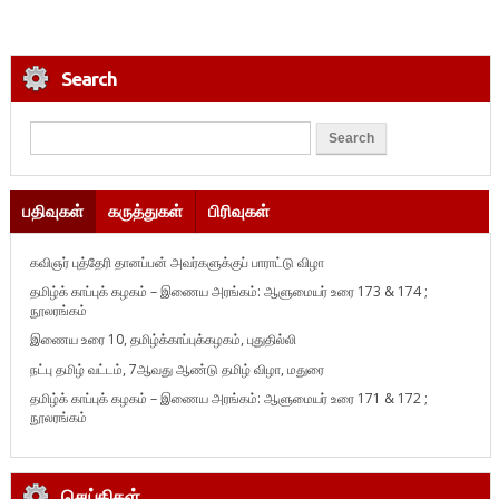
Search
பதிவுகள்
கருத்துகள்
பிரிவுகள்
கவிஞர் புத்தேரி தானப்பன் அவர்களுக்குப் பாராட்டு விழா
தமிழ்க் காப்புக் கழகம் – இணைய அரங்கம்: ஆளுமையர் உரை 173 & 174 ;
நூலரங்கம்
இணைய உரை 10, தமிழ்க்காப்புக்கழகம், புதுதில்லி
நட்பு தமிழ் வட்டம், 7ஆவது ஆண்டு தமிழ் விழா, மதுரை
தமிழ்க் காப்புக் கழகம் – இணைய அரங்கம்: ஆளுமையர் உரை 171 & 172 ;
நூலரங்கம்
செய்திகள்