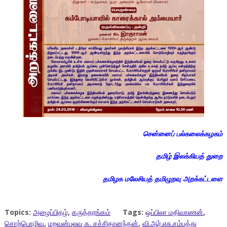
சென்னைப் பல்கலைக்கழகம்
தமிழ் இலக்கியத் துறை
தமிழக மலேசியத் தமிழுறவு அறக்கட்டளை
Topics:
அழைப்பிதழ்
,
கருத்தரங்கம்
Tags:
ஒப்பிலா மதிவாணன்
,
சொற்பொழிவு
,
மறவன்புலவு க. சச்சிதானந்தன்
,
வி.ஆர்.எசு.சம்பத்து