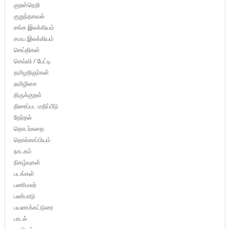
குறள்நெறி
குறுந்தகவல்
சங்க இலக்கியம்
சமய இலக்கியம்
செய்திகள்
செவ்வி / பேட்டி
தமிழறிஞர்கள்
தமிழிசை
திருக்குறள்
திரைப்பட மதிப்பீடு
தேர்தல்
தொடர்கதை
தொல்காப்பியம்
நாடகம்
நிகழ்வுகள்
படங்கள்
பணிமலர்
பண்பாடு
பயணக்கட்டுரை
பாடல்