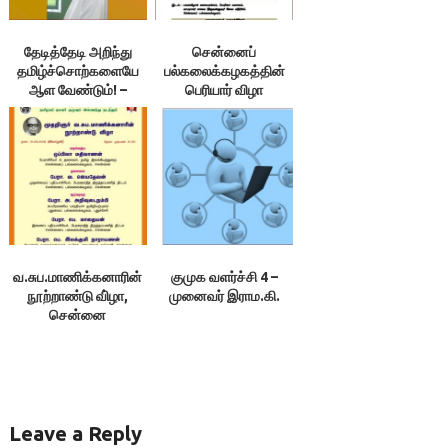
தேடித்தேடி அறிந்து
சென்னைப்
தமிழ்ச்சொற்களையே
பல்கலைக்கழகத்தின்
ஆள வேண்டும்! –
பெரியார் விழா
மறவன்புலவு க.
சச்சிதானந்தன்
வ.சுப.மாணிக்கனாரின்
குமுக வளர்ச்சி 4 –
நூற்றாண்டு வி்ழா,
முனைவர் இராம.கி.
சென்னை
Leave a Reply