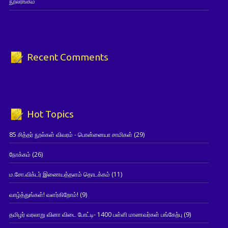
நூலரங்கம்
Recent Comments
Hot Topics
85 சித்தர் நூல்கள் விவரம் - பொன்னையா சாமிகள்
(29)
நோக்கம்
(26)
ம.சோ.விக்டர் இணையத்தளம் தொடக்கம்
(11)
வாழ்த்துங்கள்! வளர்கிறோம்!
(9)
தமிழர் வரலாறு வினா விடை போட்டி- 1400 பள்ளி மாணவர்கள் பங்கேற்பு
(9)