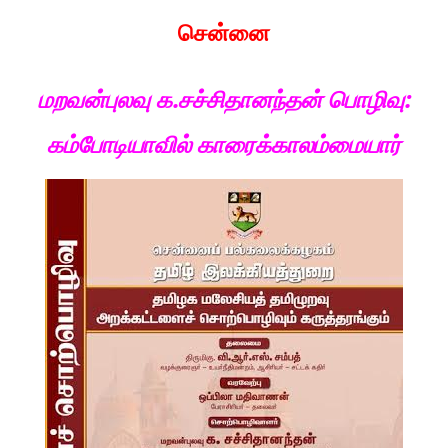
சென்னை
மறவன்புலவு க.சச்சிதானந்தன் பொழிவு:
கம்போடியாவில் காரைக்காலம்மையார்