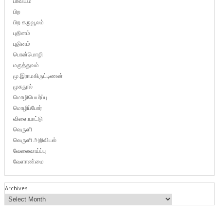
பாவியம்
பிற
பிற கருவூலம்
புதினம்
புதினம்
பொன்மொழி
மருத்துவம்
மு.இராமகிருட்டிணன்
முகநூல்
மொழிபெயர்ப்பு
மொழிப்போர்
விளையாட்டு
வெருளி
வெருளி அறிவியல்
வேலைவாய்ப்பு
வேளாண்மை
Archives