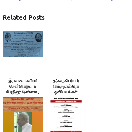
Related Posts
இராவணகாவியச்
தந்தை பெரியார்
சொற்பொழிவு &
பிறந்தநாள்விழா
பேரறிஞர் அண்ணா ,
ஒளிப் படங்கள்
தந்தை பெரியார்
படத்திறப்பு, புதுவை