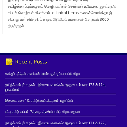
தமிழ்க்காப்புக்கழகம்
மொழி மாற்றச் சொற்கள்
உ.வே.சா.
குறள்நெறி
சட்டச் சொற்கள் விளக்கம்
technical terms
கலைச்சொல்
தோழர்
தியாகு
என் சரித்திரம்
சுரதா
அறிவியல் வகைமைச் சொற்கள் 3000
திருக்குறள்
Recent Posts
கவிஞர் புத்தேரி தானப்பன் அவர்களுக்குப் பாராட்டு விழா
தமிழ்க் காப்புக் கழகம் – இணைய அரங்கம்: ஆளுமையர் உரை 173 & 174 ;
நூலரங்கம்
இணைய உரை 10, தமிழ்க்காப்புக்கழகம், புதுதில்லி
நட்பு தமிழ் வட்டம், 7ஆவது ஆண்டு தமிழ் விழா, மதுரை
தமிழ்க் காப்புக் கழகம் – இணைய அரங்கம்: ஆளுமையர் உரை 171 & 172 ;