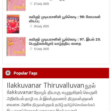
27 July 2025
கவிஞர் முடியரசனின் பூங்கொடி : 98: கோமகன்
வியப்பு
20 July 2025
கவிஞர் முடியரசனின் பூங்கொடி : 97. இயல் 20.
பெருநிலக்கிழார் வாழ்த்திய காதை
13 July 2025
Popular Tags
Ilakkuvanar Thiruvalluvan
நூல்
ilakkuvanar
தோழர் தியாகு எழுதுகிறார்
வெருளி
அறிவியல்
தாழி மடல்
இலக்குவனார் திருவள்ளுவன்
வைகை அனிசு
திருவள்ளுவர்
தமிழ்
தமிழ்ச்சொல்லாக்கம்
இ.பு.ஞானப்பிரகாசன்
மறைமலை இலக்குவனார்