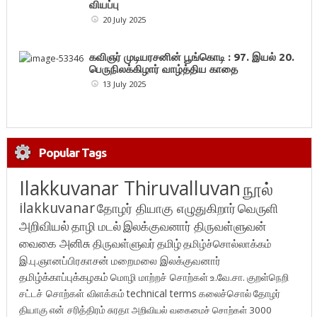
வியப்பு
20 July 2025
கவிஞர் முடியரசனின் பூங்கொடி : 97. இயல் 20.
பெருநிலக்கிழார் வாழ்த்திய காதை
13 July 2025
Popular Tags
Ilakkuvanar Thiruvalluvan
நூல்
ilakkuvanar
தோழர் தியாகு எழுதுகிறார்
வெருளி
அறிவியல்
தாழி மடல்
இலக்குவனார் திருவள்ளுவன்
வைகை அனிசு
திருவள்ளுவர்
தமிழ்
தமிழ்ச்சொல்லாக்கம்
இ.பு.ஞானப்பிரகாசன்
மறைமலை இலக்குவனார்
தமிழ்க்காப்புக்கழகம்
மொழி மாற்றச் சொற்கள்
உ.வே.சா.
குறள்நெறி
சட்டச் சொற்கள் விளக்கம்
technical terms
கலைச்சொல்
தோழர்
தியாகு
என் சரித்திரம்
சுரதா
அறிவியல் வகைமைச் சொற்கள் 3000