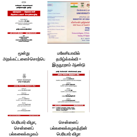
மூன்று
மலேசியாவில்
அறக்கட்டளைச்சொற்பொழிவுகள், சென்னை
தமிழ்க்கல்வி –
இருநூறாம் ஆண்டு
விழா, சென்னை
பெரியார் விழா,
சென்னைப்
சென்னைப்
பல்கலைக்கழகத்தின்
பல்கலைக்கழகம்
பெரியார் விழா