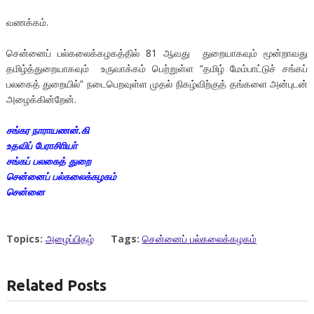
வணக்கம்.
சென்னைப் பல்கலைக்கழகத்தில் 81 ஆவது துறையாகவும் மூன்றாவது
தமிழ்த்துறையாகவும் உருவாக்கம் பெற்றுள்ள “தமிழ் மேம்பாட்டுச் சங்கப்
பலகைத் துறையில்” நடைபெறவுள்ள முதல் நிகழ்விற்குத் தங்களை அன்புடன்
அழைக்கின்றேன்.
சங்கர நாராயணன்.கி
உதவிப் பேராசிாியா்
சங்கப் பலகைத் துறை
சென்னைப் பல்கலைக்கழகம்
சென்னை
Topics:
அழைப்பிதழ்
Tags:
சென்னைப் பல்கலைக்கழகம்
Related Posts