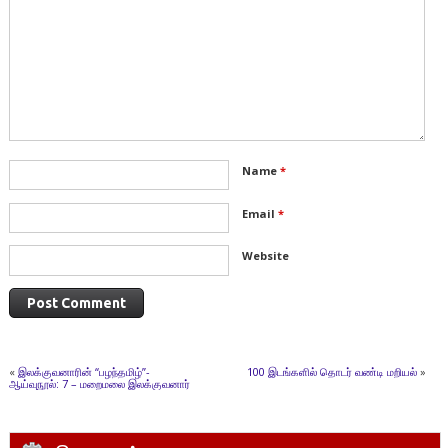
Name
*
Email
*
Website
«
இலக்குவனாரின் “பழந்தமிழ்”-
100 இடங்களில் தொடர் வண்டி மறியல்
»
ஆய்வுநூல்: 7 – மறைமலை இலக்குவனார்