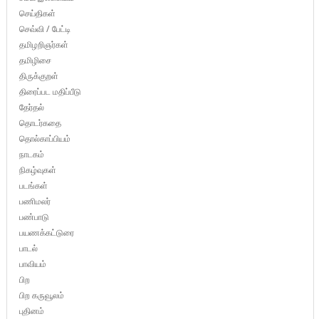
செய்திகள்
செவ்வி / பேட்டி
தமிழறிஞர்கள்
தமிழிசை
திருக்குறள்
திரைப்பட மதிப்பீடு
தேர்தல்
தொடர்கதை
தொல்காப்பியம்
நாடகம்
நிகழ்வுகள்
படங்கள்
பணிமலர்
பண்பாடு
பயணக்கட்டுரை
பாடல்
பாவியம்
பிற
பிற கருவூலம்
புதினம்