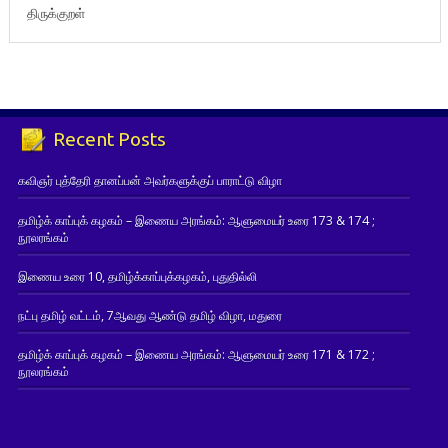
திருக்குறள்
Recent Posts
கவிஞர் புத்தேரி தானப்பன் அவர்களுக்குப் பாராட்டு விழா
தமிழ்க் காப்புக் கழகம் – இணைய அரங்கம்: ஆளுமையர் உரை 173 & 174 ;
நூலரங்கம்
இணைய உரை 10, தமிழ்க்காப்புக்கழகம், புதுதில்லி
நட்பு தமிழ் வட்டம், 7ஆவது ஆண்டு தமிழ் விழா, மதுரை
தமிழ்க் காப்புக் கழகம் – இணைய அரங்கம்: ஆளுமையர் உரை 171 & 172 ;
நூலரங்கம்