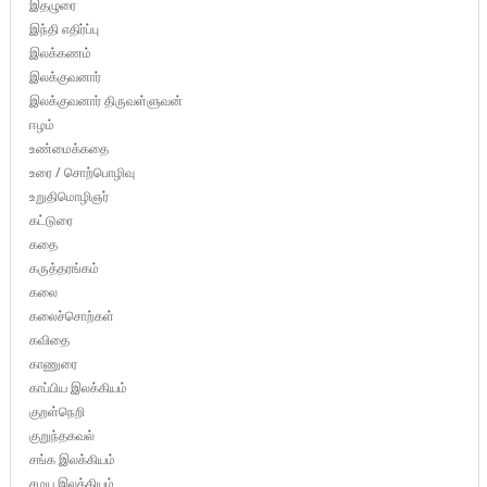
இதழுரை
இந்தி எதிர்ப்பு
இலக்கணம்
இலக்குவனார்
இலக்குவனார் திருவள்ளுவன்
ஈழம்
உண்மைக்கதை
உரை / சொற்பொழிவு
உறுதிமொழிஞர்
கட்டுரை
கதை
கருத்தரங்கம்
கலை
கலைச்சொற்கள்
கவிதை
காணுரை
காப்பிய இலக்கியம்
குறள்நெறி
குறுந்தகவல்
சங்க இலக்கியம்
சமய இலக்கியம்