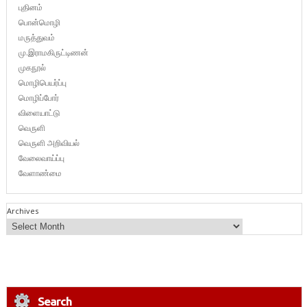
புதினம்
பொன்மொழி
மருத்துவம்
மு.இராமகிருட்டிணன்
முகநூல்
மொழிபெயர்ப்பு
மொழிப்போர்
விளையாட்டு
வெருளி
வெருளி அறிவியல்
வேலைவாய்ப்பு
வேளாண்மை
Archives
Search