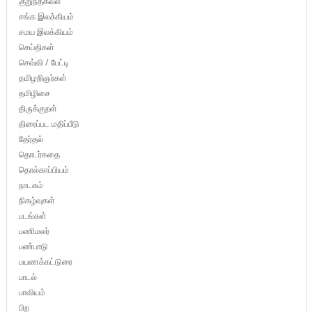
குறுந்தகவல்
சங்க இலக்கியம்
சமய இலக்கியம்
செய்திகள்
செவ்வி / பேட்டி
தமிழறிஞர்கள்
தமிழிசை
திருக்குறள்
திரைப்பட மதிப்பீடு
தேர்தல்
தொடர்கதை
தொல்காப்பியம்
நாடகம்
நிகழ்வுகள்
படங்கள்
பணிமலர்
பண்பாடு
பயணக்கட்டுரை
பாடல்
பாவியம்
பிற