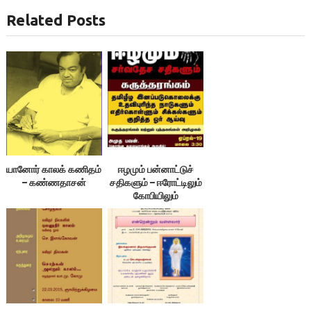
Related Posts
யானோர் காலக் கணிதம்
ஈழமும் பன்னாட்டுச்
– கண்ணதாசன்
சதிகளும் – ஈரோட்டிலும்
கோபியிலும்
கருத்தரங்கம்