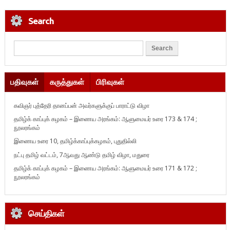
Search
பதிவுகள்
கருத்துகள்
பிரிவுகள்
கவிஞர் புத்தேரி தானப்பன் அவர்களுக்குப் பாராட்டு விழா
தமிழ்க் காப்புக் கழகம் – இணைய அரங்கம்: ஆளுமையர் உரை 173 & 174 ;
நூலரங்கம்
இணைய உரை 10, தமிழ்க்காப்புக்கழகம், புதுதில்லி
நட்பு தமிழ் வட்டம், 7ஆவது ஆண்டு தமிழ் விழா, மதுரை
தமிழ்க் காப்புக் கழகம் – இணைய அரங்கம்: ஆளுமையர் உரை 171 & 172 ;
நூலரங்கம்
செய்திகள்