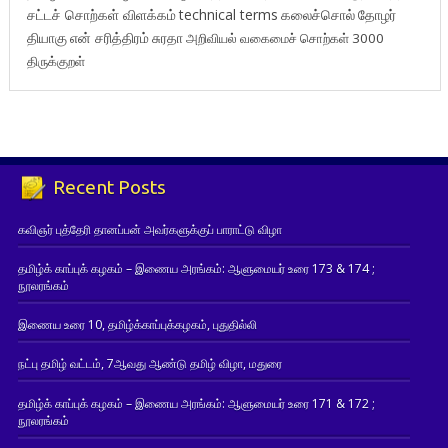
சட்டச் சொற்கள் விளக்கம்
technical terms
கலைச்சொல்
தோழர்
தியாகு
என் சரித்திரம்
சுரதா
அறிவியல் வகைமைச் சொற்கள் 3000
திருக்குறள்
Recent Posts
கவிஞர் புத்தேரி தானப்பன் அவர்களுக்குப் பாராட்டு விழா
தமிழ்க் காப்புக் கழகம் – இணைய அரங்கம்: ஆளுமையர் உரை 173 & 174 ;
நூலரங்கம்
இணைய உரை 10, தமிழ்க்காப்புக்கழகம், புதுதில்லி
நட்பு தமிழ் வட்டம், 7ஆவது ஆண்டு தமிழ் விழா, மதுரை
தமிழ்க் காப்புக் கழகம் – இணைய அரங்கம்: ஆளுமையர் உரை 171 & 172 ;
நூலரங்கம்