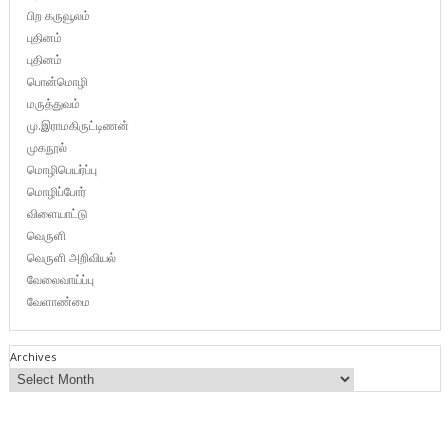
பிற கருவூலம்
புதினம்
புதினம்
பொன்மொழி
மருத்துவம்
மு.இராமகிருட்டிணன்
முகநூல்
மொழிபெயர்ப்பு
மொழிப்போர்
விளையாட்டு
வெருளி
வெருளி அறிவியல்
வேலைவாய்ப்பு
வேளாண்மை
Archives