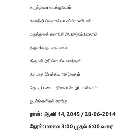
கருத்துரை வழங்குவோர்
கலாநிதி கௌசல்யா சுப்பிரமணியன்
மருத்துவக் கலாநிதி இ. (இ)லம்போதரன்
திரு.சிவ.ஞானநாயகன்
திருமதி (இ)லீலா சிவானந்தன்
மே மாத இலக்கிய நிகழ்வுகள்
தொகுப்புரை – தீவகம் வே.இராசலிங்கம்
ஐயந்தெளிதல் அரங்கு
நாள்: ஆனி 14, 2045 / 28-06-2014
நேரம்: மாலை 3:00 முதல் 6:00 வரை