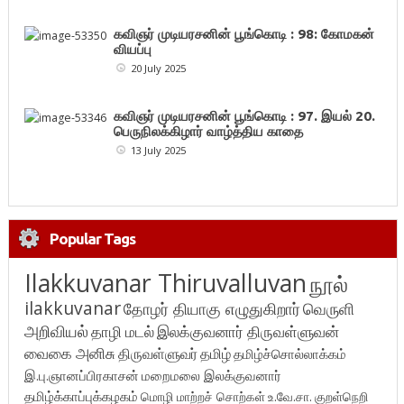
கவிஞர் முடியரசனின் பூங்கொடி : 98: கோமகன்
வியப்பு
20 July 2025
கவிஞர் முடியரசனின் பூங்கொடி : 97. இயல் 20.
பெருநிலக்கிழார் வாழ்த்திய காதை
13 July 2025
Popular Tags
Ilakkuvanar Thiruvalluvan
நூல்
ilakkuvanar
தோழர் தியாகு எழுதுகிறார்
வெருளி
அறிவியல்
தாழி மடல்
இலக்குவனார் திருவள்ளுவன்
வைகை அனிசு
திருவள்ளுவர்
தமிழ்
தமிழ்ச்சொல்லாக்கம்
இ.பு.ஞானப்பிரகாசன்
மறைமலை இலக்குவனார்
தமிழ்க்காப்புக்கழகம்
மொழி மாற்றச் சொற்கள்
உ.வே.சா.
குறள்நெறி