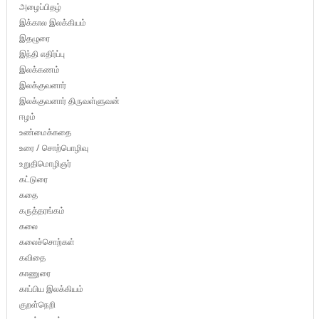
அழைப்பிதழ்
இக்கால இலக்கியம்
இதழுரை
இந்தி எதிர்ப்பு
இலக்கணம்
இலக்குவனார்
இலக்குவனார் திருவள்ளுவன்
ஈழம்
உண்மைக்கதை
உரை / சொற்பொழிவு
உறுதிமொழிஞர்
கட்டுரை
கதை
கருத்தரங்கம்
கலை
கலைச்சொற்கள்
கவிதை
காணுரை
காப்பிய இலக்கியம்
குறள்நெறி