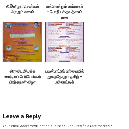
தீ இனிது : சொற்கள்
என்றென்றும் வள்ளலார்
அலறும் காலம்
– பொறி.பக்தவத்சலம்
உரை
திராவிட இயக்க
பயன்பாட்டுப் பார்வையில்
வளர்நலப் பெரியோர்கள்
துறைதோறும் தமிழ் –
பிறந்தநாள் விழா
பன்னாட்டுக்
கருத்தரங்கம்
Leave a Reply
Your email address will not be published.
Required fields are marked
*