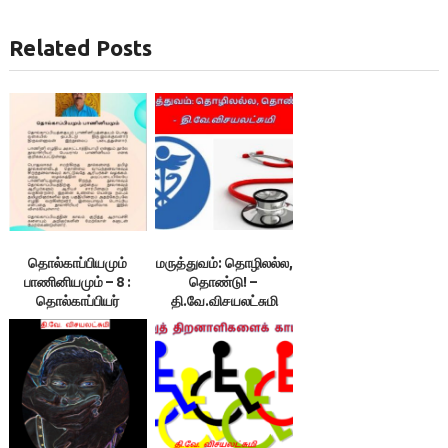
Related Posts
தொல்காப்பியமும்
மருத்துவம்: தொழிலல்ல,
பாணினியமும் – 8 :
தொண்டு! –
தொல்காப்பியர்
தி.வே.விசயலட்சுமி
காலத்தில்
சமற்கிருதத்தில்
இலக்கணநூல்
உருவாகவே
வாய்ப்பில்லை-
இலக்குவனார்
திருவள்ளுவன்