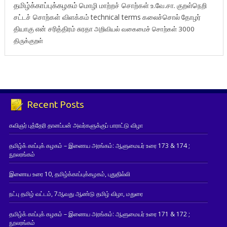
தமிழ்க்காப்புக்கழகம்
மொழி மாற்றச் சொற்கள்
உ.வே.சா.
குறள்நெறி
சட்டச் சொற்கள் விளக்கம்
technical terms
கலைச்சொல்
தோழர்
தியாகு
என் சரித்திரம்
சுரதா
அறிவியல் வகைமைச் சொற்கள் 3000
திருக்குறள்
Recent Posts
கவிஞர் புத்தேரி தானப்பன் அவர்களுக்குப் பாராட்டு விழா
தமிழ்க் காப்புக் கழகம் – இணைய அரங்கம்: ஆளுமையர் உரை 173 & 174 ;
நூலரங்கம்
இணைய உரை 10, தமிழ்க்காப்புக்கழகம், புதுதில்லி
நட்பு தமிழ் வட்டம், 7ஆவது ஆண்டு தமிழ் விழா, மதுரை
தமிழ்க் காப்புக் கழகம் – இணைய அரங்கம்: ஆளுமையர் உரை 171 & 172 ;
நூலரங்கம்