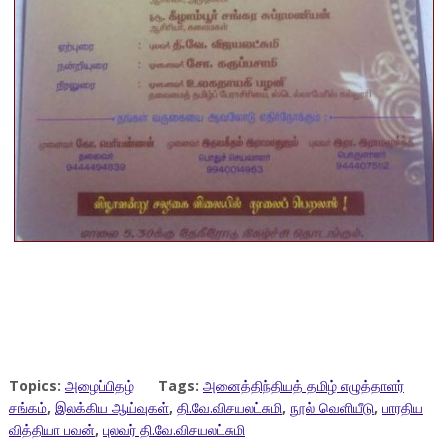
Topics:
அழைப்பிதழ்
Tags:
அனைத்திந்தியத் தமிழ் எழுத்தாளர்
சங்கம்
,
இலக்கிய ஆய்வுகள்
,
தி.வே.விசயலட்சுமி
,
நூல் வெளியீடு
,
பாரதிய
வித்தியா பவன்
,
புலவர் தி.வே.விசயலட்சுமி