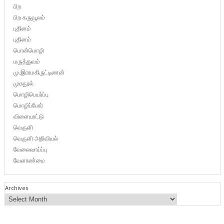
பிற
பிற கருவூலம்
புதினம்
புதினம்
பொன்மொழி
மருத்துவம்
மு.இராமகிருட்டிணன்
முகநூல்
மொழிபெயர்ப்பு
மொழிப்போர்
விளையாட்டு
வெருளி
வெருளி அறிவியல்
வேலைவாய்ப்பு
வேளாண்மை
Archives