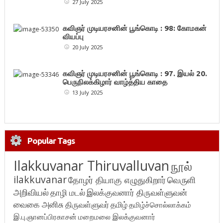
27 July 2025
கவிஞர் முடியரசனின் பூங்கொடி : 98: கோமகன்
வியப்பு
20 July 2025
கவிஞர் முடியரசனின் பூங்கொடி : 97. இயல் 20.
பெருநிலக்கிழார் வாழ்த்திய காதை
13 July 2025
Popular Tags
Ilakkuvanar Thiruvalluvan
நூல்
ilakkuvanar
தோழர் தியாகு எழுதுகிறார்
வெருளி
அறிவியல்
தாழி மடல்
இலக்குவனார் திருவள்ளுவன்
வைகை அனிசு
திருவள்ளுவர்
தமிழ்
தமிழ்ச்சொல்லாக்கம்
இ.பு.ஞானப்பிரகாசன்
மறைமலை இலக்குவனார்