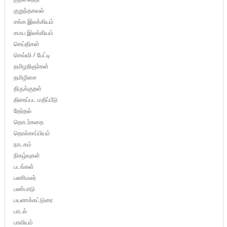
குறுந்தகவல்
சங்க இலக்கியம்
சமய இலக்கியம்
செய்திகள்
செவ்வி / பேட்டி
தமிழறிஞர்கள்
தமிழிசை
திருக்குறள்
திரைப்பட மதிப்பீடு
தேர்தல்
தொடர்கதை
தொல்காப்பியம்
நாடகம்
நிகழ்வுகள்
படங்கள்
பணிமலர்
பண்பாடு
பயணக்கட்டுரை
பாடல்
பாவியம்