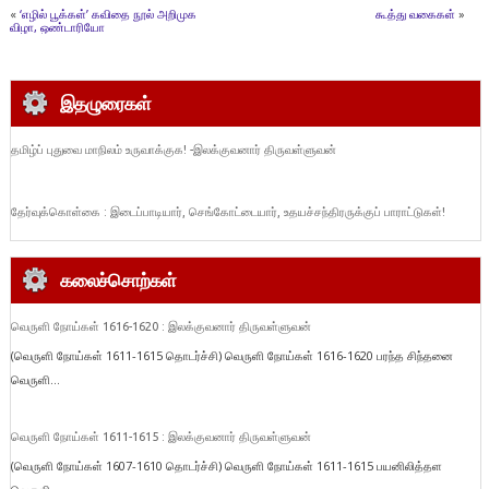
«
‘எழில் பூக்கள்’ கவிதை நூல் அறிமுக
கூத்து வகைகள்
»
விழா, ஒண்டாரியோ
இதழுரைகள்
தமிழ்ப் புதுவை மாநிலம் உருவாக்குக! -இலக்குவனார் திருவள்ளுவன்
தேர்வுக்கொள்கை : இடைப்பாடியார், செங்கோட்டையார், உதயச்சந்திரருக்குப் பாராட்டுகள்!
கலைச்சொற்கள்
வெருளி நோய்கள் 1616-1620 : இலக்குவனார் திருவள்ளுவன்
(வெருளி நோய்கள் 1611-1615 தொடர்ச்சி) வெருளி நோய்கள் 1616-1620 பரந்த சிந்தனை
வெருளி...
வெருளி நோய்கள் 1611-1615 : இலக்குவனார் திருவள்ளுவன்
(வெருளி நோய்கள் 1607-1610 தொடர்ச்சி) வெருளி நோய்கள் 1611-1615 பயனிலித்தள