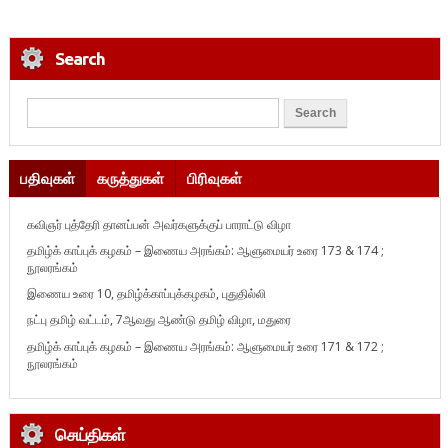
Search
பதிவுகள்
கருத்துகள்
பிரிவுகள்
கவிஞர் புத்தேரி தானப்பன் அவர்களுக்குப் பாராட்டு விழா
தமிழ்க் காப்புக் கழகம் – இணைய அரங்கம்: ஆளுமையர் உரை 173 & 174 ;
நூலரங்கம்
இணைய உரை 10, தமிழ்க்காப்புக்கழகம், புதுதில்லி
நட்பு தமிழ் வட்டம், 7ஆவது ஆண்டு தமிழ் விழா, மதுரை
தமிழ்க் காப்புக் கழகம் – இணைய அரங்கம்: ஆளுமையர் உரை 171 & 172 ;
நூலரங்கம்
செய்திகள்