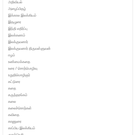
அறிவியல்
அழைப்பிதழ்
இக்கால இலக்கியம்
இதழுரை
இந்தி எதிர்ப்பு
இலக்கணம்
இலக்குவனார்
இலக்குவனார் திருவள்ளுவன்
ஈழம்
உண்மைக்கதை
உரை / சொற்பொழிவு
உறுதிமொழிஞர்
கட்டுரை
கதை
கருத்தரங்கம்
கலை
கலைச்சொற்கள்
கவிதை
காணுரை
காப்பிய இலக்கியம்
குறள்நெறி