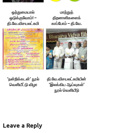
ஒற்றுமையால்
மாற்றுத்
ஒடுக்குவோம்! –
திறனாளிகளைக்
தி.வே.விசயலட்சுமி
காப்போம் – தி.வே.
விசயலட்சுமி
‘நன்றிக்கடன்’ நூல்
தி.வே.விசயலட்சுமியின்
வெளியீட்டு விழா
‘இலக்கிய ஆய்வுகள்’
நூல் ‌வெளியீடு
Leave a Reply