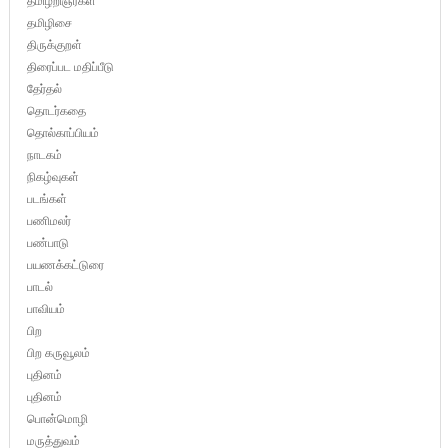
தமிழறிஞர்கள்
தமிழிசை
திருக்குறள்
திரைப்பட மதிப்பீடு
தேர்தல்
தொடர்கதை
தொல்காப்பியம்
நாடகம்
நிகழ்வுகள்
படங்கள்
பணிமலர்
பண்பாடு
பயணக்கட்டுரை
பாடல்
பாவியம்
பிற
பிற கருவூலம்
புதினம்
புதினம்
பொன்மொழி
மருத்துவம்