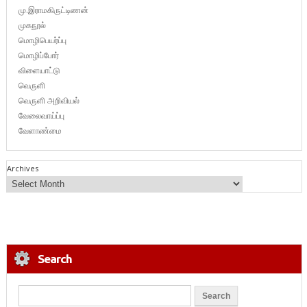
மு.இராமகிருட்டிணன்
முகநூல்
மொழிபெயர்ப்பு
மொழிப்போர்
விளையாட்டு
வெருளி
வெருளி அறிவியல்
வேலைவாய்ப்பு
வேளாண்மை
Archives
Search