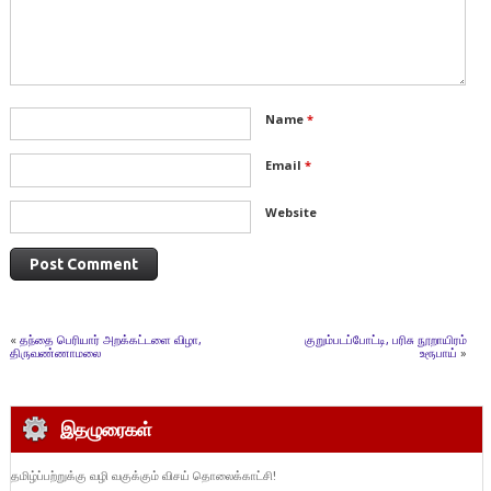
Name
*
Email
*
Website
«
தந்தை பெரியார் அறக்கட்டளை விழா,
குறும்படப்போட்டி, பரிசு நூறாயிரம்
திருவண்ணாமலை
உரூபாய்
»
இதழுரைகள்
தமிழ்ப்பற்றுக்கு வழி வகுக்கும் விசய் தொலைக்காட்சி!