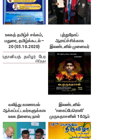
உலகத் தமிழ்ச் சங்கம்,
புற்றுநோய்
மதுரை, தமிழ்க்கூடல் –
ஆராய்ச்சிக்காக
20 (03.10.2020)
இலண்டனில் முனைவர்
பட்டம் பெற்ற
முதுகுளத்தூர் இளைஞர்
வலிந்து காணாமல்
இலண்டனில்
ஆக்கப்பட்டவர்களுக்கான
‘ஈகைப்பேரொளி’
உலக நினைவு நாள்
முருகதாசனின் 10ஆம்
-ஆகத்து 30
ஆண்டு நினைவு
நிகழ்வு!