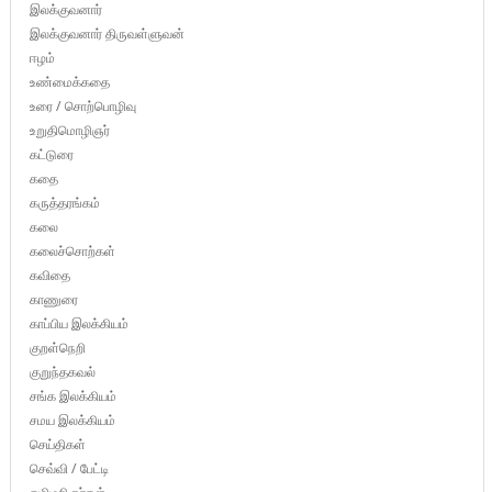
இலக்குவனார்
இலக்குவனார் திருவள்ளுவன்
ஈழம்
உண்மைக்கதை
உரை / சொற்பொழிவு
உறுதிமொழிஞர்
கட்டுரை
கதை
கருத்தரங்கம்
கலை
கலைச்சொற்கள்
கவிதை
காணுரை
காப்பிய இலக்கியம்
குறள்நெறி
குறுந்தகவல்
சங்க இலக்கியம்
சமய இலக்கியம்
செய்திகள்
செவ்வி / பேட்டி