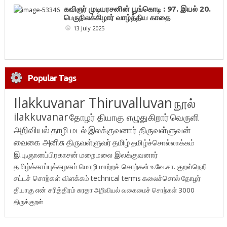
கவிஞர் முடியரசனின் பூங்கொடி : 97. இயல் 20.
பெருநிலக்கிழார் வாழ்த்திய காதை
13 July 2025
Popular Tags
Ilakkuvanar Thiruvalluvan
நூல்
ilakkuvanar
தோழர் தியாகு எழுதுகிறார்
வெருளி
அறிவியல்
தாழி மடல்
இலக்குவனார் திருவள்ளுவன்
வைகை அனிசு
திருவள்ளுவர்
தமிழ்
தமிழ்ச்சொல்லாக்கம்
இ.பு.ஞானப்பிரகாசன்
மறைமலை இலக்குவனார்
தமிழ்க்காப்புக்கழகம்
மொழி மாற்றச் சொற்கள்
உ.வே.சா.
குறள்நெறி
சட்டச் சொற்கள் விளக்கம்
technical terms
கலைச்சொல்
தோழர்
தியாகு
என் சரித்திரம்
சுரதா
அறிவியல் வகைமைச் சொற்கள் 3000
திருக்குறள்