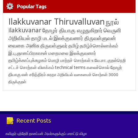
Popular Tags
Ilakkuvanar Thiruvalluvan
நூல்
ilakkuvanar
தோழர் தியாகு எழுதுகிறார்
வெருளி
அறிவியல்
தாழி மடல்
இலக்குவனார் திருவள்ளுவன்
வைகை அனிசு
திருவள்ளுவர்
தமிழ்
தமிழ்ச்சொல்லாக்கம்
இ.பு.ஞானப்பிரகாசன்
மறைமலை இலக்குவனார்
தமிழ்க்காப்புக்கழகம்
மொழி மாற்றச் சொற்கள்
உ.வே.சா.
குறள்நெறி
சட்டச் சொற்கள் விளக்கம்
technical terms
கலைச்சொல்
தோழர்
தியாகு
என் சரித்திரம்
சுரதா
அறிவியல் வகைமைச் சொற்கள் 3000
திருக்குறள்
Recent Posts
கவிஞர் புத்தேரி தானப்பன் அவர்களுக்குப் பாராட்டு விழா