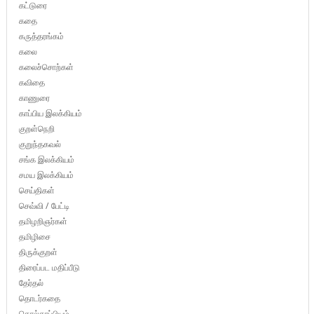
கட்டுரை
கதை
கருத்தரங்கம்
கலை
கலைச்சொற்கள்
கவிதை
காணுரை
காப்பிய இலக்கியம்
குறள்நெறி
குறுந்தகவல்
சங்க இலக்கியம்
சமய இலக்கியம்
செய்திகள்
செவ்வி / பேட்டி
தமிழறிஞர்கள்
தமிழிசை
திருக்குறள்
திரைப்பட மதிப்பீடு
தேர்தல்
தொடர்கதை
தொல்காப்பியம்