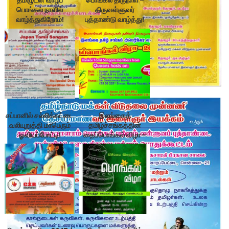
தமிழுடன் வாழப்
பொங்கல் திருநாள் –
பொங்கல் நாளில்
திருவள்ளுவர்
வாழ்த்துகிறோம்!
புத்தாண்டு வாழ்த்து!
சப்பானில் சல்லிக்கட்டை
இலங்கைத்
வலியுறுத்தி மாபெரும்
தமிழ்ச்சங்கத்தின்
ஓவியப்போட்டி!
தைப்பொங்கல் விழா –
2047 / 2016,
அமெரிக்கா