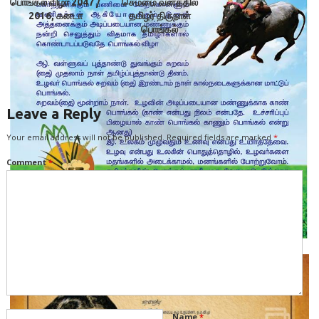
பொங்கல் விழா 2047 /
செம்மை வனத்தில்
2016, கனடா
தமிழர் திருநாள்
பொங்கல்
கொண்டாட்டம்!
Leave a Reply
Your email address will not be published.
Required fields are marked
*
Comment
*
Name
*