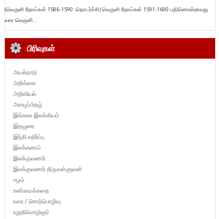
(வெருளி நோய்கள் 1586-1590 :தொடர்ச்சி) வெருளி நோய்கள் 1591-1600 பதினொன்றாவது
வார வெருளி...
பிரிவுகள்
அயல்நாடு
அறிக்கை
அறிவியல்
அழைப்பிதழ்
இக்கால இலக்கியம்
இதழுரை
இந்தி எதிர்ப்பு
இலக்கணம்
இலக்குவனார்
இலக்குவனார் திருவள்ளுவன்
ஈழம்
உண்மைக்கதை
உரை / சொற்பொழிவு
உறுதிமொழிஞர்