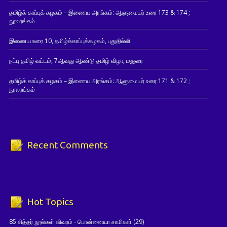
தமிழ்க் காப்புக் கழகம் – இணைய அரங்கம்: ஆளுமையர் உரை 173 & 174 ;
நூலரங்கம்
இணைய உரை 10, தமிழ்க்காப்புக்கழகம், புதுதில்லி
நட்பு தமிழ் வட்டம், 7ஆவது ஆண்டு தமிழ் விழா, மதுரை
தமிழ்க் காப்புக் கழகம் – இணைய அரங்கம்: ஆளுமையர் உரை 171 & 172 ;
நூலரங்கம்
Recent Comments
Hot Topics
85 சித்தர் நூல்கள் விவரம் - பொன்னையா சாமிகள்
(29)