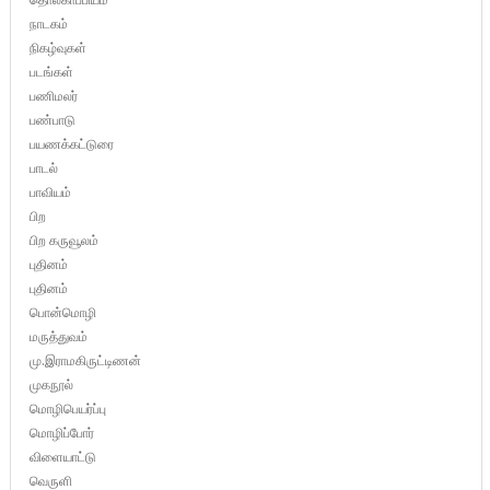
நாடகம்
நிகழ்வுகள்
படங்கள்
பணிமலர்
பண்பாடு
பயணக்கட்டுரை
பாடல்
பாவியம்
பிற
பிற கருவூலம்
புதினம்
புதினம்
பொன்மொழி
மருத்துவம்
மு.இராமகிருட்டிணன்
முகநூல்
மொழிபெயர்ப்பு
மொழிப்போர்
விளையாட்டு
வெருளி