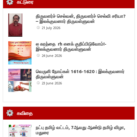
கட்டுரை
திருவளர்ச் செல்வன், திருவளர்ச் செல்வி சரியா?
– இலக்குவனார் திருவள்ளுவன்
21 July 2026
ல கரத்தை rh எனக் குறிப்பிடுவோம்!-
இலக்குவனார் திருவள்ளுவன்
24 June 2026
வெருளி நோய்கள் 1616-1620 : இலக்குவனார்
திருவள்ளுவன்
23 June 2026
கவிதை
நட்பு தமிழ் வட்டம், 7ஆவது ஆண்டு தமிழ் விழா,
மதுரை