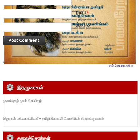
Email
*
Website
«
தமிழ்ப்பொங்கல் – ப.கண்ணன்சேகர்
நம்வாழ்வு விடிந்திடட்டும் ! –
எம்.செயராமன்
»
இதழுரைகள்
மூவாப்புகழ் மூவர் சிறப்பிதழ்
இதுதான் மக்களாட்சியா? – தமிழ்ப்போராளி பேராசிரியர் சி.இலக்குவனார்
கலைச்சொற்கள்