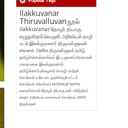
Popular Tags
Ilakkuvanar
Thiruvalluvan
நூல்
ilakkuvanar
தோழர் தியாகு
எழுதுகிறார்
வெருளி அறிவியல்
தாழி
மடல்
இலக்குவனார் திருவள்ளுவன்
வைகை அனிசு
திருவள்ளுவர்
தமிழ்
தமிழ்ச்சொல்லாக்கம்
இ.பு.ஞானப்பிரகாசன்
மறைமலை இலக்குவனார்
தமிழ்க்காப்புக்கழகம்
மொழி மாற்றச்
சொற்கள்
உ.வே.சா.
குறள்நெறி
சட்டச்
சொற்கள் விளக்கம்
technical terms
கலைச்சொல்
தோழர் தியாகு
என் சரித்திரம்
சுரதா
அறிவியல் வகைமைச் சொற்கள் 3000
திருக்குறள்