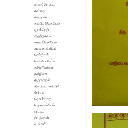
கலைச்சொற்கள்
கவிதை
காணுரை
காப்பிய இலக்கியம்
குறள்நெறி
குறுந்தகவல்
சங்க இலக்கியம்
சமய இலக்கியம்
செய்திகள்
செவ்வி / பேட்டி
தமிழறிஞர்கள்
தமிழிசை
திருக்குறள்
திரைப்பட மதிப்பீடு
தேர்தல்
தொடர்கதை
தொல்காப்பியம்
நாடகம்
நிகழ்வுகள்
படங்கள்