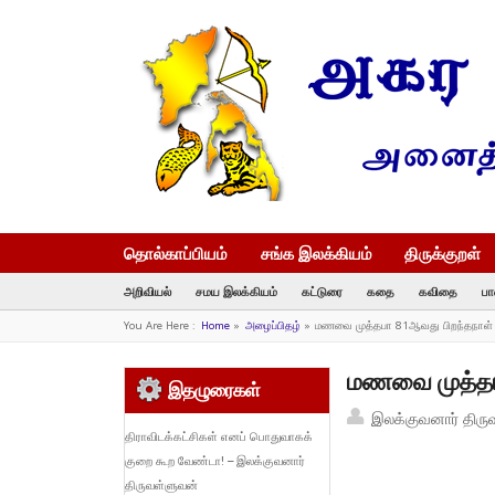
தொல்காப்பியம்
சங்க இலக்கியம்
திருக்குறள்
அறிவியல்
சமய இலக்கியம்
கட்டுரை
கதை
கவிதை
பா
You Are Here :
Home
»
அழைப்பிதழ்
»
மணவை முத்தபா 81ஆவது பிறந்தநாள் வ
மணவை முத்தபா
இதழுரைகள்
இலக்குவனார் திரு
திராவிடக்கட்சிகள் எனப் பொதுவாகக்
குறை கூற வேண்டா! – இலக்குவனார்
திருவள்ளுவன்