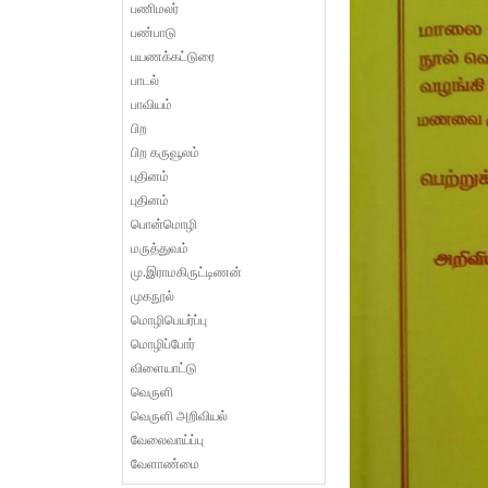
பணிமலர்
பண்பாடு
பயணக்கட்டுரை
பாடல்
பாவியம்
பிற
பிற கருவூலம்
புதினம்
புதினம்
பொன்மொழி
மருத்துவம்
மு.இராமகிருட்டிணன்
முகநூல்
மொழிபெயர்ப்பு
மொழிப்போர்
விளையாட்டு
வெருளி
வெருளி அறிவியல்
வேலைவாய்ப்பு
வேளாண்மை