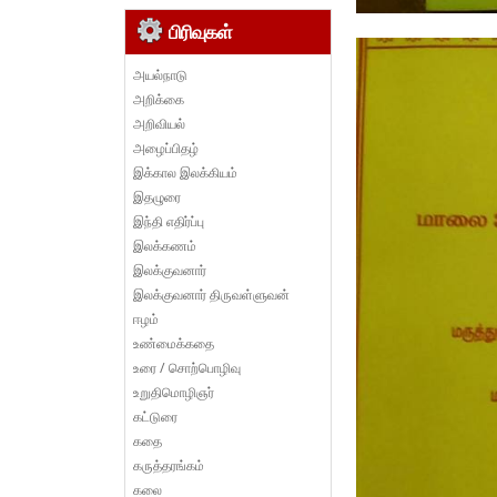
பிரிவுகள்
அயல்நாடு
அறிக்கை
அறிவியல்
அழைப்பிதழ்
இக்கால இலக்கியம்
இதழுரை
இந்தி எதிர்ப்பு
இலக்கணம்
இலக்குவனார்
இலக்குவனார் திருவள்ளுவன்
ஈழம்
உண்மைக்கதை
உரை / சொற்பொழிவு
உறுதிமொழிஞர்
கட்டுரை
கதை
கருத்தரங்கம்
கலை