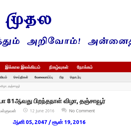
இக்கால இலக்கியம்
நிகழ்வுகள்
நோக்கம்
வியம்
செய்திகள்
வேலைவாய்ப்பு
பிற
தொடர்பு
ிழா, தஞ்சாவூர்
 81ஆவது பிறந்தநாள் விழா, தஞ்சாவூர்
வள்ளுவன்
12 June 2016
No Comment
ஆனி 05, 2047 / சூன் 19, 2016