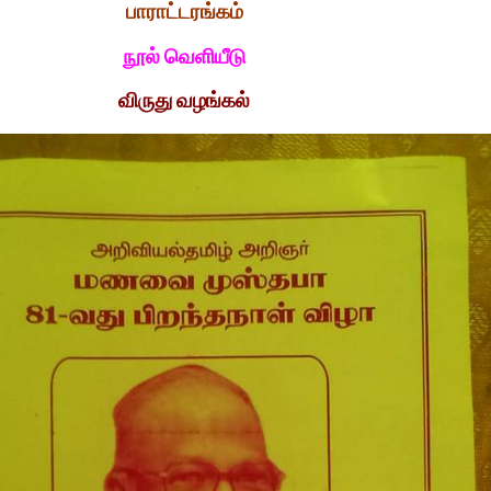
பாராட்டரங்கம்
நூல் வெளியீடு
விருது வழங்கல்