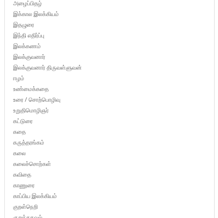
அழைப்பிதழ்
இக்கால இலக்கியம்
இதழுரை
இந்தி எதிர்ப்பு
இலக்கணம்
இலக்குவனார்
இலக்குவனார் திருவள்ளுவன்
ஈழம்
உண்மைக்கதை
உரை / சொற்பொழிவு
உறுதிமொழிஞர்
கட்டுரை
கதை
கருத்தரங்கம்
கலை
கலைச்சொற்கள்
கவிதை
காணுரை
காப்பிய இலக்கியம்
குறள்நெறி
குறுந்தகவல்