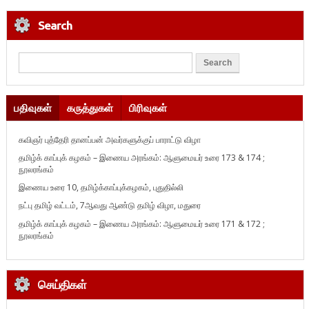
Search
பதிவுகள்
கருத்துகள்
பிரிவுகள்
கவிஞர் புத்தேரி தானப்பன் அவர்களுக்குப் பாராட்டு விழா
தமிழ்க் காப்புக் கழகம் – இணைய அரங்கம்: ஆளுமையர் உரை 173 & 174 ;
நூலரங்கம்
இணைய உரை 10, தமிழ்க்காப்புக்கழகம், புதுதில்லி
நட்பு தமிழ் வட்டம், 7ஆவது ஆண்டு தமிழ் விழா, மதுரை
தமிழ்க் காப்புக் கழகம் – இணைய அரங்கம்: ஆளுமையர் உரை 171 & 172 ;
நூலரங்கம்
செய்திகள்