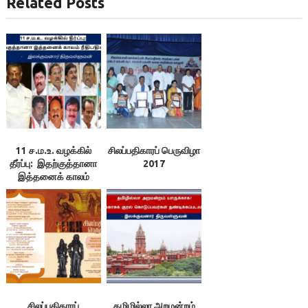
Related Posts
11 ச.ம.உ. வழக்கில்
சிலப்பதிகாரப் பெருவிழா
தீர்ப்பு: இதற்குத்தானா
2017
இத்தனைக் காலம்
நீதிபதிகளே! –
இலக்குவனார்
திருவள்ளுவன்
சிலப்பதிகாரப்
தமிழில்லா அறமன்றம்