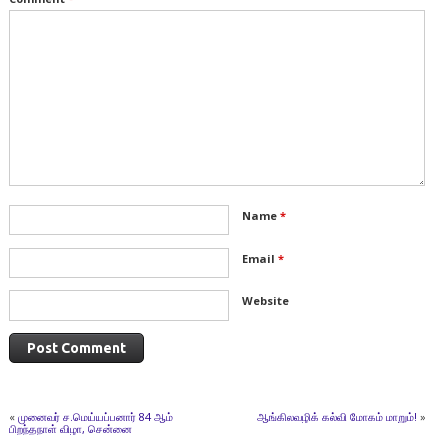
Name
*
Email
*
Website
«
முனைவர் ச.மெய்யப்பனார் 84 ஆம்
ஆங்கிலவழிக் கல்வி மோகம் மாறும்!
»
பிறந்தநாள் விழா, சென்னை