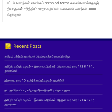
சட்டச் சொற்கள் விளக்கம்
technical terms
கலைச்சொல்
தோழர்
தியாகு
என் சரித்திரம்
சுரதா
அறிவியல் வகைமைச் சொற்கள் 3000
திருக்குறள்
Recent Posts
கவிஞர் புத்தேரி தானப்பன் அவர்களுக்குப் பாராட்டு விழா
தமிழ்க் காப்புக் கழகம் – இணைய அரங்கம்: ஆளுமையர் உரை 173 & 174 ;
நூலரங்கம்
இணைய உரை 10, தமிழ்க்காப்புக்கழகம், புதுதில்லி
நட்பு தமிழ் வட்டம், 7ஆவது ஆண்டு தமிழ் விழா, மதுரை
தமிழ்க் காப்புக் கழகம் – இணைய அரங்கம்: ஆளுமையர் உரை 171 & 172 ;
நூலரங்கம்