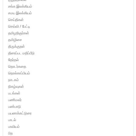
சங்க இலக்கியம்
சமய இலக்கியம்
செய்திகள்
செவ்வி / பேட்டி
தமிழறிஞர்கள்
தமிழிசை
திருக்குறள்
திரைப்பட மதிப்பீடு
தேர்தல்
தொடர்கதை
தொல்காப்பியம்
நாடகம்
நிகழ்வுகள்
படங்கள்
பணிமலர்
பண்பாடு
பயணக்கட்டுரை
பாடல்
பாவியம்
பிற