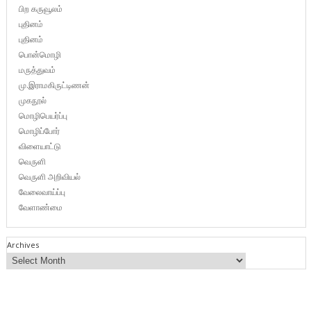
பிற கருவூலம்
புதினம்
புதினம்
பொன்மொழி
மருத்துவம்
மு.இராமகிருட்டிணன்
முகநூல்
மொழிபெயர்ப்பு
மொழிப்போர்
விளையாட்டு
வெருளி
வெருளி அறிவியல்
வேலைவாய்ப்பு
வேளாண்மை
Archives