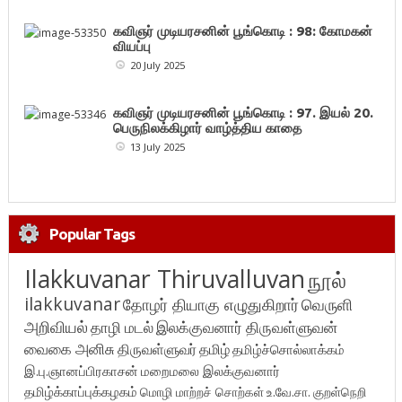
கவிஞர் முடியரசனின் பூங்கொடி : 98: கோமகன்
வியப்பு
20 July 2025
கவிஞர் முடியரசனின் பூங்கொடி : 97. இயல் 20.
பெருநிலக்கிழார் வாழ்த்திய காதை
13 July 2025
Popular Tags
Ilakkuvanar Thiruvalluvan
நூல்
ilakkuvanar
தோழர் தியாகு எழுதுகிறார்
வெருளி
அறிவியல்
தாழி மடல்
இலக்குவனார் திருவள்ளுவன்
வைகை அனிசு
திருவள்ளுவர்
தமிழ்
தமிழ்ச்சொல்லாக்கம்
இ.பு.ஞானப்பிரகாசன்
மறைமலை இலக்குவனார்
தமிழ்க்காப்புக்கழகம்
மொழி மாற்றச் சொற்கள்
உ.வே.சா.
குறள்நெறி