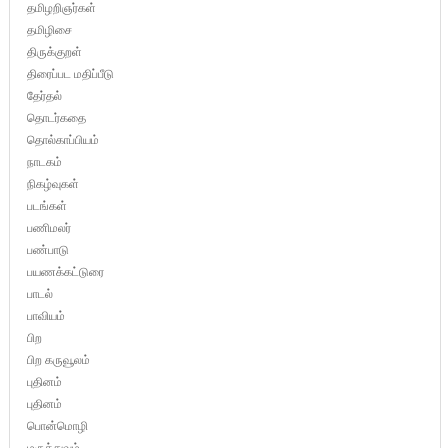
தமிழறிஞர்கள்
தமிழிசை
திருக்குறள்
திரைப்பட மதிப்பீடு
தேர்தல்
தொடர்கதை
தொல்காப்பியம்
நாடகம்
நிகழ்வுகள்
படங்கள்
பணிமலர்
பண்பாடு
பயணக்கட்டுரை
பாடல்
பாவியம்
பிற
பிற கருவூலம்
புதினம்
புதினம்
பொன்மொழி
மருத்துவம்