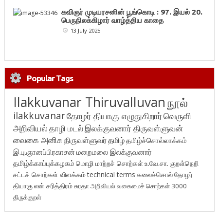
கவிஞர் முடியரசனின் பூங்கொடி : 97. இயல் 20.
பெருநிலக்கிழார் வாழ்த்திய காதை
13 July 2025
Popular Tags
Ilakkuvanar Thiruvalluvan
நூல்
ilakkuvanar
தோழர் தியாகு எழுதுகிறார்
வெருளி
அறிவியல்
தாழி மடல்
இலக்குவனார் திருவள்ளுவன்
வைகை அனிசு
திருவள்ளுவர்
தமிழ்
தமிழ்ச்சொல்லாக்கம்
இ.பு.ஞானப்பிரகாசன்
மறைமலை இலக்குவனார்
தமிழ்க்காப்புக்கழகம்
மொழி மாற்றச் சொற்கள்
உ.வே.சா.
குறள்நெறி
சட்டச் சொற்கள் விளக்கம்
technical terms
கலைச்சொல்
தோழர்
தியாகு
என் சரித்திரம்
சுரதா
அறிவியல் வகைமைச் சொற்கள் 3000
திருக்குறள்