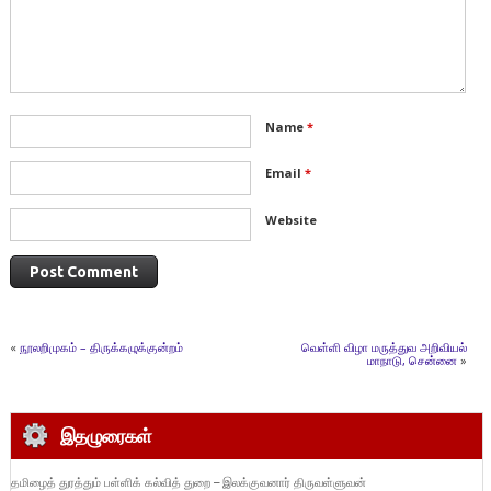
Name
*
Email
*
Website
«
நூலறிமுகம் – திருக்கழுக்குன்றம்
வெள்ளி விழா மருத்துவ அறிவியல்
மாநாடு, சென்னை
»
இதழுரைகள்
தமிழைத் துரத்தும் பள்ளிக் கல்வித் துறை – இலக்குவனார் திருவள்ளுவன்