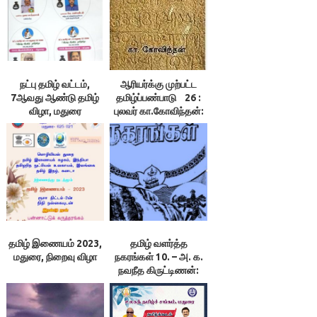
நட்பு தமிழ் வட்டம்,
ஆரியர்க்கு முற்பட்ட
7ஆவது ஆண்டு தமிழ்
தமிழ்ப்பண்பாடு 26 :
விழா, மதுரை
புலவர் கா.கோவிந்தன்:
சேர, சோழ, பாண்டிய
அரசுகள்
தமிழ் இணையம் 2023,
தமிழ் வளர்த்த
மதுரை, நிறைவு விழா
நகரங்கள் 10. – அ. க.
நவநீத கிருட்டிணன்:
மதுரை கடைச்சங்கம்