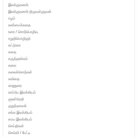
இலக்குவனார்
இலக்குவனார் திருவள்ளுவன்
ஈழம்
உண்மைக்கதை
உரை / சொற்பொழிவு
உறுதிமொழிஞர்
கட்டுரை
கதை
கருத்தரங்கம்
கலை
கலைச்சொற்கள்
கவிதை
காணுரை
காப்பிய இலக்கியம்
குறள்நெறி
குறுந்தகவல்
சங்க இலக்கியம்
சமய இலக்கியம்
செய்திகள்
செவ்வி / பேட்டி