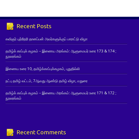
Recent Posts
கவிஞர் புத்தேரி தானப்பன் அவர்களுக்குப் பாராட்டு விழா
தமிழ்க் காப்புக் கழகம் – இணைய அரங்கம்: ஆளுமையர் உரை 173 & 174 ;
நூலரங்கம்
இணைய உரை 10, தமிழ்க்காப்புக்கழகம், புதுதில்லி
நட்பு தமிழ் வட்டம், 7ஆவது ஆண்டு தமிழ் விழா, மதுரை
தமிழ்க் காப்புக் கழகம் – இணைய அரங்கம்: ஆளுமையர் உரை 171 & 172 ;
நூலரங்கம்
Recent Comments