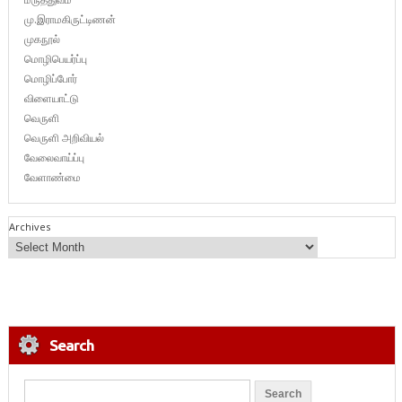
மு.இராமகிருட்டிணன்
முகநூல்
மொழிபெயர்ப்பு
மொழிப்போர்
விளையாட்டு
வெருளி
வெருளி அறிவியல்
வேலைவாய்ப்பு
வேளாண்மை
Archives
Search