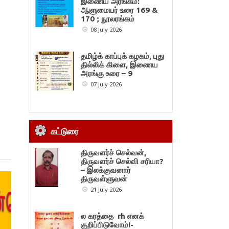
இணைய அரங்கம்:
ஆளுமையர் உரை 169 &
170 ; நூலரங்கம்
08 July 2026
தமிழ்க் காப்புக் கழகம், புது
தில்லிக் கிளை, இணைய
அரங்கு உரை – 9
07 July 2026
கட்டுரை
திருவளர்ச் செல்வன்,
திருவளர்ச் செல்வி சரியா?
– இலக்குவனார்
திருவள்ளுவன்
21 July 2026
ல கரத்தை rh எனக்
குறிப்பிடுவோம்!-