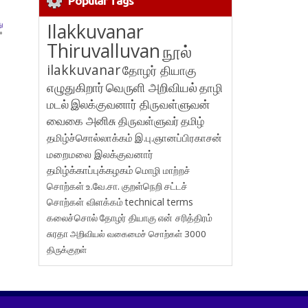
Popular Tags
ு
Ilakkuvanar
»
Thiruvalluvan
நூல்
ilakkuvanar
தோழர் தியாகு
எழுதுகிறார்
வெருளி அறிவியல்
தாழி
மடல்
இலக்குவனார் திருவள்ளுவன்
வைகை அனிசு
திருவள்ளுவர்
தமிழ்
தமிழ்ச்சொல்லாக்கம்
இ.பு.ஞானப்பிரகாசன்
மறைமலை இலக்குவனார்
தமிழ்க்காப்புக்கழகம்
மொழி மாற்றச்
சொற்கள்
உ.வே.சா.
குறள்நெறி
சட்டச்
சொற்கள் விளக்கம்
technical terms
கலைச்சொல்
தோழர் தியாகு
என் சரித்திரம்
சுரதா
அறிவியல் வகைமைச் சொற்கள் 3000
திருக்குறள்