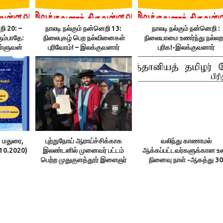
றி 20: –
நாலடி நல்கும் நன்னெறி 13:
நாலடி நல்கும் நன்னெறி :
ும்பாதே:
நிலைபுகழ் பெற நல்வினைகள்
நிலையாமை உணர்ந்து நல்லற
ள்ளுவன்
புரிவோம்! – இலக்குவனார்
புரிக!-இலக்குவனார்
திருவள்ளுவன்
திருவள்ளுவன்
, மதுரை,
புற்றுநோய் ஆராய்ச்சிக்காக
வலிந்து காணாமல்
.10.2020)
இலண்டனில் முனைவர் பட்டம்
ஆக்கப்பட்டவர்களுக்கான உ
பெற்ற முதுகுளத்தூர் இளைஞர்
நினைவு நாள் -ஆகத்து 3