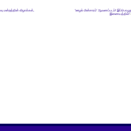
வு மன்றத்தின் விழாக்கள்,
‘ஊழல் மின்சாரம்’ ஆவணப்படம்! இப்பொழுத
இணையத்தில்!