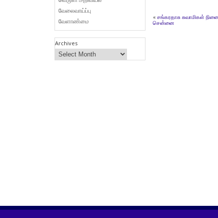
வேலைவாய்ப்பு
«
சங்கரதாசு சுவாமிகள் நினை
வேளாண்மை
சென்னை
Archives