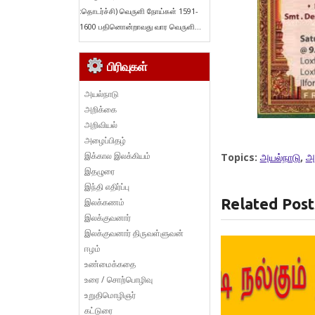
:தொடர்ச்சி) வெருளி நோய்கள் 1591-
1600 பதினொன்றாவது வார வெருளி...
பிரிவுகள்
அயல்நாடு
அறிக்கை
அறிவியல்
அழைப்பிதழ்
இக்கால இலக்கியம்
Topics:
அயல்நாடு
,
அ
இதழுரை
இந்தி எதிர்ப்பு
Related Post
இலக்கணம்
இலக்குவனார்
இலக்குவனார் திருவள்ளுவன்
ஈழம்
உண்மைக்கதை
உரை / சொற்பொழிவு
உறுதிமொழிஞர்
கட்டுரை