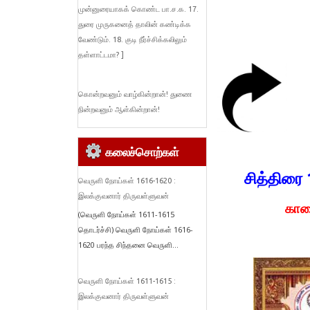
முன்னுரையாகக் கொண்ட பா.ச.க. 17.
துரை முருகனைத் தாலின் கண்டிக்க
வேண்டும். 18. குடி நீர்ச்சிக்கலிலும்
தள்ளாட்டமா? ]
கொன்றவனும் வாழ்கின்றான்! துணை
நின்றவனும் ஆள்கின்றான்!
கலைச்சொற்கள்
சித்திரை 
வெருளி நோய்கள் 1616-1620 :
இலக்குவனார் திருவள்ளுவன்
கால
(வெருளி நோய்கள் 1611-1615
தொடர்ச்சி) வெருளி நோய்கள் 1616-
1620 பரந்த சிந்தனை வெருளி...
வெருளி நோய்கள் 1611-1615 :
இலக்குவனார் திருவள்ளுவன்