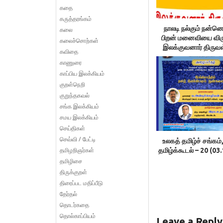
கதை
கருத்தரங்கம்
நாலடி நல்கும் நன்னெ
கலை
பிறன் மனைவியை விர
கலைச்சொற்கள்
இலக்குவனார் திருவ
கவிதை
காணுரை
காப்பிய இலக்கியம்
குறள்நெறி
குறுந்தகவல்
சங்க இலக்கியம்
சமய இலக்கியம்
செய்திகள்
செவ்வி / பேட்டி
உலகத் தமிழ்ச் சங்கம்
தமிழறிஞர்கள்
தமிழ்க்கூடல் – 20 (03
தமிழிசை
திருக்குறள்
திரைப்பட மதிப்பீடு
தேர்தல்
தொடர்கதை
தொல்காப்பியம்
Leave a Reply