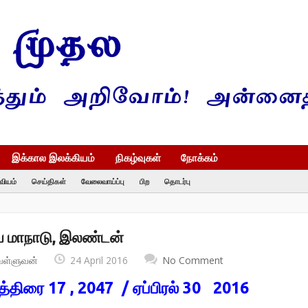
இக்கால இலக்கியம்
நிகழ்வுகள்
நோக்கம்
வியம்
செய்திகள்
வேலைவாய்ப்பு
பிற
தொடர்பு
மாநாடு, இலண்டன்
வள்ளுவன்
24 April 2016
No Comment
த்திரை 17 , 2047 / ஏப்பிரல் 30 2016