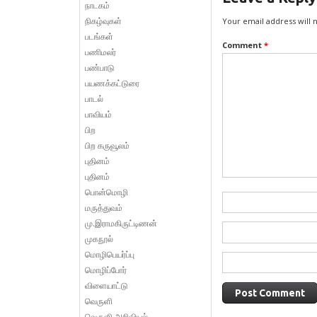
நாடகம்
நிகழ்வுகள்
Your email address will 
படங்கள்
Comment
*
பணிமலர்
பண்பாடு
பயணக்கட்டுரை
பாடல்
பாவியம்
பிற
பிற கருவூலம்
புதினம்
புதினம்
பொன்மொழி
மருத்துவம்
மு.இராமகிருட்டிணன்
முகநூல்
மொழிபெயர்ப்பு
மொழிப்போர்
விளையாட்டு
வெருளி
வெருளி அறிவியல்