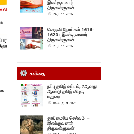
இலக்குவனார்
திருவள்ளுவன்
24 June 2026
ம்
வெருளி நோய்கள் 1616-
1620 : இலக்குவனார்
திருவள்ளுவன்
23 June 2026
கவிதை
நட்பு தமிழ் வட்டம், 7ஆவது
லக
ஆண்டு தமிழ் விழா,
0
மதுரை
04 August 2026
தூய்மையே செல்வம் –
இலக்குவனார்
திருவள்ளுவன்