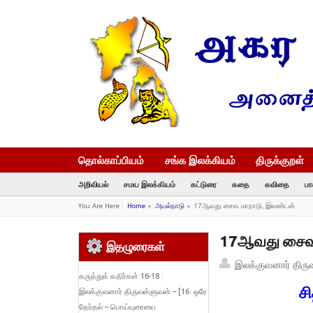
தொல்காப்பியம்
சங்க இலக்கியம்
திருக்குறள்
அறிவியல்
சமய இலக்கியம்
கட்டுரை
கதை
கவிதை
பா
You Are Here :
Home
»
அயல்நாடு
»
17ஆவது சைவ மாநாடு, இலண்டன்
17ஆவது சைவ 
இதழுரைகள்
இலக்குவனார் திரு
கருத்துக் கதிர்கள் 16-18 :
சி
இலக்குவனார் திருவள்ளுவன் – [16. ஒரே
தேர்தல் – பொய்யுரையை