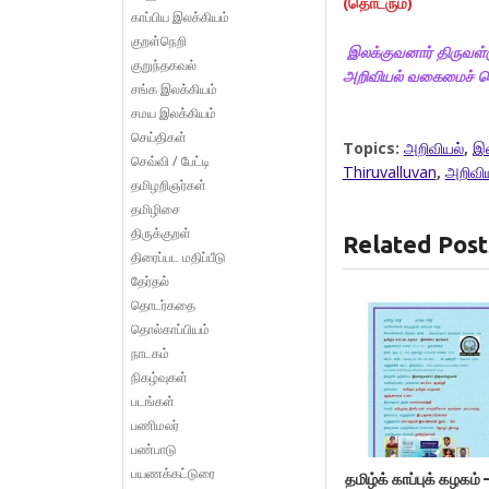
(தொடரும்)
காப்பிய இலக்கியம்
குறள்நெறி
இலக்குவனார்
திருவள்
குறுந்தகவல்
அறிவியல் வகைமைச் ச
சங்க இலக்கியம்
சமய இலக்கியம்
செய்திகள்
Topics:
அறிவியல்
,
இல
செவ்வி / பேட்டி
Thiruvalluvan
,
அறிவி
தமிழறிஞர்கள்
தமிழிசை
திருக்குறள்
Related Post
திரைப்பட மதிப்பீடு
தேர்தல்
தொடர்கதை
தொல்காப்பியம்
நாடகம்
நிகழ்வுகள்
படங்கள்
பணிமலர்
பண்பாடு
பயணக்கட்டுரை
தமிழ்க் காப்புக் கழக