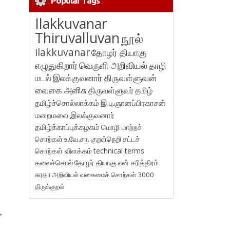
Popular Tags
Ilakkuvanar
Thiruvalluvan
நூல்
ilakkuvanar
தோழர் தியாகு
எழுதுகிறார்
வெருளி அறிவியல்
தாழி
மடல்
இலக்குவனார் திருவள்ளுவன்
வைகை அனிசு
திருவள்ளுவர்
தமிழ்
தமிழ்ச்சொல்லாக்கம்
இ.பு.ஞானப்பிரகாசன்
மறைமலை இலக்குவனார்
தமிழ்க்காப்புக்கழகம்
மொழி மாற்றச்
சொற்கள்
உ.வே.சா.
குறள்நெறி
சட்டச்
சொற்கள் விளக்கம்
technical terms
கலைச்சொல்
தோழர் தியாகு
என் சரித்திரம்
சுரதா
அறிவியல் வகைமைச் சொற்கள் 3000
திருக்குறள்
»