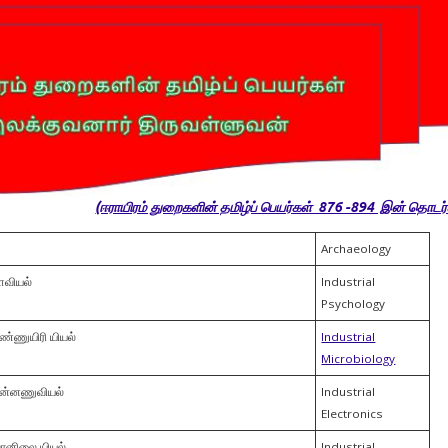
(ஈராயிரம் துறைகளின் தமிழ்ப் பெயர்கள் 876 -894 இன் தொடர்ச
Archaeology
ளவியல்
Industrial
Psychology
ண்ணுயிரி யியல்
Industrial
Microbiology
ின்னணுவியல்
Industrial
Electronics
ானிலை யியல்
Industrial