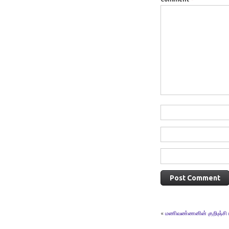
«
மணிவண்ணனின் குறிஞ்சி 