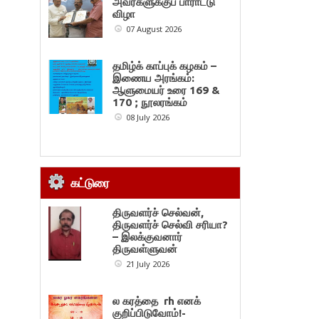
அவர்களுக்குப் பாராட்டு
விழா
07 August 2026
தமிழ்க் காப்புக் கழகம் –
இணைய அரங்கம்:
ஆளுமையர் உரை 169 &
170 ; நூலரங்கம்
08 July 2026
கட்டுரை
திருவளர்ச் செல்வன்,
திருவளர்ச் செல்வி சரியா?
– இலக்குவனார்
திருவள்ளுவன்
21 July 2026
ல கரத்தை rh எனக்
குறிப்பிடுவோம்!-