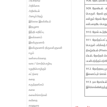
அயல்நாடு
908. தோட்டுயிரி 
அறிக்கை
909. தோலியல் dé
அறிவியல்
பொருள். தோல் குற
அழைப்பிதழ்
என்றும் தோல் நோ
இக்கால இலக்கியம்
என்பதையே பொது
இதழுரை
இந்தி எதிர்ப்பு
910. தோல் கூற்றி
இலக்கணம்
911. தோற்றப்பாட
இலக்குவனார்
பொருள் பார்க்கத
இலக்குவனார் திருவள்ளுவன்
நிகழ்வியல் (Ph
ஈழம்
யியல், தோற்றக் 
உண்மைக்கதை
பயன்படுத்தப்படு
உரை / சொற்பொழிவு
உறுதிமொழிஞர்
912. தோற்றரவு ம
கட்டுரை
இணைப்புச் சொல்
கதை
913. நக நோயியல்
கருத்தரங்கம்
இச்சொல்லி
கலை
கலைச்சொற்கள்
கவிதை
காணுரை