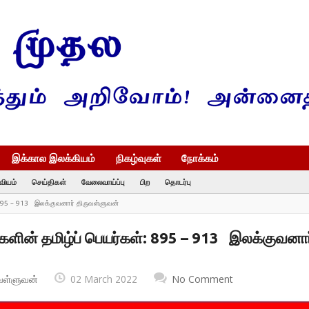
இக்கால இலக்கியம்
நிகழ்வுகள்
நோக்கம்
வியம்
செய்திகள்
வேலைவாய்ப்பு
பிற
தொடர்பு
: 895 – 913 இலக்குவனார் திருவள்ளுவன்
களின் தமிழ்ப் பெயர்கள்: 895 – 913 இலக்குவனார
வள்ளுவன்
02 March 2022
No Comment