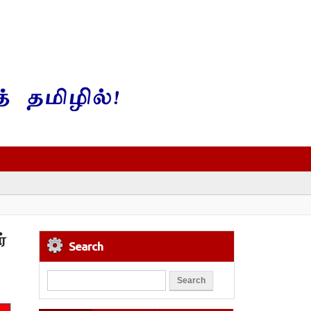
்
Search