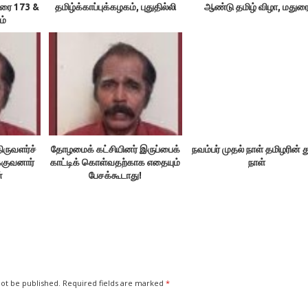
உரை 173 &
தமிழ்க்காப்புக்கழகம், புதுதில்லி
ஆண்டு தமிழ் விழா, மதுர
ம்
ிருவளர்ச்
தோழமைக் கட்சியினர் இருப்பைக்
நவம்பர் முதல் நாள் தமிழரின் 
்குவனார்
காட்டிக் கொள்வதற்காக எதையும்
நாள்
்
பேசக்கூடாது!
not be published.
Required fields are marked
*