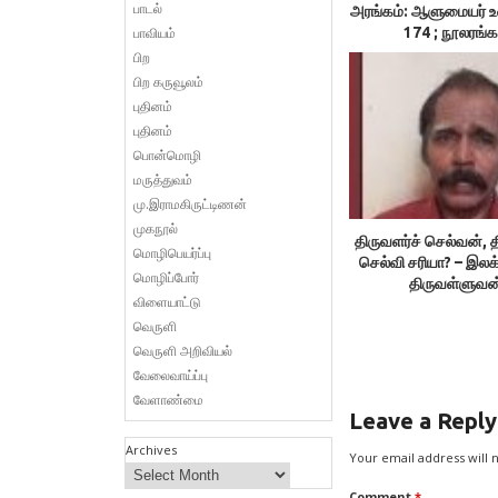
பாடல்
அரங்கம்: ஆளுமையர் 
பாவியம்
174 ; நூலரங்க
பிற
பிற கருவூலம்
புதினம்
புதினம்
பொன்மொழி
மருத்துவம்
மு.இராமகிருட்டிணன்
முகநூல்
திருவளர்ச் செல்வன், த
மொழிபெயர்ப்பு
செல்வி சரியா? – இலக
மொழிப்போர்
திருவள்ளுவன
விளையாட்டு
வெருளி
வெருளி அறிவியல்
வேலைவாய்ப்பு
வேளாண்மை
Leave a Reply
Archives
Your email address will 
Comment
*