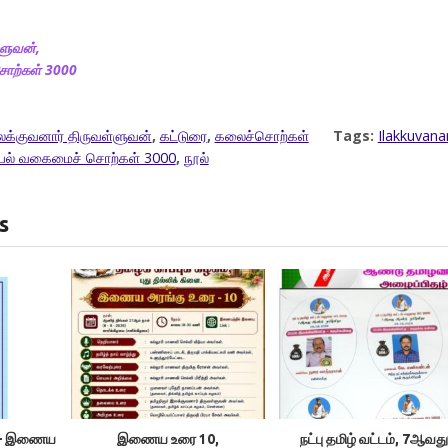
ளுவன்,
ொற்கள் 3000
க்குவனார் திருவள்ளுவன்
,
கட்டுரை
,
கலைச்சொற்கள்
Tags:
Ilakkuvana
யல் வகைமைச் சொற்கள் 3000
,
நூல்
s
ம் – இணைய
இணைய உரை 10,
நட்பு தமிழ் வட்டம், 7ஆவது