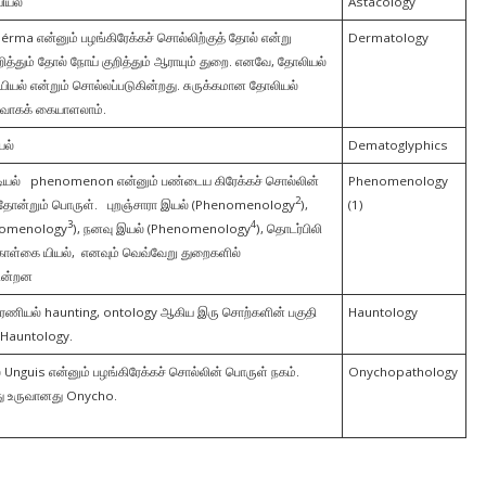
யியல்
Astacology
rma என்னும் பழங்கிரேக்கச் சொல்லிற்குத் தோல் என்று
Dermatology
ித்தும் தோல் நோய் குறித்தும் ஆராயும் துறை. எனவே, தோலியல்
யியல் என்றும் சொல்லப்படுகின்றது. சுருக்கமான தோலியல்
வாகக் கையாளலாம்.
யல்
Dematoglyphics
்டியல் phenomenon என்னும் பண்டைய கிரேக்கச் சொல்லின்
Phenomenology
2
் தோன்றும் பொருள். புறஞ்சாரா இயல் (Phenomenology
),
(1)
3
4
enomenology
), நனவு இயல் (Phenomenology
), தொடர்பிலி
கொள்கை யியல், எனவும் வெவ்வேறு துறைகளில்
கின்றன
ுரணியல் haunting, ontology ஆகிய இரு சொற்களின் பகுதி
Hauntology
 Hauntology.
 Unguis என்னும் பழங்கிரேக்கச் சொல்லின் பொருள் நகம்.
Onychopathology
லிருந்து உருவானது Onycho.