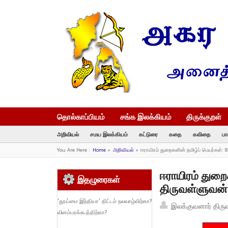
தொல்காப்பியம்
சங்க இலக்கியம்
திருக்குறள்
அறிவியல்
சமய இலக்கியம்
கட்டுரை
கதை
கவிதை
பா
You Are Here :
Home
»
அறிவியல்
»
ஈராயிரம் துறைகளின் தமிழ்ப் பெயர்கள்
ஈராயிரம் துறை
இதழுரைகள்
திருவள்ளுவன்
‘தூய்மை இந்தியா’ திட்டம் நலவாழ்விற்கா?
இலக்குவனார் திரு
விளம்பரக்கூத்திற்கா?