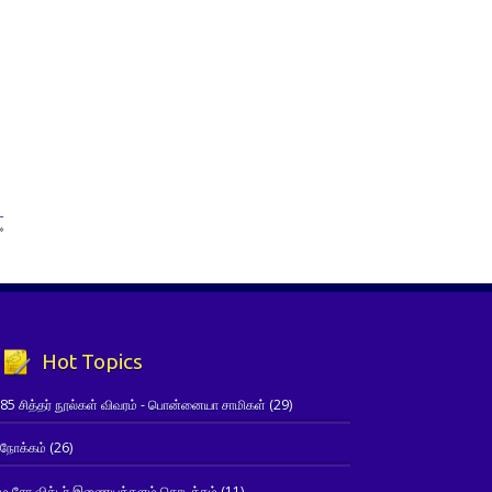
–
»
Hot Topics
85 சித்தர் நூல்கள் விவரம் - பொன்னையா சாமிகள்
(29)
நோக்கம்
(26)
ம.சோ.விக்டர் இணையத்தளம் தொடக்கம்
(11)