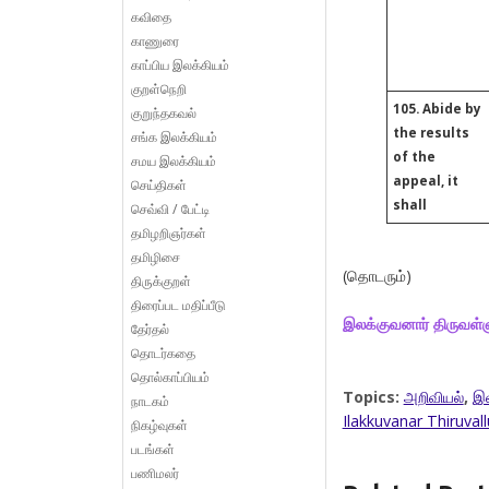
கவிதை
காணுரை
காப்பிய இலக்கியம்
குறள்நெறி
105. Abide by
குறுந்தகவல்
the results
சங்க இலக்கியம்
of the
சமய இலக்கியம்
appeal, it
செய்திகள்
shall
செவ்வி / பேட்டி
தமிழறிஞர்கள்
தமிழிசை
(தொடரும்)
திருக்குறள்
திரைப்பட மதிப்பீடு
இலக்குவனார் திருவள்
தேர்தல்
தொடர்கதை
தொல்காப்பியம்
Topics:
அறிவியல்
,
இல
நாடகம்
Ilakkuvanar Thiruval
நிகழ்வுகள்
படங்கள்
பணிமலர்