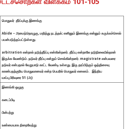
சட்டச்சொற்கள் விளக்கம் 101-105
பொதுவர் தீர்ப்புக்கு இணங்கு
Abide – அமைந்தொழுகு, மதித்து நடத்தல்; எனினும் இணங்கு என்னும் சுருக்கச்சொல்
பயன்படுத்தப்பட்டுள்ளது.
arbitration என்றால் நடுத்தீர்ப்பு என்கின்றனர். தீர்ப்பு என்றாலே நடுநிலையில்தான்
இருக்க வேண்டும். நடுவர் தீர்ப்பு என்றும் சொல்கின்றனர். magistrate என்பவரை
நடுவர் என்பதால் வேறுபாடு காட்ட வேண்டி உள்ளது. இரு தரப்பிற்கும் ஒத்திசைவு
காண்பதற்குரிய பொதுவானவர் என்ற பெயரில் பொதுவர் எனலாம். இந்திய
யாப்பு,பிரிவுரை 51 (அ)
இணங்கி ஒழுகு
கடைப்பிடி
பின்பற்று
உண்மையாக நிறைவேற்று