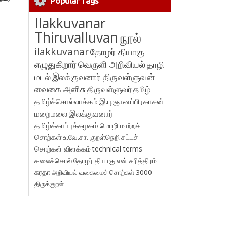
Popular Tags
Ilakkuvanar
Thiruvalluvan
நூல்
ilakkuvanar
தோழர் தியாகு
எழுதுகிறார்
வெருளி அறிவியல்
தாழி
மடல்
இலக்குவனார் திருவள்ளுவன்
வைகை அனிசு
திருவள்ளுவர்
தமிழ்
தமிழ்ச்சொல்லாக்கம்
இ.பு.ஞானப்பிரகாசன்
மறைமலை இலக்குவனார்
தமிழ்க்காப்புக்கழகம்
மொழி மாற்றச்
சொற்கள்
உ.வே.சா.
குறள்நெறி
சட்டச்
சொற்கள் விளக்கம்
technical terms
கலைச்சொல்
தோழர் தியாகு
என் சரித்திரம்
சுரதா
அறிவியல் வகைமைச் சொற்கள் 3000
திருக்குறள்