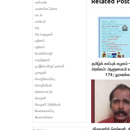
Related Post
பண்பாடு
பயணக்கட்டுரை
பாடல்
பாவியம்
பிற
பிற கருவூலம்
புதினம்
புதினம்
பொன்மொழி
மருத்துவம்
தமிழ்க் காப்புக் கழக
மு.இராமகிருட்டிணன்
அரங்கம்: ஆளுமையர் 
முகநூல்
174 ; நூலரங்க
மொழிபெயர்ப்பு
மொழிப்போர்
விளையாட்டு
வெருளி
வெருளி அறிவியல்
வேலைவாய்ப்பு
வேளாண்மை
திருவளர்ச் செல்வன், த