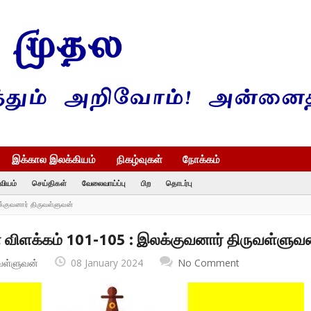
இக்கால இலக்கியம்
நிகழ்வுகள்
நோக்கம்
வியம்
செய்திகள்
வேலைவாய்ப்பு
பிற
தொடர்பு
க்குவனார் திருவள்ளுவன்
் விளக்கம் 101-105 : இலக்குவனார் திருவள்ளுவ
வள்ளுவன்
08 January 2024
No Comment