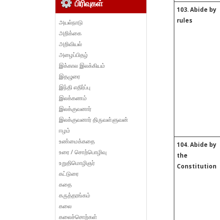
பிரிவுகள்
103. Abide by
rules
அயல்நாடு
அறிக்கை
அறிவியல்
அழைப்பிதழ்
இக்கால இலக்கியம்
இதழுரை
இந்தி எதிர்ப்பு
இலக்கணம்
இலக்குவனார்
இலக்குவனார் திருவள்ளுவன்
ஈழம்
உண்மைக்கதை
104. Abide by
உரை / சொற்பொழிவு
the
உறுதிமொழிஞர்
Constitution
கட்டுரை
கதை
கருத்தரங்கம்
கலை
கலைச்சொற்கள்