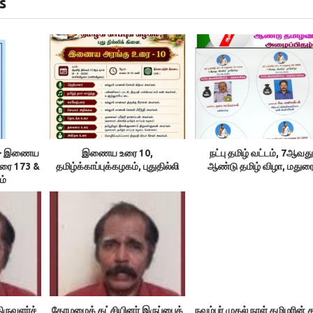
s
ம் – இணைய
இணைய உரை 10,
நட்பு தமிழ் வட்டம், 7ஆவது
உரை 173 &
தமிழ்க்காப்புக்கழகம், புதுதில்லி
ஆண்டு தமிழ் விழா, மதுர
ம்
ிருவளர்ச்
தோழமைக் கட்சியினர் இருப்பைக்
நவம்பர் முதல் நாள் தமிழரின் 