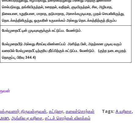
செயல்படுத்துவது, கீழ்ப்படிவது, நிறைவேற்றுவது அல்லது அதற்கு இணங்கச்
செல்படுவது, தங்கியிருத்தல், உறைதல், வதிதல், குடியிருத்தல், சில, அழியாத,
நிலையான, உறுதியான, மாறாத, தடுமாறாத, அசைக்கமுடியாத, முதல் செயலிலிருந்து,
தொடக்கத்திலிருந்து, ஒருவரின் உருவாக்கம் அல்லது தொடக்கத்திற்குத் திரும்ப
மேல்முறையீட்டின் முடிவுகளுக்குக் கட்டுப்பட வேண்டும்.
மேல்முறையீடு அல்லது சீராய்வு விண்ணப்பம் அளித்த பின், அதற்கான முடிவு வரும்
வரையில் மேல்முறையீட்டிற்குரிய தீர்ப்பிற்குக் கட்டுப்பட வேண்டும். (குற்ற நடைமுைறத்
தொகுப்பு, பிரிவு 344.4)
ளுவன்
க்குவனார் திருவள்ளுவன்
,
கட்டுரை
,
கலைச்சொற்கள்
Tags:
A வரிசை
,
luvan
,
ஆங்கில ஏ வரிசை
,
சட்டச் சொற்கள் விளக்கம்