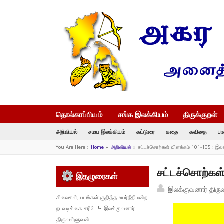
தொல்காப்பியம்
சங்க இலக்கியம்
திருக்குறள்
அறிவியல்
சமய இலக்கியம்
கட்டுரை
கதை
கவிதை
பா
You Are Here :
Home
»
அறிவியல்
»
சட்டச்சொற்கள் விளக்கம் 101-105 : இல
சட்டச்சொற்கள
இதழுரைகள்
இலக்குவனார் திரு
சிலைகள், படங்கள் குறித்த உயர்நீதிமன்ற
நடவடிக்கை சரியே!- இலக்குவனார்
திருவள்ளுவன்