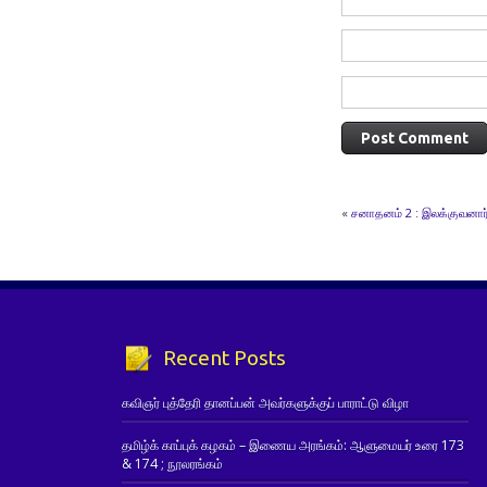
«
சனாதனம் 2 : இலக்குவனார
Recent Posts
கவிஞர் புத்தேரி தானப்பன் அவர்களுக்குப் பாராட்டு விழா
தமிழ்க் காப்புக் கழகம் – இணைய அரங்கம்: ஆளுமையர் உரை 173
& 174 ; நூலரங்கம்