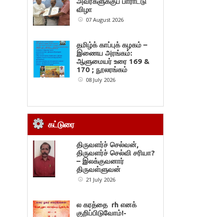
அவர்களுக்குப் பாராட்டு
விழா
07 August 2026
தமிழ்க் காப்புக் கழகம் –
இணைய அரங்கம்:
ஆளுமையர் உரை 169 &
170 ; நூலரங்கம்
08 July 2026
கட்டுரை
திருவளர்ச் செல்வன்,
திருவளர்ச் செல்வி சரியா?
– இலக்குவனார்
திருவள்ளுவன்
21 July 2026
ல கரத்தை rh எனக்
குறிப்பிடுவோம்!-