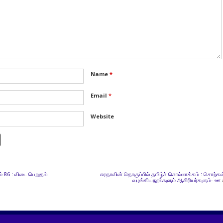
Name
*
Email
*
Website
ம் 86 : விடை பெறுதல்
சுரதாவின் தொகுப்பில் தமிழ்ச் சொல்லாக்கம் : சொற்கள
வழங்கியநூல்களும் ஆசிரியர்களும்- ஊ