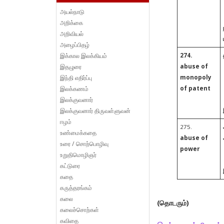
அயல்நாடு
அறிக்கை
அறிவியல்
அழைப்பிதழ்
இக்கால இலக்கியம்
274.
இதழுரை
abuse of
இந்தி எதிர்ப்பு
monopoly
இலக்கணம்
of patent
இலக்குவனார்
இலக்குவனார் திருவள்ளுவன்
ஈழம்
275.
உண்மைக்கதை
abuse of
உரை / சொற்பொழிவு
power
உறுதிமொழிஞர்
கட்டுரை
கதை
கருத்தரங்கம்
கலை
(தொடரும்)
கலைச்சொற்கள்
கவிதை