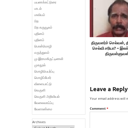
பயணக்கட்டுரை
பாடல்
பாவியம்
பிற
பிற கருவூலம்
புதினம்
புதினம்
திருவளர்ச் செல்வன், த
பொன்மொழி
செல்வி சரியா? – இலக
மருத்துவம்
திருவள்ளுவன
மு.இராமகிருட்டிணன்
முகநூல்
மொழிபெயர்ப்பு
மொழிப்போர்
விளையாட்டு
Leave a Reply
வெருளி
வெருளி அறிவியல்
Your email address will 
வேலைவாய்ப்பு
Comment
*
வேளாண்மை
Archives