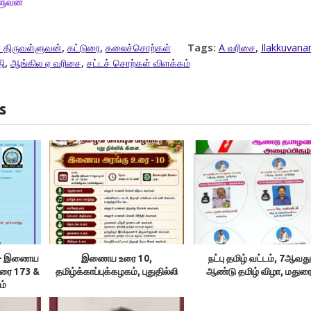
ளுவன்
 திருவள்ளுவன்
,
கட்டுரை
,
கலைச்சொற்கள்
Tags:
A வரிசை
,
Ilakkuvana
ி
,
ஆங்கில ஏ வரிசை
,
சட்டச் சொற்கள் விளக்கம்
s
ம் – இணைய
இணைய உரை 10,
நட்பு தமிழ் வட்டம், 7ஆவது
உரை 173 &
தமிழ்க்காப்புக்கழகம், புதுதில்லி
ஆண்டு தமிழ் விழா, மதுர
ம்