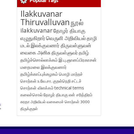
Popular Tags
Ilakkuvanar
Thiruvalluvan
நூல்
ilakkuvanar
தோழர் தியாகு
எழுதுகிறார்
வெருளி அறிவியல்
தாழி
மடல்
இலக்குவனார் திருவள்ளுவன்
வைகை அனிசு
திருவள்ளுவர்
தமிழ்
தமிழ்ச்சொல்லாக்கம்
இ.பு.ஞானப்பிரகாசன்
மறைமலை இலக்குவனார்
தமிழ்க்காப்புக்கழகம்
மொழி மாற்றச்
சொற்கள்
உ.வே.சா.
குறள்நெறி
சட்டச்
சொற்கள் விளக்கம்
technical terms
கலைச்சொல்
தோழர் தியாகு
என் சரித்திரம்
சுரதா
அறிவியல் வகைமைச் சொற்கள் 3000
்
திருக்குறள்
»