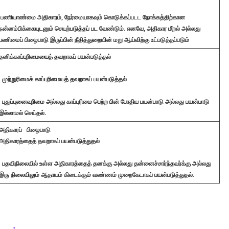
பணியாண்மை அதிகாரம், நேர்மையாகவும் கொடுக்கப்படட நோக்கத்திற்கான
நன்னம்பிக்கையுடனும் செயற்படுத்தப் பட வேண்டும். எனவே, அதிகார மீறல் அல்லது
பணிமைப் பிழைபாடு இருப்பின் நீதித்துறையின் மறு ஆய்விற்கு உட்படுத்தப்படும்
தனிக்காப்புரிமையைத் தவறாகப் பயன்படுத்தல்
முற்றுரிமைக் காப்புரிமையத் தவறாகப் பயன்படுத்தல்
புதுப்புனைவுரிமை அல்லது காப்புரிமை பெற்ற பின் போதிய பயன்பாடு அல்லது பயன்பாடு
இல்லாமல் செய்தல்.
அதிகாரப் பிழைபாடு
அதிகாரத்தைத் தவறாகப் பயன்படுத்துதல்
பதவிநிலையில் உள்ள அதிகாரத்தைத் தனக்கு அல்லது தன்னைச்சார்ந்தவர்க்கு அல்லது
இரு நிலையிலும் ஆதாயம் கிடைக்கும் வண்ணம் முறைகேடாகப் பயன்படுத்துதல்.