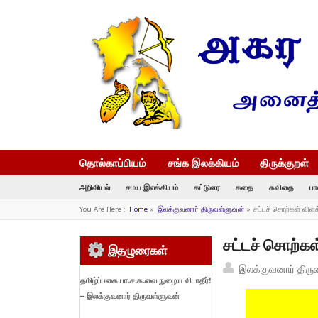
தொல்காப்பியம்
சங்க இலக்கியம்
திருக்குறள்
அறிவியல்
சமய இலக்கியம்
கட்டுரை
கதை
கவிதை
பா
You Are Here :
Home
»
இலக்குவனார் திருவள்ளுவன்
»
சட்டச் சொற்கள் விள
சட்டச் சொற்கள
இதழுரைகள்
இலக்குவனார் திரு
தமிழ்ப்பகை பா.ச.க.வை நுழைய விடாதீர்!
– இலக்குவனார் திருவள்ளுவன்