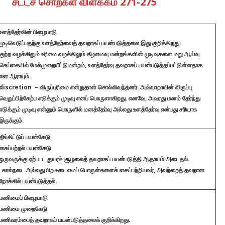
சட்டச் சொற்கள் விளக்கம் 271-275
உளத்தேர்வின் பிழைபாடு
முடிவெடுப்பதற்கு உளத்தேர்வைத் தவறாகப் பயன்படுத்தலை இது குறிக்கிறது.
குற்ற வழக்கிலும் உரிமை வழக்கிலும் கீழமைவு மன்றங்களின் முடிவுகளை மறு ஆய்வு
செய்கையில் மேல்முறையீட்டுமன்றம், உளத்தேர்வு தவறாகப் பயன்படுத்தப்பட்டுள்ளதாக
என ஆராயும்.
discretion – விருப்புரிமை என்றுதான் சொல்லிவந்தனர். அவ்வாறாயின் விருப்பு
வெறுப்பிற்கேற்ப எடுக்கும் முடிவு எனப் பொருளாகிறது. எனவே, அவரது மனம் தேர்ந்து
எடுக்கும் முடிவு என்னும் பொருளில் மனத்தேர்வு அல்லது உளத்தேர்வு என்பது சரியாக
இருக்கும்.
தீங்கிட்டுப் பயன்கேடு
கைப்பற்றல் பயன்கேடு
ஒருவருக்கு ஏற்படட துயரச் சூழலைத் தவறாகப் பயன்படுத்தி ஆதாயம் அடைதல்.
கால்நடை அல்லது பிற உடைமைப் பொருள்களைக் கைப்பற்றியவர், அவற்றைத் தவறான
நோக்கில் பயன்படுத்தல்.
பணிமைப் பிழைபாடு
பணிமை முறைகேடு
பணிவரம்பைத் தவறாகப் பயன்படுத்தலைக் குறிக்கிறது.