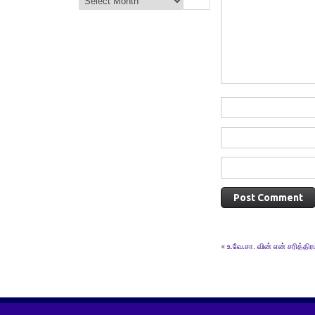
«
உ.வே.சா. வின் என் சரித்திர