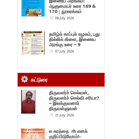
இணைய அரங்கம்:
ஆளுமையர் உரை 169 &
170 ; நூலரங்கம்
08 July 2026
தமிழ்க் காப்புக் கழகம், புது
தில்லிக் கிளை, இணைய
அரங்கு உரை – 9
07 July 2026
கட்டுரை
திருவளர்ச் செல்வன்,
திருவளர்ச் செல்வி சரியா?
– இலக்குவனார்
திருவள்ளுவன்
21 July 2026
ல கரத்தை rh எனக்
குறிப்பிடுவோம்!-