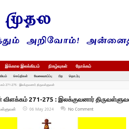
இக்கால இலக்கியம்
நிகழ்வுகள்
நோக்கம்
வியம்
செய்திகள்
வேலைவாய்ப்பு
பிற
தொடர்பு
க்கம் 271-275 : இலக்குவனார் திருவள்ளுவன்
் விளக்கம் 271-275 : இலக்குவனார் திருவள்ளுவ
வள்ளுவன்
06 May 2024
No Comment