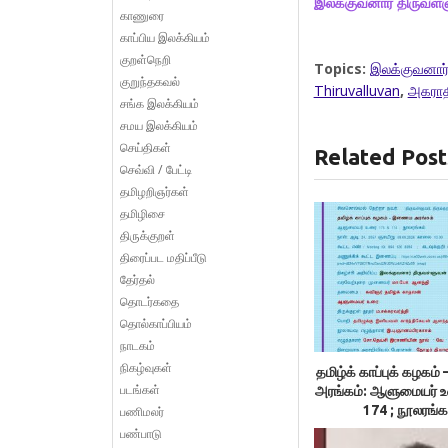
இலக்குவனார் திருவள்
காணுரை
காப்பிய இலக்கியம்
குறள்நெறி
Topics:
இலக்குவனார்
குறுந்தகவல்
Thiruvalluvan
,
அகராத
சங்க இலக்கியம்
சமய இலக்கியம்
செய்திகள்
Related Post
செவ்வி / பேட்டி
தமிழறிஞர்கள்
தமிழிசை
திருக்குறள்
திரைப்பட மதிப்பீடு
தேர்தல்
தொடர்கதை
தொல்காப்பியம்
நாடகம்
நிகழ்வுகள்
தமிழ்க் காப்புக் கழக
படங்கள்
அரங்கம்: ஆளுமையர் 
174 ; நூலரங்க
பணிமலர்
பண்பாடு