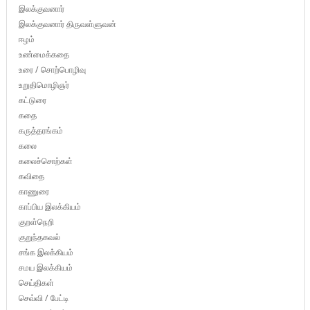
இலக்குவனார்
இலக்குவனார் திருவள்ளுவன்
ஈழம்
உண்மைக்கதை
உரை / சொற்பொழிவு
உறுதிமொழிஞர்
கட்டுரை
கதை
கருத்தரங்கம்
கலை
கலைச்சொற்கள்
கவிதை
காணுரை
காப்பிய இலக்கியம்
குறள்நெறி
குறுந்தகவல்
சங்க இலக்கியம்
சமய இலக்கியம்
செய்திகள்
செவ்வி / பேட்டி