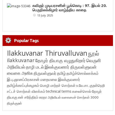
கவிஞர் முடியரசனின் பூங்கொடி : 97. இயல் 20.
பெருநிலக்கிழார் வாழ்த்திய காதை
13 July 2025
Popular Tags
Ilakkuvanar Thiruvalluvan
நூல்
ilakkuvanar
தோழர் தியாகு எழுதுகிறார்
வெருளி
அறிவியல்
தாழி மடல்
இலக்குவனார் திருவள்ளுவன்
வைகை அனிசு
திருவள்ளுவர்
தமிழ்
தமிழ்ச்சொல்லாக்கம்
இ.பு.ஞானப்பிரகாசன்
மறைமலை இலக்குவனார்
தமிழ்க்காப்புக்கழகம்
மொழி மாற்றச் சொற்கள்
உ.வே.சா.
குறள்நெறி
சட்டச் சொற்கள் விளக்கம்
technical terms
கலைச்சொல்
தோழர்
தியாகு
என் சரித்திரம்
சுரதா
அறிவியல் வகைமைச் சொற்கள் 3000
திருக்குறள்