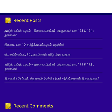
Recent Posts
தமிழ்க் காப்புக் கழகம் – இணைய அரங்கம்: ஆளுமையர் உரை 173 & 174 ;
நூலரங்கம்
இணைய உரை 10, தமிழ்க்காப்புக்கழகம், புதுதில்லி
நட்பு தமிழ் வட்டம், 7ஆவது ஆண்டு தமிழ் விழா, மதுரை
தமிழ்க் காப்புக் கழகம் – இணைய அரங்கம்: ஆளுமையர் உரை 171 & 172 ;
நூலரங்கம்
திருவளர்ச் செல்வன், திருவளர்ச் செல்வி சரியா? – இலக்குவனார் திருவள்ளுவன்
Recent Comments