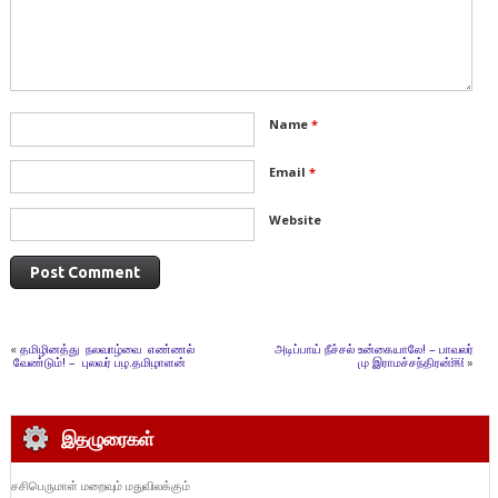
Name
*
Email
*
Website
«
தமிழினத்து நலவாழ்வை எண்ணல்
அடிப்பாய் நீச்சல் உன்கையாலே! – பாவலர்
வேண்டும்! – புலவர் பழ.தமிழாளன்
மு இராமச்சந்திரன்￼
»
இதழுரைகள்
சசிபெருமாள் மறைவும் மதுவிலக்கும்