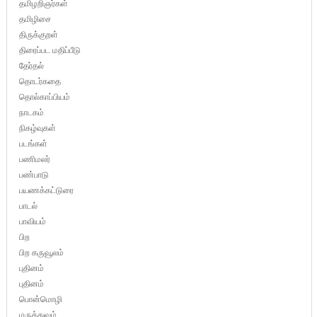
தமிழறிஞர்கள்
தமிழிசை
திருக்குறள்
திரைப்பட மதிப்பீடு
தேர்தல்
தொடர்கதை
தொல்காப்பியம்
நாடகம்
நிகழ்வுகள்
படங்கள்
பணிமலர்
பண்பாடு
பயணக்கட்டுரை
பாடல்
பாவியம்
பிற
பிற கருவூலம்
புதினம்
புதினம்
பொன்மொழி
மருத்துவம்