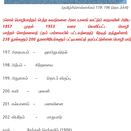
(தமிழ்ச்சொல்லாக்கம் 178- 196 தொடர்ச்சி)
(
சொல் மொழிமாற்றம் பெற்ற சுவடுகளை அடையாளங்
காட்டும் சுரதாவின்
அரிய த
1857 முதல் 1953 வரை வெளிப்பட்ட மொழி
மாற்றச் சொற்களைத் (தம் பார்வையில் பட்டவற்றைத்) தேடித் தந்துள்ளார்.
238 நூல்களும் 200 நூலாசிரியர்களும் பட்டியலாய்த் தரப்பட்டுள்ளன.மொழி மாற்
197. அசுதமயம் – ஞாயிறுபடுதல்
198. அற்பம் – சிற்றளவை
199. அநுராகம் – தொடர் விருப்பு
200. கவி – புலவன்
201. கல்யாணம் – மணவினை
202. விபரீதம் – மாறுபாடு
நூல் : சேந்தன் செந்தமிழ் (1906)