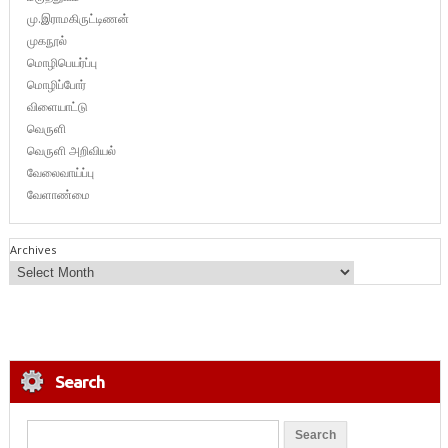
மு.இராமகிருட்டிணன்
முகநூல்
மொழிபெயர்ப்பு
மொழிப்போர்
விளையாட்டு
வெருளி
வெருளி அறிவியல்
வேலைவாய்ப்பு
வேளாண்மை
Archives
Search