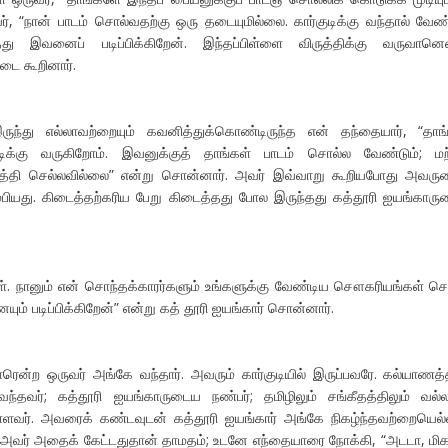
், “நான் பாடம் சொல்வதற்கு ஒரு தடையுமில்லை. கார்குடிக்கு வந்தால் வேண
து இவனைப் படிப்பிக்கிறேன். இந்தப்பிள்ளை விருத்திக்கு வருவானென
டை கூறினார்.
இருந்து எல்லாவற்றையும் கவனித்துக்கொண்டிருந்த என் தந்தையார், “தாங
ிக்கு வருகிறோம். இவனுக்குத் தாங்கள் பாடம் சொல்ல வேண்டும்; மற
புத்தி செல்லவில்லை” என்று சொன்னார். அவர் இவ்வாறு கூறியபோது அவர
ும்பியது. கிடைத்தற்கரிய பேறு கிடைத்தது போல இருந்தது கத்தூரி ஐயங்கார
கள். நானும் என் சொந்தக்காரர்களும் உங்களுக்கு வேண்டிய சௌகரியங்கள் செ
ம் படிப்பிக்கிறேன்” என்று கத் தூரி ஐயங்கார் சொன்னார்.
ரென்ற ஒருவர் அங்கே வந்தார். அவரும் கார்குடியில் இருப்பவரே. கல்யாணத்
வந்தவர்; கத்தூரி ஐயங்காருடைய நண்பர்; தமிழிலும் சங்கீதத்திலும் வல்ல
உள்ளவர். அவரைக் கண்டவுடன் கத்தூரி ஐயங்கார் அங்கே நிகழ்ந்தவற்றையெல்
். அவர் அதைக் கேட்டதுதான் தாமதம்; உடனே எந்தையாரை நோக்கி, “அடடா, மிக