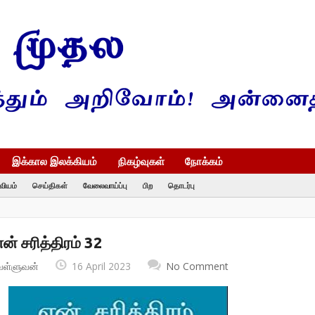
இக்கால இலக்கியம்
நிகழ்வுகள்
நோக்கம்
வியம்
செய்திகள்
வேலைவாய்ப்பு
பிற
தொடர்பு
ன் சரித்திரம் 32
வள்ளுவன்
16 April 2023
No Comment