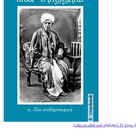
(உ.வே.சா.வின் என் சரித்திரம் 31 தொடர்