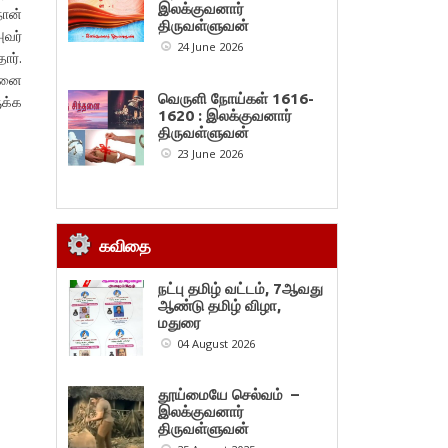
இலக்குவனார்
நான்
திருவள்ளுவன்
அவர்
24 June 2026
ார்.
ன்னை
வெருளி நோய்கள் 1616-
ுக்க
1620 : இலக்குவனார்
திருவள்ளுவன்
23 June 2026
கவிதை
நட்பு தமிழ் வட்டம், 7ஆவது
ஆண்டு தமிழ் விழா,
மதுரை
04 August 2026
தூய்மையே செல்வம் –
இலக்குவனார்
திருவள்ளுவன்