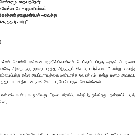
செங்கரமு
மாதவத்தோர்
்
வேங்கடமே
–
ஞானியர்கள்
்கரத்தார்
தாளுரன்மேல்
–
வைத்து
்கரத்தார்
சார்பு
“
)
ல்லச் சொல்லி என்னை எழுதிக்கொள்ளச் செய்தார். பிறகு அதன் பொருளை
எங்கே, அதை ஒரு முறை படித்து அருத்தம் சொல், பார்க்கலாம்” என்று உரைத்த
ம்மைப்பற்றி நல்ல அபிப்பிராயத்தை உண்டாக்க வேண்டும்” என்று மனம் அவாவி
ித்துப் பயபக்தியுடன் நான் கேட்டபடியே பொருள் சொன்னேன்.
 என்பால் அன்பு அரும்பியது. “நல்ல
கிரகிப்பு சக்தி
இருக்கிறது. நன்றாய்ப் படித்
அவர்.
் ஒருவர், “தாங்களே இந்தப் பையனுக்குப் பாடஞ் சொல்லிக் கொடுக்க முடியு