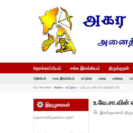
தொல்காப்பியம்
சங்க இலக்கியம்
திருக்குறள்
அறிவியல்
சமய இலக்கியம்
கட்டுரை
கதை
கவிதை
பா
You Are Here :
Home
»
கட்டுரை
»
உ.வே.சா.வின் என் சரித்திரம் 32
உ.வே.சா.வின் எ
இதழுரைகள்
இலக்குவனார் திரு
வருமானவரித்துறையை மூடுக!