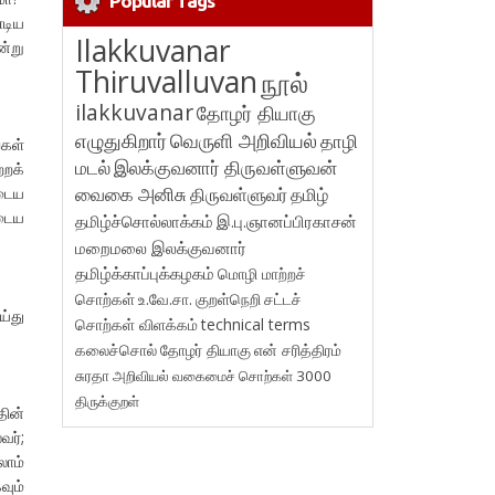
Popular Tags
்டிய
Ilakkuvanar
்று
Thiruvalluvan
நூல்
ilakkuvanar
தோழர் தியாகு
எழுதுகிறார்
வெருளி அறிவியல்
தாழி
்கள்
மடல்
இலக்குவனார் திருவள்ளுவன்
்றக்
வைகை அனிசு
திருவள்ளுவர்
தமிழ்
ுடைய
ுடைய
தமிழ்ச்சொல்லாக்கம்
இ.பு.ஞானப்பிரகாசன்
மறைமலை இலக்குவனார்
தமிழ்க்காப்புக்கழகம்
மொழி மாற்றச்
சொற்கள்
உ.வே.சா.
குறள்நெறி
சட்டச்
ய்து
சொற்கள் விளக்கம்
technical terms
கலைச்சொல்
தோழர் தியாகு
என் சரித்திரம்
சுரதா
அறிவியல் வகைமைச் சொற்கள் 3000
திருக்குறள்
தின்
வர்;
லாம்
வும்