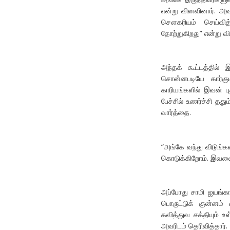
என்று வினவினார். அவர
சௌகரியம் செய்வித்
தோற்றுகிறது” என்று வி
அந்தக் கூட்டத்தில் 
சொன்னபடியே கார்குட
காரியங்களில் இவன் 
பேச்சில் உணர்ச்சி தத
வார்த்தை.
“அங்கே வந்து விடுங்
கொடுக்கிறோம். இவனையு
அப்போது சாமி ஐயங்கா
பொருட்டுக் குன்னம் 
கவித்துவ சக்தியும் 
அவரிடம் தெரிவித்தார