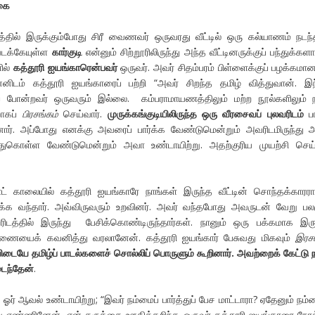
ுகை
்தில் இருக்கும்போது சிரீ வைணவர் ஒருவரது வீட்டில் ஒரு கல்யாணம் நடந்
வடக்கேயுள்ள
கார்குடி
என்னும் சிற்றூரிலிருந்து அந்த வீட்டினருக்குப் பந்துக்கள
ில்
கத்தூரி ஐயங்காரென்பவர்
ஒருவர். அவர் சிதம்பரம் பிள்ளைக்குப் பழக்கமான
்னிடம் கத்தூரி ஐயங்காரைப் பற்றி “அவர் சிறந்த தமிழ் வித்துவான். இந
 போன்றவர் ஒருவரும் இல்லை. கம்பராமாயணத்திலும் மற்ற நூல்களிலும் 
றாகப்
பிரசங்கம்
செய்வார்.
முருக்கங்குடியிலிருந்த ஒரு வீரசைவப் புலவரிடம்
பா
ினார். அப்போது எனக்கு அவரைப் பார்க்க வேண்டுமென்றும் அவரிடமிருந்து 
துகொள்ள வேண்டுமென்றும் அவா உண்டாயிற்று. அதற்குரிய முயற்சி செய
ட் காலையில் கத்தூரி ஐயங்காரே நாங்கள் இருந்த வீட்டின் சொந்தக்காரர
க்க வந்தார். அவ்விருவரும் உறவினர். அவர் வந்தபோது அவருடன் வேறு பலர
ஓரிடத்தில் இருந்து பேசிக்கொண்டிருந்தார்கள். நானும் ஒரு பக்கமாக இரு
ையைக் கவனித்து வரலானேன். கத்தூரி ஐயங்கார் பேசுவது மிகவும்
இரச
ையே தமிழ்ப் பாடல்களைச் சொல்லிப் பொருளும் கூறினார். அவற்றைக் கேட்டு 
ைந்தேன்
.
ஓர் ஆவல் உண்டாயிற்று; “இவர் நம்மைப் பார்த்துப் பேச மாட்டாரா? ஏதேனும் நம்
்று எண்ணினேன். என் கருத்தை ஊகித்தறிந்த ஒருவர் கத்தூரி ஐயங்காரை நோக