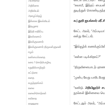
அயல்நாடு
“சுவாமீ, இந்தப் பையன
அறிக்கை
துடித்துக் கொண்டிருந்
அறிவியல்
அழைப்பிதழ்
க
த்
தூரி ஐயங்கார் பரீட்ச
இக்கால இலக்கியம்
இதழுரை
கேட்ட அவர், “அப்படிய
இந்தி எதிர்ப்பு
என்று கேட்டார்.
இலக்கணம்
இலக்குவனார்
“இவ்வூர்க் கணக்குப்பி
இலக்குவனார் திருவள்ளுவன்
ஈழம்
“என்ன படிக்கிறாய்?”
உண்மைக்கதை
உரை / சொற்பொழிவு
“திருவிளையாடற் புராணம
உறுதிமொழிஞர்
கட்டுரை
“முன்பு வேறு யாரிடமேன
கதை
கருத்தரங்கம்
“உண்டு.
அரியிலூர்ச் 
கலை
நூல்கள் இன்னவை யென்
கலைச்சொற்கள்
கவிதை
கேட்டதும் அவர், “அப்
காணுரை