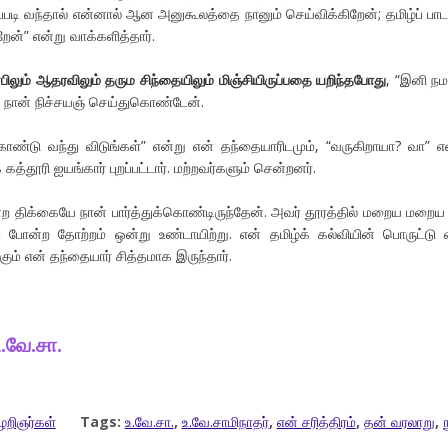
ப்படி வந்தால் என்னால் ஆன அனுகூலத்தை நானும் செய்விக்கிறேன்; தமிழ்ப் பாட
ேன்” என்று வாக்களித்தார்.
ும் ஆதரவிலும் தரும சிந்தையிலும் மிஞ்சியிருப்பதை யறிந்தபோது
, “இனி நம
ு நான் நிச்சயஞ் செய்துகொண்டேன்.
்கொண்டு வந்து விடுங்கள்” என்று என் தந்தையாரிடமும், “வருகிறாயா? வா” எ
் கத்தூரி ஐயங்கார் புறப்பட்டார். மற்றவர்களும் சென்றனர்.
்ற திக்கையே நான் பார்த்துக்கொண்டிருந்தேன். அவர் தூரத்தில் மறைய மறைய
ப் போன்ற தோற்றம் ஒன்று உண்டாயிற்று. என் தமிழ்க் கல்வியின் பொருட்டு 
கும் என் தந்தையார் சித்தமாக இருந்தார்.
உ
.
வே
.
சா
.
ழறிஞர்கள்
Tags:
உ.வே.சா.
,
உ.வே.சாமிநாதர்
,
என் சரித்திரம்
,
தன் வரலாறு
,