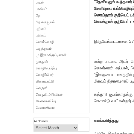
“
தேனியலுங்
கூந்தலார்
பாடல்
மேனியுமை
யம்பொழியும
பாவியம்
ணெய்தாங்
குறியெட்
டக
பிற
வெண்தாங்
குறியெட்
டக
பிற கருவூலம்
புதினம்
புதினம்
(திருவேங்கடமாலை, 57
பொன்மொழி
மருத்துவம்
மு.இராமகிருட்டிணன்
என்ற பாடலை அவர் மெ
முகநூல்
சொன்னார். அப்பால், “
மொழிபெயர்ப்பு
“இவருடைய மனத்தில் ந
மொழிப்போர்
மிகவும் நிதானமாகப் பட
விளையாட்டு
வெருளி
கத்தூரி ஐயங்காருக்கு
வெருளி அறிவியல்
கொண்டு வா” என்றார் 
வேலைவாய்ப்பு
வேளாண்மை
வாக்களித்தது
Archives
அங்கே இருந்தவர்களுள