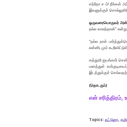
சந்தோ ச ம்! நீங்கள் அ
இவனுக்குச் சொல்லுகிற
ஒருவரையொருவர் அன்பில
நல்ல காலந்தான்” என்ற
“நல்ல நாள் பார்த்துக
என்னிடமும் கூறிவிட்டுக
கத்தூரி ஐயங்கார் சென
மனத்துள் கார்குடியை
இடத்துக்குச் செல்வதற்
(
தொடரும்
)
என்
சரித்திரம்
,
Topics:
கட்டுரை
,
தமி