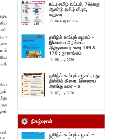
நட்பு தமிழ் வட்டம், 7ஆவது
ஆண்டு தமிழ் விழா,
மதுரை
தது.
04 August 2026
ாகிய
வர்.
்தப்
தமிழ்க் காப்புக் கழகம் –
இணைய அரங்கம்:
நல்ல
ஆளுமையர் உரை 169 &
டங்
170 ; நூலரங்கம்
அரிய
08 July 2026
்யத்
தமிழ்க் காப்புக் கழகம், புது
தில்லிக் கிளை, இணைய
ாகிய
அரங்கு உரை – 9
ும்
07 July 2026
ந்து
மாக
நான்
நிகழ்வுகள்
மைக்
தமிழ்க் காப்புக் கழகம் –
்கி,