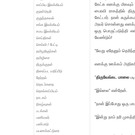
கேட்க எனக்கு மிகவும் 
காப்பிய இலக்கியம்
பைரவி ராகத்தில் திர
குறள்நெறி
கேட்டார். நான் சுருக
குறுந்தகவல்
அவர் சொன்னது எனக்கு
சங்க இலக்கியம்
ஒரு பொருட்படுத்தி என
சமய இலக்கியம்
வேண்டும்!
செய்திகள்
செவ்வி / பேட்டி
“வேறு ஏதேனும் தெரிந்த
தமிழறிஞர்கள்
தமிழிசை
எனக்கு ஊக்கம் அதிகரி
திருக்குறள்
திரைப்பட மதிப்பீடு
“
திருவேங்கட மாலை
படி
தேர்தல்
தொடர்கதை
“இல்லை” என்றேன்.
தொல்காப்பியம்
நாடகம்
“நான் இப்போது ஒரு பாட
நிகழ்வுகள்
படங்கள்
“இன்று நாம் நரி முகத
பணிமலர்
பண்பாடு
பயணக்கட்டுரை