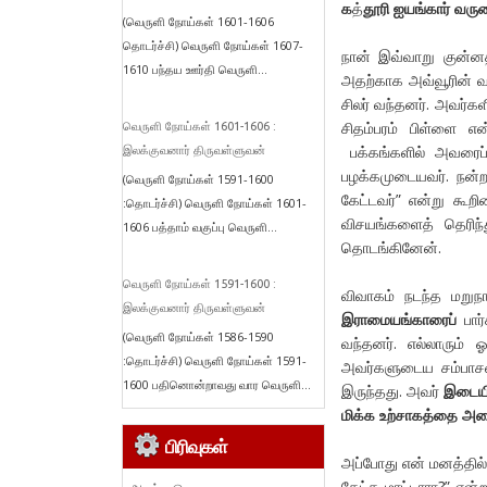
க
த்
தூரி ஐயங்கார் வர
(வெருளி நோய்கள் 1601-1606
தொடர்ச்சி) வெருளி நோய்கள் 1607-
நான் இவ்வாறு குன்னத
1610 பந்தய ஊர்தி வெருளி...
அதற்காக அவ்வூரின் 
சிலர் வந்தனர். அவர்கள
சிதம்பரம் பிள்ளை என
வெருளி நோய்கள் 1601-1606 :
பக்கங்களில் அவரைப்
இலக்குவனார் திருவள்ளுவன்
பழக்கமுடையவர். நன்
(வெருளி நோய்கள் 1591-1600
கேட்டவர்” என்று கூற
:தொடர்ச்சி) வெருளி நோய்கள் 1601-
விசயங்களைத் தெரிந்
1606 பத்தாம் வகுப்பு வெருளி...
தொடங்கினேன்.
வெருளி நோய்கள் 1591-1600 :
விவாகம் நடந்த மறுநா
இலக்குவனார் திருவள்ளுவன்
இராமையங்காரைப்
பார்
(வெருளி நோய்கள் 1586-1590
வந்தனர். எல்லாரும் 
:தொடர்ச்சி) வெருளி நோய்கள் 1591-
அவர்களுடைய சம்பாசண
1600 பதினொன்றாவது வார வெருளி...
இருந்தது. அவர்
இடையிட
மிக்க உற்சாகத்தை அட
பிரிவுகள்
அப்போது என் மனத்தில் 
கேட்க மாட்டாரா?” என