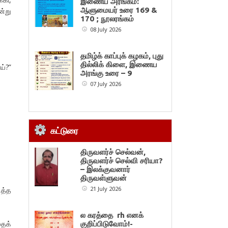
இணைய அரங்கம்:
ஆளுமையர் உரை 169 &
ன்று
170 ; நூலரங்கம்
08 July 2026
தமிழ்க் காப்புக் கழகம், புது
தில்லிக் கிளை, இணைய
ய்?”
அரங்கு உரை – 9
07 July 2026
கட்டுரை
திருவளர்ச் செல்வன்,
திருவளர்ச் செல்வி சரியா?
– இலக்குவனார்
திருவள்ளுவன்
21 July 2026
ித்த
ல கரத்தை rh எனக்
தைக்
குறிப்பிடுவோம்!-