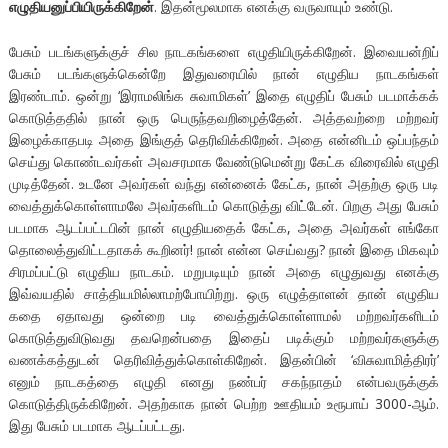
எழுதியனுப்பியிருக்கிறேன்
. இதன்மூலமாக எனக்கு வருவாயும் உண்டு.
பேசும் படங்களுக்குச் சில நாடகங்களை எழுதியிருக்கிறேன். இவையன்றிப்
பேசும் படங்களுக்கென்றே இதுவரையில் நான் எழுதிய நாடகங்கள்
இரண்டாம். ஒன்று ‘இராமலிங்க சுவாமிகள்’ இதை எழுதிப் பேசும் படமாக்கக்
கொடுத்ததில் நான் ஒரு பெருந்தவறிழைத்தேன். அத்தவற்றை மற்றவர்
இழைக்காதபடி அதை இங்குத் தெரிவிக்கிறேன். அதை என்னிடம் ஒப்பந்தம்
செய்து கொண்டவர்கள் அவசரமாக வேண்டுமென்று கேட்க விரைவில் எழுதி
முடித்தேன். உடனே அவர்கள் வந்து என்னைக் கேட்க, நான் அதற்கு ஒரு படி
வைத்துக்கொள்ளாமலே அவர்களிடம் கொடுத்து விட்டேன். பிறகு அது பேசும்
படமாக ஆடப்பட்டபின் நான் எழுதியதைக் கேட்க, அதை அவர்கள் எங்கோ
தொலைத்துவிட்டதாகக் கூறினர்! நான் என்ன செய்வது? நான் இதை மிகவும்
சிரமப்பட்டு எழுதிய நாடகம். மறுபடியும் நான் அதை எழுதுவது எனக்கு
இவ்வயதில் சாத்தியமில்லாமற்போயிற்று. ஒரு எழுத்தாளன் தான் எழுதிய
கதை ஏதாவது ஒன்றை படி வைத்துக்கொள்ளாமல் மற்றவர்களிடம்
கொடுத்துவிடுவது தவறென்பதை இதைப் படிக்கும் மற்றவர்களுக்கு
வணக்கத்துடன் தெரிவித்துக்கொள்கிறேன். இதன்பின் ‘விசுவாமித்திரர்’
எனும் நாடகத்தை எழுதி எனது நண்பர் சகந்நாதம் என்பவருக்குக்
கொடுத்திருக்கிறேன். அதற்காக நான் பெற்ற ஊதியம் உரூபாய் 3000-ஆம்.
இது பேசும் படமாக ஆடப்பட்டது.