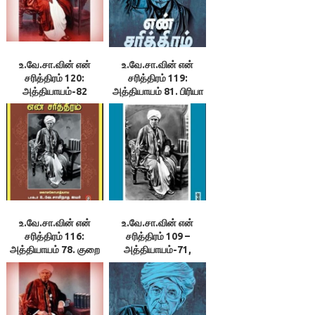
உ.வே.சா.வின் என்
உ.வே.சா.வின் என்
சரித்திரம் 120:
சரித்திரம் 119:
அத்தியாயம்-82
அத்தியாயம் 81. பிரியா
சோதனையில் வெற்றி
விடை
உ.வே.சா.வின் என்
உ.வே.சா.வின் என்
சரித்திரம் 116:
சரித்திரம் 109 –
அத்தியாயம் 78. குறை
அத்தியாயம்-71,
நிவர்த்தி
சிறப்புப் பாடல்கள்