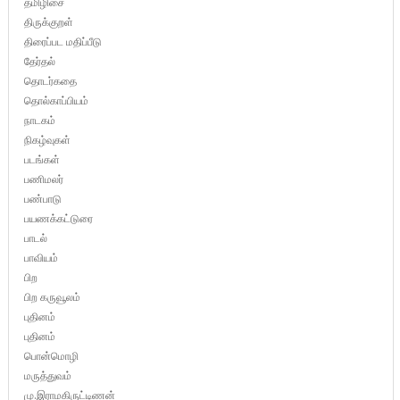
தமிழிசை
திருக்குறள்
திரைப்பட மதிப்பீடு
தேர்தல்
தொடர்கதை
தொல்காப்பியம்
நாடகம்
நிகழ்வுகள்
படங்கள்
பணிமலர்
பண்பாடு
பயணக்கட்டுரை
பாடல்
பாவியம்
பிற
பிற கருவூலம்
புதினம்
புதினம்
பொன்மொழி
மருத்துவம்
மு.இராமகிருட்டிணன்