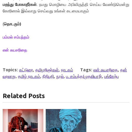
மறந்து போகாதீர்கள்
. நமது மொழியை அபிவிருத்தி செய்ய வேண்டுமென்று
கோரினால் இவ்வாறு செய்வது உங்கள் கடமையாகும்
(
தொடரும்)
பம்மல் சம்பந்தம்
என் சுயசரிதை
Topics:
கட்டுரை
,
தமிழறிஞர்கள்
,
நாடகம்
Tags:
என் சுயசரிதை
,
தன்
வரலாறு
,
தமிழ் நாடகம்
,
நீதிபதி
,
நூல்
,
ப. சம்பந்த(முதலியா)ர்
,
பங்கேற்பு
Related Posts