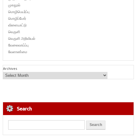
முகநூல்
மொழிபெயர்ப்பு
மொழிப்போர்
விளையாட்டு
வெருளி
வெருளி அறிவியல்
வேலைவாய்ப்பு
வேளாண்மை
Archives
Search