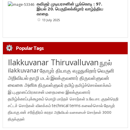
கவிஞர் முடியரசனின் பூங்கொடி : 97.
இயல் 20. பெருநிலக்கிழார் வாழ்த்திய
காதை
13 July 2025
Popular Tags
Ilakkuvanar Thiruvalluvan
நூல்
ilakkuvanar
தோழர் தியாகு எழுதுகிறார்
வெருளி
அறிவியல்
தாழி மடல்
இலக்குவனார் திருவள்ளுவன்
வைகை அனிசு
திருவள்ளுவர்
தமிழ்
தமிழ்ச்சொல்லாக்கம்
இ.பு.ஞானப்பிரகாசன்
மறைமலை இலக்குவனார்
தமிழ்க்காப்புக்கழகம்
மொழி மாற்றச் சொற்கள்
உ.வே.சா.
குறள்நெறி
சட்டச் சொற்கள் விளக்கம்
technical terms
கலைச்சொல்
தோழர்
தியாகு
என் சரித்திரம்
சுரதா
அறிவியல் வகைமைச் சொற்கள் 3000
திருக்குறள்