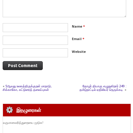
Name
*
Email
*
Website
«
5ஆவது உலகத்திருக்குறள் மாநாடு,
தோழர் தியாகு எழுதுகிறார் 249 :
சிக்காகோ, கட்டுரைத் தலைப்புகள்
தமிழ்நாட்டில் ஏதிலியர் நெருக்கடி
»
இதழுரைகள்
வருமானவரித்துறையை மூடுக!