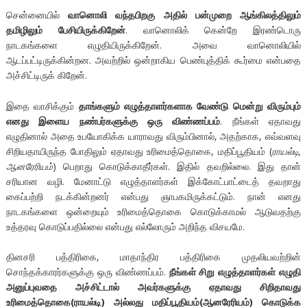
சென்னையில்
வானொலி வந்தபிறகு அதில் பன்முறை ஆங்கிலத்திலும்
தமிழிலும் பேசியிருக்கிறேன்
. வானொலிக் கென்றே இரண்டொரு
நாடகங்களை எழுதியிருக்கிறேன். அவை வானொலியில்
ஆடப்பட்டிருக்கின்றன. அவற்றில் ஒன்றாகிய பெண்புத்திக் கூர்மை என்பதை
அச்சிட்டிருக் கிறேன்.
இதை வாசிக்கும்
தாங்களும் எழுத்தாளர்களாக வேண்டு மென்று விரும்பும்
எனது இளைய நண்பர்களுக்கு ஒரு விண்ணப்பம்
. நீங்கள் ஏதாவது
எழுதினால் அதை உபயோகிக்க யாராவது விரும்பினால், அதற்காக, எவ்வளவு
சிறியதாயிருந்த போதிலும் ஏதாவது உரிமைத்தொகை, மதிப்பூதியம் (
ராயல்டி,
ஆனரேரியம்
) பெறாது கொடுக்காதீர்கள். இதில் தவறில்லை. இது தான்
சரியான வழி. மேனாட்டு எழுத்தாளர்கள் இக்கோட்பாட்டைத் தவறாது
கைப்பற்றி நடக்கின்றனர் என்பது ஞாபகமிருக்கட்டும். நான் எனது
நாடகங்களை ஒன்றையும் உரிமைத்தொகை கொடுக்காமல் ஆடுவதற்கு
உத்தரவு கொடுப்பதில்லை என்பது எல்லோரும் அறிந்த விசயமே.
தினசரி பத்திரிகை, மாதாந்திர பத்திரிகை முதலியவற்றின்
சொந்தக்காரர்களுக்கு ஒரு விண்ணப்பம்.
நீங்கள் சிறு எழுத்தாளர்கள் எழுதி
அனுப்புவதை அச்சிட்டால் அவர்களுக்கு ஏதாவது சிறிதாவது
உரிமைத்தொகை(ராயல்டி) அல்லது மதிப்பூதியம்(ஆனரேரியம்) கொடுக்க