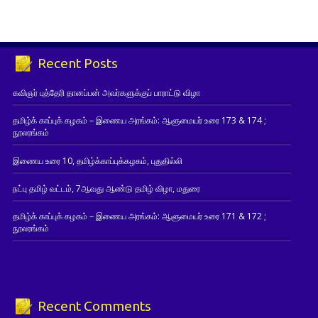
Recent Posts
கவிஞர் புத்தேரி தானப்பன் அவர்களுக்குப் பாராட்டு விழா
தமிழ்க் காப்புக் கழகம் – இணைய அரங்கம்: ஆளுமையர் உரை 173 & 174 ;
நூலரங்கம்
இணைய உரை 10, தமிழ்க்காப்புக்கழகம், புதுதில்லி
நட்பு தமிழ் வட்டம், 7ஆவது ஆண்டு தமிழ் விழா, மதுரை
தமிழ்க் காப்புக் கழகம் – இணைய அரங்கம்: ஆளுமையர் உரை 171 & 172 ;
நூலரங்கம்
Recent Comments