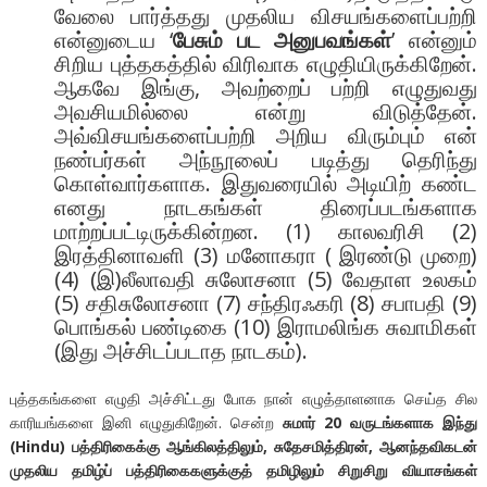
வேலை பார்த்தது முதலிய விசயங்களைப்பற்றி
என்னுடைய ‘
பேசும் பட அனுபவங்கள்
’ என்னும்
சிறிய புத்தகத்தில் விரிவாக எழுதியிருக்கிறேன்.
ஆகவே இங்கு, அவற்றைப் பற்றி எழுதுவது
அவசியமில்லை என்று விடுத்தேன்.
அவ்விசயங்களைப்பற்றி அறிய விரும்பும் என்
நண்பர்கள் அந்நூலைப் படித்து தெரிந்து
கொள்வார்களாக. இதுவரையில் அடியிற் கண்ட
எனது நாடகங்கள் திரைப்படங்களாக
மாற்றப்பட்டிருக்கின்றன. (1) காலவரிசி (2)
இரத்தினாவளி (3) மனோகரா ( இரண்டு முறை)
(4) (இ)லீலாவதி சுலோசனா (5) வேதாள உலகம்
(5) சதிசுலோசனா (7) சந்திரஃகரி (8) சபாபதி (9)
பொங்கல் பண்டிகை (10) இராமலிங்க சுவாமிகள்
(இது அச்சிடப்படாத நாடகம்).
புத்தகங்களை எழுதி அச்சிட்டது போக நான் எழுத்தாளனாக செய்த சில
காரியங்களை இனி எழுதுகிறேன். சென்ற
சுமார் 20 வருடங்களாக இந்து
(Hindu) பத்திரிகைக்கு ஆங்கிலத்திலும், சுதேசமித்திரன், ஆனந்தவிகடன்
முதலிய தமிழ்ப் பத்திரிகைகளுக்குத் தமிழிலும் சிறுசிறு வியாசங்கள்