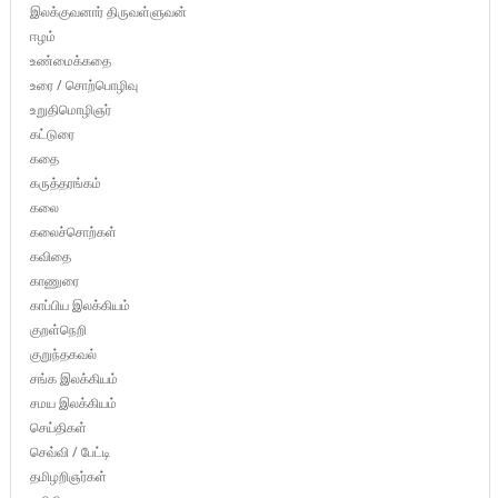
இலக்குவனார் திருவள்ளுவன்
ஈழம்
உண்மைக்கதை
உரை / சொற்பொழிவு
உறுதிமொழிஞர்
கட்டுரை
கதை
கருத்தரங்கம்
கலை
கலைச்சொற்கள்
கவிதை
காணுரை
காப்பிய இலக்கியம்
குறள்நெறி
குறுந்தகவல்
சங்க இலக்கியம்
சமய இலக்கியம்
செய்திகள்
செவ்வி / பேட்டி
தமிழறிஞர்கள்