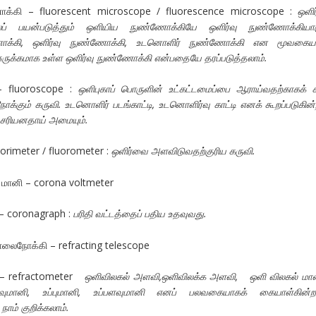
ோக்கி – fluorescent microscope / fluorescence microscope :
ஒளிர
ைப் பயன்படுத்தும் ஒளியிய நுண்ணோக்கியே ஒளிர்வு நுண்ணோக்கியாகு
ோக்கி, ஒளிர்வு நுண்ணோக்கி, உடனொளிர் நுண்ணோக்கி என மூவகையா
 சுருக்கமாக உள்ள ஒளிர்வு நுண்ணோக்கி என்பதையே தரப்படுத்தலாம்.
 – fluoroscope :
ஒளிபுகாப் பொருளின் உட்கட்டமைப்பை ஆராய்வதற்காகக் க
நோக்கும் கருவி. உடனொளிர் படங்காட்டி, உடனொளிர்வு காட்டி எனக் கூறப்படுகின்
ே சரியனதாய் அமையும்.
uorimeter / fluorometer :
ஒளிர்வை அளவிடுவதற்குரிய கருவி.
 மானி – corona voltmeter
– coronagraph :
பரிதி வட்டத்தைப் பதிய உதவுவது.
லைநோக்கி – refracting telescope
ி – refractometer
ஒளிவிலகல் அளவி
,ஒளிவிலக்க அளவி, ஒளி விலகல் ம
ரிவுமானி, உப்புமானி, உப்பளவுமானி எனப் பலவகையாகக் கையாள்கின்ற
ாம் குறிக்கலாம்.