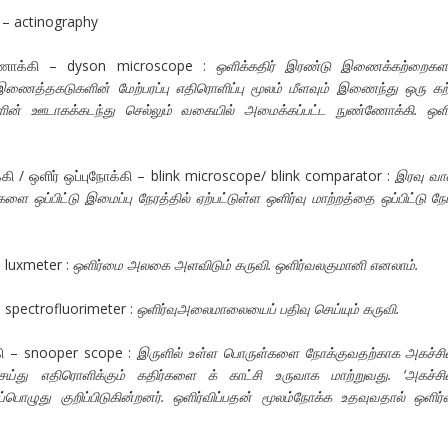
 – actinography
்ணோக்கி – dyson microscope :
ஒளிக்கதிர் இரண்டு இணைக்கற்றைகளா
ும் இணைத்தகடுகளின் மேற்பரப்பு எதிரொளிப்பு மூலம் மீளவும் இணைந்து ஒரு க
ின் ஊடாகக்கடந்து செல்லும் வகையில் அமைக்கப்பட்ட நுண்ணோக்கி. ஒளி
ி / ஒளிர் ஒப்புநோக்கி – blink microscope/ blink comparator :
இரவு வா
்களை ஒப்பிட்டு இமைப்பு நேரத்தில் ஏற்பட்டுள்ள ஒளிர்வு மாற்றத்தை ஒப்பிட்டு ந
 luxmeter :
ஒளிர்மை அலகை அளவிடும் கருவி. ஒளிர்வலகுமானி எனலாம்.
 spectrofluorimeter :
ஒளிர்வுஅலைமாலையைப் பதிவு செய்யும் கருவி.
்கி – snooper scope :
இருளில் உள்ள பொருள்களை நோக்குவதற்காக அகச்சிவ
ெய்து எதிரொளிக்கும் கதிர்களை க் காட்சி உருவாக மாற்றுவது. ‘அகச்சிவ
பொழுது குறிப்பிடுகின்றனர். ஒளிர்விப்பதன் மூலம்நோக்க உதவுவதால் ஒளிர்வி