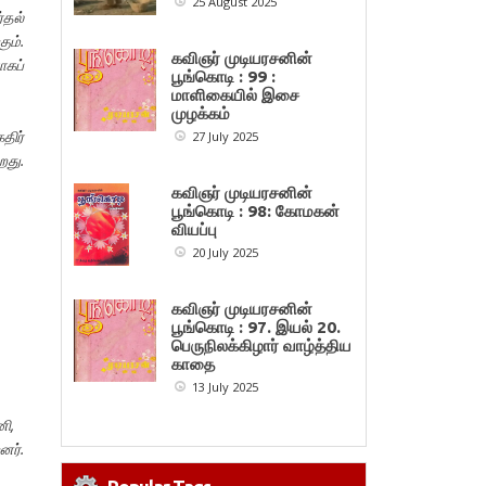
25 August 2025
்தல்
ம்.
கவிஞர் முடியரசனின்
கப்
பூங்கொடி : 99 :
மாளிகையில் இசை
முழக்கம்
திர்
27 July 2025
றது.
கவிஞர் முடியரசனின்
பூங்கொடி : 98: கோமகன்
வியப்பு
20 July 2025
கவிஞர் முடியரசனின்
பூங்கொடி : 97. இயல் 20.
பெருநிலக்கிழார் வாழ்த்திய
காதை
13 July 2025
ானி,
னர்.