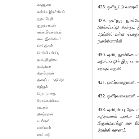
காணுரை
428. ஒளியூட்டு வரைவி
காப்பிய இலக்கியம்
குறள்நெறி
429. ஒளியூடி நுண
குறுந்தகவல்
பிரிக்கப்பட்டு மீண்ட
சங்க இலக்கியம்
ஆய்வில் உள்ள பொருள
சமய இலக்கியம்
நுண்ணோக்கி.
செய்திகள்
செவ்வி / பேட்டி
430. ஒளிர் நுண்ணோக்க
தமிழறிஞர்கள்
எடுக்கப்படும் இரு படங
தமிழிசை
உதவும் கருவி.
திருக்குறள்
திரைப்பட மதிப்பீடு
431. ஒளிர்வலகுமானி –
தேர்தல்
தொடர்கதை
432. ஒளிர்வலைமானி –
தொல்காப்பியம்
நாடகம்
433. ஒளிர்விப்பு நோக
நிகழ்வுகள்
கதிர்களால் ஒளிரச் ச
படங்கள்
இருள்விளக்கு’ என இப்
பணிமலர்
நோக்கி எனலாம்.
பண்பாடு