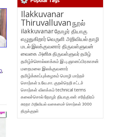
Popular Tags
Ilakkuvanar
Thiruvalluvan
நூல்
ilakkuvanar
தோழர் தியாகு
எழுதுகிறார்
வெருளி அறிவியல்
தாழி
மடல்
இலக்குவனார் திருவள்ளுவன்
வைகை அனிசு
திருவள்ளுவர்
தமிழ்
தமிழ்ச்சொல்லாக்கம்
இ.பு.ஞானப்பிரகாசன்
மறைமலை இலக்குவனார்
0
,
தமிழ்க்காப்புக்கழகம்
மொழி மாற்றச்
சொற்கள்
உ.வே.சா.
குறள்நெறி
சட்டச்
சொற்கள் விளக்கம்
technical terms
கலைச்சொல்
தோழர் தியாகு
என் சரித்திரம்
சுரதா
அறிவியல் வகைமைச் சொற்கள் 3000
திருக்குறள்