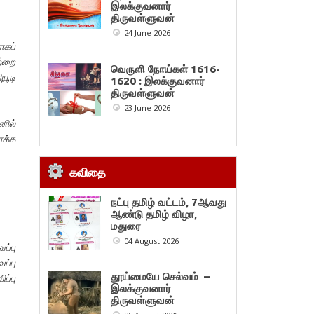
இலக்குவனார்
திருவள்ளுவன்
24 June 2026
கப்
ற்றை
வெருளி நோய்கள் 1616-
யூடி
1620 : இலக்குவனார்
திருவள்ளுவன்
23 June 2026
னில்
ோக்க
கவிதை
நட்பு தமிழ் வட்டம், 7ஆவது
ஆண்டு தமிழ் விழா,
மதுரை
04 August 2026
ப்பு
ப்பு
தூய்மையே செல்வம் –
ப்பு
இலக்குவனார்
திருவள்ளுவன்