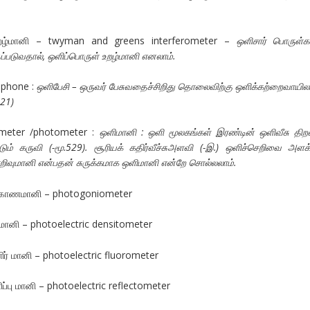
உறழ்மானி – twyman and greens interferometer –
ஒளிசார் பொருள்
்படுவதால், ஒளிப்பொருள் உறழ்மானி எனலாம்.
ophone :
ஒளிபேசி – ஒருவர் பேசுவதைச்சிறிது தொலைவிற்கு ஒளிக்கற்றைவாயில
521)
imeter /photometer :
ஒளிமானி : ஒளி மூலகங்கள் இரண்டின் ஒளிவீசு த
யன்படும் கருவி (-மூ.529). சூரியக் கதிர்வீச்சுஅளவி (-இ.) ஒளிச்செறிவை அளக்
றிவுமானி என்பதன் சுருக்கமாக ஒளிமானி என்றே சொல்லலாம்.
க்கோணமானி – photogoniometer
ிமானி – photoelectric densitometer
ர் மானி – photoelectric fluorometer
ப்பு மானி – photoelectric reflectometer