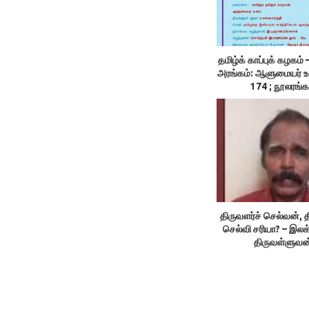
தமிழ்க் காப்புக் கழக
அரங்கம்: ஆளுமையர் 
174 ; நூலரங்க
திருவளர்ச் செல்வன், த
செல்வி சரியா? – இலக
திருவள்ளுவன