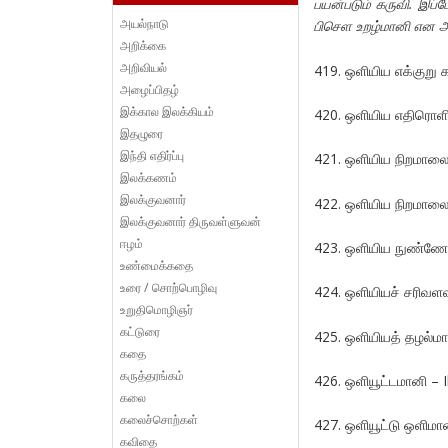
பயன்படும் கருவி. இப்
அயல்நாடு
பிசௌ உறழ்மானி என அழ
அறிக்கை
அறிவியல்
419. ஒளியிய எக்குறு
அழைப்பிதழ்
இக்கால இலக்கியம்
420. ஒளியிய எதிரொளிப
இதழுரை
இந்தி எதிர்ப்பு
421. ஒளியிய நிறமாலை 
இலக்கணம்
இலக்குவனார்
422. ஒளியிய நிறமாலை
இலக்குவனார் திருவள்ளுவன்
ஈழம்
423. ஒளியிய நுண்ணோக
உண்மைக்கதை
உரை / சொற்பொழிவு
424. ஒளியியச் சரிவளவ
உறுதிமொழிஞர்
கட்டுரை
425. ஒளியியத் தழல்மா
கதை
கருத்தரங்கம்
426. ஒளியூட்டமானி – 
கலை
கலைச்சொற்கள்
427. ஒளியூட்டு ஒளிமா
கவிதை