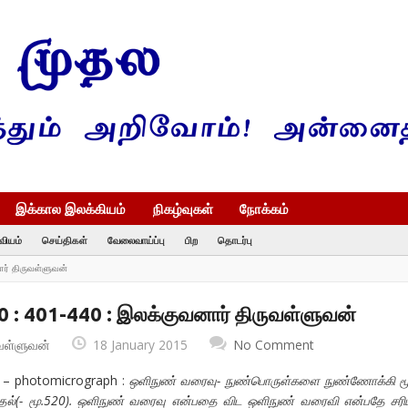
இக்கால இலக்கியம்
நிகழ்வுகள்
நோக்கம்
வியம்
செய்திகள்
வேலைவாய்ப்பு
பிற
தொடர்பு
ார் திருவள்ளுவன்
0 : 401-440 : இலக்குவனார் திருவள்ளுவன்
வள்ளுவன்
18 January 2015
No Comment
 – photomicrograph :
ஒளிநுண் வரைவு- நுண்பொருள்களை நுண்ணோக்கி ம
க்குதல்(- மூ.520). ஒளிநுண் வரைவு என்பதை விட ஒளிநுண் வரைவி என்பதே சர