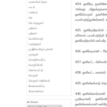
பயணக்கட்டுரை
434. ஒளிர்வு நுண்ண
பாடல்
அல்லது மினுக்குதல
பாவியம்
ஒளிர்பொருள் நுண்ண
பிற
பயன்படுத்துகின்றனர்.
பிற கருவூலம்
புதினம்
435. ஒளிர்வுநோக்கி
புதினம்
வீச்சைப் பயன்படுத்தி 
பொன்மொழி
ஒளிர்வுநோக்கி என்பத
மருத்துவம்
மு.இராமகிருட்டிணன்
436. ஒளிர்வுமானி – fl
முகநூல்
மொழிபெயர்ப்பு
437. ஒளிவட்ட மின்வலி
மொழிப்போர்
விளையாட்டு
438. ஒளிவட்ட வரைவி 
வெருளி
வெருளி அறிவியல்
439. ஒளிவிலக்கத் தொ
வேலைவாய்ப்பு
வேளாண்மை
440. ஒளிவிலகல்மான
முறிவுமானி, ஒளிச்ச
Archives
ஒளிவிலகல்மானி என்றே ந