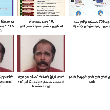
ம் – இணைய
இணைய உரை 10,
நட்பு தமிழ் வட்டம், 7ஆவது
உரை 173 &
தமிழ்க்காப்புக்கழகம், புதுதில்லி
ஆண்டு தமிழ் விழா, மதுர
ம்
ிருவளர்ச்
தோழமைக் கட்சியினர் இருப்பைக்
நவம்பர் முதல் நாள் தமிழரின் 
்குவனார்
காட்டிக் கொள்வதற்காக எதையும்
நாள்
்
பேசக்கூடாது!