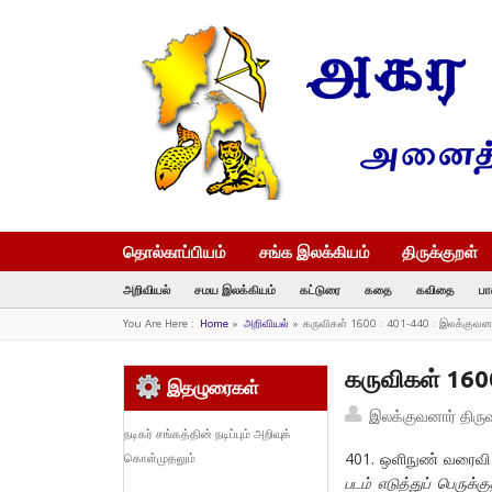
தொல்காப்பியம்
சங்க இலக்கியம்
திருக்குறள்
அறிவியல்
சமய இலக்கியம்
கட்டுரை
கதை
கவிதை
பா
You Are Here :
Home
»
அறிவியல்
»
கருவிகள் 1600 : 401-440 : இலக்குவன
கருவிகள் 160
இதழுரைகள்
இலக்குவனார் திரு
நடிகர் சங்கத்தின் நடிப்பும் அறிவுக்
401. ஒளிநுண் வரைவி
கொள்முதலும்
படம் எடுத்துப் பெரு