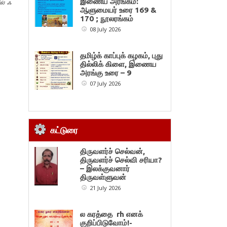
இணைய அரங்கம்:
ல் ஃ
ஆளுமையர் உரை 169 &
170 ; நூலரங்கம்
08 July 2026
தமிழ்க் காப்புக் கழகம், புது
தில்லிக் கிளை, இணைய
அரங்கு உரை – 9
07 July 2026
கட்டுரை
திருவளர்ச் செல்வன்,
திருவளர்ச் செல்வி சரியா?
– இலக்குவனார்
திருவள்ளுவன்
21 July 2026
ல கரத்தை rh எனக்
குறிப்பிடுவோம்!-