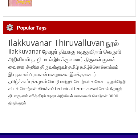
Popular Tags
Ilakkuvanar Thiruvalluvan
நூல்
ilakkuvanar
தோழர் தியாகு எழுதுகிறார்
வெருளி
அறிவியல்
தாழி மடல்
இலக்குவனார் திருவள்ளுவன்
வைகை அனிசு
திருவள்ளுவர்
தமிழ்
தமிழ்ச்சொல்லாக்கம்
இ.பு.ஞானப்பிரகாசன்
மறைமலை இலக்குவனார்
தமிழ்க்காப்புக்கழகம்
மொழி மாற்றச் சொற்கள்
உ.வே.சா.
குறள்நெறி
சட்டச் சொற்கள் விளக்கம்
technical terms
கலைச்சொல்
தோழர்
தியாகு
என் சரித்திரம்
சுரதா
அறிவியல் வகைமைச் சொற்கள் 3000
திருக்குறள்