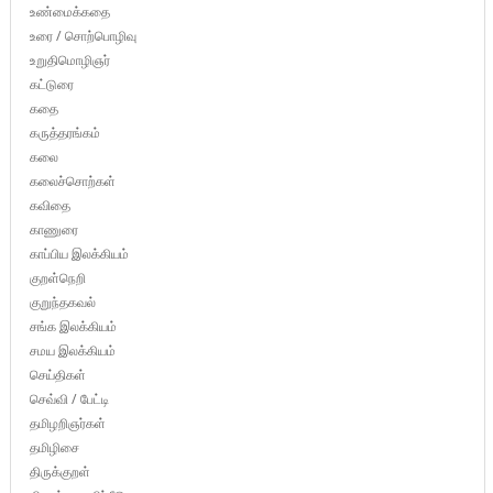
உண்மைக்கதை
உரை / சொற்பொழிவு
உறுதிமொழிஞர்
கட்டுரை
கதை
கருத்தரங்கம்
கலை
கலைச்சொற்கள்
கவிதை
காணுரை
காப்பிய இலக்கியம்
குறள்நெறி
குறுந்தகவல்
சங்க இலக்கியம்
சமய இலக்கியம்
செய்திகள்
செவ்வி / பேட்டி
தமிழறிஞர்கள்
தமிழிசை
திருக்குறள்