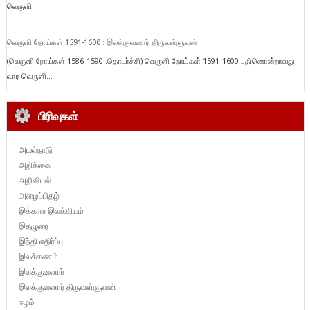
வெருளி...
வெருளி நோய்கள் 1591-1600 : இலக்குவனார் திருவள்ளுவன்
(வெருளி நோய்கள் 1586-1590 :தொடர்ச்சி) வெருளி நோய்கள் 1591-1600 பதினொன்றாவது
வார வெருளி...
பிரிவுகள்
அயல்நாடு
அறிக்கை
அறிவியல்
அழைப்பிதழ்
இக்கால இலக்கியம்
இதழுரை
இந்தி எதிர்ப்பு
இலக்கணம்
இலக்குவனார்
இலக்குவனார் திருவள்ளுவன்
ஈழம்