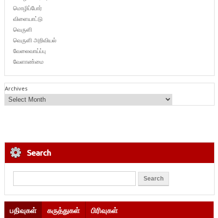
மொழிப்போர்
விளையாட்டு
வெருளி
வெருளி அறிவியல்
வேலைவாய்ப்பு
வேளாண்மை
Archives
Search
பதிவுகள்
கருத்துகள்
பிரிவுகள்