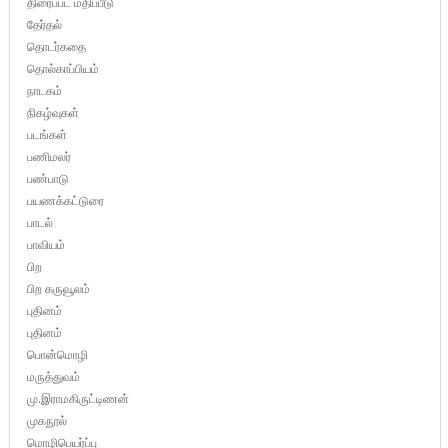
திரைப்பட மதிப்பீடு
தேர்தல்
தொடர்கதை
தொல்காப்பியம்
நாடகம்
நிகழ்வுகள்
படங்கள்
பணிமலர்
பண்பாடு
பயணக்கட்டுரை
பாடல்
பாவியம்
பிற
பிற கருவூலம்
புதினம்
புதினம்
பொன்மொழி
மருத்துவம்
மு.இராமகிருட்டிணன்
முகநூல்
மொழிபெயர்ப்பு