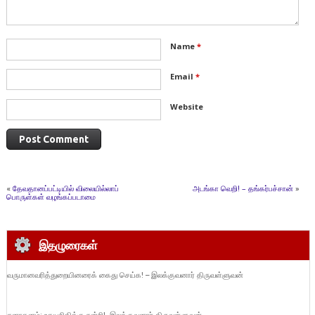
Name
*
Email
*
Website
«
தேவதானப்பட்டியில் விலையில்லாப்
அடங்கா வெறி! – தங்கர்பச்சான்
»
பொருள்கள் வழங்கப்படாமை
இதழுரைகள்
வருமானவரித்துறையினரைக் கைது செய்க! – இலக்குவனார் திருவள்ளுவன்