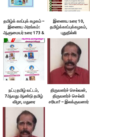
தமிழ்க் காப்புக் கழகம் –
இணைய உரை 10,
இணைய அரங்கம்:
தமிழ்க்காப்புக்கழகம்,
ஆளுமையர் உரை 173 &
புதுதில்லி
174 ; நூலரங்கம்
நட்பு தமிழ் வட்டம்,
திருவளர்ச் செல்வன்,
7ஆவது ஆண்டு தமிழ்
திருவளர்ச் செல்வி
விழா, மதுரை
சரியா? – இலக்குவனார்
திருவள்ளுவன்