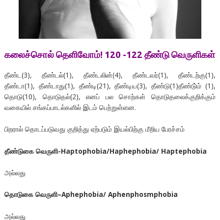
கலைச்சொல் தெளிவோம்! 120 -122 தீண்டு வெருளிகள்
தீண்ட(3), தீண்டல்(1), தீண்டலின்(4), தீண்டவர்(1), தீண்டற்கு(1),
தீண்டா(1), தீண்டாது(1), தீண்டி(21), தீண்டிய(3), தீண்டு(1)தீண்டு்ம் (1),
தொடு(10), தொடுதல்(2), எனப் பல சொற்கள் தொடுதலைக்குறிக்கும்
வகையில் சங்கப்பாடல்களில் இடம் பெற்றுள்ளன.
பிறரால் தொடப்படுவது குறித்து ஏற்படும் இயல்பிற்கு மீறிய பேரச்சம்
தீண்டுகை வெருளி
-Haptophobia/Haphephobia/ Haptephobia
அல்லது
தொடுகை வெருளி
–
Aphephobia/
Aphenphosmphobia
அல்லது