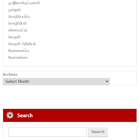
மு.இராமகிருட்டிணன்
முகநூல்
மொழிபெயர்ப்பு
மொழிப்போர்
விளையாட்டு
வெருளி
வெருளி அறிவியல்
வேலைவாய்ப்பு
வேளாண்மை
Archives
Search