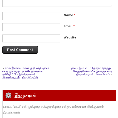
Name
*
Email
*
Website
«
சங்க இலக்கியங்கள் குறிப்பிடும் நான்
நாலடி இன்பம் 3 : தேர்தல் நேரத்துப்
மறை நூல்களும் நால் வேதங்களும்
பெருஞ்செல்வம்? – இலக்குவனார்
தமிழே! 1/3 – இலக்குவனார்
திருவள்ளுவன்: மின்னம்பலம்
»
திருவள்ளுவன் : தினச்செய்தி
இதழுரைகள்
திராவிட ‘மாடல்’ ஏன்? முன்முறை அல்லது நன்முறை என்று சொல்லலாமே! -இலக்குவனார்
திருவள்ளுவன்