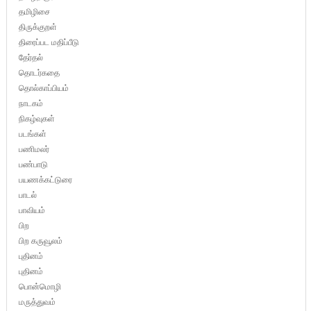
தமிழிசை
திருக்குறள்
திரைப்பட மதிப்பீடு
தேர்தல்
தொடர்கதை
தொல்காப்பியம்
நாடகம்
நிகழ்வுகள்
படங்கள்
பணிமலர்
பண்பாடு
பயணக்கட்டுரை
பாடல்
பாவியம்
பிற
பிற கருவூலம்
புதினம்
புதினம்
பொன்மொழி
மருத்துவம்