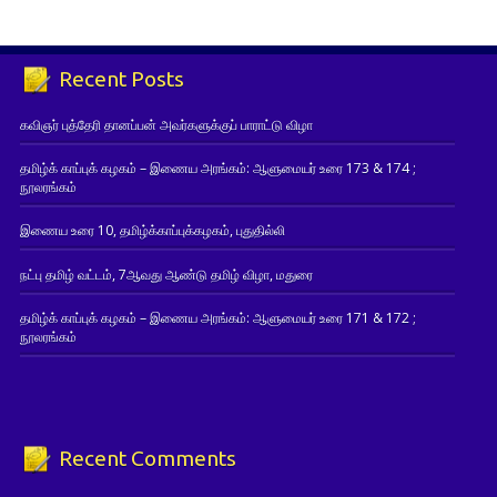
Recent Posts
கவிஞர் புத்தேரி தானப்பன் அவர்களுக்குப் பாராட்டு விழா
தமிழ்க் காப்புக் கழகம் – இணைய அரங்கம்: ஆளுமையர் உரை 173 & 174 ;
நூலரங்கம்
இணைய உரை 10, தமிழ்க்காப்புக்கழகம், புதுதில்லி
நட்பு தமிழ் வட்டம், 7ஆவது ஆண்டு தமிழ் விழா, மதுரை
தமிழ்க் காப்புக் கழகம் – இணைய அரங்கம்: ஆளுமையர் உரை 171 & 172 ;
நூலரங்கம்
Recent Comments