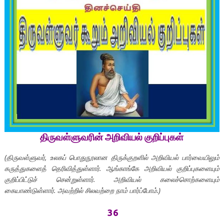
திருவள்ளுவரின்
அறிவியல்
குறிப்புகள்
(
திருவள்ளுவர்,
உலகப் பொதுநூலான
திருக்குறளில்
அறிவியல்
பார்வையிலும்
கருத்துகளைத்
தெரிவித்துள்ளார்.
ஆங்காங்கே
அறிவியல்
குறிப்புகளையும்
குறிப்பிட்டுச்
சென்றுள்ளார்.
அறிவியல்
கலைச்சொற்களையும்
கையாண்டுள்ளார்.
அவற்றில்
சிலவற்றை
நாம்
பார்ப்போம்.)
36