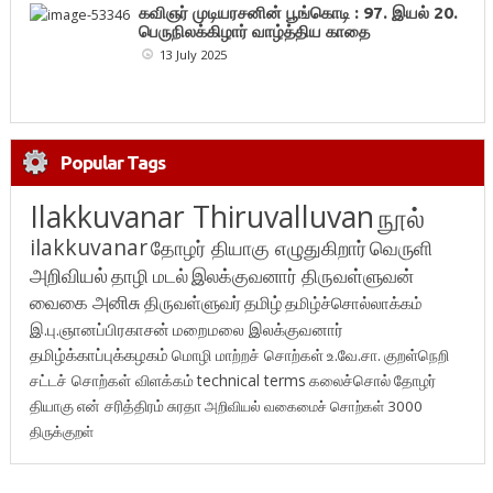
கவிஞர் முடியரசனின் பூங்கொடி : 97. இயல் 20.
பெருநிலக்கிழார் வாழ்த்திய காதை
13 July 2025
Popular Tags
Ilakkuvanar Thiruvalluvan
நூல்
ilakkuvanar
தோழர் தியாகு எழுதுகிறார்
வெருளி
அறிவியல்
தாழி மடல்
இலக்குவனார் திருவள்ளுவன்
வைகை அனிசு
திருவள்ளுவர்
தமிழ்
தமிழ்ச்சொல்லாக்கம்
இ.பு.ஞானப்பிரகாசன்
மறைமலை இலக்குவனார்
தமிழ்க்காப்புக்கழகம்
மொழி மாற்றச் சொற்கள்
உ.வே.சா.
குறள்நெறி
சட்டச் சொற்கள் விளக்கம்
technical terms
கலைச்சொல்
தோழர்
தியாகு
என் சரித்திரம்
சுரதா
அறிவியல் வகைமைச் சொற்கள் 3000
திருக்குறள்