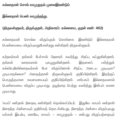
கல்லாதான்
சொல்
காமுறுதல்
முலைஇரண்டும்
இல்லாதாள்
பெண்
காமுற்றற்று
.
(
திருவள்ளுவர்
,
திருக்குறள்
,
அதிகாரம்
:
கல்லாமை
,
குறள்
எண்
: 402)
கல்லாதவன் சொல்ல விரும்புதல் கொங்கை இரண்டும் இல்லாதவள்
பெண்மையை விரும்புவதுபோன்றது என்கிறார் திருவள்ளுவர்.
கற்றவர்கள் தங்கள் பேச்சால் பிறரைக் கவர்ந்து சிறப்பு எய்துகின்றனர்.
தங்கள் உரைகளால் புகழுறுகின்றனர். இதனைப் பார்த்துக்
கல்வியறிவில்லாதவர்கள் பேச விரும்பினால் சிறப்பு அடைய முடியுமா?
முடியாதல்லவா? அதைத்தான் திருவள்ளுவர் குறிப்பிடுகிறார். இதற்குப்
பொருத்தமான உவமையையும் குறிப்பிடுகிறார். மார்பகம் இல்லாதவளால்
பெண்மையை விரும்ப முடியாது. குழந்தை பெற்று வளர்த்து இன்பம் காண
முடியாது.
‘கமம்’ என்றால் நிறைவு என்கிறார் தொல்காப்பியர். இதுவே காமம் என்றாகி
நிறைந்த அன்பையும் குறிக்கத் தொடங்கியது. நிறைந்த அன்பை விரும்புவது
மக்கள் இயல்பு. எனவே, காமம் – காமுறுதல் – என்பது விருப்பத்தையும்