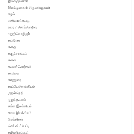
இலக்குவனார்
இலக்குவனார் திருவள்ளுவன்
ஈழம்
உண்மைக்கதை
உரை / சொற்பொழிவு
உறுதிமொழிஞர்
கட்டுரை
கதை
கருத்தரங்கம்
கலை
கலைச்சொற்கள்
கவிதை
காணுரை
காப்பிய இலக்கியம்
குறள்நெறி
குறுந்தகவல்
சங்க இலக்கியம்
சமய இலக்கியம்
செய்திகள்
செவ்வி / பேட்டி
தமிழறிஞர்கள்