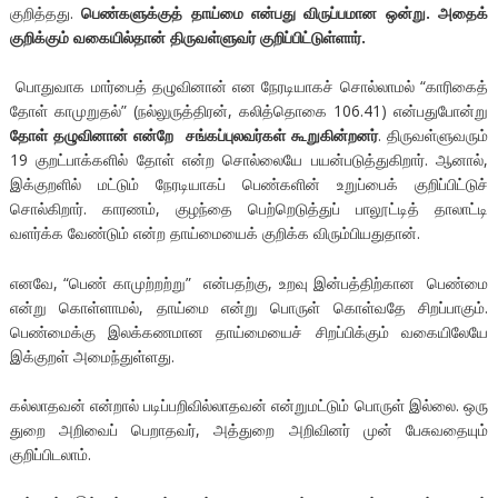
குறித்தது.
பெண்களுக்குத் தாய்மை என்பது விருப்பமான ஒன்று. அதைக்
குறிக்கும் வகையில்தான் திருவள்ளுவர் குறிப்பிட்டுள்ளார்.
பொதுவாக மார்பைத் தழுவினான் என நேரடியாகச் சொல்லாமல் “காரிகைத்
தோள் காமுறுதல்” (நல்லுருத்திரன், கலித்தொகை 106.41) என்பதுபோன்று
தோள் தழுவினான் என்றே சங்கப்புலவர்கள் கூறுகின்றனர்
. திருவள்ளுவரும்
19 குறட்பாக்களில் தோள் என்ற சொல்லையே பயன்படுத்துகிறார். ஆனால்,
இக்குறளில் மட்டும் நேரடியாகப் பெண்களின் உறுப்பைக் குறிப்பிட்டுச்
சொல்கிறார். காரணம், குழந்தை பெற்றெடுத்துப் பாலூட்டித் தாலாட்டி
வளர்க்க வேண்டும் என்ற தாய்மையைக் குறிக்க விரும்பியதுதான்.
எனவே, “பெண் காமுற்றற்று” என்பதற்கு, உறவு இன்பத்திற்கான பெண்மை
என்று கொள்ளாமல், தாய்மை என்று பொருள் கொள்வதே சிறப்பாகும்.
பெண்மைக்கு இலக்கணமான தாய்மையைச் சிறப்பிக்கும் வகையிலேயே
இக்குறள் அமைந்துள்ளது.
கல்லாதவன் என்றால் படிப்பறிவில்லாதவன் என்றுமட்டும் பொருள் இல்லை. ஒரு
துறை அறிவைப் பெறாதவர், அத்துறை அறிவினர் முன் பேசுவதையும்
குறிப்பிடலாம்.