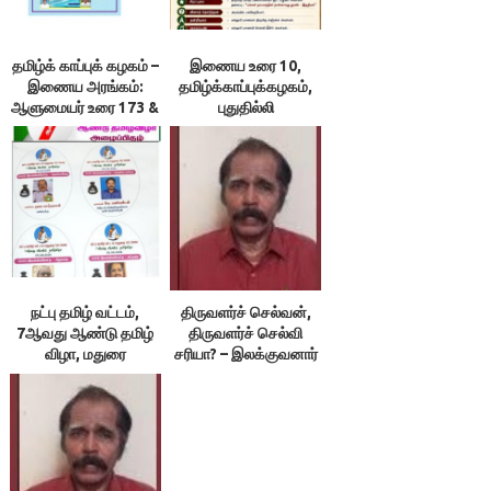
தமிழ்க் காப்புக் கழகம் –
இணைய உரை 10,
இணைய அரங்கம்:
தமிழ்க்காப்புக்கழகம்,
ஆளுமையர் உரை 173 &
புதுதில்லி
174 ; நூலரங்கம்
நட்பு தமிழ் வட்டம்,
திருவளர்ச் செல்வன்,
7ஆவது ஆண்டு தமிழ்
திருவளர்ச் செல்வி
விழா, மதுரை
சரியா? – இலக்குவனார்
திருவள்ளுவன்