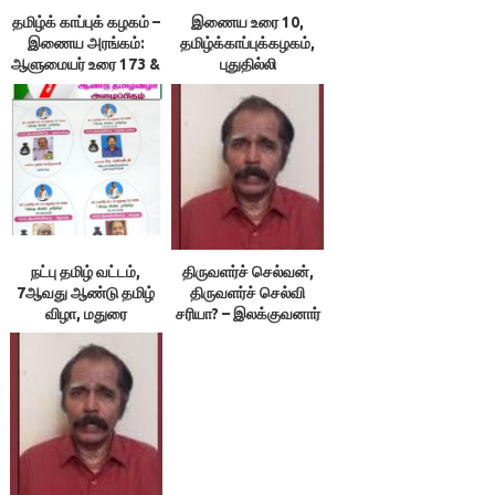
தமிழ்க் காப்புக் கழகம் –
இணைய உரை 10,
இணைய அரங்கம்:
தமிழ்க்காப்புக்கழகம்,
ஆளுமையர் உரை 173 &
புதுதில்லி
174 ; நூலரங்கம்
நட்பு தமிழ் வட்டம்,
திருவளர்ச் செல்வன்,
7ஆவது ஆண்டு தமிழ்
திருவளர்ச் செல்வி
விழா, மதுரை
சரியா? – இலக்குவனார்
திருவள்ளுவன்