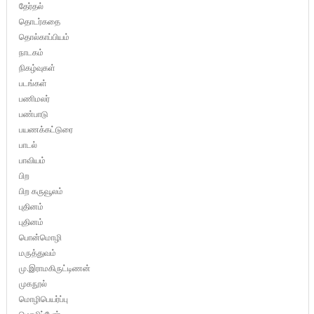
தேர்தல்
தொடர்கதை
தொல்காப்பியம்
நாடகம்
நிகழ்வுகள்
படங்கள்
பணிமலர்
பண்பாடு
பயணக்கட்டுரை
பாடல்
பாவியம்
பிற
பிற கருவூலம்
புதினம்
புதினம்
பொன்மொழி
மருத்துவம்
மு.இராமகிருட்டிணன்
முகநூல்
மொழிபெயர்ப்பு