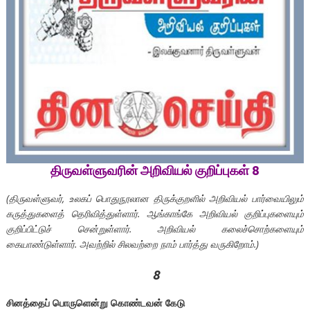
திருவள்ளுவரின்
அறிவியல்
குறிப்புகள் 8
(
திருவள்ளுவர்,
உலகப் பொதுநூலான
திருக்குறளில்
அறிவியல்
பார்வையிலும்
கருத்துகளைத்
தெரிவித்துள்ளார்.
ஆங்காங்கே
அறிவியல்
குறிப்புகளையும்
குறிப்பிட்டுச்
சென்றுள்ளார்.
அறிவியல்
கலைச்சொற்களையும்
கையாண்டுள்ளார்.
அவற்றில்
சிலவற்றை
நாம்
பார்த்து வருகிறோம்.)
8
சினத்தைப் பொருளென்று கொண்டவன் கேடு