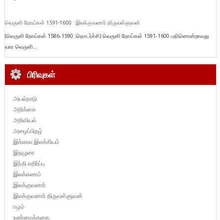
வெருளி நோய்கள் 1591-1600 : இலக்குவனார் திருவள்ளுவன்
(வெருளி நோய்கள் 1586-1590 :தொடர்ச்சி) வெருளி நோய்கள் 1591-1600 பதினொன்றாவது
வார வெருளி...
பிரிவுகள்
அயல்நாடு
அறிக்கை
அறிவியல்
அழைப்பிதழ்
இக்கால இலக்கியம்
இதழுரை
இந்தி எதிர்ப்பு
இலக்கணம்
இலக்குவனார்
இலக்குவனார் திருவள்ளுவன்
ஈழம்
உண்மைக்கதை