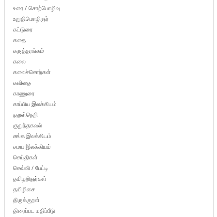
உரை / சொற்பொழிவு
உறுதிமொழிஞர்
கட்டுரை
கதை
கருத்தரங்கம்
கலை
கலைச்சொற்கள்
கவிதை
காணுரை
காப்பிய இலக்கியம்
குறள்நெறி
குறுந்தகவல்
சங்க இலக்கியம்
சமய இலக்கியம்
செய்திகள்
செவ்வி / பேட்டி
தமிழறிஞர்கள்
தமிழிசை
திருக்குறள்
திரைப்பட மதிப்பீடு