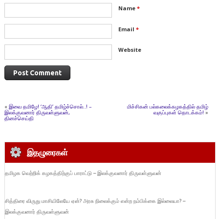
Name
*
Email
*
Website
«
இவை தமிழே! ‘ஆதி’ தமிழ்ச்சொல்..! –
மிச்சிகன் பல்கலைக்கழகத்தில் தமிழ்
இலக்குவனார் திருவள்ளுவன்,
வகுப்புகள் தொடக்கம்!
»
தினச்செய்தி
இதழுரைகள்
தமிழக வெற்றிக் கழகத்திற்குப் பாராட்டு – இலக்குவனார் திருவள்ளுவன்
சித்திரை விருது மாசியிலேயே ஏன்? அரசு நிலைக்கும் என்ற நம்பிக்கை இல்லையா? –
இலக்குவனார் திருவள்ளுவன்