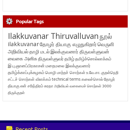
Popular Tags
Ilakkuvanar Thiruvalluvan
நூல்
ilakkuvanar
தோழர் தியாகு எழுதுகிறார்
வெருளி
அறிவியல்
தாழி மடல்
இலக்குவனார் திருவள்ளுவன்
வைகை அனிசு
திருவள்ளுவர்
தமிழ்
தமிழ்ச்சொல்லாக்கம்
இ.பு.ஞானப்பிரகாசன்
மறைமலை இலக்குவனார்
தமிழ்க்காப்புக்கழகம்
மொழி மாற்றச் சொற்கள்
உ.வே.சா.
குறள்நெறி
சட்டச் சொற்கள் விளக்கம்
technical terms
கலைச்சொல்
தோழர்
தியாகு
என் சரித்திரம்
சுரதா
அறிவியல் வகைமைச் சொற்கள் 3000
திருக்குறள்
Recent Posts