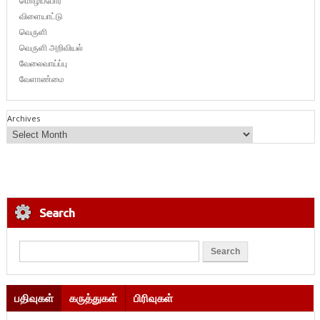
மொழிப்போர்
விளையாட்டு
வெருளி
வெருளி அறிவியல்
வேலைவாய்ப்பு
வேளாண்மை
Archives
Search
பதிவுகள்
கருத்துகள்
பிரிவுகள்