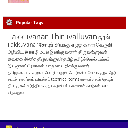
Popular Tags
Ilakkuvanar Thiruvalluvan
நூல்
ilakkuvanar
தோழர் தியாகு எழுதுகிறார்
வெருளி
அறிவியல்
தாழி மடல்
இலக்குவனார் திருவள்ளுவன்
வைகை அனிசு
திருவள்ளுவர்
தமிழ்
தமிழ்ச்சொல்லாக்கம்
இ.பு.ஞானப்பிரகாசன்
மறைமலை இலக்குவனார்
தமிழ்க்காப்புக்கழகம்
மொழி மாற்றச் சொற்கள்
உ.வே.சா.
குறள்நெறி
சட்டச் சொற்கள் விளக்கம்
technical terms
கலைச்சொல்
தோழர்
தியாகு
என் சரித்திரம்
சுரதா
அறிவியல் வகைமைச் சொற்கள் 3000
திருக்குறள்