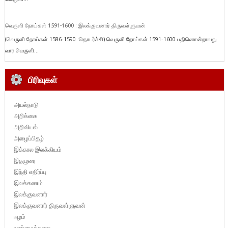
வெருளி நோய்கள் 1591-1600 : இலக்குவனார் திருவள்ளுவன்
(வெருளி நோய்கள் 1586-1590 :தொடர்ச்சி) வெருளி நோய்கள் 1591-1600 பதினொன்றாவது
வார வெருளி...
பிரிவுகள்
அயல்நாடு
அறிக்கை
அறிவியல்
அழைப்பிதழ்
இக்கால இலக்கியம்
இதழுரை
இந்தி எதிர்ப்பு
இலக்கணம்
இலக்குவனார்
இலக்குவனார் திருவள்ளுவன்
ஈழம்
உண்மைக்கதை