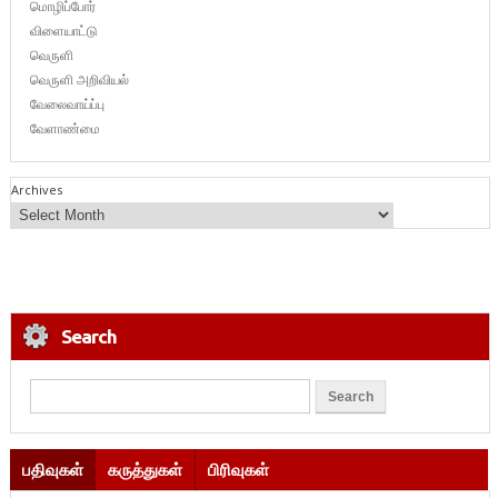
மொழிப்போர்
விளையாட்டு
வெருளி
வெருளி அறிவியல்
வேலைவாய்ப்பு
வேளாண்மை
Archives
Search
பதிவுகள்
கருத்துகள்
பிரிவுகள்