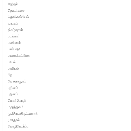
தேர்தல்
தொடர்கதை
தொல்காப்பியம்
நாடகம்
நிகழ்வுகள்
படங்கள்
பணிமலர்
பண்பாடு
பயணக்கட்டுரை
பாடல்
பாவியம்
பிற
பிற கருவூலம்
புதினம்
புதினம்
பொன்மொழி
மருத்துவம்
மு.இராமகிருட்டிணன்
முகநூல்
மொழிபெயர்ப்பு