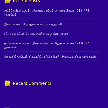
Recent Posts
தமிழ்க் காப்புக் கழகம் – இணைய அரங்கம்: ஆளுமையர் உரை 173 & 174 ;
நூலரங்கம்
இணைய உரை 10, தமிழ்க்காப்புக்கழகம், புதுதில்லி
நட்பு தமிழ் வட்டம், 7ஆவது ஆண்டு தமிழ் விழா, மதுரை
தமிழ்க் காப்புக் கழகம் – இணைய அரங்கம்: ஆளுமையர் உரை 171 & 172 ;
நூலரங்கம்
திருவளர்ச் செல்வன், திருவளர்ச் செல்வி சரியா? – இலக்குவனார் திருவள்ளுவன்
Recent Comments