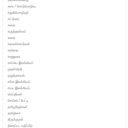
உரை / சொற்பொழிவு
உறுதிமொழிஞர்
கட்டுரை
கதை
கருத்தரங்கம்
கலை
கலைச்சொற்கள்
கவிதை
காணுரை
காப்பிய இலக்கியம்
குறள்நெறி
குறுந்தகவல்
சங்க இலக்கியம்
சமய இலக்கியம்
செய்திகள்
செவ்வி / பேட்டி
தமிழறிஞர்கள்
தமிழிசை
திருக்குறள்
திரைப்பட மதிப்பீடு