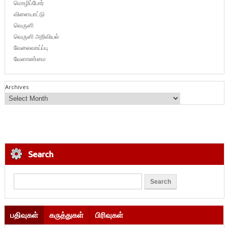
மொழிப்போர்
விளையாட்டு
வெருளி
வெருளி அறிவியல்
வேலைவாய்ப்பு
வேளாண்மை
Archives
Search
பதிவுகள்
கருத்துகள்
பிரிவுகள்