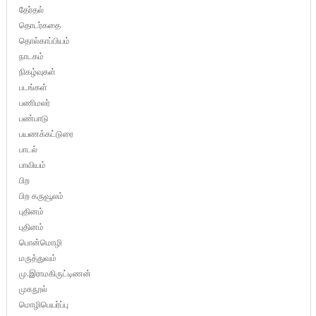
தேர்தல்
தொடர்கதை
தொல்காப்பியம்
நாடகம்
நிகழ்வுகள்
படங்கள்
பணிமலர்
பண்பாடு
பயணக்கட்டுரை
பாடல்
பாவியம்
பிற
பிற கருவூலம்
புதினம்
புதினம்
பொன்மொழி
மருத்துவம்
மு.இராமகிருட்டிணன்
முகநூல்
மொழிபெயர்ப்பு