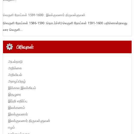
வெருளி நோய்கள் 1591-1600 : இலக்குவனார் திருவள்ளுவன்
(வெருளி நோய்கள் 1586-1590 :தொடர்ச்சி) வெருளி நோய்கள் 1591-1600 பதினொன்றாவது
வார வெருளி...
பிரிவுகள்
அயல்நாடு
அறிக்கை
அறிவியல்
அழைப்பிதழ்
இக்கால இலக்கியம்
இதழுரை
இந்தி எதிர்ப்பு
இலக்கணம்
இலக்குவனார்
இலக்குவனார் திருவள்ளுவன்
ஈழம்
உண்மைக்கதை