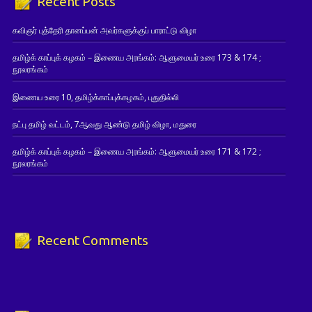
Recent Posts
கவிஞர் புத்தேரி தானப்பன் அவர்களுக்குப் பாராட்டு விழா
தமிழ்க் காப்புக் கழகம் – இணைய அரங்கம்: ஆளுமையர் உரை 173 & 174 ;
நூலரங்கம்
இணைய உரை 10, தமிழ்க்காப்புக்கழகம், புதுதில்லி
நட்பு தமிழ் வட்டம், 7ஆவது ஆண்டு தமிழ் விழா, மதுரை
தமிழ்க் காப்புக் கழகம் – இணைய அரங்கம்: ஆளுமையர் உரை 171 & 172 ;
நூலரங்கம்
Recent Comments