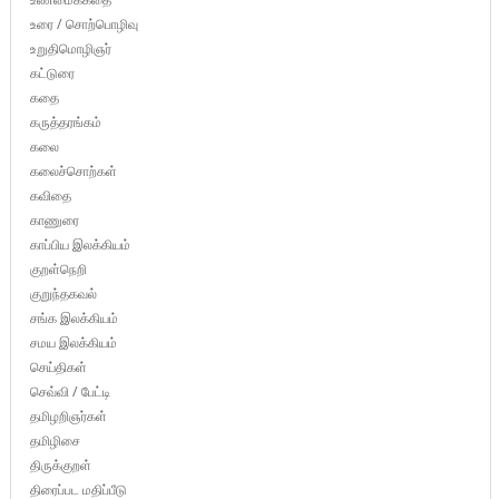
உரை / சொற்பொழிவு
உறுதிமொழிஞர்
கட்டுரை
கதை
கருத்தரங்கம்
கலை
கலைச்சொற்கள்
கவிதை
காணுரை
காப்பிய இலக்கியம்
குறள்நெறி
குறுந்தகவல்
சங்க இலக்கியம்
சமய இலக்கியம்
செய்திகள்
செவ்வி / பேட்டி
தமிழறிஞர்கள்
தமிழிசை
திருக்குறள்
திரைப்பட மதிப்பீடு