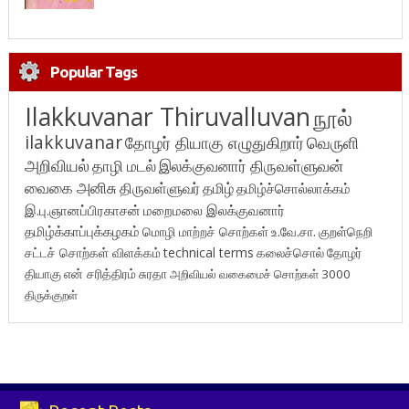
Popular Tags
Ilakkuvanar Thiruvalluvan
நூல்
ilakkuvanar
தோழர் தியாகு எழுதுகிறார்
வெருளி
அறிவியல்
தாழி மடல்
இலக்குவனார் திருவள்ளுவன்
வைகை அனிசு
திருவள்ளுவர்
தமிழ்
தமிழ்ச்சொல்லாக்கம்
இ.பு.ஞானப்பிரகாசன்
மறைமலை இலக்குவனார்
தமிழ்க்காப்புக்கழகம்
மொழி மாற்றச் சொற்கள்
உ.வே.சா.
குறள்நெறி
சட்டச் சொற்கள் விளக்கம்
technical terms
கலைச்சொல்
தோழர்
தியாகு
என் சரித்திரம்
சுரதா
அறிவியல் வகைமைச் சொற்கள் 3000
திருக்குறள்