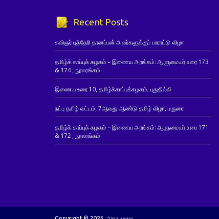
Recent Posts
கவிஞர் புத்தேரி தானப்பன் அவர்களுக்குப் பாராட்டு விழா
தமிழ்க் காப்புக் கழகம் – இணைய அரங்கம்: ஆளுமையர் உரை 173
& 174 ; நூலரங்கம்
இணைய உரை 10, தமிழ்க்காப்புக்கழகம், புதுதில்லி
நட்பு தமிழ் வட்டம், 7ஆவது ஆண்டு தமிழ் விழா, மதுரை
தமிழ்க் காப்புக் கழகம் – இணைய அரங்கம்: ஆளுமையர் உரை 171
& 172 ; நூலரங்கம்
Copyright © 2026. அகர முதல