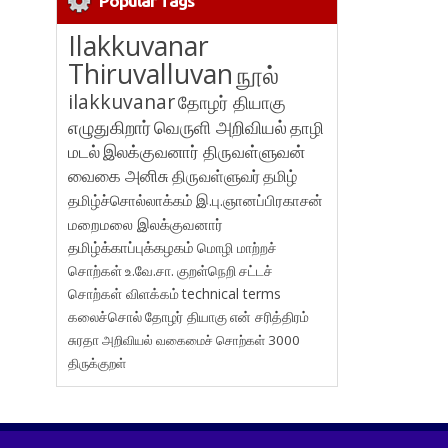
Popular Tags
Ilakkuvanar
Thiruvalluvan
நூல்
ilakkuvanar
தோழர் தியாகு
எழுதுகிறார்
வெருளி அறிவியல்
தாழி
மடல்
இலக்குவனார் திருவள்ளுவன்
வைகை அனிசு
திருவள்ளுவர்
தமிழ்
தமிழ்ச்சொல்லாக்கம்
இ.பு.ஞானப்பிரகாசன்
மறைமலை இலக்குவனார்
தமிழ்க்காப்புக்கழகம்
மொழி மாற்றச்
சொற்கள்
உ.வே.சா.
குறள்நெறி
சட்டச்
சொற்கள் விளக்கம்
technical terms
கலைச்சொல்
தோழர் தியாகு
என் சரித்திரம்
சுரதா
அறிவியல் வகைமைச் சொற்கள் 3000
திருக்குறள்