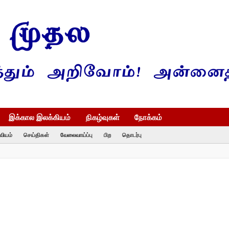
இக்கால இலக்கியம்
நிகழ்வுகள்
நோக்கம்
வியம்
செய்திகள்
வேலைவாய்ப்பு
பிற
தொடர்பு