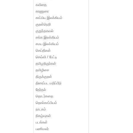
கவிதை
காணுரை
காப்பிய இலக்கியம்
குறள்நெறி
குறுந்தகவல்
சங்க இலக்கியம்
சமய இலக்கியம்
செய்திகள்
செவ்வி / பேட்டி
தமிழறிஞர்கள்
தமிழிசை
திருக்குறள்
திரைப்பட மதிப்பீடு
தேர்தல்
தொடர்கதை
தொல்காப்பியம்
நாடகம்
நிகழ்வுகள்
படங்கள்
பணிமலர்