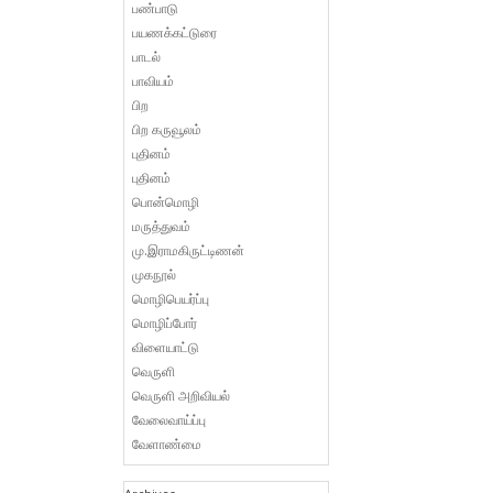
பண்பாடு
பயணக்கட்டுரை
பாடல்
பாவியம்
பிற
பிற கருவூலம்
புதினம்
புதினம்
பொன்மொழி
மருத்துவம்
மு.இராமகிருட்டிணன்
முகநூல்
மொழிபெயர்ப்பு
மொழிப்போர்
விளையாட்டு
வெருளி
வெருளி அறிவியல்
வேலைவாய்ப்பு
வேளாண்மை