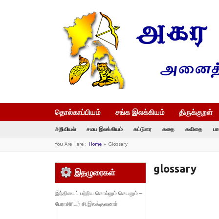
தொல்காப்பியம்
சங்க இலக்கியம்
திருக்குறள்
அறிவியல்
சமய இலக்கியம்
கட்டுரை
கதை
கவிதை
பா
You Are Here :
Home
»
Glossary
glossary
இதழுரைகள்
இந்தியைப் பற்றிய சொல்லும் செயலும் –
பேராசிரியர் சி.இலக்குவனார்