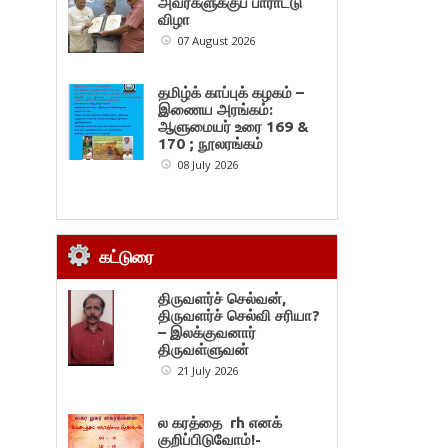
அவர்களுக்குப் பாராட்டு
விழா
07 August 2026
தமிழ்க் காப்புக் கழகம் –
இணைய அரங்கம்:
ஆளுமையர் உரை 169 &
170 ; நூலரங்கம்
08 July 2026
கட்டுரை
திருவளர்ச் செல்வன்,
திருவளர்ச் செல்வி சரியா?
– இலக்குவனார்
திருவள்ளுவன்
21 July 2026
ல கரத்தை rh எனக்
குறிப்பிடுவோம்!-