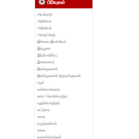
பிரிவுகள்
அயல்நாடு
அறிக்கை
அறிவியல்
அழைப்பிதழ்
இக்கால இலக்கியம்
இதழுரை
இந்தி எதிர்ப்பு
இலக்கணம்
இலக்குவனார்
இலக்குவனார் திருவள்ளுவன்
ஈழம்
உண்மைக்கதை
உரை / சொற்பொழிவு
உறுதிமொழிஞர்
கட்டுரை
கதை
கருத்தரங்கம்
கலை
கலைச்சொற்கள்