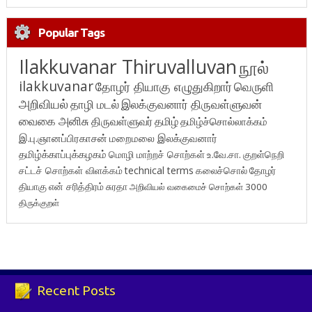
Popular Tags
Ilakkuvanar Thiruvalluvan
நூல்
ilakkuvanar
தோழர் தியாகு எழுதுகிறார்
வெருளி
அறிவியல்
தாழி மடல்
இலக்குவனார் திருவள்ளுவன்
வைகை அனிசு
திருவள்ளுவர்
தமிழ்
தமிழ்ச்சொல்லாக்கம்
இ.பு.ஞானப்பிரகாசன்
மறைமலை இலக்குவனார்
தமிழ்க்காப்புக்கழகம்
மொழி மாற்றச் சொற்கள்
உ.வே.சா.
குறள்நெறி
சட்டச் சொற்கள் விளக்கம்
technical terms
கலைச்சொல்
தோழர்
தியாகு
என் சரித்திரம்
சுரதா
அறிவியல் வகைமைச் சொற்கள் 3000
திருக்குறள்
Recent Posts