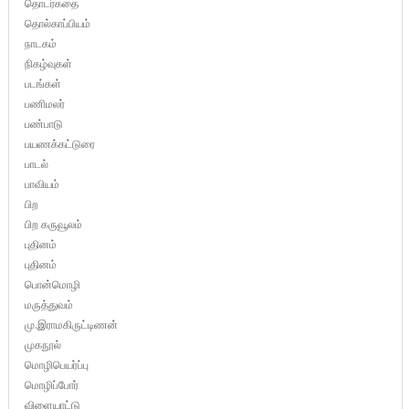
தொடர்கதை
தொல்காப்பியம்
நாடகம்
நிகழ்வுகள்
படங்கள்
பணிமலர்
பண்பாடு
பயணக்கட்டுரை
பாடல்
பாவியம்
பிற
பிற கருவூலம்
புதினம்
புதினம்
பொன்மொழி
மருத்துவம்
மு.இராமகிருட்டிணன்
முகநூல்
மொழிபெயர்ப்பு
மொழிப்போர்
விளையாட்டு