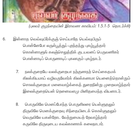
(புலவர் குழந்தையின் இராவண காவியம்: 1.5.1-5 தொடர்ச்சி)
6. இன்னாத வெவ்வுயிர்க்குஞ் செய்யாதே யெவ்வுயிரும்
பொன்னேபோ லருள்பூத்துப் புறந்தந்து புகழ்பூத்தார்
கொன்னாளுங் கலஞ்செலுத்திக் குடயவனப் பெருவணிகர்
பொன்னாடிப் பொருணாடிப் புகலாகும் புகழ்நாடர்.
7. நலக்குறையே வலக்குறையா நற்குணநற் செய்கைதமக்
கிலக்கியமாய் வழிவருவோர்க் கிலக்கணமா யெனைத்தொன்றும்
சொலக்குறையா மனைவாழ்க்கைத் துறைநின்று முறைவாழ்ந்தார்
இலைக்குறையென் றெனைவளமு மினிதமைந்த வியனாடர்.
8. பொருவிலே மெனப்போந்த பொருளிலரை யெள்ளுதலும்
திருவிலே மெனக்குறைவு சிந்தையிடைக் கொள்ளுதலும்
வெருவிலே யகன்றோட வேற்றுமையற் றேவாழ்ந்தார்
கருவிலே திருவுடைய கவல்காணாக் கலைநாடார்.