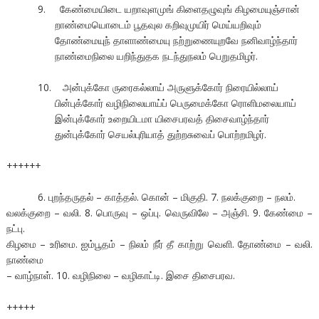
9. கேண்மையிடை யறாவுளமுங் கிளைதழுவுங் கிழமையுஞ்சான்
றாண்மையொடைம் பூதவுல கறிவுமுயிர் மெய்யறிவும்
தோண்மையுந் தாளாண்மையு நற்றுணையுறவே நனிவாழ்ந்தார்
நாண்மைநிலை யறிந்துதக நடந்துநலம் பெறுதமிழர்.
10. அன்புக்கோ ருரைகல்லாய் அருளுக்கோர் நிரையில்லாய்
பின்புக்கோர் வழிநிலையாய்ப் பெருமைக்கோ ரொளிமலையாய்
இன்புக்கோர் உறையிடமா யிசைபரவத் திசைவாழ்ந்தார்
துன்புக்கோர் செயல்புரியாத் துற்றசுவைப் பொற்றமிழர்.
++++++
6. புறந்தருதல் – காத்தல். கொன் – மிகுதி. 7. நலக்குறை – நலம்.
வலக்குறை – வலி. 8. பொருவு – ஒப்பு. வெருவிலே – அஞ்சி. 9. கேண்மை –
நட்பு.
கிழமை – உரிமை. ஐம்பூதம் – நிலம் நீர் தீ காற்று வெளி. தோண்மை – வலி.
நாண்மை
– வாழ்நாள். 10. வழிநிலை – வழிகாட்டி. இசை திசைபரவ.
+++++