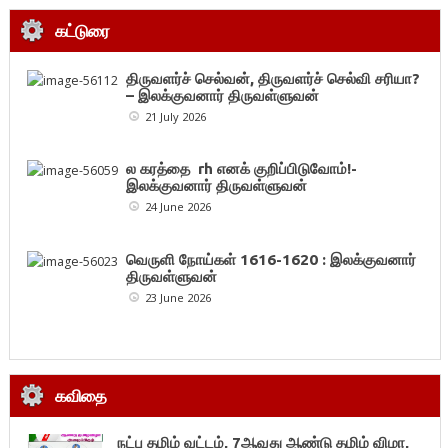
கட்டுரை
திருவளர்ச் செல்வன், திருவளர்ச் செல்வி சரியா?
– இலக்குவனார் திருவள்ளுவன்
21 July 2026
ல கரத்தை rh எனக் குறிப்பிடுவோம்!-
இலக்குவனார் திருவள்ளுவன்
24 June 2026
வெருளி நோய்கள் 1616-1620 : இலக்குவனார்
திருவள்ளுவன்
23 June 2026
கவிதை
நட்பு தமிழ் வட்டம், 7ஆவது ஆண்டு தமிழ் விழா,