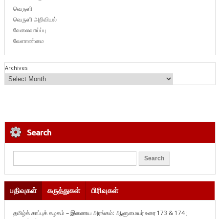
வெருளி
வெருளி அறிவியல்
வேலைவாய்ப்பு
வேளாண்மை
Archives
Search
பதிவுகள்
கருத்துகள்
பிரிவுகள்
தமிழ்க் காப்புக் கழகம் – இணைய அரங்கம்: ஆளுமையர் உரை 173 & 174 ;