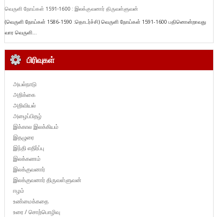
வெருளி நோய்கள் 1591-1600 : இலக்குவனார் திருவள்ளுவன்
(வெருளி நோய்கள் 1586-1590 :தொடர்ச்சி) வெருளி நோய்கள் 1591-1600 பதினொன்றாவது
வார வெருளி...
பிரிவுகள்
அயல்நாடு
அறிக்கை
அறிவியல்
அழைப்பிதழ்
இக்கால இலக்கியம்
இதழுரை
இந்தி எதிர்ப்பு
இலக்கணம்
இலக்குவனார்
இலக்குவனார் திருவள்ளுவன்
ஈழம்
உண்மைக்கதை
உரை / சொற்பொழிவு