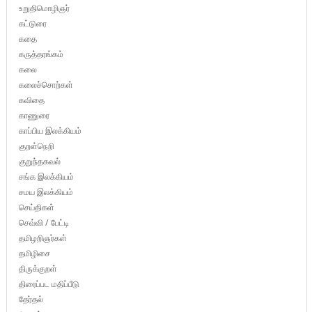
உறுதிமொழிஞர்
கட்டுரை
கதை
கருத்தரங்கம்
கலை
கலைச்சொற்கள்
கவிதை
காணுரை
காப்பிய இலக்கியம்
குறள்நெறி
குறுந்தகவல்
சங்க இலக்கியம்
சமய இலக்கியம்
செய்திகள்
செவ்வி / பேட்டி
தமிழறிஞர்கள்
தமிழிசை
திருக்குறள்
திரைப்பட மதிப்பீடு
தேர்தல்