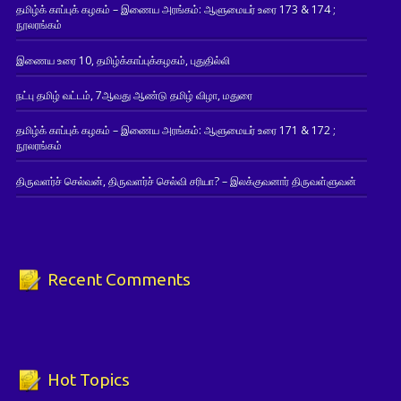
தமிழ்க் காப்புக் கழகம் – இணைய அரங்கம்: ஆளுமையர் உரை 173 & 174 ;
நூலரங்கம்
இணைய உரை 10, தமிழ்க்காப்புக்கழகம், புதுதில்லி
நட்பு தமிழ் வட்டம், 7ஆவது ஆண்டு தமிழ் விழா, மதுரை
தமிழ்க் காப்புக் கழகம் – இணைய அரங்கம்: ஆளுமையர் உரை 171 & 172 ;
நூலரங்கம்
திருவளர்ச் செல்வன், திருவளர்ச் செல்வி சரியா? – இலக்குவனார் திருவள்ளுவன்
Recent Comments
Hot Topics