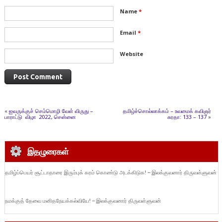
Name
*
Email
*
Website
«
ஐவருக்குச் செம்மொழி வேள் விருது –
தமிழ்ச்சொல்லாக்கம் – உவமைக் கவிஞர்
பாராட்டு விழா 2022, சென்னை
சுரதா: 133 – 137
»
இதழுரைகள்
தமிழ்ப்பெயர் சூட்டாதாரை இரும்புக் கரம் கொண்டு அடக்கிடுக! – இலக்குவனார் திருவள்ளுவன்
நமக்குத் தேவை மனிதநேயக்கல்வியே! – இலக்குவனார் திருவள்ளுவன்