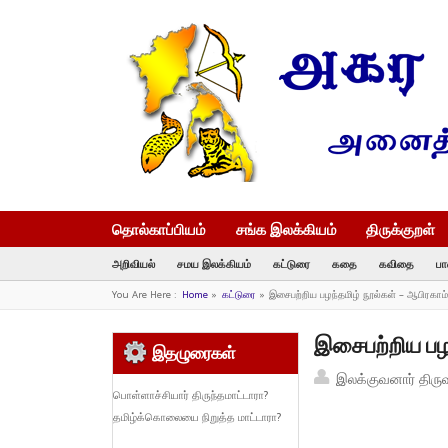
தொல்காப்பியம்
சங்க இலக்கியம்
திருக்குறள்
அறிவியல்
சமய இலக்கியம்
கட்டுரை
கதை
கவிதை
பா
You Are Here :
Home
»
கட்டுரை
»
இசைபற்றிய பழந்தமிழ் நூல்கள் – ஆபிரகாம்
இசைபற்றிய பழந
இதழுரைகள்
இலக்குவனார் திரு
பொள்ளாச்சியார் திருந்தமாட்டாரா?
தமிழ்க்கொலையை நிறுத்த மாட்டாரா?