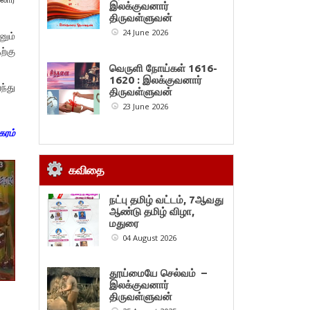
இலக்குவனார்
திருவள்ளுவன்
24 June 2026
னும்
ற்கு
வெருளி நோய்கள் 1616-
1620 : இலக்குவனார்
்து
திருவள்ளுவன்
23 June 2026
கரம்
கவிதை
நட்பு தமிழ் வட்டம், 7ஆவது
ஆண்டு தமிழ் விழா,
மதுரை
04 August 2026
தூய்மையே செல்வம் –
இலக்குவனார்
திருவள்ளுவன்