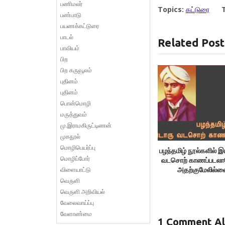
பணிமலர்
Topics:
கட்டுரை
பண்பாடு
பயணக்கட்டுரை
பாடல்
Related Post
பாவியம்
பிற
பிற கருவூலம்
புதினம்
புதினம்
பொன்மொழி
மருத்துவம்
மு.இராமகிருட்டிணன்
முகநூல்
மொழிபெயர்ப்பு
பழந்தமிழ் நூல்களில்
மொழிப்போர்
வடசொற் காணப்படலாம
விளையாட்டு
அதற்குமேலில்லை
பரிதிமாற்கலைஞ
வெருளி
வெருளி அறிவியல்
வேலைவாய்ப்பு
வேளாண்மை
1 Comment Al