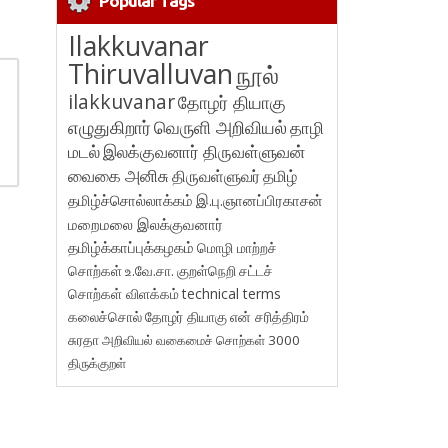
Popular Tags
Ilakkuvanar
Thiruvalluvan
நூல்
ilakkuvanar
தோழர் தியாகு
எழுதுகிறார்
வெருளி அறிவியல்
தாழி
மடல்
இலக்குவனார் திருவள்ளுவன்
வைகை அனிசு
திருவள்ளுவர்
தமிழ்
தமிழ்ச்சொல்லாக்கம்
இ.பு.ஞானப்பிரகாசன்
மறைமலை இலக்குவனார்
தமிழ்க்காப்புக்கழகம்
மொழி மாற்றச்
சொற்கள்
உ.வே.சா.
குறள்நெறி
சட்டச்
சொற்கள் விளக்கம்
technical terms
கலைச்சொல்
தோழர் தியாகு
என் சரித்திரம்
சுரதா
அறிவியல் வகைமைச் சொற்கள் 3000
திருக்குறள்