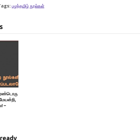
Tags:
பழந்தமிழ் நூல்கள்
s
 இரண்டொரு
ேயன்றி,
! –
ர்
ready