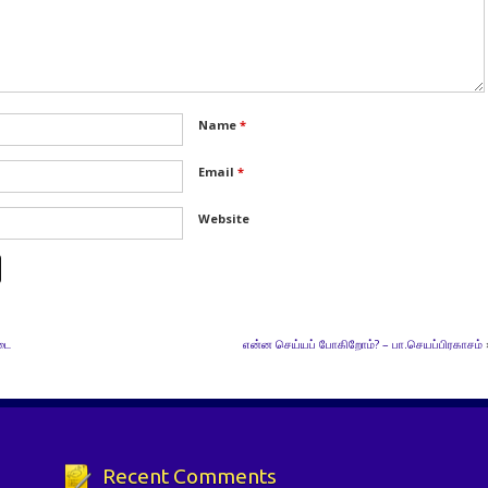
Name
*
Email
*
Website
டை
என்ன செய்யப் போகிறோம்? – பா.செயப்பிரகாசம்
Recent Comments