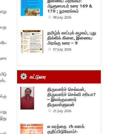
இணைய அரங்கம்:
ஆளுமையர் உரை 169 &
ாறு
170 ; நூலரங்கம்
08 July 2026
வேறு
தமிழ்க் காப்புக் கழகம், புது
தில்லிக் கிளை, இணைய
லேயே
அரங்கு உரை – 9
07 July 2026
வுரை
மிழ்
கட்டுரை
ண்ட
திருவளர்ச் செல்வன்,
திருவளர்ச் செல்வி சரியா?
க்கு
– இலக்குவனார்
திருவள்ளுவன்
தமது
21 July 2026
 இது
ல கரத்தை rh எனக்
குறிப்பிடுவோம்!-
லார்