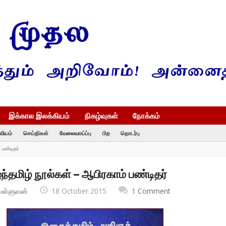
இக்கால இலக்கியம்
நிகழ்வுகள்
நோக்கம்
வியம்
செய்திகள்
வேலைவாய்ப்பு
பிற
தொடர்பு
 பண்டிதர்
்தமிழ் நூல்கள் – ஆபிரகாம் பண்டிதர்
வள்ளுவன்
18 October 2015
1 Comment