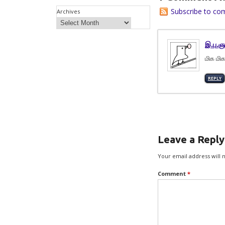
Subscribe to co
Archives
இ.பு.ஞ
மிக மி
REPLY
Leave a Reply
Your email address will 
Comment
*