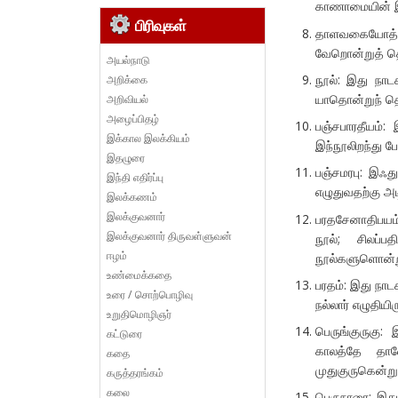
காணாமையின் இறந
பிரிவுகள்
தாளவகையோத்த
வேறொன்றுத் த
அயல்நாடு
நூல்: இது நாட
அறிக்கை
யாதொன்றுந் தெ
அறிவியல்
அழைப்பிதழ்
பஞ்சபாரதீயம்
இக்கால இலக்கியம்
இந்நூலிறந்து போ
இதழுரை
பஞ்சமரபு: இஃத
இந்தி எதிர்ப்பு
எழுதுவதற்கு அ
இலக்கணம்
இலக்குவனார்
பரதசேனாதிபயம்
இலக்குவனார் திருவள்ளுவன்
நூல்; சிலப்
ஈழம்
நூல்களுளொன்ற
உண்மைக்கதை
பரதம்: இது நா
உரை / சொற்பொழிவு
நல்லார் எழுதியிர
உறுதிமொழிஞர்
பெருங்குருகு:
கட்டுரை
காலத்தே தானே
கதை
முதுகுருகென்றும
கருத்தரங்கம்
கலை
பெருநாரை: இது