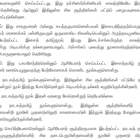
ராலருளிச் செய்யப்பட்டது. இது நச்சினார்க்கினியார் காலத்திலேயே இற
 தெரிகிறது ஆயினும் இதிலுள்ள சில சூத்திரங்கள் மட்டும் பழையவுரைக
ப்படுகின்றன.
்: இது சாரகுமாரன் அல்லது சயந்தகுமாரனென்பவன் இசையறிந்ததற்பொருட
ர் மாணாக்கர் பன்னிருவருள் ஒருவராகிய சிகண்டியென்னும் அருந்தவமுனிவ
யற்றப்பட்ட இசைத் தமிழ்நூல்; இஃது இடைச்சங்கமிருந்த காலத்த
ன்று அடியார்க்கு நல்லாருரையாலும், அச்சங்கப் புலவத்து நூலாகவிருந்ததெ
ொருளுரையாலும் தெரிகிறது.
ம்: இது யாமளேந்திரரென்னும் ஆசிரியராற் செய்யப்பட்ட இசைத்தமிழ் ந
ல்லார் உரையெழுதுவதற்கு மேற்கோளாகக் கொண்ட நூல்களுளொன்று.
 நாடகத்தமிழ் நூல்களுளொன்று. இதிலுள்ள சில சூத்திரங்கள் மட்டுமே
றும் நூல் இறந்து போயிற்றென்றும் அடியார்க்கு நல்லார் எழுதியிருக்கின்றனர்.
ு நாடகத்தமிழ் நூல். இதன் வரலாறு வேறொன்றுந் தெரியவில்லை.
ு நாடகத்தமிழ் நூல்களுளொன்று, இதிலுள்ள சூத்திரங்களிற் 
னவன்றி நூலின் முதனடுவிறுதி காணாமையின் இந்நூல் இறந்தது போலுமெ
லாரெழுதியிருக்கின்றனர்.
து செயிற்றியனாரென்னும் ஆசிரியராற் சூத்திரரூபமாக இயற்றப்பட்ட நாடகத் த
முழுசூத்திரங்களிற் சில நடைபெறுமின்றனவன்றி நூலின் முதனடு விற