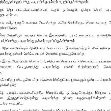
்ததுபோலுமென்று அடியார்க்கு நல்லார் எழுதியிருக்கின்றனர்.
ு: இது தாளவிலக்கணத்தைக் கூறும் நூல்களுள் ஒன்று. இதன் வரல
ெரியவில்லை.
கத் தமிழ் நூலுளொன்றன் பெயரென்று மட்டுந் தெரிகிறது. இதன் வரலாறு 
ரியவில்லை.
: இது தேவவிருடி நாரதன் செய்த இசைத்தமிழ் நூல்; தம்முடைய காலத்தி
யிற்றென்று அடியார்க்கு நல்லார் எழுதியிருக்கின்றனர்.
ு அறிவனாரென்னும் ஆசிரியராற் செய்யப்பட்ட இசைத்தமிழ்நூல். சிலப்பதிகார
டியார்க்கு நல்லார் மேற்கோளாகக் கொண்ட நூல்களுளொன்று.
: இஃது ஆதிவாயிலாரென்னும் ஆசிரியரால் வெண்பாவாற் செய்யப்பட்ட நாடகத்த
பதிகாரவுரை யெழுதுவதற்கு அடியார்க்கு நல்லார் மேற்கோளாகக் கொ
ு.
டகத் தமிழ் நூல்களுளொன்று. இதனை இறந்துபோல நூல்களுள் ஒன்றாக அடியார்
ுக்கின்றனர்.
 இது தலைச்சங்கப்புலவரியற்றிய இசைத்தமிழ் நூல்களுளொன்று. இந்நூல் 
 இறந்துபோயிற்றென்று அடியார்க்கு நல்லார் எழுதியிருக்கின்றனர்.
் சொல்லப்படும்.
 தலைச்சங்கப் புலவரியற்றிய இசைத்தமிழ் நூல்களுளொன்று; அடியார்க்கு நல்