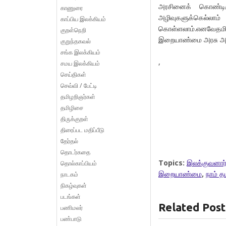
அரசினைக் கொண்டிரு
காணுரை
அழிவுகளுக்கெல்லா
காப்பிய இலக்கியம்
கொள்ளலாம்.எனவேதம
குறள்நெறி
இறையாண்மை அரசு அம
குறுந்தகவல்
சங்க இலக்கியம்
,
சமய இலக்கியம்
செய்திகள்
செவ்வி / பேட்டி
தமிழறிஞர்கள்
தமிழிசை
திருக்குறள்
திரைப்பட மதிப்பீடு
தேர்தல்
தொடர்கதை
Topics:
இலக்குவனார்
தொல்காப்பியம்
இறையாண்மை
,
நாம் தம
நாடகம்
நிகழ்வுகள்
படங்கள்
Related Post
பணிமலர்
பண்பாடு