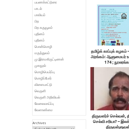
பயணக்கட்டுரை
பாடல்
பாவியம்
பிற
பிற கருவூலம்
புதினம்
புதினம்
பொன்மொழி
தமிழ்க் காப்புக் கழக
மருத்துவம்
அரங்கம்: ஆளுமையர் 
மு.இராமகிருட்டிணன்
174 ; நூலரங்க
முகநூல்
மொழிபெயர்ப்பு
மொழிப்போர்
விளையாட்டு
வெருளி
வெருளி அறிவியல்
வேலைவாய்ப்பு
வேளாண்மை
திருவளர்ச் செல்வன், த
செல்வி சரியா? – இலக
Archives
திருவள்ளுவன