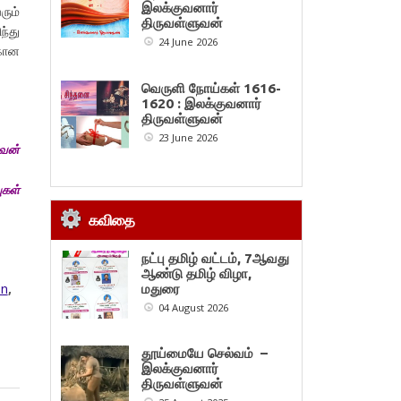
இலக்குவனார்
ும்
திருவள்ளுவன்
்து
24 June 2026
கான
வெருளி நோய்கள் 1616-
1620 : இலக்குவனார்
திருவள்ளுவன்
23 June 2026
ுவன்
ுகள்
கவிதை
நட்பு தமிழ் வட்டம், 7ஆவது
ஆண்டு தமிழ் விழா,
an
,
மதுரை
04 August 2026
தூய்மையே செல்வம் –
இலக்குவனார்
திருவள்ளுவன்