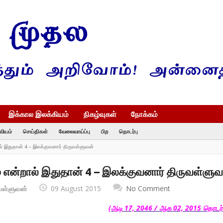
இக்கால இலக்கியம்
நிகழ்வுகள்
நோக்கம்
வியம்
செய்திகள்
வேலைவாய்ப்பு
பிற
தொடர்பு
 இதுதான் 4 – இலக்குவனார் திருவள்ளுவன்
்றால் இதுதான் 4 – இலக்குவனார் திருவள்ளுவ
வள்ளுவன்
09 August 2015
No Comment
(
ஆடி
17, 2046 /
ஆக
02, 2015
தொடர்ச