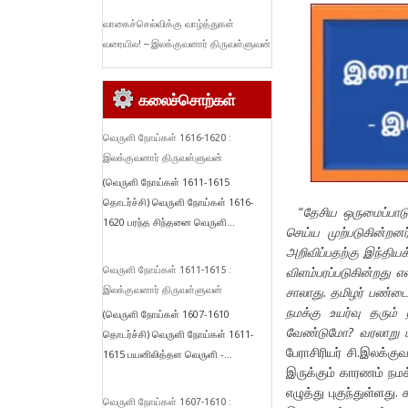
வாகைச்செல்விக்கு வாழ்த்துகள்
வரையில! – இலக்குவனார் திருவள்ளுவன்
கலைச்சொற்கள்
வெருளி நோய்கள் 1616-1620 :
இலக்குவனார் திருவள்ளுவன்
(வெருளி நோய்கள் 1611-1615
தொடர்ச்சி) வெருளி நோய்கள் 1616-
“
தேசிய ஒருமைப்பாட
1620 பரந்த சிந்தனை வெருளி...
செய்ய முற்படுகின்றனர
அறிவிப்பதற்கு இந்தியக
விளம்பரப்படுகின்றது 
வெருளி நோய்கள் 1611-1615 :
சாலாது. தமிழர் பண்ட
இலக்குவனார் திருவள்ளுவன்
நமக்கு உயர்வு தரும
(வெருளி நோய்கள் 1607-1610
வேண்டுமோ? வரலாறு மற
தொடர்ச்சி) வெருளி நோய்கள் 1611-
பேராசிரியர் சி.இலக்க
1615 பயனிலித்தள வெருளி -...
இருக்கும் காரணம் ந
எழுத்து புகுந்துள்ளது
வெருளி நோய்கள் 1607-1610 :