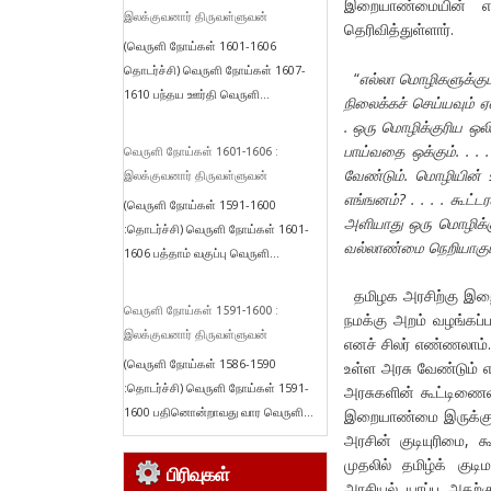
இறையாண்மையின் எழுத்
இலக்குவனார் திருவள்ளுவன்
தெரிவித்துள்ளார்.
(வெருளி நோய்கள் 1601-1606
தொடர்ச்சி) வெருளி நோய்கள் 1607-
“
எல்லா மொழிகளுக்கும
1610 பந்தய ஊர்தி வெருளி...
நிலைக்கச் செய்யவும்
. ஒரு மொழிக்குரிய ஒல
பாய்வதை ஒக்கும். . .
வெருளி நோய்கள் 1601-1606 :
வேண்டும். மொழியின் உ
இலக்குவனார் திருவள்ளுவன்
எங்ஙனம்? . . . . கூட
(வெருளி நோய்கள் 1591-1600
அளியாது ஒரு மொழிக்க
:தொடர்ச்சி) வெருளி நோய்கள் 1601-
வல்லாண்மை நெறியாகும
1606 பத்தாம் வகுப்பு வெருளி...
தமிழக அரசிற்கு இற
வெருளி நோய்கள் 1591-1600 :
நமக்கு அறம் வழங்கப
இலக்குவனார் திருவள்ளுவன்
எனச் சிலர் எண்ணலாம்
(வெருளி நோய்கள் 1586-1590
உள்ள அரசு வேண்டும் எ
:தொடர்ச்சி) வெருளி நோய்கள் 1591-
அரசுகளின் கூட்டிணைவ
1600 பதினொன்றாவது வார வெருளி...
இறையாண்மை இருக்கும
அரசின் குடியுரிமை, 
முதலில் தமிழ்க் குட
பிரிவுகள்
அரசியல் யாப்பு அதற