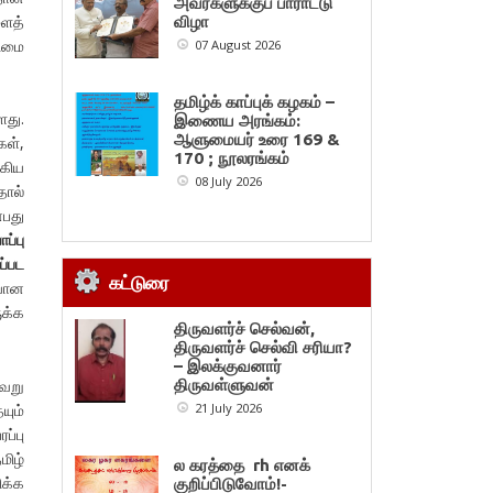
அவர்களுக்குப் பாராட்டு
ைத்
விழா
ரிமை
07 August 2026
தமிழ்க் காப்புக் கழகம் –
ளது.
இணைய அரங்கம்:
ஆளுமையர் உரை 169 &
கள்,
170 ; நூலரங்கம்
ாகிய
08 July 2026
தால்
்பது
ப்பு
ப்பட
கட்டுரை
ேயான
ுக்க
திருவளர்ச் செல்வன்,
திருவளர்ச் செல்வி சரியா?
– இலக்குவனார்
ேறு
திருவள்ளுவன்
யும்
21 July 2026
ப்பு
மிழ்
ல கரத்தை rh எனக்
ிக்க
குறிப்பிடுவோம்!-