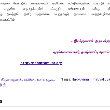
த்தல் வேண்டும் என்பதையும் தற்போது தமிழினத்திற்கு ஏற்பட்டு வர
ம் அதுவே அருமருந்தாய்த் திகழும் என்பதையும் நன்கு புரிந
ிழ் நிலத்தில் தமிழ் முதன்மை பெறதமிழர் தலைமை பெறதமிழர்க்
ையட்டும்!
– இலக்குவனார்
திருவள்ள
ஒருங்கிணைப்பாளர்
,
தமிழ்க்காப்பு அமைப்ப
http://naamtamilar.org
 திருவள்ளுவன்
,
கட்டுரை
,
பிற கருவூலம்
Tags:
Ilakkuvanar Thiruvalluv
ிழர்
s