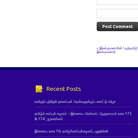
«
இலக்குவனாரின் ‘பழந்தமிழ
இலக்குவனார்
Recent Posts
கவிஞர் புத்தேரி தானப்பன் அவர்களுக்குப் பாராட்டு விழா
தமிழ்க் காப்புக் கழகம் – இணைய அரங்கம்: ஆளுமையர் உரை 173
& 174 ; நூலரங்கம்
இணைய உரை 10, தமிழ்க்காப்புக்கழகம், புதுதில்லி