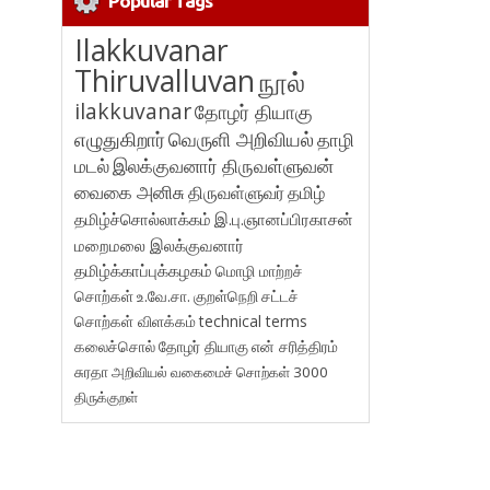
Popular Tags
Ilakkuvanar
Thiruvalluvan
நூல்
ilakkuvanar
தோழர் தியாகு
எழுதுகிறார்
வெருளி அறிவியல்
தாழி
மடல்
இலக்குவனார் திருவள்ளுவன்
வைகை அனிசு
திருவள்ளுவர்
தமிழ்
தமிழ்ச்சொல்லாக்கம்
இ.பு.ஞானப்பிரகாசன்
மறைமலை இலக்குவனார்
தமிழ்க்காப்புக்கழகம்
மொழி மாற்றச்
சொற்கள்
உ.வே.சா.
குறள்நெறி
சட்டச்
சொற்கள் விளக்கம்
technical terms
கலைச்சொல்
தோழர் தியாகு
என் சரித்திரம்
சுரதா
அறிவியல் வகைமைச் சொற்கள் 3000
திருக்குறள்