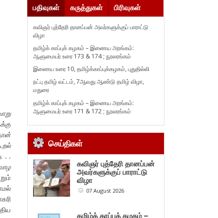
பதிவுகள்
கருத்துகள்
பிரிவுகள்
கவிஞர் புத்தேரி தானப்பன் அவர்களுக்குப் பாராட்டு
விழா
தமிழ்க் காப்புக் கழகம் – இணைய அரங்கம்:
ஆளுமையர் உரை 173 & 174 ; நூலரங்கம்
இணைய உரை 10, தமிழ்க்காப்புக்கழகம், புதுதில்லி
நட்பு தமிழ் வட்டம், 7ஆவது ஆண்டு தமிழ் விழா,
மதுரை
தமிழ்க் காப்புக் கழகம் – இணைய அரங்கம்:
ஆளுமையர் உரை 171 & 172 ; நூலரங்கம்
வாறு
க்கு
தான்
செய்திகள்
ூறல்
 . .
கவிஞர் புத்தேரி தானப்பன்
 வாழ
அவர்களுக்குப் பாராட்டு
றும்
விழா
ாமல்
07 August 2026
ாகரி
்திய
தமிழ்க் காப்புக் கழகம் –