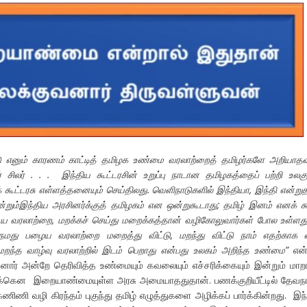
ு எனும் காரணம் காட்டித் தமிழக உண்மை வரலாற்றைத் தமிழர்களே அறியாத
் சிலர் . . . இந்திய கூட்டரசின் உறுப்பு நாடான தமிழகத்தைப் பற்றி உலகு
் கூட்டரசு எள்ளத்தனையும் செய்திலது. வெளிநாடுகளில் இந்தியா, இந்தி என்று
என்றும்இந்திய அரசினர்க்குத் தமிழகம் என ஒன்றுகூடாது; தமிழ் இனம் எனக் க
ைய வரலாற்றை, மறக்கச் செய்து மறைக்கத்தான் வழிகோலுவார்கள் போல உள்ளது.
் நமது பழைய வரலாற்றை மறைத்து விட்டு, மறந்து விட்டு நாம் எதற்காக
ந்த வாழ்வு வரலாற்றில் இடம் பெறாது என்பது உலகம் அறிந்த உண்மை”
என்
ுவனார் அன்றே தெரிவித்த உண்மையும் கவலையும் எச்சரிக்கையும் இன்றும் மாற
மக்கென இறையாண்மையுள்ள அரசு அமையாததுதான். பணக்குறியீட்டில் தேவந
. கணிணி வழி கிரந்தம் புகுந்து தமிழ் எழுத்துகளை அழிக்கப் பார்க்கின்றது. இந