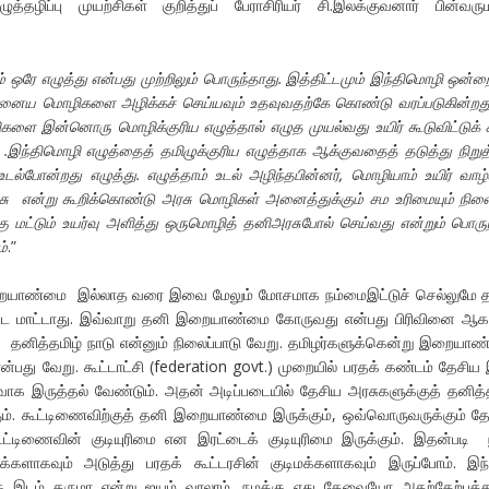
தழிப்பு முயற்சிகள் குறித்துப் பேராசிரியர் சி.இலக்குவனார் பின்வரு
் ஒரே எழுத்து என்பது முற்றிலும் பொருந்தாது. இத்திட்டமும் இந்திமொழி ஒன்
 ஏனைய மொழிகளை அழிக்கச் செய்யவும் உதவுவதற்கே கொண்டு வரப்படுகின்றது.
ிகளை இன்னொரு மொழிக்குரிய எழுத்தால் எழுத முயல்வது உயிர் கூடுவிட்டுக் 
 . .இந்திமொழி எழுத்தைத் தமிழுக்குரிய எழுத்தாக ஆக்குவதைத் தடுத்து நிறுத
டல்போன்றது எழுத்து. எழுத்தாம் உடல் அழிந்தபின்னர், மொழியாம் உயிர் வாழ
்டரசு என்று கூறிக்கொண்டு அரசு மொழிகள் அனைத்துக்கும் சம உரிமையும் நிலை
ு மட்டும் உயர்வு அளித்து ஒருமொழித் தனிஅரசுபோல் செய்வது என்றும் பொரு
்
.”
ையாண்மை இல்லாத வரை இவை மேலும் மோசமாக நம்மைஇட்டுச் செல்லுமே த
்பட மாட்டாது. இவ்வாறு தனி இறையாண்மை கோருவது என்பது பிரிவினை ஆ
. தனித்தமிழ் நாடு என்னும் நிலைப்பாடு வேறு. தமிழர்களுக்கென்று இறையா
ன்பது வேறு. கூட்டாட்சி (federation govt.) முறையில் பரதக் கண்டம் தேசி
ாக இருத்தல் வேண்டும். அதன் அடிப்படையில் தேசிய அரசுகளுக்குத் தனித
். கூட்டிணைவிற்குத் தனி இறையாண்மை இருக்கும், ஒவ்வொருவருக்கும் த
கூட்டிணைவின் குடியுரிமை என இரட்டைக் குடியுரிமை இருக்கும். இதன்படி 
ிமக்களாகவும் அடுத்து பரதக் கூட்டரசின் குடிமக்களாகவும் இருப்போம். இந
்கு இடம் தருமா என்று ஐயம் வரலாம். நமக்கு எது தேவையோ அதற்கேற்பத்