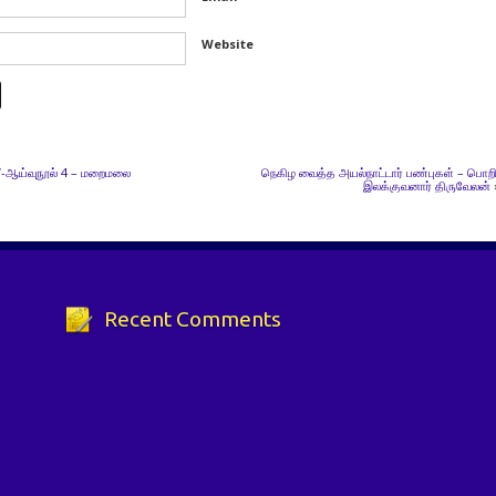
Website
்”-ஆய்வுநூல் 4 – மறைமலை
நெகிழ வைத்த அயல்நாட்டார் பண்புகள் – பொறி
இலக்குவனார் திருவேலன்
Recent Comments