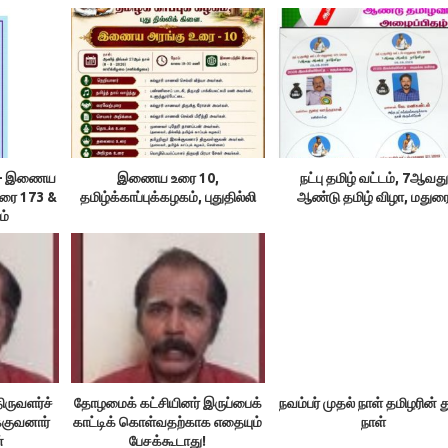
ம் – இணைய
இணைய உரை 10,
நட்பு தமிழ் வட்டம், 7ஆவது
உரை 173 &
தமிழ்க்காப்புக்கழகம், புதுதில்லி
ஆண்டு தமிழ் விழா, மதுர
ம்
ிருவளர்ச்
தோழமைக் கட்சியினர் இருப்பைக்
நவம்பர் முதல் நாள் தமிழரின் 
்குவனார்
காட்டிக் கொள்வதற்காக எதையும்
நாள்
்
பேசக்கூடாது!