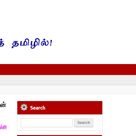
ன்
Search
்சி)