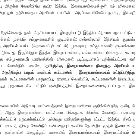
ப்பு இருக்க வேண்டுமே தவிர இந்திய இறையாண்மைக்குள் நம் உரிமைகள
என்றாலும் தற்போதைய அரசியல் யாப்பின் அடிப்படையிலேயே நமக்கு இவ்வு
ீருக்கெனத் தனி அரசியல்யாப்பு இயற்றப்பட்டு இந்திய அரசால் ஏற்கப்பட்டுள்
கள் முதலில் சம்மு-காசுமீர்க் குடிமக்கள்; பின்னர்தான் இந்தியக் குடிமக்
சியல் யாப்பு (அரசமைப்புச் சட்டம்) முகவுரை, சம்மு-காசுமீர் குடிமக்கள
்பிட்டுள்ளது. இருப்பினும் இந்திய இறையாண்மை, வல்லாண்மை மிக்கதாக உள்ள
ந்த சம்மு-காசுமீர் மாநிலத்தின் உரிமைகள் படிப்படியாகப் பறிக்கப்பட்டன என
்பட வேண்டும். எனவே,
தமிழர்க்கு இறையாண்மை நிறைந்த அரசியல் யா
ு அதற்கேற்ப பரதக் கண்டக் கூட்டரசின் இறையாண்மையும் மட்டுப்படுத்த
்தக் கூட்டரசுகளின் பாதுகாப்பு, நாணய வெளியீடு, கூட்டரசுகளின் இடைய
த்து முதலான சில மட்டும் ஒன்றியத்தின் இறையாண்மைக்குட்பட்டதாக இர
தலைமையின் அதிகார வரம்பைத்தான் இறையாண்மை குறிக்கின்றதே தவிர, வ
தும் அந்த இறையாண்மை மாட்சிமை மிக்கதாக விளங்க வேண்டும் என்பதை
ட்டு உருவாக்கப்பட்டு பல்வேறு மாற்றங்களுக்கு உட்பட்ட இந்திய நிலப் பர
ட்டரசாகத் திகழ வேண்டும் என்பதையும் உலகில் தோன்றிய முதல் இனமான த
் தன்னாட்சி செலுத்தும் வகையில் இறையாண்மையும் இறைமாட்சியும் ம