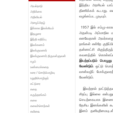
இந்திய அரசியல் யா
அயல்நாடு
திணிக்கக் கூடாது. 
அறிக்கை
வழங்கப்பட முடியும்.
அறிவியல்
அழைப்பிதழ்
1957 இல் சம்மு-காசும
இக்கால இலக்கியம்
அதன்படி அம்மாநில மக்
இதழுரை
எனவேதான் அவர்களது அர
இந்தி எதிர்ப்பு
நாங்கள் என்றே குறிப
இலக்கணம்
தன்னாட்சி மிகுந்திரு
இலக்குவனார்
கவனத்தில் கொள்ளப
இலக்குவனார் திருவள்ளுவன்
இயற்றப்படும் பொழுத
ஈழம்
வேண்டும்
. ஒட்டு மொத
உண்மைக்கதை
வான்வழிப் போக்குவர
உரை / சொற்பொழிவு
வேண்டும்.
உறுதிமொழிஞர்
கட்டுரை
இவற்றால் நாட்டுத்
கதை
சிறப்பு இல்லை என்ப
கருத்தரங்கம்
செயற்கையாக இணைக்கப்ப
கலை
தேசிய இனங்களின் கூ
கலைச்சொற்கள்
இனம் தனியுரிமையுடன
கவிதை