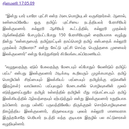
தினமணி 17.05.09
“இன்று யார் யாரோ புரட்சி என்ற அடைமொழியுடன் வருகிறார்கள். ஆனால்,
உண்மையிலேயே ஒரு தமிழ்ப் புரட்சியை நடத்தியவர் பேராசிரியர்
இலக்குவனார். கல்லூரி ஆசிரியர் கூட்டத்தில், கல்லூரி முதல்வர்
ஆங்கிலத்தில் பேசமுற்பட்டபோது 150 பேராசிரியருள் தைரியமாக எழுந்து
நின்று “என்னருமைத் தமிழ்நாட்டின் தாய்மொழி தமிழ் என்பதைக் கல்லூரி
முதல்வர் அறிவாரா?’ என்று கேட்டு புரட்சி செய்த பெருந்தகை முனைவர்
இலக்குவனார்” என்று போற்றுகிறார் கி.வேங்கடசுப்பிரமணியம்.
“எழுதுவதற்கு ஏடும் பேசுவதற்கு மேடையும் எப்போதும் வேண்டும் தமிழ்ப்
பரப்ப” என்பது இலக்குவனார் அடிக்கடி கூறிவரும் முழக்கமாகும். தமிழ்
மொழியின் சிறப்பையும் இலக்கியப் பரப்பையும் தமிழர்க்கு ஏடுகளின்
(இதழ்கள்) வாயிலாகப் பரப்புவதும் மேடைகளில் பொழிவுகளின் மூலம்
எடுத்துரைப்பதுமே தமிழர் உள்ளத்தில் தமிழின் மீது ஈடுபாட்டையும் தமிழ்
இலக்கியத்தில் ஆர்வத்தையும் ஏற்படுத்தும் என்று இலக்குவனார் உறுதியாக
நம்பினார். தமது பள்ளிப் பருவத்திலேயே திருக்குறள் சொற்பொழிவுகளை
நிகழ்த்திய இலக்குவனார், திருவையாறு புலவர் கல்லூரி மாணவராக
இருந்தபோதே பெரியார் நடத்தி வந்த குடியரசு இதழில் பல கட்டுரைகள்
எழுதியுள்ளார்.