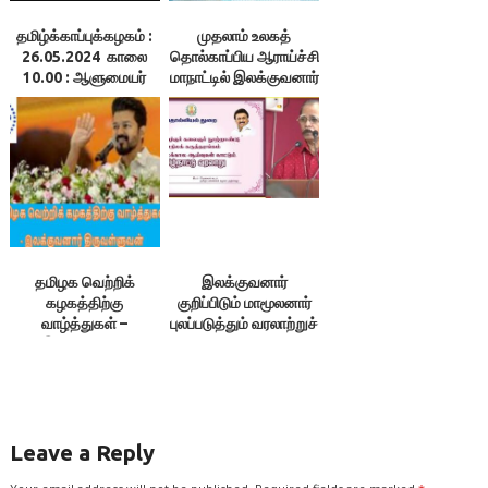
தமிழ்க்காப்புக்கழகம் :
முதலாம் உலகத்
26.05.2024 காலை
தொல்காப்பிய ஆராய்ச்சி
10.00 : ஆளுமையர்
மாநாட்டில் இலக்குவனார்
உரை 95 & 96 ;
விருது முதலிய
என்னூலரங்கம்
விருதுகள் வழங்கப்
பெறும்
தமிழக வெற்றிக்
இலக்குவனார்
கழகத்திற்கு
குறிப்பிடும் மாமூலனார்
வாழ்த்துகள் –
புலப்படுத்தும் வரலாற்றுச்
இலக்குவனார்
செய்திகள் –
திருவள்ளுவன்
இலக்குவனார்
திருவள்ளுவன்
Leave a Reply