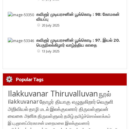
கவிஞர் முடியரசனின் பூங்கொடி : 98: கோமகன்
வியப்பு
20 July 2025
கவிஞர் முடியரசனின் பூங்கொடி : 97. இயல் 20.
பெருநிலக்கிழார் வாழ்த்திய காதை
13 July 2025
Popular Tags
Ilakkuvanar Thiruvalluvan
நூல்
ilakkuvanar
தோழர் தியாகு எழுதுகிறார்
வெருளி
அறிவியல்
தாழி மடல்
இலக்குவனார் திருவள்ளுவன்
வைகை அனிசு
திருவள்ளுவர்
தமிழ்
தமிழ்ச்சொல்லாக்கம்
இ.பு.ஞானப்பிரகாசன்
மறைமலை இலக்குவனார்