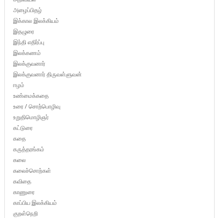
அழைப்பிதழ்
இக்கால இலக்கியம்
இதழுரை
இந்தி எதிர்ப்பு
இலக்கணம்
இலக்குவனார்
இலக்குவனார் திருவள்ளுவன்
ஈழம்
உண்மைக்கதை
உரை / சொற்பொழிவு
உறுதிமொழிஞர்
கட்டுரை
கதை
கருத்தரங்கம்
கலை
கலைச்சொற்கள்
கவிதை
காணுரை
காப்பிய இலக்கியம்
குறள்நெறி