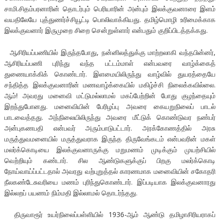
சாமி.சிதம்பரனாரின் தொடர்பும் பெரியாரின் அன்பும் இலக்குவனாரை இளம்
வயதிலேயே புத்துணர்ச்சியூட்டி பொலிவாக்கியது. தமிழ்மொழி உரிமைக்காக
இலக்குவனார் இருமுறை சிறை சென்றுள்ளார் என்பதும் குறிப்பிடத்தக்கது.
ஆசிரியப்பணியில் இருந்தபோது, நன்னிலத்துக்கு மாற்றலாகி வந்தபின்னர்,
ஆசிரியப்பணி புரிந்து வந்த பட்டம்மாள் என்பவரை வாழ்க்கைத்
துணையாக்கிக் கொண்டார். இளமையிலிருந்து வாழ்வில் துயரத்தையே
சந்தித்த இலக்குவனாரின் மணவாழ்க்கையில் மகிழ்ச்சி நிலைக்கவில்லை.
ஆம்! அவரது மனைவி மட்டுமல்லாமல் மகப்பேற்றின் போது குழந்தையும்
இறந்துபோனது. மனைவியின் பேரிழப்பு அவரை கையறுநிலைப் பாடல்
பாடவைத்தது. அந்நிலையிலிருந்து அவரை மீட்டுக் கொண்டுவர நண்பர்
அன்புகணபதி என்பவர் அரும்பாடுபட்டார். அரக்கோணத்தில் அரசு
மருத்துவமனையில் மருத்துவராக இருந்த திருவேங்கடம் என்பவரின் மகள்
மலர்க்கொடியை இலக்குவனாருக்கு மறுமணம் முடிக்கும் முயற்சியில்
வெற்றியும் கண்டார். சில ஆண்டுகளுக்குப் பிறகு மலர்க்கொடி
நோய்வாய்ப்பட்டதால் அவரது வற்புறுத்தல் காரணமாக மனைவியின் சகோதரி
நீலகண்டேசுவரியை மணம் புரிந்துகொண்டார். இப்படியாக இலக்குவனாரது
இல்லறப் பயணம் நிம்மதி இல்லாமல் தொடர்ந்தது.
திருவாரூர் உயர்நிலைப்பள்ளியில் 1936-ஆம் ஆண்டு தமிழாசிரியராகப்