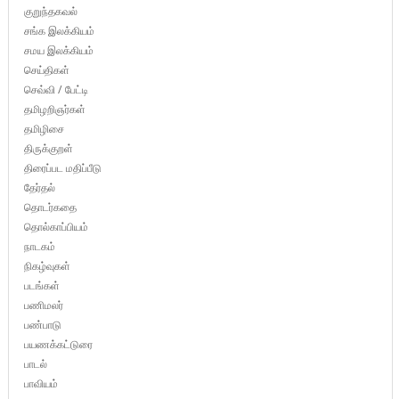
குறுந்தகவல்
சங்க இலக்கியம்
சமய இலக்கியம்
செய்திகள்
செவ்வி / பேட்டி
தமிழறிஞர்கள்
தமிழிசை
திருக்குறள்
திரைப்பட மதிப்பீடு
தேர்தல்
தொடர்கதை
தொல்காப்பியம்
நாடகம்
நிகழ்வுகள்
படங்கள்
பணிமலர்
பண்பாடு
பயணக்கட்டுரை
பாடல்
பாவியம்