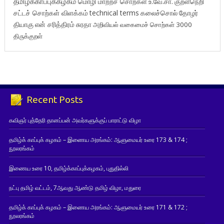
தமிழ்க்காப்புக்கழகம்
மொழி மாற்றச் சொற்கள்
உ.வே.சா.
குறள்நெறி
சட்டச் சொற்கள் விளக்கம்
technical terms
கலைச்சொல்
தோழர்
தியாகு
என் சரித்திரம்
சுரதா
அறிவியல் வகைமைச் சொற்கள் 3000
திருக்குறள்
Recent Posts
கவிஞர் புத்தேரி தானப்பன் அவர்களுக்குப் பாராட்டு விழா
தமிழ்க் காப்புக் கழகம் – இணைய அரங்கம்: ஆளுமையர் உரை 173 & 174 ;
நூலரங்கம்
இணைய உரை 10, தமிழ்க்காப்புக்கழகம், புதுதில்லி
நட்பு தமிழ் வட்டம், 7ஆவது ஆண்டு தமிழ் விழா, மதுரை
தமிழ்க் காப்புக் கழகம் – இணைய அரங்கம்: ஆளுமையர் உரை 171 & 172 ;
நூலரங்கம்