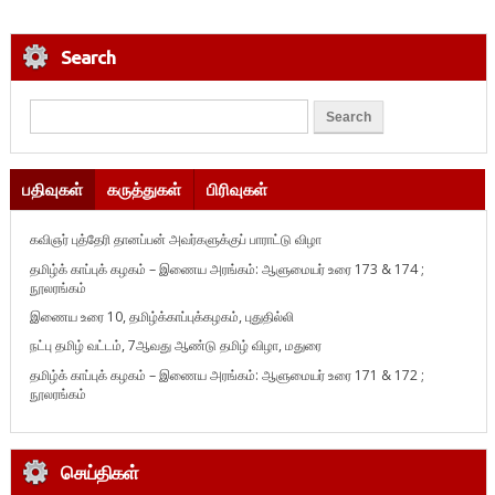
Search
பதிவுகள்
கருத்துகள்
பிரிவுகள்
கவிஞர் புத்தேரி தானப்பன் அவர்களுக்குப் பாராட்டு விழா
தமிழ்க் காப்புக் கழகம் – இணைய அரங்கம்: ஆளுமையர் உரை 173 & 174 ;
நூலரங்கம்
இணைய உரை 10, தமிழ்க்காப்புக்கழகம், புதுதில்லி
நட்பு தமிழ் வட்டம், 7ஆவது ஆண்டு தமிழ் விழா, மதுரை
தமிழ்க் காப்புக் கழகம் – இணைய அரங்கம்: ஆளுமையர் உரை 171 & 172 ;
நூலரங்கம்
செய்திகள்