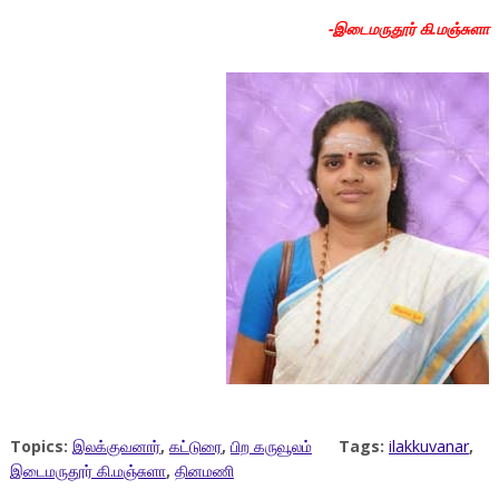
-இடைமருதூர் கி.மஞ்சுளா
Topics:
இலக்குவனார்
,
கட்டுரை
,
பிற கருவூலம்
Tags:
ilakkuvanar
,
இடைமருதூர் கி.மஞ்சுளா
,
தினமணி