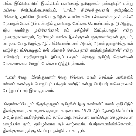
மிக்க இப்பெரியாரின் இலக்கியப் பணியைத் தமிழுலகம் நன்கறியும்” என்று
மயிலை சீனி.வேங்கடசாமியும், “
டாக்டர்
சி.இலக்குவனார் தமிழார்வம்
மிக்கவர்; தாய்மொழியாகிய தமிழின் வாயிலாகவே பல்கலைக்கழகக் கல்வி
அமைதல் வேண்டும் என்பதில் தணியாத வேட்கை கொண்டவர். நாடு அதற்கு
ஏற்ப வளர்ந்து முன்னேறினால் நம் மகிழ்ச்சி இரட்டிப்பாகும்” என்று
மு.வரதராசனாரும், “தமிழைக் காக்க இலக்குவன் ஒருவனால்தான் முடியும்;
வாழ்வையே தமிழுக்கு ஆக்கிக்கொண்டவன் அவன்; அவன் முயற்சிக்கு என்
வாழ்த்து; எப்பொழுதும் என் பங்கைச் செய்ய நான் காத்திருக்கிறேன்” என்று
பாவேந்தர் பாரதிதாசனும், இப்படிப் பலரும் அவரது தமிழ்த் தொண்டின்
மேன்மைகளை மேலும் மேன்மைபடுத்தியுள்ளனர்.
“யான் வேறு; இலக்குவனார் வேறு இல்லை. அவர் செய்யும் பணிகளில்
எல்லாம் எனக்கும் பொறுப்பும் பங்கும் உண்டு” என்று பெரியார் ஈ.வெ.ரா.வால்
போற்றப்பட்டவர் இலக்குவனார்.
“தொல்காப்பியமும் திருக்குறளும் தமிழரின் இரு கண்கள்” எனக் குறிப்பிடும்
இலக்குவனார், உடல்நலக் குறைவு காரணமாக 1973-ஆம் ஆண்டு செப்டம்பர்
3-ஆம் நாள் உயிர்நீத்தார். நம் தாய்மொழி நலம்பெற; வளம்பெற; செழுமைபெற
உழைப்பதே நாம், தமிழுக்காக தம் வாழ்வையே போர்களமாக்கிக்கொண்ட
இலக்குவனாருக்கு, செய்யும் நன்றிக் கடனாகும்.