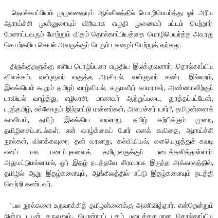
தொல்காப்பியம் முழுவதையும் ஆங்கிலத்தில் மொழிபெயர்த்து ஓர் அரிய
ஆராய்ச்சி முன்னுரையும் விரிவாக எழுதி முனைவர் பட்டம் பெற்றார்.
மேனாட்டவரும் போற்றும் விதம் தொல்காப்பியத்தை மொழிபெயர்த்த அவரது
செயற்கரிய செயல் அவருக்குப் பெரும் புகழைப் பெற்றுத் தந்தது.
திருக்குறளுக்கு எளிய பொழிப்புரை எழுதிய இலக்குவனார், தொல்காப்பிய
விளக்கம், வள்ளுவர் வகுத்த அரசியல், வள்ளுவர் கண்ட இல்லறம்,
இலக்கியம் கூறும் தமிழர் வாழ்வியல், கருமவீரர் காமராசர், அண்ணாவிற்குப்
பாவியல் வாழ்த்து, எழிலரசி, மாணவர் ஆற்றுப்படை, துரத்தப்பட்டேன்,
பழந்தமிழ், எல்லோரும் இந்நாட்டு மன்னர்கள், அமைச்சர் யார்?, தமிழன்னைக்
காவியம், தமிழ் இலக்கிய வரலாறு, தமிழ் கற்பிக்கும் முறை,
தமிழிசைப்பாடல்கள், என் வாழ்க்கைப் போர் எனக் கவிதை, ஆராய்ச்சி
நூல்கள், விளக்கவுரை, தன் வரலாறு, கல்வியியல், கையெழுத்துச் சுவடி
எனப் பல படைப்புகளைத் தமிழுலகுக்குப் படைத்தளித்துள்ளார்.
அதுமட்டுமல்லாமல், ஓர் இதழ் நடத்தவே சிரமமாக இருந்த அக்காலத்தில்,
தமிழில் ஆறு இதழ்களையும், ஆங்கிலத்தில் எட்டு இதழ்களையும் நடத்தி
வெற்றி கண்டவர்.
“பல நூல்களை உருவாக்கித் தமிழன்னைக்கு அணிவித்தார். என்றென்றும்
நின்று பயன் தருவதும், பொன்றாப் புகழ் படைத்ததுமான தொல்காப்பிய