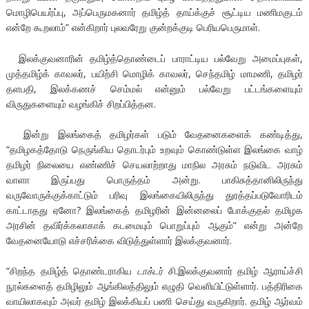
மொழிபெயர்ப்பு, அப்பெருமகனார் தமிழ்த் தாய்க்குச் சூட்டிய மணிமகுடம்
என்றே கூறலாம்” என்கிறார் புலவரேறு குன்றக்குடி பெரியபெருமாள்.
இலக்குவனாரின் தமிழ்த்தொண்டைப் பாராட்டிய பல்வேறு அமைப்புகள்,
முத்தமிழ்க் காவலர், பயிற்சி மொழிக் காவலர், செந்தமிழ் மாமணி, தமிழர்
தளபதி, இலக்கணச் செம்மல் என்னும் பல்வேறு பட்டங்களையும்
விருதுகளையும் வழங்கிச் சிறப்பித்தன.
இன்று இலங்கைத் தமிழர்கள் படும் வேதனைகளைக் கண்டித்து,
“தமிழகத்தோடு நெருங்கிய தொடர்பும் உறவும் கொண்டுள்ள இலங்கை வாழ்
தமிழர் நிலையை எண்ணிச் செயலாற்றாது மாநில அரசும் நடுவிட அரசும்
வாளா இருப்பது பொருத்தம் அன்று. பாகிசுத்தானிலிருந்து
வருவோருக்குக்காட்டும் பரிவு இலங்கையிலிருந்து துரத்தப்படுவோரிடம்
காட்டாதது ஏனோ? இலங்கைத் தமிழரின் இன்னலைப் போக்குதல் தமிழக
அரசின் தவிர்க்கலாகாக் கடமையும் பொறுப்பும் ஆகும்” என்று அன்றே
வேதனையோடு எச்சரிக்கை விடுத்துள்ளார் இலக்குவனார்.
“சிறந்த தமிழ்த் தொண்டராகிய
டாக்டர்
சி.இலக்குவனார் தமிழ் ஆராய்ச்சி
நூல்களைத் தமிழிலும் ஆங்கிலத்திலும் எழுதி வெளியிட்டுள்ளார். பத்திரிகை
வாயிலாகவும் அவர் தமிழ் இலக்கியப் பணி செய்து வருகிறார். தமிழ் ஆர்வம்