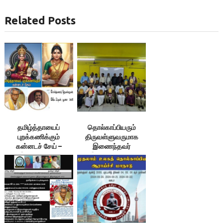
Related Posts
தமிழ்த்தாயைப்
தொல்காப்பியரும்
புறக்கணிக்கும்
திருவள்ளுவருமாக
கன்னடச் சேய் –
இணைந்தவர்
இலக்குவனார்
இலக்குவனார் –
திருவள்ளுவன்
ம.இராசேந்திரன் உரை