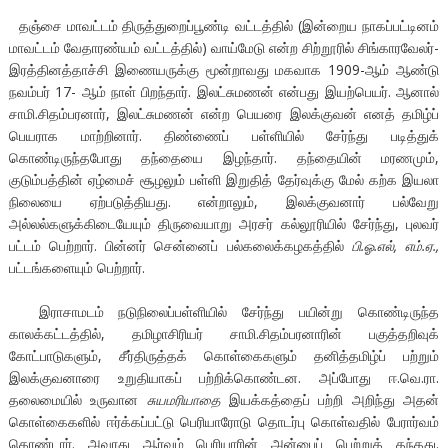
தஞ்சை மாவட்டம் திருத்துறைப்பூண்டி வட்டத்தில் (இன்றைய நாகப்பட்டினம்
மாவட்டம் வேதாரண்யம் வட்டத்தில்) வாய்மேடு என்ற சிற்றூரில் சிங்காரவேலர்-
இரத்தினத்தாச்சி இணையருக்கு மூன்றாவது மகவாக 1909-ஆம் ஆண்டு
நவம்பர் 17- ஆம் நாள் பிறந்தார். இலட்சுமணன் என்பது இயற்பெயர். ஆனால்
சாமி.சிதம்பரனார், இலட்சுமணன் என்ற பெயரை இலக்குவன் எனத் தமிழ்ப்
பெயராக மாற்றினார். திண்ணைப் பள்ளியில் சேர்ந்து படித்துக்
கொண்டிருந்தபோது தந்தையை இழந்தார். தந்தையின் மரணமும்,
குடும்பத்தின் ஏழ்மைச் சூழலும் பள்ளி இறுதித் தேர்வுக்கு மேல் கற்க இயலா
நிலையை ஏற்படுத்தியது. என்றாலும், இலக்குவனார் பல்வேறு
அல்லல்களுக்கிடையேயும் திருவையாறு அரசர் கல்லூரியில் சேர்ந்து, புலவர்
பட்டம் பெற்றார். பின்னர் சென்னைப் பல்கலைக்கழகத்தில்
பி.ஓ.எல், எம்.ஏ.,
பட்டங்களையும் பெற்றார்.
இராசாமடம் நடுநிலைப்பள்ளியில் சேர்ந்து பயின்று கொண்டிருந்த
காலக்கட்டத்தில், தமிழாசிரியர் சாமி.சிதம்பரனாரின் பகுத்தறிவுக்
கோட்பாடுகளும், சீர்திருத்தக் கொள்கைகளும் தனித்தமிழ்ப் பற்றும்
இலக்குவனாரை உறுதியாகப் பற்றிக்கொண்டன. அப்போது ஈ.வெ.ரா.
தலைமையில் உருவான
சுயமரியாதை
இயக்கத்தைப் பற்றி அறிந்து அதன்
கொள்கைகளில் ஈர்க்கப்பட்டு பெரியாரோடு தொடர்பு கொள்வதில் பேரார்வம்
கொண்டார். அவரது ஆர்வம் பெரியாரின் அன்பைப் பெற்றுத் தந்தது.