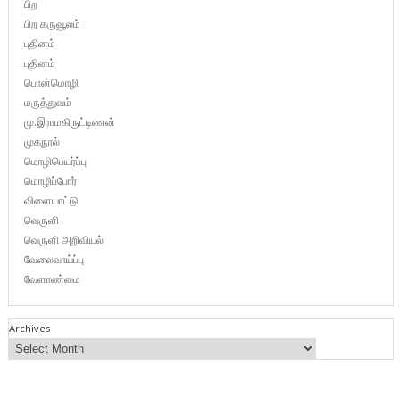
பிற
பிற கருவூலம்
புதினம்
புதினம்
பொன்மொழி
மருத்துவம்
மு.இராமகிருட்டிணன்
முகநூல்
மொழிபெயர்ப்பு
மொழிப்போர்
விளையாட்டு
வெருளி
வெருளி அறிவியல்
வேலைவாய்ப்பு
வேளாண்மை
Archives