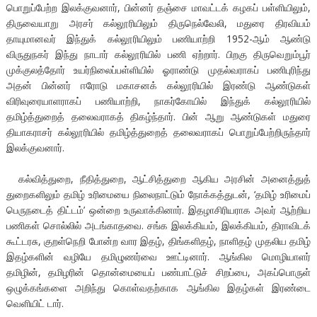
பொறுப்பேற்ற இலக்குவனார், பின்னர் தஞ்சை மாவட்டக் கழகப் பள்ளியிலும்,
திருவையாறு அரசர் கல்லூரியிலும் திருநெல்வேலி, மதுரை திரவியம்
தாயுமானவர் இந்துக் கல்லூரியிலும் பணியாற்றி 1952-ஆம் ஆண்டு
விருதுநகர் இந்து நாடார் கல்லூரியில் பணி ஏற்றார். பிறகு திருவெறும்பூர்
முக்குலத்தோர் உயர்நிலைப்பள்ளியில் ஓராண்டு முதல்வராகப் பணிபுரிந்து
அதன் பின்னர் ஈரோடு மகாசனக் கல்லூரியில் இரண்டு ஆண்டுகள்
விரிவுரையாளராகப் பணியாற்றி, நாகர்கோயில் இந்துக் கல்லூரியில்
தமிழ்த்துறைத் தலைவராகத் திகழ்ந்தார். பின் ஆறு ஆண்டுகள் மதுரை
தியாகராசர் கல்லூரியில் தமிழ்த்துறைத் தலைவராகப் பொறுப்பேற்றிருந்தார்
இலக்குவனார்.
கல்வித்துறை, நீதித்துறை, ஆட்சித்துறை ஆகிய அரசின் அனைத்துத்
துறைகளிலும் தமிழ் உரிமையை நிலைநாட்டும் நோக்கத்துடன், ‘தமிழ் உரிமைப்
பெருநடைத் திட்டம்’ ஒன்றை உருவாக்கினார். இதழாசிரியராக அவர் ஆற்றிய
பணிகள் சொல்லில் அடங்காதவை. சங்க இலக்கியம், இலக்கியம், திராவிடக்
கூட்டரசு, குறள்நெறி போன்ற வார இதழ், திங்களிதழ், நாளிதழ் முதலிய தமிழ்
இதழ்களின் வழியே தமிழுணர்வை ஊட்டினார். ஆங்கில மொழியாளர்
தமிழின், தமிழரின் தொன்மையைப் பண்பாட்டுச் சிறப்பை, அகப்பொருள்
ஒழுக்கங்களை அறிந்து கொள்வதற்காக ஆங்கில இதழ்கள் இரண்டை
வெளியிட் டார்.