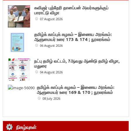
கவிஞர் புத்தேரி தானப்பன் அவர்களுக்குப்
பாராட்டு விழா
07 August 2026
தமிழ்க் காப்புக் கழகம் – இணைய அரங்கம்:
ஆளுமையர் உரை 173 & 174 ; நூலரங்கம்
06 August 2026
நட்பு தமிழ் வட்டம், 7ஆவது ஆண்டு தமிழ் விழா,
மதுரை
04 August 2026
தமிழ்க் காப்புக் கழகம் – இணைய அரங்கம்:
ஆளுமையர் உரை 169 & 170 ; நூலரங்கம்
08 July 2026
நிகழ்வுகள்