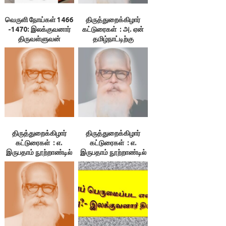
வெருளி நோய்கள் 1466
திருத்துறைக்கிழார்
-1470: இலக்குவனார்
கட்டுரைகள் : அ. ஏன்
திருவள்ளுவன்
தமிழ்நாட்டிற்கு
விடுதலை?
திருத்துறைக்கிழார்
திருத்துறைக்கிழார்
கட்டுரைகள் : எ.
கட்டுரைகள் : எ.
இருபதாம் நூற்றாண்டில்
இருபதாம் நூற்றாண்டில்
தமிழ்நாட்டின் நிலைமை
தமிழ்நாட்டின் நிலைமை
– 3. குமுகாய அமைப்பு,
– 1.தமிழ்நாடு. 2. மொழி
4.பொருளியல் நிலை,
5.மக்கள் வாழ்க்கை
நிலை