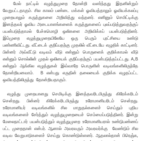
மேல் நாட்டில் எழுத்துமுறை தோன்றி வளர்ந்தது இதனின்றும்
வேறுபட்டதாகும். சில காலம் பண்டை மக்கள் ஓவியத்தாலும் ஓவியக்கலப்பு
முறையாலும் கருத்துகளை அறிவித்து வந்தனர். எனினும் செமிட்டிக்கு
இனத்தவர் ஓவிய அடையாளங்களைக் கருத்துகளைப் புலப்படுத்துவதற்குப்
பயன்படுத்தாமல் பேச்சுமொழி ஒலிகளை அறிவிக்கப் பயன்படுத்தினர்.
இம்முறை எழுத்துமுறையிலேயே ஒரு பெரும் புரட்சியை உண்டு
பண்ணிவிட்டது. வீட்டைக் குறிப்பதற்கு முதலில் வீட்டையே எழுதிக் காட்டினர்.
பின்னர் அவ்வீட்டு வடிவம் வீடு என்னும் பொருளைக் குறிக்காமல் வீடு
என்னும் சொல்லின் முதல் ஒலியைக் குறிப்பதற்குப் பயன்படுத்தப்பட்டது. A,B
என்னும் ஆங்கில எழுத்துகள் இவ்வாறே பொருளின் வடிவங்களிலிருந்தே
தோன்றியனவாம். B என்பது எருதின் தலையைக் குறிக்க எழுதப்பட்ட
ஒவியத்திலிருந்து தோன்றியதாகும்.
எழுத்து முறையானது செமிடிக்கு இனத்தவரிடமிருந்து கிரேக்கரிடம்
சென்றது. பின்னர் கிரேக்கரிடமிருந்து உரோமானியரிடம் சென்றது.
உரோமானியர் வடிவங்களில் சில மாறுதல்களைச் செய்தும் புதிய
வடிவங்களைச் சேர்த்தும் எழுத்துமுறையைச் செம்மைப்படுத்தினர். இன்று
மேலைநாட்டார் பயன்படுத்தும் எழுத்துமுறை உரோமானியரால் உண்டுபண்ணப்
பட்ட முறைதான் என்பர். ஆனால் அவரவரும் அவரவர்க்கு வேண்டும் சில
வடிவ வேறுபாடுகளைச் செய்து கொண்டுள்ளனர். ஆதலால்தான் பிரெஞ்சு,