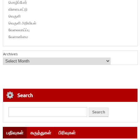
மொழிப்போர்
விளையாட்டு
வெருளி
வெருளி அறிவியல்
வேலைவாய்ப்பு
வேளாண்மை
Archives
Search
பதிவுகள்
கருத்துகள்
பிரிவுகள்