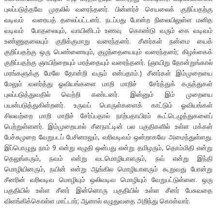
புலப்படுத்தவே முதலில் வரைந்தனர். பின்னர்ச் செயலைக் குறிப்பதற்கு
வடிவம் வரையத் தலைப்பட்டனர். நடப்பது போன்ற நிலையிலுள்ள மனித
வடிவம் போதலையும், வாயினிடம் உணவு கொண்டு வரும் கை வடிவம்
உண்ணுதலையும் குறிக்குமாறு வரைந்தனர். சீனர்கள் நன்மை யைக்
குறிப்பதற்கு ஒரு பெண்ணையும், குழந்தையையும் வரைந்தனர்; கிழக்கைக்
குறிப்பதற்கு ஞாயிற்றையும் மரத்தையும் வரைந்தனர். (ஞாயிறு தோன்றுங்கால்
மரங்களுக்கு மேலே தோன்றி வரும் என்பதாம்.) சீனர்கள் இம்முறையை
மேலும் வளர்த்து ஓவியங்களை மாறி மாறிச் சேர்த்துக் கருத்துகள்
புலப்படுத்துவதில் வெற்றி கண்டனர். இன்னும் இம் முறையை
பயன்படுத்துகின்றனர். உருவப் பொருள்களைக் காட்டும் ஓவியங்கள்
சிலவற்றை மாறி மாறிச் சேர்ப்பதால் நாற்பதாயிரம் கூட்டெழுத்துகளைப்
பெற்றுள்ளனர். இம்முறையால் சீனநாட்டின் பல பகுதிகளில் உள்ள மக்கள்
பேச்சுமுறை வேறுபடப் பேசினாலும், வரிவடிவம் ஒன்றாகவே அமைந்துள்ளது.
இப்பொழுது நாம் 9 என்று எழுதி ஒன்பது என்று தமிழரும், தொம்மிதி என்று
தெலுங்கரும், நவம் என்று வடமொழியாளரும், நவ் என்று இந்தி
மொழியினரும், நயின் என்று ஆங்கில மொழியாளரும் கூறுவது போன்று
சீனரின் வரிவடிவ மொழியும் ஒலிவடிவ மொழியும் வேறுபட்டுள்ளன. ஒரு
பகுதியில் உள்ள சீனர் இன்னொரு பகுதியில் உள்ள சீனர் பேசுவதை
விளங்கிக்கொள்ள மாட்டார்; ஆனால் எழுதுவதை அறிந்து கொள்வார்.