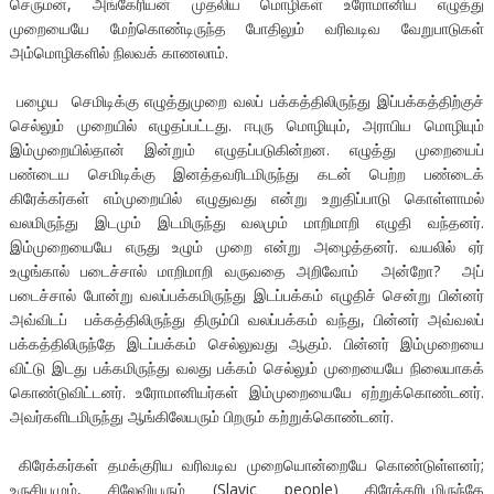
செருமன், அங்கேரியன் முதலிய மொழிகள் உரோமானிய எழுத்து
முறையையே மேற்கொண்டிருந்த போதிலும் வரிவடிவ வேறுபாடுகள்
அம்மொழிகளில் நிலவக் காணலாம்.
பழைய செமிடிக்கு எழுத்துமுறை வலப் பக்கத்திலிருந்து இப்பக்கத்திற்குச்
செல்லும் முறையில் எழுதப்பட்டது. ஈபுரு மொழியும், அராபிய மொழியும்
இம்முறையில்தான் இன்றும் எழுதப்படுகின்றன. எழுத்து முறையைப்
பண்டைய செமிடிக்கு இனத்தவரிடமிருந்து கடன் பெற்ற பண்டைக்
கிரேக்கர்கள் எம்முறையில் எழுதுவது என்று உறுதிப்பாடு கொள்ளாமல்
வலமிருந்து இடமும் இடமிருந்து வலமும் மாறிமாறி எழுதி வந்தனர்.
இம்முறையையே எருது உழும் முறை என்று அழைத்தனர். வயலில் ஏர்
உழுங்கால் படைச்சால் மாறிமாறி வருவதை அறிவோம் அன்றோ? அப்
படைச்சால் போன்று வலப்பக்கமிருந்து இடப்பக்கம் எழுதிச் சென்று பின்னர்
அவ்விடப் பக்கத்திலிருந்து திரும்பி வலப்பக்கம் வந்து, பின்னர் அவ்வலப்
பக்கத்திலிருந்தே இடப்பக்கம் செல்லுவது ஆகும். பின்னர் இம்முறையை
விட்டு இடது பக்கமிருந்து வலது பக்கம் செல்லும் முறையையே நிலையாகக்
கொண்டுவிட்டனர். உரோமானியர்கள் இம்முறையையே ஏற்றுக்கொண்டனர்.
அவர்களிடமிருந்து ஆங்கிலேயரும் பிறரும் கற்றுக்கொண்டனர்.
கிரேக்கர்கள் தமக்குரிய வரிவடிவ முறையொன்றையே கொண்டுள்ளனர்;
உருசியமும், சிலேவியரும் (Slavic people) கிரேக்கரிடமிருந்தே