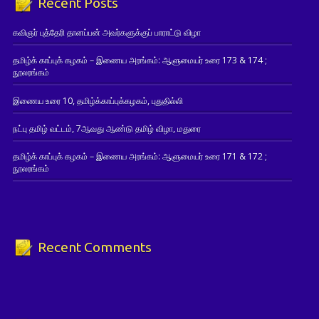
Recent Posts
கவிஞர் புத்தேரி தானப்பன் அவர்களுக்குப் பாராட்டு விழா
தமிழ்க் காப்புக் கழகம் – இணைய அரங்கம்: ஆளுமையர் உரை 173 & 174 ;
நூலரங்கம்
இணைய உரை 10, தமிழ்க்காப்புக்கழகம், புதுதில்லி
நட்பு தமிழ் வட்டம், 7ஆவது ஆண்டு தமிழ் விழா, மதுரை
தமிழ்க் காப்புக் கழகம் – இணைய அரங்கம்: ஆளுமையர் உரை 171 & 172 ;
நூலரங்கம்
Recent Comments