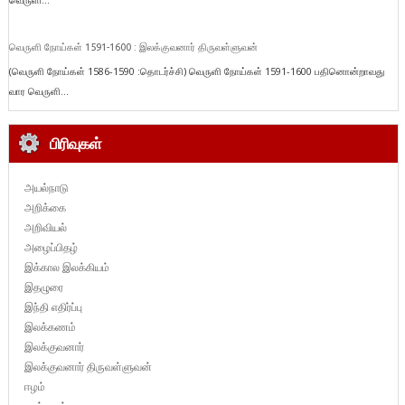
வெருளி நோய்கள் 1591-1600 : இலக்குவனார் திருவள்ளுவன்
(வெருளி நோய்கள் 1586-1590 :தொடர்ச்சி) வெருளி நோய்கள் 1591-1600 பதினொன்றாவது
வார வெருளி...
பிரிவுகள்
அயல்நாடு
அறிக்கை
அறிவியல்
அழைப்பிதழ்
இக்கால இலக்கியம்
இதழுரை
இந்தி எதிர்ப்பு
இலக்கணம்
இலக்குவனார்
இலக்குவனார் திருவள்ளுவன்
ஈழம்