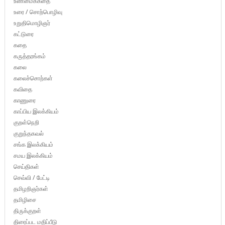
உண்மைக்கதை
உரை / சொற்பொழிவு
உறுதிமொழிஞர்
கட்டுரை
கதை
கருத்தரங்கம்
கலை
கலைச்சொற்கள்
கவிதை
காணுரை
காப்பிய இலக்கியம்
குறள்நெறி
குறுந்தகவல்
சங்க இலக்கியம்
சமய இலக்கியம்
செய்திகள்
செவ்வி / பேட்டி
தமிழறிஞர்கள்
தமிழிசை
திருக்குறள்
திரைப்பட மதிப்பீடு