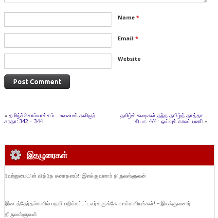
Name
*
Email
*
Website
«
தமிழ்ச்சொல்லாக்கம் – உவமைக் கவிஞர்
தமிழ்ச் சுவடிகள் தந்த தமிழ்த் தாத்தா –
சுரதா: 342 – 344
சி.பா. 4/4 : ஓய்வுக் காலப் பணி
»
இதழுரைகள்
வேற்றுமையின் வித்தே சனாதனம்!- இலக்குவனார் திருவள்ளுவன்
இடைத்தேர்தல்களில் பதவி பறிக்கப்பட்டவர்களுக்கே வாக்களியுங்கள்! – இலக்குவனார்
திருவள்ளுவன்