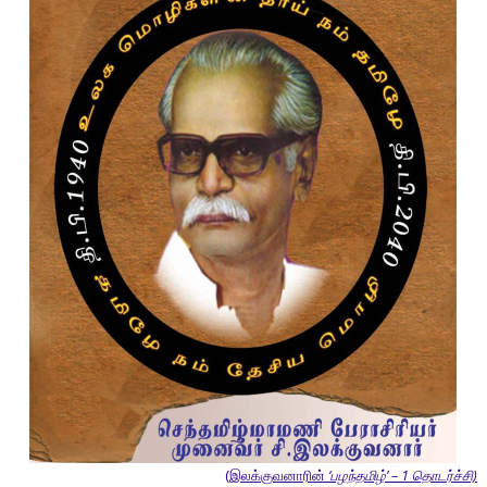
(இலக்குவனாரின்
‘பழந்தமிழ்’ – 1 தொடர்ச்சி)