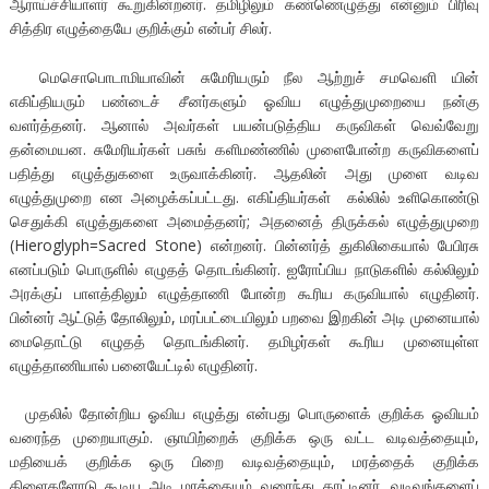
ஆராய்ச்சியாளர் கூறுகின்றனர். தமிழிலும் கண்ணெழுத்து என்னும் பிரிவு
சித்திர எழுத்தையே குறிக்கும் என்பர் சிலர்.
மெசொபொடாமியாவின் சுமேரியரும் நீல ஆற்றுச் சமவெளி யின்
எகிப்தியரும் பண்டைச் சீனர்களும் ஓவிய எழுத்துமுறையை நன்கு
வளர்த்தனர். ஆனால் அவர்கள் பயன்படுத்திய கருவிகள் வெவ்வேறு
தன்மையன. சுமேரியர்கள் பசுங் களிமண்ணில் முளைபோன்ற கருவிகளைப்
பதித்து எழுத்துகளை உருவாக்கினர். ஆதலின் அது முளை வடிவ
எழுத்துமுறை என அழைக்கப்பட்டது. எகிப்தியர்கள் கல்லில் உளிகொண்டு
செதுக்கி எழுத்துகளை அமைத்தனர்; அதனைத் திருக்கல் எழுத்துமுறை
(Hieroglyph=Sacred Stone) என்றனர். பின்னர்த் துகிலிகையால் பேபிரசு
எனப்படும் பொருளில் எழுதத் தொடங்கினர். ஐரோப்பிய நாடுகளில் கல்லிலும்
அரக்குப் பாளத்திலும் எழுத்தாணி போன்ற கூரிய கருவியால் எழுதினர்.
பின்னர் ஆட்டுத் தோலிலும், மரப்பட்டையிலும் பறவை இறகின் அடி முனையால்
மைதொட்டு எழுதத் தொடங்கினர். தமிழர்கள் கூரிய முனையுள்ள
எழுத்தாணியால் பனையேட்டில் எழுதினர்.
முதலில் தோன்றிய ஓவிய எழுத்து என்பது பொருளைக் குறிக்க ஓவியம்
வரைந்த முறையாகும். ஞாயிற்றைக் குறிக்க ஒரு வட்ட வடிவத்தையும்,
மதியைக் குறிக்க ஒரு பிறை வடிவத்தையும், மரத்தைக் குறிக்க
கிளைகளோடு கூடிய அடி மரத்தையும் வரைந்து காட்டினர். வடிவங்களைப்