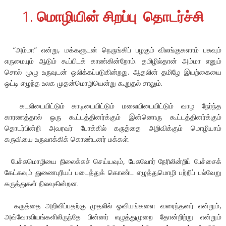
1.
மொழியின் சிறப்பு தொடர்ச்சி
“அம்மா” என்று, மக்களுடன் நெருங்கிப் பழகும் விலங்குகளாம் பசுவும்
எருமையும் ஆடும் கூப்பிடக் காண்கின்றோம். தமிழில்தான் அம்மா எனும்
சொல் முழு உருவுடன் ஒலிக்கப்படுகின்றது. ஆதலின் தமிழே இயற்கையை
ஒட்டி எழுந்த உலக முதன்மொழியென்று கூறுதல் சாலும்.
கடலிடையிட்டும் காடிடையிட்டும் மலையிடையிட்டும் வாழ நேர்ந்த
காரணத்தால் ஒரு கூட்டத்தினர்க்கும் இன்னொரு கூட்டத்தினர்க்கும்
தொடர்பின்றி அவரவர் போக்கில் கருத்தை அறிவிக்கும் மொழியாம்
கருவியை உருவாக்கிக் கொண்டனர் மக்கள்.
பேச்சுமொழியை நிலைக்கச் செய்யவும், பேசுவோர் நேரிலின்றிப் பேச்சைக்
கேட்கவும் துணைபுரியப் படைத்துக் கொண்ட எழுத்துமொழி பற்றிப் பல்வேறு
கருத்துகள் நிலவுகின்றன.
கருத்தை அறிவிப்பதற்கு முதலில் ஓவியங்களை வரைந்தனர் என்றும்,
அவ்வோவியங்களிலிருந்தே பின்னர் எழுத்துமுறை தோன்றிற்று என்றும்