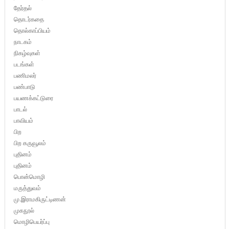
தேர்தல்
தொடர்கதை
தொல்காப்பியம்
நாடகம்
நிகழ்வுகள்
படங்கள்
பணிமலர்
பண்பாடு
பயணக்கட்டுரை
பாடல்
பாவியம்
பிற
பிற கருவூலம்
புதினம்
புதினம்
பொன்மொழி
மருத்துவம்
மு.இராமகிருட்டிணன்
முகநூல்
மொழிபெயர்ப்பு