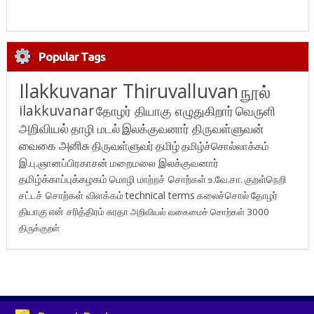
Popular Tags
Ilakkuvanar Thiruvalluvan
நூல்
ilakkuvanar
தோழர் தியாகு எழுதுகிறார்
வெருளி
அறிவியல்
தாழி மடல்
இலக்குவனார் திருவள்ளுவன்
வைகை அனிசு
திருவள்ளுவர்
தமிழ்
தமிழ்ச்சொல்லாக்கம்
இ.பு.ஞானப்பிரகாசன்
மறைமலை இலக்குவனார்
தமிழ்க்காப்புக்கழகம்
மொழி மாற்றச் சொற்கள்
உ.வே.சா.
குறள்நெறி
சட்டச் சொற்கள் விளக்கம்
technical terms
கலைச்சொல்
தோழர்
தியாகு
என் சரித்திரம்
சுரதா
அறிவியல் வகைமைச் சொற்கள் 3000
திருக்குறள்