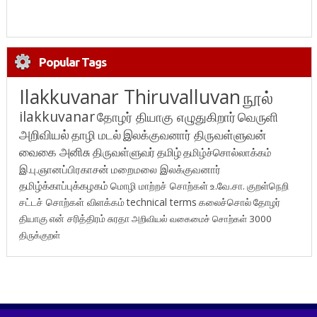
Popular Tags
Ilakkuvanar Thiruvalluvan
நூல்
ilakkuvanar
தோழர் தியாகு எழுதுகிறார்
வெருளி
அறிவியல்
தாழி மடல்
இலக்குவனார் திருவள்ளுவன்
வைகை அனிசு
திருவள்ளுவர்
தமிழ்
தமிழ்ச்சொல்லாக்கம்
இ.பு.ஞானப்பிரகாசன்
மறைமலை இலக்குவனார்
தமிழ்க்காப்புக்கழகம்
மொழி மாற்றச் சொற்கள்
உ.வே.சா.
குறள்நெறி
சட்டச் சொற்கள் விளக்கம்
technical terms
கலைச்சொல்
தோழர்
தியாகு
என் சரித்திரம்
சுரதா
அறிவியல் வகைமைச் சொற்கள் 3000
திருக்குறள்