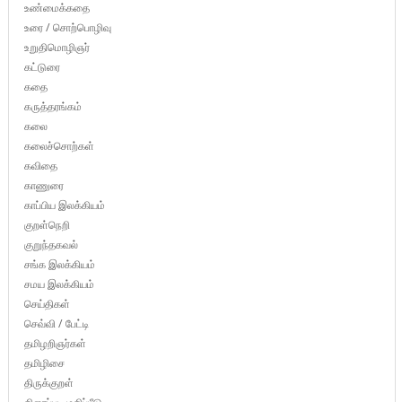
உண்மைக்கதை
உரை / சொற்பொழிவு
உறுதிமொழிஞர்
கட்டுரை
கதை
கருத்தரங்கம்
கலை
கலைச்சொற்கள்
கவிதை
காணுரை
காப்பிய இலக்கியம்
குறள்நெறி
குறுந்தகவல்
சங்க இலக்கியம்
சமய இலக்கியம்
செய்திகள்
செவ்வி / பேட்டி
தமிழறிஞர்கள்
தமிழிசை
திருக்குறள்