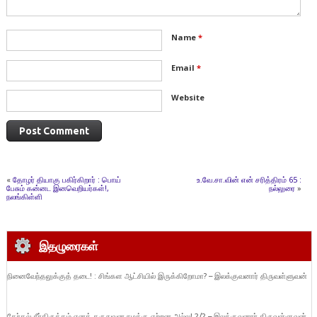
Name
*
Email
*
Website
«
தோழர் தியாகு பகிர்கிறார் : பொய்
உ.வே.சா.வின் என் சரித்திரம் 65 :
பேசும் கன்னட இனவெறியர்கள்!,
நல்லுரை
»
நலங்கிள்ளி
இதழுரைகள்
நினைவேந்தலுக்குத் தடை! : சிங்கள ஆட்சியில் இருக்கிறோமா? – இலக்குவனார் திருவள்ளுவன்
தேர்தல் சீர்திருத்தம் எனக் கருதுவன நமக்கு ஏற்றன அல்ல! 2/2 – இலக்குவனார் திருவள்ளுவன்