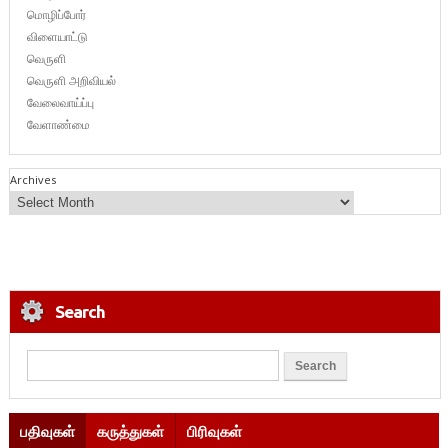
மொழிப்போர்
விளையாட்டு
வெருளி
வெருளி அறிவியல்
வேலைவாய்ப்பு
வேளாண்மை
Archives
Search
பதிவுகள்
கருத்துகள்
பிரிவுகள்