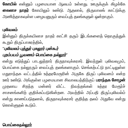
கோயில்
என்னும் பழமையான ஆலயம் உள்ளது. ஊருக்குக் கிழக்கே
கைலாச நாதர்
கோயிலும் உண்டு. ஆதலால், திருவாலங் காட்டுக்கு
அணித்தாகவுள்ள பழையனுரும் வைப்புத் தலங்களுள் ஒன்றாகும்.
புலிவலம்
இன்னும் திருக்கயிலாச நாதர் காட்சி தரும் இடங்களைத் தொகுத்துக்
கூறும் திருப்பாசுரத்தில்,
“
புலிவலம் புத்துர் புகலூர் புன்கூர்
புறம்பயம் பூவணம் பொய்கை நல்லூர்
”
என்று எடுத்துப் பாடலுற்றார் திருநாவுக்கரசர். இவற்றுள் புலிவலமும்,
பொய்கை நல்லூரும் வைப்புத் தலங்களாகும். செங்கற்பட்டு நாட்டிலுள்ள
மதுராந்தக வட்டத்தில் உத்தரமேரூரின் அருகே திருப் புலிவனம் என்ற
ஊர் உண்டு. அங்குள்ள பழமையான சிவாலயத்திற்குப்
பராந்தக சோழன்
முதலாய சிறந்த மன்னர் விட்ட நிவந்தங்கள் உத்தர மேரூர்ச்
சாசனங்களிற் குறிக்கப்படுகின்றன. அவற்றில் அப்பதி திருப்புலிவல்ம்
என்று காணப்படுதலால், திருநாவுக்கரசர் குறித்த தலம் அதுவே என்று
கொள்ளுதல் கூடும்.
பொய்கைநல்லூர்