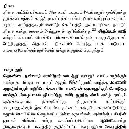
புரிசை
புரிசை நாட்டுப் புரிசையும் இறைவன் உறையும் இடங்களுள் ஒன்றென்று
குறித்தார்
சுந்தரர்
. காஞ்சிபுர வட்டத்தில் உள்ள புரிசை என்னும் பதி சாலப்
பழமை வாய்ந்ததாகும்.மணவிற் கோட்டத்தி லுள்ள புரிசை நாட்டுப்
23
புரிசை என்று சாசனம் இவ்வூரைக் குறிக்கின்றது.
திருப்படக் காடு
என்னும் பெயரால் விளங்கிய புரிசைக் கோயில் தமிழரசரது ஆதரவைப்
பெற்றிருந்தது. ஆதலால், புரிசையில் அமர்ந்த படக் காடுடைய
பரமனையே சுந்தரர் குறித்தார் என்று கருதுதல் பொருந்தும்.
பழையனூர்
‘
தொண்டை நன்னாடு சான்றோர் உடைத்து
‘ என்னும் வாய்மொழிக்குச்
சான்றாக நிற்பது பழையனுர் ஆகும். இச்சிற்றூரில் வாழ்ந்த
வேளாளர்
எழுபதின்மரும் வழிப்போக்கனாகிய வணிகன் ஒருவனுக்குக் கொடுத்த
வாக்குப் பிழையாமல் தீப்பாய்ந்து உயிர் துறந்த சீலம்
தமிழ் நாட்டில்
நெடுங்கதையாக நிலவுகின்றது. திருவாலங் காட்டுக்கும்
பழையனுருக்கும் இடையேயுள்ள குட்டைக் கரையில் காணப்படுகின்ற
சதுரக் கோயிலிலே செதுக்கப்பட்டுள்ள உருவங்கள், அச்சத்திய சீலரின்
ஞாபகச் சின்னம் என்று சொல்லப்படுகின்றன.
பழனை
யென்று
திருநாவுக்கரசர் பாசுரத்திற் குறிக்கப்பட்ட பழையனுரில்
கொழுந்தீசர்