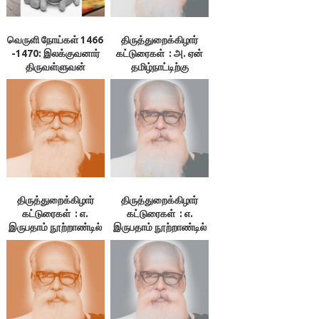
வெருளி நோய்கள் 1466
திருத்துறைக்கிழார்
-1470: இலக்குவனார்
கட்டுரைகள் : அ. ஏன்
திருவள்ளுவன்
தமிழ்நாட்டிற்கு
விடுதலை?
திருத்துறைக்கிழார்
திருத்துறைக்கிழார்
கட்டுரைகள் : எ.
கட்டுரைகள் : எ.
இருபதாம் நூற்றாண்டில்
இருபதாம் நூற்றாண்டில்
தமிழ்நாட்டின் நிலைமை
தமிழ்நாட்டின் நிலைமை
– 3. குமுகாய அமைப்பு,
– 1.தமிழ்நாடு. 2. மொழி
4.பொருளியல் நிலை,
5.மக்கள் வாழ்க்கை
நிலை