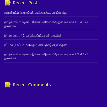
Recent Posts
கவிஞர் புத்தேரி தானப்பன் அவர்களுக்குப் பாராட்டு விழா
தமிழ்க் காப்புக் கழகம் – இணைய அரங்கம்: ஆளுமையர் உரை 173 & 174 ;
நூலரங்கம்
இணைய உரை 10, தமிழ்க்காப்புக்கழகம், புதுதில்லி
நட்பு தமிழ் வட்டம், 7ஆவது ஆண்டு தமிழ் விழா, மதுரை
தமிழ்க் காப்புக் கழகம் – இணைய அரங்கம்: ஆளுமையர் உரை 171 & 172 ;
நூலரங்கம்
Recent Comments