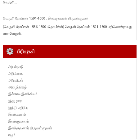
வெருளி...
வெருளி நோய்கள் 1591-1600 : இலக்குவனார் திருவள்ளுவன்
(வெருளி நோய்கள் 1586-1590 :தொடர்ச்சி) வெருளி நோய்கள் 1591-1600 பதினொன்றாவது
வார வெருளி...
பிரிவுகள்
அயல்நாடு
அறிக்கை
அறிவியல்
அழைப்பிதழ்
இக்கால இலக்கியம்
இதழுரை
இந்தி எதிர்ப்பு
இலக்கணம்
இலக்குவனார்
இலக்குவனார் திருவள்ளுவன்
ஈழம்