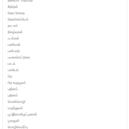
திரைப்பட மதிப்பீடு
தேர்தல்
தொடர்கதை
தொல்காப்பியம்
நாடகம்
நிகழ்வுகள்
படங்கள்
பணிமலர்
பண்பாடு
பயணக்கட்டுரை
பாடல்
பாவியம்
பிற
பிற கருவூலம்
புதினம்
புதினம்
பொன்மொழி
மருத்துவம்
மு.இராமகிருட்டிணன்
முகநூல்
மொழிபெயர்ப்பு