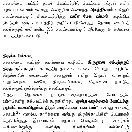
தொண்டை நாட்டுத் தாமற் கோட்டத்தில் பொய்கை நல்லூர் என்ற
பழமையான ஊர் உள்ளது. அவ்வூரில் அமைந்த
அகத்தீச்சுரம்
என்னும்
பொய்கைநல்லூர் சிவாலயத்திற்கு
வயிர மேக வர்மன்
வழங்கிய
நிவந்தம் ஒரு சாசனத்திற் குறிக்கப்படுகின்றது. தேவார வைப்புத்
தலங்களுள் ஒன்றாகிய இப் பொய்கைநல்லூர் இப்போது அரக்கோண
25
வட்டத்திற் காணப்படும்.
திருக்காரிக்கரை
தொண்டை நாட்டுத் தலங்களை வழிபட்ட
திருஞான சம்பந்தரும்
திருநாவுக்கரசரும்
காளத்திநாதனைக் காணச் செல்லும் வழியில்
திருக்காரிக் கரையைத் தொழுதார் என்று இருவர் வரலாறும்
கூறுகின்றன. எனவே, திருக்காரிக்கரை தொண்டை நாட்டுத்
தலங்களுள் ஒன்றென்பது தெளிவாகும்.
அத்தலம் தொண்டை நாட்டுக் குன்றவர்த்தனக் கோட்டத்தில்
உள்ளதென்று கல்வெட்டுக் கூறுகின்றது. “
குன்ற வருத்தனக் கோட்டத்து
நடுவில் மலையிலுள்ள திருக் காரிக்கரை யுடையார்
” என்பது சாசனத்
26
தொடர்.
எனவே, காரிக்கரை என்பது திருக்கோயிலின் பெயராகத்
தெரிகின்றது. இராசராசன் முதலாய பெருஞ்சோழ மன்னர்கள்
அக்கோயிலுக்கு அளித்த நிவந்தங்கள் கல்வெட்டிற்