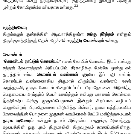
சாத்தங்குடி என்று திருநாவுக்கரசர் குறித்தவாறே இன்றும் அவ்வூர்
22
முற்றும் கோயிலுக்கே உரியதாக உள்ளது.
உருத்திரகோடி
திருக்கழுக் குன்றத்தின் அடிவாரத்திலுள்ள
சங்கு தீர்த்தம்
என்னும்
திருக்குளத்திற்குத் தென் கிழக்கில்
உருத்திர கோடீச்சுரம்
உள்ளது.
கொண்டல்
“
கொண்டல் நாட்டுக் கொண்ட
ல்” ஈசன் கோயில் கொண்ட இடம் என்பது
சுந்தரர் தேவாரத்தால் அறியப்படும். சீர்காழிக்கு மேற்கே மூன்று கல்
தூரத்தில் உள்ள
கொண்டல் வண்ணன் குடி
யே இப் பதி என்பர்.
கொண்டல் வண்ணனாகிய திருமால் விரும்பிய வண்ணம் ஈசன்
எழுந்தருளி, முருக வேளால் சிறையிடப்பட்ட பிரமதேவனை விடுவித்த
பெருமையை அவ்வூர்ப் பெயர் உணர்த்தும் என்பது புராணக் கொள்கை.
இதற்கேற்ப அங்கு முருகப்பெருமான் இன்றும் சிறப்பாக வழிபடப்
பெறுகின்றார். பிரமதேவனை விடுவித்த பின்னர், தாரக மந்திரமாகிய
பிரணவத்தின் பொருளை முருகன் வாயிலாகக் கேட்டு மகிழ்ந்தமையால்
தாரக பரமேசுரம்
என்னும் நாமம் அங்குள்ள ஈசனுக்கு அமைந்தது.
ஆலயத்தின் ஒரு புறம் திருமாலின் திருவுருவம் காணப்படுகின்றது.
இங்ஙனம் கந்தனார் தந்தையார் விரும்பியுறையும் இடம் இப்பொழுது