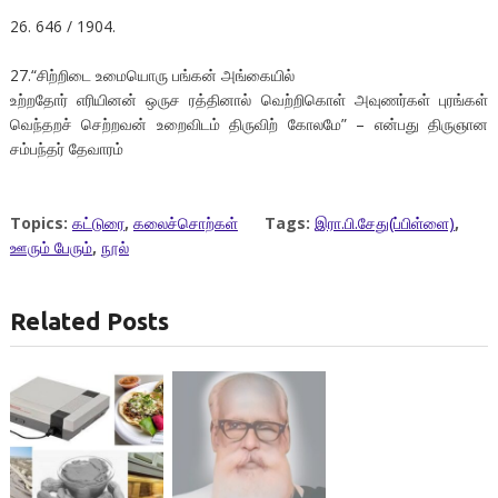
26. 646 / 1904.
27.“சிற்றிடை உமையொரு பங்கன் அங்கையில்
உற்றதோர் எரியினன் ஒருச ரத்தினால் வெற்றிகொள் அவுணர்கள் புரங்கள்
வெந்தறச் செற்றவன் உறைவிடம் திருவிற் கோலமே” – என்பது திருஞான
சம்பந்தர் தேவாரம்
Topics:
கட்டுரை
,
கலைச்சொற்கள்
Tags:
இரா.பி.சேது(ப்பிள்ளை)
,
ஊரும் பேரும்
,
நூல்
Related Posts