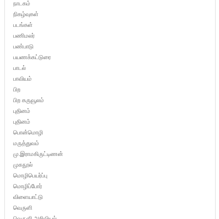
நாடகம்
நிகழ்வுகள்
படங்கள்
பணிமலர்
பண்பாடு
பயணக்கட்டுரை
பாடல்
பாவியம்
பிற
பிற கருவூலம்
புதினம்
புதினம்
பொன்மொழி
மருத்துவம்
மு.இராமகிருட்டிணன்
முகநூல்
மொழிபெயர்ப்பு
மொழிப்போர்
விளையாட்டு
வெருளி
வெருளி அறிவியல்