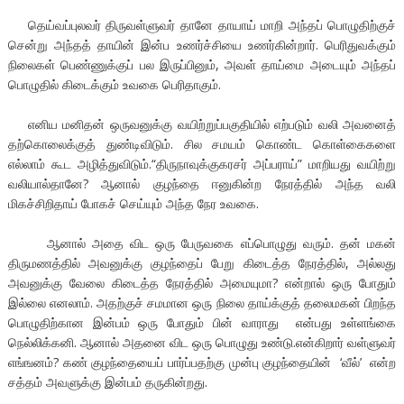
தெய்வப்புலவர் திருவள்ளுவர் தானே தாயாய் மாறி அந்தப் பொழுதிற்குச்
சென்று அந்தத் தாயின் இன்ப உணர்ச்சியை உணர்கின்றார். பெரிதுவக்கும்
நிலைகள் பெண்ணுக்குப் பல இருப்பினும், அவள் தாய்மை அடையும் அந்தப்
பொழுதில் கிடைக்கும் உவகை பெரிதாகும்.
எனிய மனிதன் ஒருவனுக்கு வயிற்றுப்பகுதியில் எற்படும் வலி அவனைத்
தற்கொலைக்குத் துண்டிவிடும். சில சமயம் கொண்ட கொள்கைகளை
எல்லாம் கூட அழித்துவிடும்.“திருநாவுக்குகரசர் அப்பராய்” மாறியது வயிற்று
வலியால்தானே? ஆனால் குழந்தை ஈனுகின்ற நேரத்தில் அந்த வலி
மிகச்சிறிதாய் போகச் செய்யும் அந்த நேர உவகை.
ஆனால் அதை விட ஒரு பேருவகை எப்பொழுது வரும். தன் மகன்
திருமணத்தில் அவனுக்கு குழந்தைப் பேறு கிடைத்த நேரத்தில், அல்லது
அவனுக்கு வேலை கிடைத்த நேரத்தில் அமையுமா? என்றால் ஒரு போதும்
இல்லை எனலாம். அதற்குச் சமமான ஒரு நிலை தாய்க்குத் தலைமகன் பிறந்த
பொழுதிற்கான இன்பம் ஒரு போதும் பின் வாராது என்பது உள்ளங்கை
நெல்லிக்கனி. ஆனால் அதனை விட ஒரு பொழுது உண்டு.என்கிறார் வள்ளுவர்
எங்ஙனம்? கண் குழந்தையைப் பார்ப்பதற்கு முன்பு குழந்தையின் ‘வீல்’ என்ற
சத்தம் அவளுக்கு இன்பம் தருகின்றது.