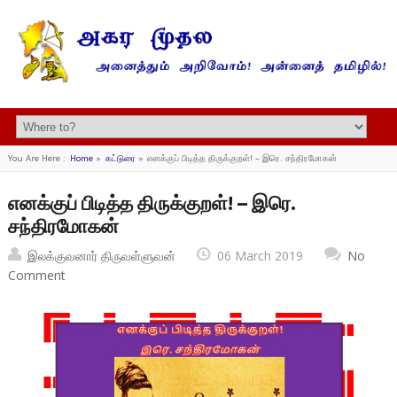
You Are Here :
Home
»
கட்டுரை
»
எனக்குப் பிடித்த திருக்குறள்! – இரெ. சந்திரமோகன்
எனக்குப் பிடித்த திருக்குறள்! – இரெ.
சந்திரமோகன்
இலக்குவனார் திருவள்ளுவன்
06 March 2019
No
Comment