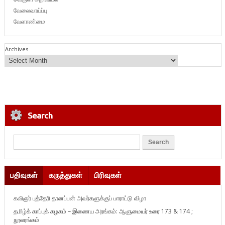
வேலைவாய்ப்பு
வேளாண்மை
Archives
Search
பதிவுகள்
கருத்துகள்
பிரிவுகள்
கவிஞர் புத்தேரி தானப்பன் அவர்களுக்குப் பாராட்டு விழா
தமிழ்க் காப்புக் கழகம் – இணைய அரங்கம்: ஆளுமையர் உரை 173 & 174 ;
நூலரங்கம்