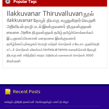
Popular Tags
Ilakkuvanar Thiruvalluvan
நூல்
ilakkuvanar
தோழர் தியாகு எழுதுகிறார்
வெருளி
அறிவியல்
தாழி மடல்
இலக்குவனார் திருவள்ளுவன்
வைகை அனிசு
திருவள்ளுவர்
தமிழ்
தமிழ்ச்சொல்லாக்கம்
இ.பு.ஞானப்பிரகாசன்
மறைமலை இலக்குவனார்
தமிழ்க்காப்புக்கழகம்
மொழி மாற்றச் சொற்கள்
உ.வே.சா.
குறள்நெறி
சட்டச் சொற்கள் விளக்கம்
technical terms
கலைச்சொல்
தோழர்
தியாகு
என் சரித்திரம்
சுரதா
அறிவியல் வகைமைச் சொற்கள் 3000
திருக்குறள்
Recent Posts
கவிஞர் புத்தேரி தானப்பன் அவர்களுக்குப் பாராட்டு விழா