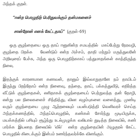
அந்தக் குறள்.
“ஈன்ற பொழுதிற் பெரிதுவக்கும் தன்மகனைச்
சான்றோன் எனக் கேட்டதாய்
”
(குறள்-69)
ஒரு குழந்தையை ஒரு தாய் ஈனுகின்ற சமயத்தில் மகப்பேற்று நேரவழி,
குழந்தை பிறக்க வேண்டும் என்ற அச்சம், தாதி மற்றும் மருத்துவரின்
அறிவுரைப் பேச்சு, அந்த ஒரு பொழுதிற்காகப் பத்துமாதங்கள் காத்திருந்த
நிலை,
இதற்குக் காரணமான கணவன், தானும் இவ்வாறுதானே நம் தாயிடம்
இருந்து பிறந்தோம் என்ற நினைவு, தந்தை, தாய், பக்கத்துவீடு, எதிர்த்த
வீட்டுக் குழந்தைகள், எளிதாகக் குழந்தையைப் பெற்றுவந்த தன் தோழி,
என்று பல நிலைகளைச் சிந்தித்து, விலா எழும்புகளை வளைத்து, முண்டி
வரும் குழந்தையை முழு ஆற்றலையும் பயன்படுத்தி வெளிவரச் செய்த
அந்தக்கணத்தில், அந்தப்பொழுதில், கண்கள் சோர்ந்து மூடியிருக்க,
மயக்கத்தில் பசியும் சூழ்ந்து உடல்முழுக்க வலியால் துடித்த நிலையில், கண்
பார்க்க இயலாத நிலையில் ‘வீல்’ என்ற குழந்தையின் அழுகுரல் கேட்ட
பொழுதில் கிடைக்கும் இன்பம் உணர்ந்தவர்க்கே விளங்கும்.