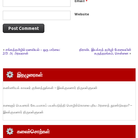
Email
*
Website
«
சங்கத்தமிழில் வனவியல் – ஒரு பார்வை:
திராவிட இயக்கத் தமிழர் பேரவையின்
2/3: அ. அரவரசன்
கருத்தரங்கம், சென்னை
»
இதழுரைகள்
கண்ணியக் காவலர் குலோத்துங்கன் – இலக்குவனார் திருவள்ளுவன்
கலைஞர் பெயரைக் கேடயமாகப் பயன்படுத்தி மொழிக்கொலை புரிய அரசைத் தூண்டுவதா? –
இலக்குவனார் திருவள்ளுவன்
கலைச்சொற்கள்