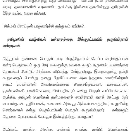
செல்வதும் இக்கருத்திற்கு வலு சேர்க்கிறது. எனவே தான் தலைமகனின்
வரவு தலைமகளின் வரவைவிட தாய்க்கு இனிமை தருகின்றது. தமிழனின்
இந்த உயர்வு நிலை எங்கே!.
சிக்மன் பிராய்டின் பாலுணர்ச்சி தத்துவம் எங்கே?..
த
மிழனின் வாழ்வியல் உன்னதத்தை இக்குறட்பாவில் தருகின்றான்
வள்ளுவன்
.
அத்துடன் தன்மகன் பொருள் ஈட்டி விருந்தோம்பல் செய்ய வழிவகுப்பான்
என்ற பெருமையும் ஒரு சேர அவளுக்கு உவகை வரும் தருணம். பயணத்தை
தொடங்கி மீண்டும் சிறப்பாக வீடுவந்து சேர்ந்தபிறகு, இறைவனுக்கு நன்றி
கூறுவதைப் போன்று தனது பிறவிப்பயனை அடைந்ததாக உணர்கின்றாள்
தாய.; பெண்ணின் அணிகலன்களை சீவகசிந்தாமணி, வளையாபதி,
குண்டலகேசி. மணிமேகலை, சிலப்பதிகாரம் என்று பெரும் காப்பியங்களாக
ஆக்கிய தமிழன் பெண்கள் தன்மகனைச் சான்றோன் எனக் கேட்பது பிறர்
வாயால்தான். குறிப்பாகக், கணவன் அல்லது அக்கம்பக்கத்தினர் கூறுகின்ற
சொற்களால் என்று பெரும்பாலோர் பொருள் கூறுகின்றனர். என்றாலும்
அதனை நேரடியாகக் கேட்கும் இன்பத்திற்கு, ஈடாகுமா?
ஆயினும். எனக்கு அதற்கு மாற்றுக் கருத்து உண்டு. பெண்ணைப்