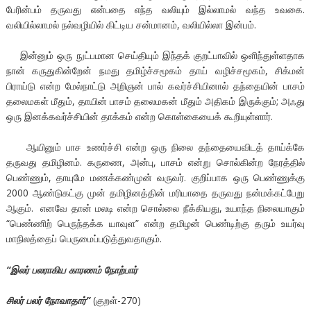
பேரின்பம் தருவது என்பதை எந்த வலியும் இல்லாமல் வந்த உவகை.
வலியில்லாமல் நல்வழியில் கிட்டிய சன்மானம், வலியில்லா இன்பம்.
இன்னும் ஒரு நுட்பமான செய்தியும் இந்தக் குறட்பாவில் ஒளிந்துள்ளதாக
நான் கருதுகின்றேன் நமது தமிழ்ச்சமூகம் தாய் வழிச்சமூகம், சிக்மன்
பிராய்டு என்ற மேல்நாட்டு அறிஞன் பால் கவர்ச்சியினால் தந்தையின் பாசம்
தலைமகள் மீதும், தாயின் பாசம் தலைமகன் மீதும் அதிகம் இருக்கும்; அஃது
ஒரு இனக்கவர்ச்சியின் தாக்கம் என்ற கொள்கையைக் கூறியுள்ளார்.
ஆயினும் பாச உணர்ச்சி என்ற ஒரு நிலை தந்தையைவிடத் தாய்க்கே
தருவது தமிழினம். கருணை, அன்பு, பாசம் என்று சொல்கின்ற நேரத்தில்
பெண்ணும், தாயுமே மணக்கண்முன் வருவர். குறிப்பாக ஒரு பெண்ணுக்கு
2000 ஆண்டுகட்கு முன் தமிழினத்தின் மரியாதை தருவது நன்மக்கட்பேறு
ஆகும். எனவே தான் மலடி என்ற சொல்லை நீக்கியது, உயாந்த நிலையாகும்
“பெண்ணிற் பெருந்தக்க யாவுள” என்ற தமிழன் பெண்டிற்கு தரும் உயர்வு
மாநிலத்தைப் பெருமைப்படுத்துவதாகும்.
“இலர் பலராகிய காரணம் நோற்பார்
சிலர் பலர் நோவாதார்
”
(குறள்-270)