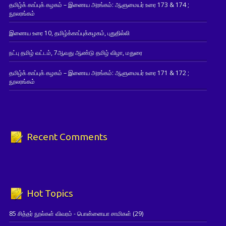
தமிழ்க் காப்புக் கழகம் – இணைய அரங்கம்: ஆளுமையர் உரை 173 & 174 ;
நூலரங்கம்
இணைய உரை 10, தமிழ்க்காப்புக்கழகம், புதுதில்லி
நட்பு தமிழ் வட்டம், 7ஆவது ஆண்டு தமிழ் விழா, மதுரை
தமிழ்க் காப்புக் கழகம் – இணைய அரங்கம்: ஆளுமையர் உரை 171 & 172 ;
நூலரங்கம்
Recent Comments
Hot Topics
85 சித்தர் நூல்கள் விவரம் - பொன்னையா சாமிகள்
(29)