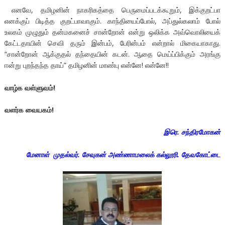
எனவே, தமிழனின் நாகரிகத்தை பெருமைப்படக்கூறும், இக்குறட்பா
எனக்குப் பிடித்த குறட்பாவாகும். காந்தியைப்போல், அப்துல்கலாம் போல்
உலகம் முழுதும் தன்மகனைச் சான்றோன் என்று ஒலிக்க அவ்வொலியைக்
கேட்டதாயின் செவி தரும் இன்பம், பேரின்பம் என்றால் மிகையாகாது.
“சான்றோன் ஆக்குதல் தந்தையின் கடன். ஆதை மெய்ப்பிக்கும் அரங்கு
ஈன்று புறந்தந்த தாய்” தமிழனின் மாண்பு என்னே! என்னே!!
வாழ்க வள்ளுவம்!
வளர்க வையகம்!
இரெ. சந்திரமோகன்
மேனாள் முதல்வர். சேவுகன் அண்ணாமலைக் கல்லூரி. தேவகோட்டை