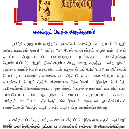
எனக்குப் பிடித்த திருக்குறள்!
தமிழ்ச் சமுதாயம் நயத்தக்க நாகரிகம் வேண்டும் சமுதாயம்; “யாதும்
ஊரே, யாவரும் கேளிர்” என்று “ங” போல் வளைக்கும் சமுதாயம். அதன்
ஒப்பற்ற பெருமையைப் பறைசாற்றும் நூற்களுள் மிகச்சிறந்தது
தொல்காப்பியம், மற்றும் திருக்குறள் என்பது எனது கருத்து. மனித இனம்
படிநிலை வளர்ச்சியில் உருவாகி, உடல் வலுவால் மட்டுமின்றி அறிவு ஆற்றலால்
மேம்பட்டது. பல்லாயிரக்கணக்கான ஆண்டுகளாக நடைபெற்று வரும்
வாழக்கைப் போராட்டத்தின் விளைவாக மிருகங்களிடம் இருந்து மேம்பட்டு,
உயிரினங்கள் அனைத்தையும் பாதுகாக்கும் நிலைக்கு மனிதன் உயர்கின்றான்.
காலப்போராட்டத்தில் கருத்துக்களால் மேம்பட்ட சமுதாயமாக, உலகைக்
காக்கும் சக்தியாக விளங்கும் சொற்களால் உருவான இலக்கியங்கள்
கொண்டதால் “தமிழ்மொழி” செம்மொழி என்று உரைக்கப்படுகிறது.
எனக்குப் பிடித்த குறள், அனைவருக்கும் தெரிந்த ஒரு குறள். ஆயினும்
அதில் மறைந்திருக்கும் நுட்பமான பொருள்கள் என்னை அதிரவைக்கின்றன
.