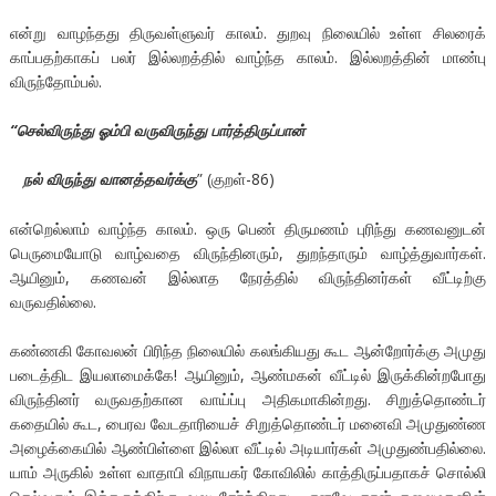
என்று வாழந்தது திருவள்ளுவர் காலம். துறவு நிலையில் உள்ள சிலரைக்
காப்பதற்காகப் பலர் இல்லறத்தில் வாழ்ந்த காலம். இல்லறத்தின் மாண்பு
விருந்தோம்பல்.
“
செல்விருந்து ஓம்பி வருவிருந்து பார்த்திருப்பான்
நல் விருந்து வானத்தவர்க்கு
” (குறள்-86)
என்றெல்லாம் வாழ்ந்த காலம். ஒரு பெண் திருமணம் புரிந்து கணவனுடன்
பெருமையோடு வாழ்வதை விருந்தினரும், துறந்தாரும் வாழ்த்துவார்கள்.
ஆயினும், கணவன் இல்லாத நேரத்தில் விருந்தினர்கள் வீட்டிற்கு
வருவதில்லை.
கண்ணகி கோவலன் பிரிந்த நிலையில் கலங்கியது கூட ஆன்றோர்க்கு அமுது
படைத்திட இயலாமைக்கே! ஆயினும், ஆண்மகன் வீட்டில் இருக்கின்றபோது
விருந்தினர் வருவதற்கான வாய்ப்பு அதிகமாகின்றது. சிறுத்தொண்டர்
கதையில் கூட, பைரவ வேடதாரியைச் சிறுத்தொண்டர் மனைவி அமுதுண்ண
அழைக்கையில் ஆண்பிள்ளை இல்லா வீட்டில் அடியார்கள் அமுதுண்பதில்லை.
யாம் அருகில் உள்ள வாதாபி விநாயகர் கோவிலில் காத்திருப்பதாகச் சொல்லி