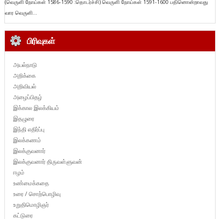
(வெருளி நோய்கள் 1586-1590 :தொடர்ச்சி) வெருளி நோய்கள் 1591-1600 பதினொன்றாவது
வார வெருளி...
பிரிவுகள்
அயல்நாடு
அறிக்கை
அறிவியல்
அழைப்பிதழ்
இக்கால இலக்கியம்
இதழுரை
இந்தி எதிர்ப்பு
இலக்கணம்
இலக்குவனார்
இலக்குவனார் திருவள்ளுவன்
ஈழம்
உண்மைக்கதை
உரை / சொற்பொழிவு
உறுதிமொழிஞர்
கட்டுரை