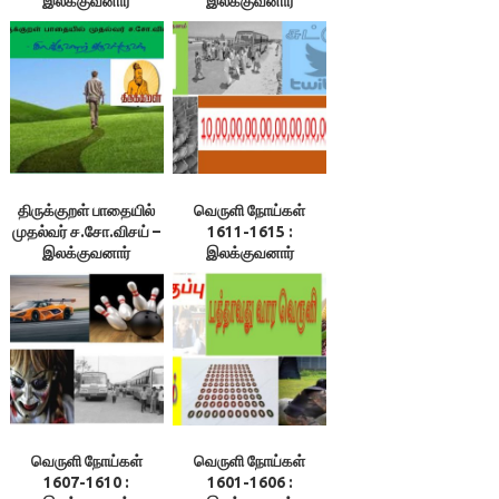
இலக்குவனார்
இலக்குவனார்
திருவள்ளுவன்
திருவள்ளுவன்
திருக்குறள் பாதையில்
வெருளி நோய்கள்
முதல்வர் ச.சோ.விசய் –
1611-1615 :
இலக்குவனார்
இலக்குவனார்
திருவள்ளுவன்
திருவள்ளுவன்
வெருளி நோய்கள்
வெருளி நோய்கள்
1607-1610 :
1601-1606 :