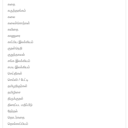
கதை
கருத்தரங்கம்
கலை
கலைச்சொற்கள்
கவிதை
காணுரை
காப்பிய இலக்கியம்
குறள்நெறி
குறுந்தகவல்
சங்க இலக்கியம்
சமய இலக்கியம்
செய்திகள்
செவ்வி / பேட்டி
தமிழறிஞர்கள்
தமிழிசை
திருக்குறள்
திரைப்பட மதிப்பீடு
தேர்தல்
தொடர்கதை
தொல்காப்பியம்