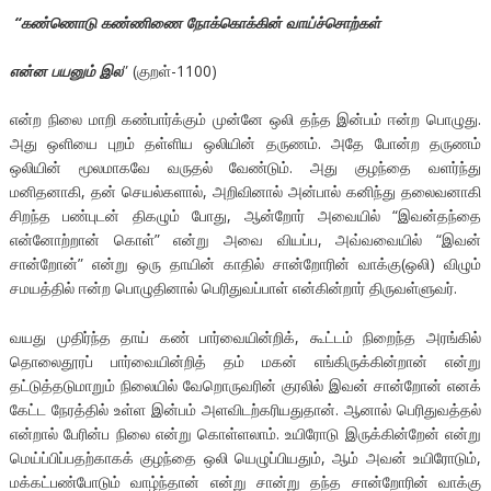
“கண்ணொடு கண்ணிணை நோக்கொக்கின் வாய்ச்சொற்கள்
என்ன பயனும் இல
” (குறள்-1100)
என்ற நிலை மாறி கண்பார்க்கும் முன்னே ஒலி தந்த இன்பம் ஈன்ற பொழுது.
அது ஒளியை புறம் தள்ளிய ஒலியின் தருணம். அதே போன்ற தருணம்
ஒலியின் மூலமாகவே வருதல் வேண்டும். அது குழந்தை வளர்ந்து
மனிதனாகி, தன் செயல்களால், அறிவினால் அன்பால் கனிந்து தலைவனாகி
சிறந்த பண்புடன் திகழும் போது, ஆன்றோர் அவையில் “இவன்தந்தை
என்னோற்றான் கொள்” என்று அவை வியப்ப, அவ்வவையில் “இவன்
சான்றோன்” என்று ஒரு தாயின் காதில் சான்றோரின் வாக்கு(ஒலி) விழும்
சமயத்தில் ஈன்ற பொழுதினால் பெரிதுவப்பாள் என்கின்றார் திருவள்ளுவர்.
வயது முதிர்ந்த தாய் கண் பார்வையின்றிக், கூட்டம் நிறைந்த அரங்கில்
தொலைதூரப் பார்வையின்றித் தம் மகன் எங்கிருக்கின்றான் என்று
தட்டுத்தடுமாறும் நிலையில் வேறொருவரின் குரலில் இவன் சான்றோன் எனக்
கேட்ட நேரத்தில் உள்ள இன்பம் அளவிடற்கரியதுதான். ஆனால் பெரிதுவத்தல்
என்றால் பேரின்ப நிலை என்று கொள்ளலாம். உயிரோடு இருக்கின்றேன் என்று
மெய்ப்பிப்பதற்காகக் குழந்தை ஒலி யெழுப்பியதும், ஆம் அவன் உயிரோடும்,
மக்கட்பண்போடும் வாழ்ந்தான் என்று சான்று தந்த சான்றோரின் வாக்கு