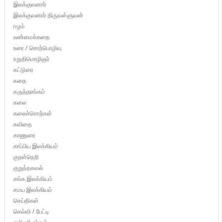
இலக்குவனார்
இலக்குவனார் திருவள்ளுவன்
ஈழம்
உண்மைக்கதை
உரை / சொற்பொழிவு
உறுதிமொழிஞர்
கட்டுரை
கதை
கருத்தரங்கம்
கலை
கலைச்சொற்கள்
கவிதை
காணுரை
காப்பிய இலக்கியம்
குறள்நெறி
குறுந்தகவல்
சங்க இலக்கியம்
சமய இலக்கியம்
செய்திகள்
செவ்வி / பேட்டி