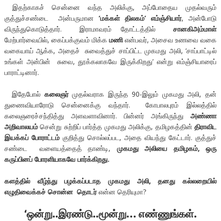
இதற்காகச் சென்னை வந்த அலிக்கு, அப்போதைய முதல்வரும்
குத்துச்சண்டை அன்பருமான
‘மக்கள் திலகம்’ எம்ஞ்சியார்
, அன்போடு
விருந்துகொடுத்தார். இராமாவரம் தோட்டத்தில்
சானகிஅம்மாள்
மேற்பார்வையில், கைப்பக்குவம் மிக்க
மணி
என்பவர், அசைவ உணவை வகை
வகையாய் ஆக்க, அதைச் சுவைத்துச் சாப்பிட்ட முகமது அலி, ‘சாப்பாட்டில்
உங்கள் அன்பின் சுவை, தூக்கலாகவே இருக்கிறது’ என்று எம்ஞ்சியாரைப்
பாராட்டினார்.
இதேபோல்
கலைஞர்
முதல்வராக இருந்த 90-இலும் முகமது அலி, தன்
துணைவியாரோடு சென்னைக்கு வந்தார். கோபாலபுரம் இல்லத்தில்
கலைஞரைச்சந்தித்து அளவளாவினார். பின்னர் அங்கிருந்து
அண்ணா
அறிவாலயம்
சென்று சுற்றிப் பார்த்த முகமது அலிக்கு, தமிழகத்தின்
திராவிட
இயக்கப் போராட்டம்
குறித்து சொல்லப்பட, அதை வியந்து கேட்டார். குத்துச்
சண்டை வளையத்தைத் தாண்டி,
முகமது அலியை தமிழகம், ஒரு
கருப்பினப் போரளியாகவே பார்க்கிறது.
களத்தில் வீழ்ந்து பழக்கப்படாத முகமது அலி, தனது கல்லறையில்
எழுதிவைக்கச் சொன்ன தொடர்
என்ன தெரியுமா?
‘ஒன்று..இரண்டு..மூன்று… எண்ணுங்கள்.