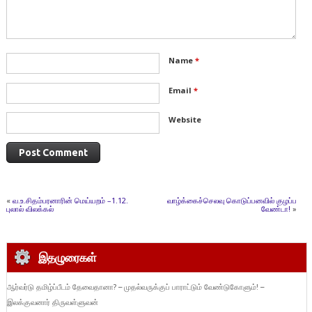
Name
*
Email
*
Website
«
வ.உ.சிதம்பரனாரின் மெய்யறம் –1.12.
வாழ்க்கைச்செலவு கொடுப்பனவில் குழப்ப
புலால் விலக்கல்
வேண்டா!
»
இதழுரைகள்
ஆர்வர்டு தமிழ்ப்பீடம் தேவைதானா? – முதல்வருக்குப் பாராட்டும் வேண்டுகோளும்! –
இலக்குவனார் திருவள்ளுவன்