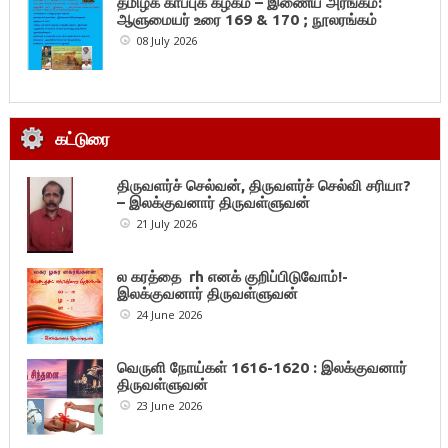
தமிழ்க் காப்புக் கழகம் – இணைய அரங்கம்:
ஆளுமையர் உரை 169 & 170 ; நூலரங்கம்
08 July 2026
கட்டுரை
திருவளர்ச் செல்வன், திருவளர்ச் செல்வி சரியா?
– இலக்குவனார் திருவள்ளுவன்
21 July 2026
ல கரத்தை rh எனக் குறிப்பிடுவோம்!-
இலக்குவனார் திருவள்ளுவன்
24 June 2026
வெருளி நோய்கள் 1616-1620 : இலக்குவனார்
திருவள்ளுவன்
23 June 2026