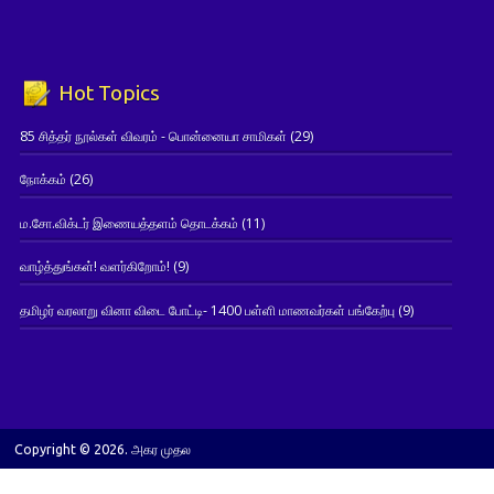
Hot Topics
85 சித்தர் நூல்கள் விவரம் - பொன்னையா சாமிகள்
(29)
நோக்கம்
(26)
ம.சோ.விக்டர் இணையத்தளம் தொடக்கம்
(11)
வாழ்த்துங்கள்! வளர்கிறோம்!
(9)
தமிழர் வரலாறு வினா விடை போட்டி- 1400 பள்ளி மாணவர்கள் பங்கேற்பு
(9)
Copyright © 2026. அகர முதல