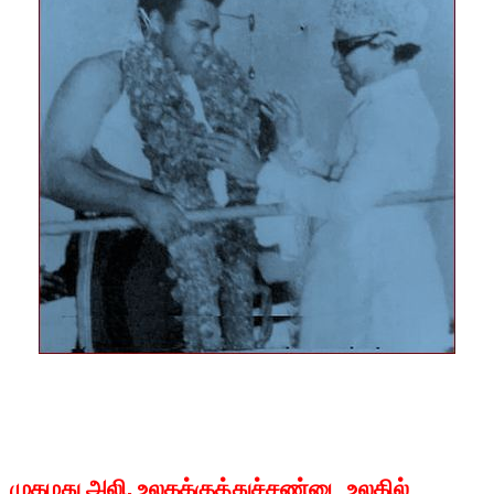
முகமது அலி, உலகக்குத்துச்சண்டை உலகில்