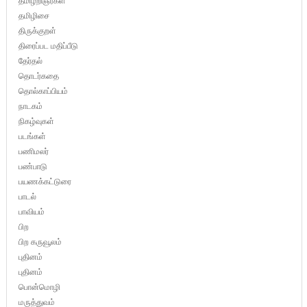
தமிழறிஞர்கள்
தமிழிசை
திருக்குறள்
திரைப்பட மதிப்பீடு
தேர்தல்
தொடர்கதை
தொல்காப்பியம்
நாடகம்
நிகழ்வுகள்
படங்கள்
பணிமலர்
பண்பாடு
பயணக்கட்டுரை
பாடல்
பாவியம்
பிற
பிற கருவூலம்
புதினம்
புதினம்
பொன்மொழி
மருத்துவம்