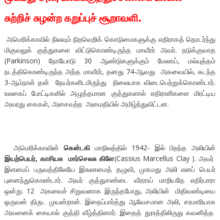
சுற்றிச் சுழன்ற கறுப்புச் சூறாவளி.
அமெரிக்காவில் நிலவும் நிறவெறிக் கொடுமைகளுக்கு எதிராகத் தொடர்ந்து
மிகுவலுக் குத்துகளை விட்டுகொண்டிருந்த மாவீரர் அவர். நடுக்குவாத
(Parkinson) நோயோடு 30 ஆண்டுகளுக்கும் மேலாய், மல்யுத்தம்
நடத்திகொண்டிருந்த அந்த மாவீரர், தனது 74-ஆவது அகவையில், கடந்த
3-ஆம்நாள் தன் நேயர்களிடமிருந்து நிலையாக விடைபெற்றுக்கொண்டார்.
உலகைப் போட்டிகளில் அழுத்தமான குத்துகளால் எதிராளிகளை மிரட்டிய
அவரது கைகள், அசைவற்ற அமைதியில் அமிழ்ந்துவிட்டன.
அமெரிக்காவின்
கென்டகி
மாநிலத்தில் 1942- இல் பிறந்த அலியின்
இயற்பெயர், காசியசு மார்செலசு கிளே
(Cassius Marcellus Clay ). அவர்
இளமைப் பருவத்திலேயே இசுலாமைத் தழுவி, முகமது அலி எனப் பெயர்
புனைந்துகொண்டார். அவர் குத்துசண்டை வீரராய் மாறியதே எதிர்பாரா
ஒன்று. 12 அகவைச் சிறுவனாக இருந்தபோது, அலியின் மிதிவண்டியை
ஒருவன் திருட முயன்றான். இதைப்பார்த்து ஆவேசமான அலி, சரமாரியாக
அவனைக் கையால் குத்தி வீழ்த்தினார். இதைத் தூரத்திலிருது கவனித்த