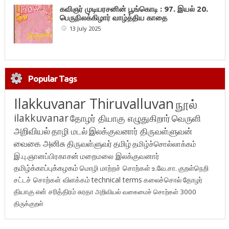
கவிஞர் முடியரசனின் பூங்கொடி : 97. இயல் 20.
பெருநிலக்கிழார் வாழ்த்திய காதை
13 July 2025
Popular Tags
Ilakkuvanar Thiruvalluvan
நூல்
ilakkuvanar
தோழர் தியாகு எழுதுகிறார்
வெருளி
அறிவியல்
தாழி மடல்
இலக்குவனார் திருவள்ளுவன்
வைகை அனிசு
திருவள்ளுவர்
தமிழ்
தமிழ்ச்சொல்லாக்கம்
இ.பு.ஞானப்பிரகாசன்
மறைமலை இலக்குவனார்
தமிழ்க்காப்புக்கழகம்
மொழி மாற்றச் சொற்கள்
உ.வே.சா.
குறள்நெறி
சட்டச் சொற்கள் விளக்கம்
technical terms
கலைச்சொல்
தோழர்
தியாகு
என் சரித்திரம்
சுரதா
அறிவியல் வகைமைச் சொற்கள் 3000
திருக்குறள்