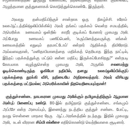
அழுத்தமான குத்துகளாகக் கொடுத்துக்கொண்டே இருந்தார்.
அவரது தன்மதிப்பிற்குச் சான்றாக ஒரு நிகழ்ச்சி. உரோம்
உலகஆட்டத்தில்(ஒலிம்பிக்கில்) அவர் தங்கப் பதக்கம் வென்ற சமயத்தில்,
அமெரிக்க உணவகம் ஒன்றில் காநீர் குடிக்கப் போனார் முகமது அலி.
அப்போது உணவகப் பணிப்பெண், ‘கருப்பினத்தவருக்கு எங்கள்
உணவகத்தில் எதுவும் தரமாட்டோம்’ என்றார் ஆதிக்கத் திமிரோடு.
அவ்வளவுதான், “மனிதாபிமானத்தை மதிக்கத் தெரியாத இந்த நாட்டில்,
இந்தப் பதக்கத்துக்கு மட்டும் என்ன மதிப்பு இருக்கப்போகிறது?” என்றபடி
கோபமாக எழுந்துசென்ற முகமது அலி, அருகில்
சலனமற்று
ஓடிக்கொண்டிருந்த ஓகியோ நதியில், தனது உலக(ஒலிம்பிக்கு)ப்
பதக்கத்தை தூக்கி வீசி, நதியையே அதிரவைத்தார். அவர் வீசியது
பதக்கத்தை மட்டுமல்ல; அமெரிக்காவின் நிறவெறியையும்தான்!
குத்துச்சண்டை நாயகரான முகமது அலிக்கும் தமிழகத்திற்கும் ஆழமான
அன்புப் பிணைப்பு உண்டு
. 80-இல் தமிழ்நாடு குத்துச்சண்டை சங்கமும்
அப்பீசே
என்ற அமைப்பும், இணைந்து நடத்திய குத்துச் சண்டை போட்டி,
நமது சென்னை மாநகர நேரு ஆட்டஅரங்கத்தில் நடந்தது. இதில் முகமது
அலி, உடன் வீரரான
சிம்மி எல்லீசை
எதிர்கொண்டு வெற்றிவாகை சூடினார்.