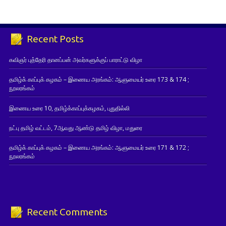
Recent Posts
கவிஞர் புத்தேரி தானப்பன் அவர்களுக்குப் பாராட்டு விழா
தமிழ்க் காப்புக் கழகம் – இணைய அரங்கம்: ஆளுமையர் உரை 173 & 174 ;
நூலரங்கம்
இணைய உரை 10, தமிழ்க்காப்புக்கழகம், புதுதில்லி
நட்பு தமிழ் வட்டம், 7ஆவது ஆண்டு தமிழ் விழா, மதுரை
தமிழ்க் காப்புக் கழகம் – இணைய அரங்கம்: ஆளுமையர் உரை 171 & 172 ;
நூலரங்கம்
Recent Comments