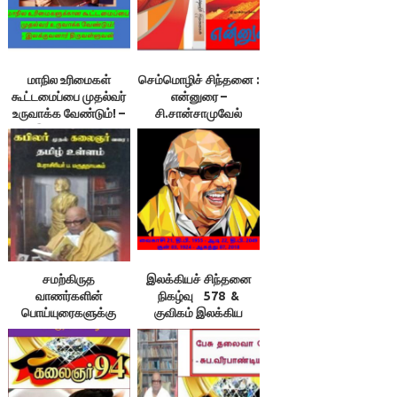
மாநில உரிமைகள்
செம்மொழிச் சிந்தனை :
கூட்டமைப்பை முதல்வர்
என்னுரை –
உருவாக்க வேண்டும்! –
சி.சான்சாமுவேல்
இலக்குவனார்
திருவள்ளுவன்
சமற்கிருத
இலக்கியச் சிந்தனை
வாணர்களின்
நிகழ்வு 578 &
பொய்யுரைகளுக்கு
குவிகம் இலக்கிய
மறுப்புரைகள் – ப.
வாசல் நிகழ்வு 41
மருதநாயகம்