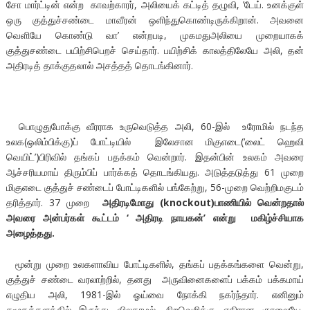
சோ மார்ட்டின் என்ற காவற்காரர், அலியைக் கட்டித் தழுவி, ’டேய். உனக்குள்
ஒரு குத்துச்சண்டை மாவீரன் ஒளிந்துகொண்டிருக்கிறான். அவனை
வெளியே கொண்டு வா’ என்றபடி, முகமதுஅலியை முறையாகக்
குத்துசண்டை பயிற்சிபெறச் செய்தார். பயிற்சிக் காலத்திலேயே அலி, தன்
அதிரடித் தாக்குதலால் அசத்தத் தொடங்கினார்.
பொழுதுபோக்கு வீரராக உருவெடுத்த அலி, 60-இல் உரோமில் நடந்த
உலக(ஒலிம்பிக்கு)ப் போட்டியில் இலேசான மிகுஎடை(‘லைட் ஹெவி
வெயிட்’)பிரிவில் தங்கப் பதக்கம் வென்றார். இதன்பின் உலகம் அவரை
ஆச்சரியமாய் திரும்பிப் பார்க்கத் தொடங்கியது. அடுத்தடுத்து 61 முறை
மிகுஎடை குத்துச் சண்டைப் போட்டிகளில் பங்கேற்று, 56-முறை வெற்றிமகுடம்
தரித்தார். 37 முறை
அதிரடிமோது (knockout)பாணியில் வென்றதால்
அவரை அன்பர்கள் கூட்டம் ‘ அதிரடி நாயகன்’ என்று மகிழ்ச்சியாக
அழைத்தது.
மூன்று முறை உலகளாவிய போட்டிகளில், தங்கப் பதக்கங்களை வென்று,
குத்துச் சண்டை வரலாற்றில், தனது அருவினைகளைப் பக்கம் பக்கமாய்
எழுதிய அலி, 1981-இல் ஓய்வை நோக்கி நகர்ந்தார். எனினும்
சமூகக்களத்தில் இருந்து விலகாமல், நிறவெறிக்கு எதிரான குரலையே,