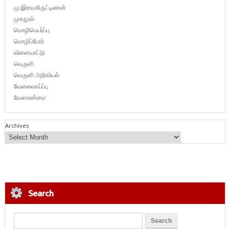
மு.இராமகிருட்டிணன்
முகநூல்
மொழிபெயர்ப்பு
மொழிப்போர்
விளையாட்டு
வெருளி
வெருளி அறிவியல்
வேலைவாய்ப்பு
வேளாண்மை
Archives
Search