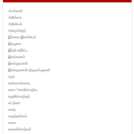
அயல்நாடு
அறிக்கை
அறிவியல்
அழைப்பிதழ்
இக்கால இலக்கியம்
இதழுரை
இந்தி எதிர்ப்பு
இலக்கணம்
இலக்குவனார்
இலக்குவனார் திருவள்ளுவன்
ஈழம்
உண்மைக்கதை
உரை / சொற்பொழிவு
உறுதிமொழிஞர்
கட்டுரை
கதை
கருத்தரங்கம்
கலை
கலைச்சொற்கள்