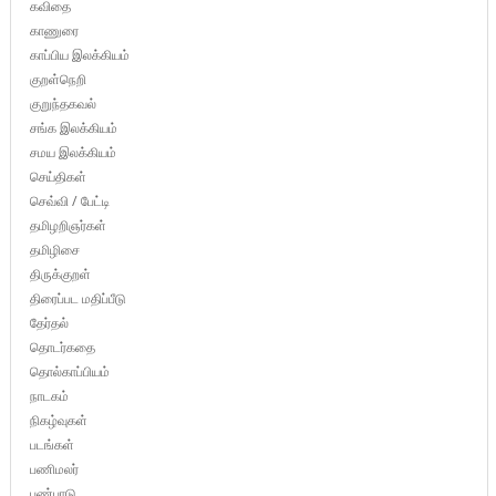
கவிதை
காணுரை
காப்பிய இலக்கியம்
குறள்நெறி
குறுந்தகவல்
சங்க இலக்கியம்
சமய இலக்கியம்
செய்திகள்
செவ்வி / பேட்டி
தமிழறிஞர்கள்
தமிழிசை
திருக்குறள்
திரைப்பட மதிப்பீடு
தேர்தல்
தொடர்கதை
தொல்காப்பியம்
நாடகம்
நிகழ்வுகள்
படங்கள்
பணிமலர்
பண்பாடு