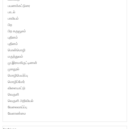
பயணக்கட்டுரை
பாடல்
பாவியம்
பிற
பிற கருவூலம்
புதினம்
புதினம்
பொன்மொழி
மருத்துவம்
மு.இராமகிருட்டிணன்
முகநூல்
மொழிபெயர்ப்பு
மொழிப்போர்
விளையாட்டு
வெருளி
வெருளி அறிவியல்
வேலைவாய்ப்பு
வேளாண்மை