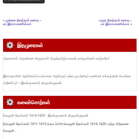
«
முல்லை நிலத்தார் உணவு –
மருத நிலத்தார் உணவு –
மா.இராசமாணிக்கம்
மா.இராசமாணிக்கம்
»
இதழுரைகள்
அறவாணர் அருவினை விருதாளர் அருந்தமிழ்ப்பாவலர் தமிழமல்லன் வாழ்கவே!
இராமதாசின் ஆங்கிலப்பெயர்களை அழிக்கும் நல்ல முயற்சியும் வணிகர் சங்கத்தின் பொல்லா
அறிவிப்பும் – இலக்குவனார் திருவள்ளுவன்
கலைச்சொற்கள்
வெருளி நோய்கள் 1616-1620 : இலக்குவனார் திருவள்ளுவன்
(வெருளி நோய்கள் 1611-1615 தொடர்ச்சி) வெருளி நோய்கள் 1616-1620 பரந்த சிந்தனை
வெருளி...