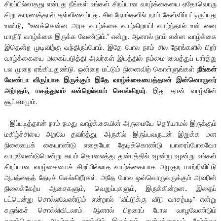
சிறப்பில்லாதது என்பது நீங்கள் உங்கள் சிறப்பான வாழ்க்கையை ஏதோவொரு
சிறு காரணத்தால் தள்ளிவைப்பது. சில நேரங்களில் நாம் கேள்விப்பட்டிருப்பது
உண்டு, “உனக்கென்ன அரச வாழ்க்கை வாழ்கிறாய்! வாழ்ந்தால் உன் னை
மாதிரி வாழ்க்கை இருக்க வேண்டும்.” என்று. ஆனால் நாம் என்ன வாழ்க்கை
இதென்ற முடிவிற்கு வந்திருப்போம். இதே போல நாம் சில நேரங்களில் பிறர்
வாழ்க்கையை மிகைப்படுத்தி அவர்கள் இடத்தில் நம்மை வைத்துப் பார்த்து
பல முறை ஏங்கியதுண்டு. ஒன்றை மட்டும் நினைவிற் கொள்ளுங்கள்
நீங்கள்
வேண்டா விருப்பாக இருக்கும் இதே வாழ்க்கையைத்தான் இன்னொருவர்
அற்புதம், மகத்துவம் என்றெல்லாம் சொல்கிறார்
. இது தான் வாழ்வின்
சூட்சமமும்.
இப்படித்தான் நாம் நமது வாழ்க்கையின் அருமையே தெரியாமல் இருக்கும்
மகிழ்ச்சியை அறவே தவிர்த்து, அருகில் இருப்பவருடன் இறுக்க மன
நிலையைக் கையாண்டு எதையோ தேடிக்கொண்டு யாரைப்போலவோ
வாழவேண்டுமென்று சுயம் தொலைத்து துன்பத்தில் உழன்று உழன்று உங்கள்
சிறப்பான வாழ்கையைச் சிறப்பில்லாத வாழ்க்கையாக அழகுற மாற்றிவிட்டு
ஆபத்தைத் தேடிச் செல்கிறீர்கள். அதே போல ஒவ்வொருவருக்கும் அவரின்
நிலைக்கேற்ப ஆசைகளும், வெறுப்புகளும், இருக்கின்றன.. இதைப்
பட்டென்று சொல்லவேண்டும் என்றால் “வீட்டுக்கு வீடு வாசற்படி“ என்று
சுருங்கச் சொல்லிவிடலாம். ஆனால் பிறரைப் போல வாழவேண்டும்
எனும்பொழுது அவர்கள் வாழ்வில் இருக்கும் துன்பத்தையும் சேர்த்தா