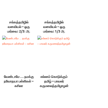
சங்கத்தமிழில்
சங்கத்தமிழில்
வனவியல் – ஒரு
வனவியல் – ஒரு
பார்வை: 2/3: அ.
பார்வை: 1/3 அ.
அரவரசன்
அரவரசன்
வேண்டாமே … நமக்கு
எல்லாம் கொடுக்கும்
நவோதயா பள்ளிகள் –
தமிழ் – பாவலர்
சுசிலா
கருமலைத்தமிழாழன்