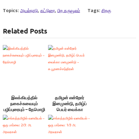
Topics:
அயல்நாடு
,
கட்டுரை
,
பிற கருவூலம்
Tags:
சிறகு
Related Posts
இலக்கியத்தில்
தமிழன் என்றோர்
நகைச்சுவையும்
இனமுண்டு, தமிழ்ப்
பழிப்புரையும் – தேமொழி
பெயர் வைக்கா
மனமுண்டு –
க.பூரணச்சந்திரன்