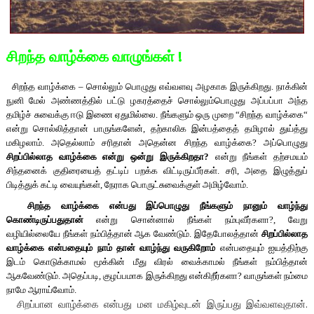
சிறந்த வாழ்க்கை வாழுங்கள் !
சிறந்த வாழ்க்கை
–
சொல்லும் பொழுது எவ்வளவு அழகாக இருக்கிறது. நாக்கின்
நுனி மேல் அண்ணத்தில் பட்டு ழகரத்தைச் சொல்லும்பொழுது அப்பப்பா அந்த
தமிழ்ச் சுவைக்கு ஈடு இணை ஏதுமில்லை. நீங்களும் ஒரு முறை
“
சிறந்த வாழ்க்கை
“
என்று சொல்லித்தான் பாருங்களேன்
,
தற்காலிக இன்பத்தைத் தமிழால் துய்த்து
மகிழலாம். அதெல்லாம் சரிதான் அதென்ன சிறந்த வாழ்க்கை
?
அப்பொழுது
சிறப்பில்லாத வாழ்க்கை என்று ஒன்று இருக்கிறதா
?
என்று நீங்கள் தற்சமயம்
சிந்தனைக் குதிரையைத் தட்டிப் பறக்க விட்டிருப்பீர்கள். சரி
,
அதை இழுத்துப்
பிடித்துக் கட்டி வையுங்கள்
,
நேராக பொருட்சுவைக்குள் அமிழ்வோம்.
சிறந்த வாழ்க்கை என்பது இப்பொழுது நீங்களும் நானும் வாழ்ந்து
கொண்டிருப்பதுதான்
என்று சொன்னால் நீங்கள் நம்புவீர்களா
?,
வேறு
வழியில்லையே நீங்கள் நம்பித்தான் ஆக வேண்டும். இதேபோலத்தான்
சிறப்பில்லாத
வாழ்க்கை என்பதையும் நாம் தான் வாழ்ந்து வருகிறோம்
என்பதையும் ஐயத்திற்கு
இடம் கொடுக்காமல் மூக்கின் மீது விரல் வைக்காமல் நீங்கள் நம்பித்தான்
ஆகவேண்டும். அதெப்படி
,
குழப்பமாக இருக்கிறது என்கிறீர்களா
?
வாருங்கள் நம்மை
நாமே ஆராய்வோம்.
சிறப்பான வாழ்க்கை என்பது மன மகிழ்வுடன் இருப்பது இவ்வளவுதான்.