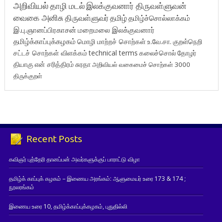
அறிவியல்
தாழி மடல்
இலக்குவனார் திருவள்ளுவன்
வைகை அனிசு
திருவள்ளுவர்
தமிழ்
தமிழ்ச்சொல்லாக்கம்
இ.பு.ஞானப்பிரகாசன்
மறைமலை இலக்குவனார்
தமிழ்க்காப்புக்கழகம்
மொழி மாற்றச் சொற்கள்
உ.வே.சா.
குறள்நெறி
சட்டச் சொற்கள் விளக்கம்
technical terms
கலைச்சொல்
தோழர்
தியாகு
என் சரித்திரம்
சுரதா
அறிவியல் வகைமைச் சொற்கள் 3000
திருக்குறள்
Recent Posts
கவிஞர் புத்தேரி தானப்பன் அவர்களுக்குப் பாராட்டு விழா
தமிழ்க் காப்புக் கழகம் – இணைய அரங்கம்: ஆளுமையர் உரை 173 & 174 ;
நூலரங்கம்
இணைய உரை 10, தமிழ்க்காப்புக்கழகம், புதுதில்லி