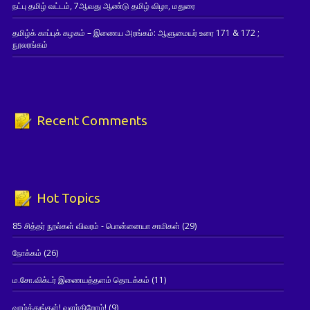
நட்பு தமிழ் வட்டம், 7ஆவது ஆண்டு தமிழ் விழா, மதுரை
தமிழ்க் காப்புக் கழகம் – இணைய அரங்கம்: ஆளுமையர் உரை 171 & 172 ;
நூலரங்கம்
Recent Comments
Hot Topics
85 சித்தர் நூல்கள் விவரம் - பொன்னையா சாமிகள்
(29)
நோக்கம்
(26)
ம.சோ.விக்டர் இணையத்தளம் தொடக்கம்
(11)
வாழ்த்துங்கள்! வளர்கிறோம்!
(9)