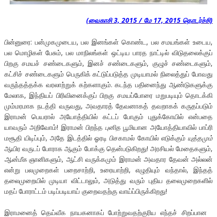
(வைகாசி 3, 2015 / மே 17, 2015 தொடர்ச்சி)
பின்னுரை: பன்முகமுடைய, பல இனங்கள் கொண்ட, பல சமயங்கள் உடைய,
பல மொழிகள் பேசும், பல மாநிலங்கள் ஒட்டிய பாரத நாட்டில் விடுதலைக்குப்
பிறகு சமயச் சண்டைகளும், இனச் சண்டைகளும், குழுச் சண்டைகளும்,
கட்சிச் சண்டைகளும் பெருகிக் கட்டுப்படுத்த முடியாமல் நிலைத்துப் போவது
வருந்தத்தக்க வரலாற்றுக் கற்களாகும். கடந்த பதினைந்து ஆண்டுகளுக்கு
மேலாக, இந்தியப் பிரிவினைக்குப் பிறகு சமயப்போரை மறுபடியும் தொடக்கி
மும்மரமாக நடத்தி வருவது, அவதாரத் தேவனாகத் தவறாகக் கருதப்படும்
இராமன் பெயரால் அயோத்தியில் கட்டப் போகும் புதுக்கோயில் என்பதை
யாவரும் அறிவோம்! இராமன் பிறந்த
புனித
பூமியான அயோத்தியாவில் பாப்ரி
மசூதி யிடிப்பும், அதே இடத்தில் ஓரடி பிசகாமல் கோயில் எடுக்கும்
யுத்தமும்
ஆயிர வருடப் போராக ஆகும் போக்கு தென்படுகிறது! அரசியல் மேதைகளும்,
ஆன்மீக
ஞானிகளும், ஆட்சி வருக்கமும் இராமன் அவதார தேவன் அல்லன்
என்று பலமுறைகள் பறைசாற்றி, உரையாற்றி, எழுதியும் வந்தால், இந்தத்
தலைமுறையில் முடியா விட்டாலும், அடுத்து வரும் புதிய தலைமுறைகளில்
மதப் போராட்டம் படிப்படியாய் குறைவதற்கு வாய்ப்பிருக்கிறது!
இராமனைத் தெய்வீக நாயகனாகப் போற்றுவதற்குரிய எந்தச் சிறப்பான