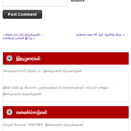
Website
«
திசை காட்டும் திருக்குறள் –
கவிதை உறவு 43 ஆம் ஆண்டு விழா
»
பாலகிருட்டிணன் இ.ஆ.ப.
இதழுரைகள்
அரைகுறை காப்பீட்டுத்திட்டம் – இலக்குவனார் திருவள்ளுவன்
இந்தி எதிர்ப்புத் தீர்மானம்: முதல்வருக்கும் பேரவையினருக்கும் பாராட்டு! எனினும் . . . .-
இலக்குவனார் திருவள்ளுவன்
கலைச்சொற்கள்
வெருளி நோய்கள் 1616-1620 : இலக்குவனார் திருவள்ளுவன்