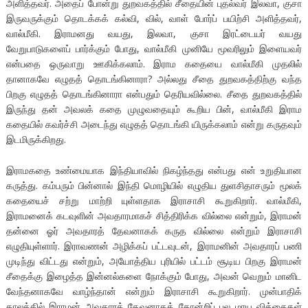
அளித்தவர். அதைப் போன்று துறவகத்தில் சீதையின் புதல்வர் இலவா, குசா
இருவருக்கும் தொடக்கக் கல்வி, வில், வாள் போர்ப் பயிற்சி அளித்தவர்,
வால்மீகி. இராமனது வயது, இலவா, குசா இரட்டையர் வயது
வேறுபாடுகளைப் பார்க்கும் போது, வால்மீகி முனியே மூவரிலும் இளையவர்
என்பதை ஒருவாறு ஊகிக்கலாம். இராம கதையை வால்மீகி முதலில்
தானாகவே எழுதத் தொடங்கினாரா? அல்லது சீதை துறவகத்திற்கு வந்த
பிறகு எழுதத் தொடங்கினாரா என்பதும் தெரியவில்லை. சீதை துறவகத்தில்
இருந்து தன் அவலக் கதை முழுவதையும் கூறிய பின், வால்மீகி இராம
கதையில் கவர்ச்சி அடைந்து எழுதத் தொடங்கி யிருக்கலாம் என்று கருதவும்
இடமிருக்கிறது.
இராமகதை உண்மையாக இந்தியாவில் நிகழ்ந்தது என்பது என் உறுதியான
கருத்து. கம்பரும் பின்னால் இந்தி மொழியில் எழுதிய துளசிதாசரும் மூலக்
கதையைச் சற்று மாற்றி யுள்ளதாக இராசாசி கூறுகிறார். வால்மீகி,
இராமனைக் கடவுளின் அவதாரமாகச் சித்திரிக்க வில்லை என்றும், இராமன்
தன்னை ஓர் அவதாரத் தேவனாகக் கருத வில்லை என்றும் இராசாசி
எழுதியுள்ளார். இராவணன் அழிக்கப் பட்டவுடன், இராமனின் அவதாரப் பணி
முடிந்து விட்டது என்றும், அயோத்திய புரியில் பட்டம் சூடிய பிறகு இராமன்
சீதைக்கு இழைத்த இன்னல்களை நோக்கும் போது, அவன் வெறும் மானிட
வேந்தனாகவே வாழ்ந்தான் என்றும் இராசாசி கூறுகிறார். முன்பாதிக்
காலத்தில் இராமன் அவதாரத் தேவனாகத் தோன்றிப் பல மாய வித்தைகள்