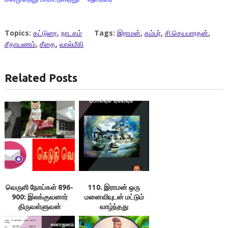
Topics:
கட்டுரை
,
நாடகம்
Tags:
இராமன்
,
கம்பர்
,
சி.செயபாரதன்
,
சீதாயணம்
,
சீதை
,
வால்மீகி
Related Posts
வெருளி நோய்கள் 896-
110. இராமன் ஒரு
900: இலக்குவனார்
மனைவியுடன் மட்டும்
திருவள்ளுவன்
வாழ்ந்தது
சனாதனத்தின் சிறப்பா?
– இலக்குவனார்