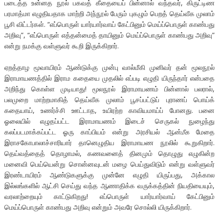
படைத்த உன்னத நூல் பகவத் கீதையைப் பின்னால் வந்தவர், கிருட்டிண
பரமாத்மா எழுதியதாக மாற்றி அந்நூல் பேரும் புகழும் பெறத் தெய்வீக முலாம்
பூசி விட்டர்கள். “எப்பொருள் யார்யார்வாய் கேட்பினும் மெய்ப்பொருள் காண்பது
அறிவு”, “எப்பொருள் எத்தன்மைத் தாயினும் மெய்ப்பொருள் காண்பது அறிவு”
என்று நமக்கு வள்ளுவர் கூறி இருக்கிறார்.
ஏறத்தாழ மூவாயிரம் ஆண்டுக்கு முன்பு வால்மீகி முனிவர் தன் மூலநூல்
இராமாயணத்தில் இராம கதையை முதலில் எப்படி எழுதி யிருந்தார் என்பதை
அறிந்து கொள்ள முடியாது! மூலநூல் இராமாயணம் பின்னால் பலரால்,
பலமுறை மாற்றமாகித் தெய்வீக முலாம் பூசப்பட்டுப் புராணப் பொய்க்
கதையாய், உணர்ச்சி ஊட்டாத, உயிரற்ற காவியமாய்ப் போனது. பனை
ஓலையில் எழுதப்பட்ட இராமாயணம் இடைச் செருகல் நுழைந்து
கலப்படமாக்கப்பட்ட ஓரு காப்பியம் என்று அரசியல்
ஆன்மீக
மேதை
இராசகோபாலாச்சாரியார் தானெழுதிய இராமாயண நூலில் கூறுகிறார்.
தெய்வத்தைத் தொழாமல், கணவனைத் தினமும் தொழுது எழுகின்ற
மனைவி பெய்யென்று சொன்னவுடன் மழை பெய்துவிடும் என்று வள்ளுவர்
இரண்டாயிரம் ஆண்டுகளுக்கு முன்னே எழுதி யிருப்பது, அக்கால
இல்லங்களில் ஆட்சி செய்து வந்த ஆணாதிக்க வருக்கத்தின் நியதியையும்,
வரலாற்றையும் காட்டுகிறது! எப்பொருள் யார்யார்வாய் கேட்பினும்
மெய்ப்பொருள் காண்பது அறிவு என்றும் அவரே சொல்லி யிருக்கிறார்.