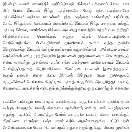
இயல்பும் அவன் வரலாற்றில் குறிப்பிடுவதற் கில்லை! புத்தரைப் போல, மகா
வீரர் போல, இராமன் இந்து மதத்தையோ வேறு எந்த மதத்தையோ
பரப்பவில்லை! அசோக மாமன்னர் புத்த மதத்தை உலகெங்கும் பரப்பியது
போல், இந்துக்கள் தேவனாய் வணங்கிடும் இராமன் இந்து மதத்தை எங்கும்
பரப்பவு மில்லை, வளர்க்கவு மில்லை! அவனது வரலாற்றில் எந்தச் சமயத்திலும்
சிந்திக்கத்தக்க, பொறிக்கத் தகுந்த எந்தப் பொன்மொழிகளோ
செம்மொழிகளோ பேசியதில்லை! தரணியைக் காக்க வந்த
தார்மீக
இந்துவென்று இராமன் என்றும் தன்னைக் கருதவில்லை!
அக்கிரமம்
செய்த
அரக்கர்கள் என்ற முத்திரையில் இராவணன் முதலானவரைக் கொன்றதைத்
தவிர, வரலாற்று முதன்மை பெற்ற எந்த மகத்தான பணிகளையும் இராமன்
செய்திருப்பதாகத் தெரியவில்லை. கிருட்டிண பகவான் இசைத்ததாகக்
கூறும் பகவத் கீதை போல இராமன் இந்துமத வேத நூலெதுவும்
எழுதவில்லை! மெய்யாக கிருட்டிண பரமாத்மா பூமியில் அவதரித்துப் பகவத்
கீதையைப் படைத்தார் என்பதும் தருக்கத்துக்குரிய ஒரு வரலாற்றுத் தகவலே!
உலகிலே மாபெரும் மகாபாரதக் காவியத்தை எழுதிய வியாச முனிவர்தான்
அற்புத வேதநூல் பகவத் கீதையை ஆக்கினார் என்பது என் அழுத்தமான
கருத்து. பூமியில் அவதரித்து போர்க் களத்தில் பகவத் கீதை படைக்கும்
கிருட்டிண பரமாத்மா, பஞ்ச பாண்டவரில் அருச்சுனனுக்கு மட்டும் ஏன்
தேரோட்டியாக வர வேண்டும் என்பதும் தருக்கத்துக் குரியது. வியாச முனிவர்