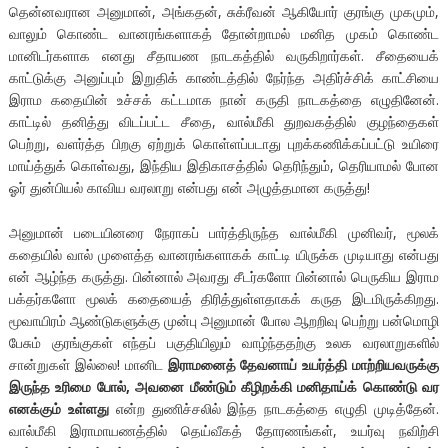
தென்னவரான அனுமான், அங்கதன், சுக்ரீவன் ஆகியோர் குரங்கு முகமும்,
வாலும் கொண்ட வானரங்களாகத் தோன்றாமல் மனித முகம் கொண்ட
மானிடர்களாக எனது சீதாயண நாடகத்தில் வருகிறார்கள். சீதையைக்
காட்டுக்கு அனுப்பும் இறுதிக் காண்டத்தில் நேர்ந்த அதிர்ச்சிக் காட்சியை
இராம கதையின் உச்சக் கட்டமாக நான் கருதி நாடகத்தை எழுதினேன்.
காட்டில் தனித்து விடப்பட்ட சீதை, வால்மீகி துறவகத்தில் குழந்தைகள்
பெற்று, வளர்த்த பிறகு ஏற்றுக் கொள்ளப்படாது புறக்கணிக்கப்பட்டு உயிரை
மாய்த்துக் கொள்வது, இந்திய இதிகாசத்தில் தெரிந்தும், தெரியாமல் போன
ஓர் துன்பியல் காவிய வரலாறு என்பது என் அழுத்தமான கருத்து!
அனுமான் படையினரை நேராகப் பார்த்திருந்த வால்மீகி முனிவர், மூலக்
கதையில் வால் முளைத்த வானரங்களாகக் காட்டி யிருக்க முடியாது என்பது
என் ஆழ்ந்த கருத்து. பின்னால் அவரது சீடர்களோ பின்னால் பெருகிய இராம
பக்தர்களோ மூலக் கதையைத் திரித்துள்ளதாகக் கருத இடமிருக்கிறது.
மூவாயிரம் ஆண்டுகளுக்கு முன்பு அனுமான் போல ஆறறிவு பெற்று பன்மொழி
பேசும் குரங்குகள் எந்தப் பகுதியிலும் வாழ்ந்ததற்கு உலக வரலாறுகளில்
சான்றுகள் இல்லை! மானிட
இராமனைத் தேவனாய் உயர்த்தி மாற்றியவருக்கு
இருந்த உரிமை போல்
,
அவனை மீண்டும் கீழிறக்கி மனிதாய்க் கொண்டு வர
எனக்கும் உள்ளது
என்ற துணிச்சலில் இந்த நாடகத்தை எழுதி முடித்தேன்.
வால்மீகி இராமாயணத்தில் தெய்வீகத் தோரணங்கள், உயர்வு நவிற்சி