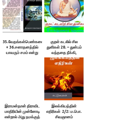
திருவள்ளுவன்
35.வேதங்கள்பெண்களைப்போற்றுகின்றனஅல்லவா?
குறள் கடலில் சில
+ 36.சனாதனத்தில்
துளிகள் 28. – துன்பம்
யாவரும் சமம் என்று
வந்ததை நீக்கி,
பொய்யாகக்
வருவதிலிருந்து
கூறிவருகிறார்களே! –
காப்போரைத்
இலக்குவனார்
துணையாகக் கொள்க!
திருவள்ளுவன்
– இலக்குவனார்
திருவள்ளுவன்
இராமன்தான் திராவிட
இலக்கியத்தின்
மாதிரியின் முன்னோடி
எதிரிகள் 2/2: ம.பொ.
என்றால் அது நமக்குத்
சிவஞானம்
தேவையில்லை |
இலக்குவனார்