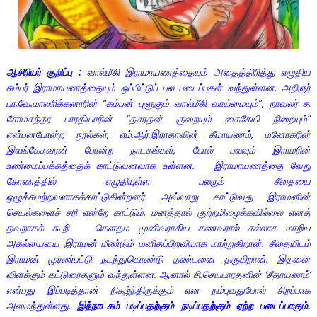
ஆசிரியர் குறிப்பு :
வால்மீகி இராமாயணத்தையும் அதைத்திரித்து எழுதிய
கம்பர் இராமாயணத்தையும் ஒப்பிட்டுப் பல படைப்புகள் வந்துள்ளன. அறிஞர்
பா.வே.மாணிக்கனாரின் “கம்பன் புளுகும் வால்மீகி வாய்மையும்”, நாவலர் ச.
சோமசுந்தர பாரதியாரின் “தசரதன் குறையும் கைகேயி நிறையும்”
என்பனபோன்ற நூல்கள், எம்.ஆர்.இராதாவின் கீமாயணம், மனோகரின்
இலங்கேசுவரன் போன்ற நாடகங்கள், போல் பலவும் இராமரின்
உண்மைப்பக்கத்தைக் காட்டுவனவாக உள்ளன. இராமாயணத்தை வேறு
கோணத்தில் எழுதியுள்ள பலரும் சீதையை
ஒழுக்கமற்றவளாகக்காட்டுகின்றனர். அவ்வாறு காட்டுவது இராமனின்
செயல்களைச் சரி என்றே காட்டும். மனத்தால் குற்றமிழைக்கவில்லை எனத்
தவறாகக் கூறி கௌதம முனிவராகிய கணவரால் கல்லாக மாறிய
அகல்யையை இராமன் மீண்டும் மனிதப்பிறவியாக மாற்றுகிறான். சீதையிடம்
இராமன் முரண்பட்டு நடந்துகொண்டு தண்டனை தருகிறான். இதனை
விளக்கும் கட்டுரைகளும் வந்துள்ளன. ஆனால் சி.செயபாரதனின் ‘சீதாயணம்’
என்பது இப்படித்தான் நிகழ்ந்திருக்கும் என நம்புவதுபோல் சிறப்பாக
அமைந்துள்ளது.
இந்நாடகம் படிப்பதற்கும் நடிப்பதற்கும் ஏற்ற படைப்பாகும்.