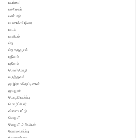
படங்கள்
பணிமலர்
பண்பாடு
பயணக்கட்டுரை
பாடல்
பாவியம்
பிற
பிற கருவூலம்
புதினம்
புதினம்
பொன்மொழி
மருத்துவம்
மு.இராமகிருட்டிணன்
முகநூல்
மொழிபெயர்ப்பு
மொழிப்போர்
விளையாட்டு
வெருளி
வெருளி அறிவியல்
வேலைவாய்ப்பு
வேளாண்மை