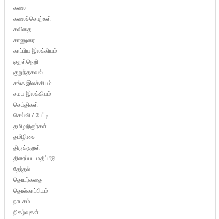
கலை
கலைச்சொற்கள்
கவிதை
காணுரை
காப்பிய இலக்கியம்
குறள்நெறி
குறுந்தகவல்
சங்க இலக்கியம்
சமய இலக்கியம்
செய்திகள்
செவ்வி / பேட்டி
தமிழறிஞர்கள்
தமிழிசை
திருக்குறள்
திரைப்பட மதிப்பீடு
தேர்தல்
தொடர்கதை
தொல்காப்பியம்
நாடகம்
நிகழ்வுகள்