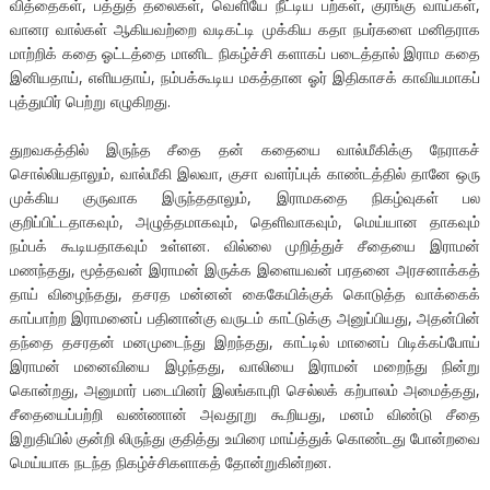
வித்தைகள், பத்துத் தலைகள், வெளியே நீட்டிய பற்கள், குரங்கு வாய்கள்,
வானர வால்கள் ஆகியவற்றை வடிகட்டி முக்கிய கதா நபர்களை மனிதராக
மாற்றிக் கதை ஓட்டத்தை மானிட நிகழ்ச்சி களாகப் படைத்தால் இராம கதை
இனியதாய், எளியதாய், நம்பக்கூடிய மகத்தான ஓர் இதிகாசக் காவியமாகப்
புத்துயிர் பெற்று எழுகிறது.
துறவகத்தில் இருந்த சீதை தன் கதையை வால்மீகிக்கு நேராகச்
சொல்லியதாலும், வால்மீகி இலவா, குசா வளர்ப்புக் காண்டத்தில் தானே ஒரு
முக்கிய குருவாக இருந்ததாலும், இராமகதை நிகழ்வுகள் பல
குறிப்பிட்டதாகவும், அழுத்தமாகவும், தெளிவாகவும், மெய்யான தாகவும்
நம்பக் கூடியதாகவும் உள்ளன. வில்லை முறித்துச் சீதையை இராமன்
மணந்தது, மூத்தவன் இராமன் இருக்க இளையவன் பரதனை அரசனாக்கத்
தாய் விழைந்தது, தசரத மன்னன் கைகேயிக்குக் கொடுத்த வாக்கைக்
காப்பாற்ற இராமனைப் பதினான்கு வருடம் காட்டுக்கு அனுப்பியது, அதன்பின்
தந்தை தசரதன் மனமுடைந்து இறந்தது, காட்டில் மானைப் பிடிக்கப்போய்
இராமன் மனைவியை இழந்தது, வாலியை இராமன் மறைந்து நின்று
கொன்றது, அனுமார் படையினர் இலங்காபுரி செல்லக் கற்பாலம் அமைத்தது,
சீதையைப்பற்றி வண்ணான் அவதூறு கூறியது, மனம் விண்டு சீதை
இறுதியில் குன்றி லிருந்து குதித்து உயிரை மாய்த்துக் கொண்டது போன்றவை
மெய்யாக நடந்த நிகழ்ச்சிகளாகத் தோன்றுகின்றன.