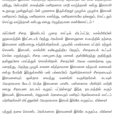
புரிந்து, பின்பாதிக் காலத்தில் மனிதனாக மாறி வாழ்ந்தான் என்று இராசாசி
கூறுவது முன்னுக்குப் பின் முரணாக இருக்கிறது! முழுக்க முழுக்க இராமன்
மனிதாகப் பிறந்து, மனிதனாக வளர்ந்து, மனிதனாகவே நல்லதும், கெட்டதும்
செய்து வாழ்ந்தான் என்பது எனது அழுத்தமான கண்ணோட்டம் !
கர்ப்பிணி
சீதை இரண்டாம் முறை காட்டில் விடப்பட்டு, வால்மீகியின்
துறவகத்தில் இரட்டையர் பிறந்து அவர்கள் இளைஞரான சமயத்தில் தந்தை
இராமனை எதிர்பாராது சந்திக்கிறார்கள். முடிவில் பாலர்களை மட்டும் ஏற்றுக்
கொண்ட இராமன், வால்மீகி வலியுறுத்திய பிறகும், சீதையைக் கூட்டிச்
செல்ல மறுத்ததும், சீதை மனமுடைந்து மலைக் குன்றிலிருந்து குதித்துத்
தன்னுயிரை மாய்த்துக் கொள்கிறாள். சீதையின் அவல மரணத்தை மூடி
மறைத்து, அதற்கு முழுக் காரண
கர்த்தாவான
இராமனை உத்தமக் கணவன்
என்று போற்றி இந்துக்களில் பலர் பல்லாயிரம் ஆண்டுகளாகச் சீதையையும்
இராமனையும் ஒன்றாக வைத்து வணங்கி வருகிறார்கள். கடவுள்
அவதாரமாக வேடம் பெற்ற இராமனை மானிட மன்னனாக மீண்டும் மாற்றி
எனது சீதாயண நாடகம் எழுதப் பட்டுள்ளது! இந்த நாடகத்தில் வரும்
இராமன், இராவணன், அனுமான் அனைவரும் மனிதப் பிறவிகளாகக் காட்டப்
படுகிறார்கள்! விட்ணுவின் அவதாரமாக இராமர் இங்கே கருதப்பட வில்லை!
பத்துத் தலை கொண்ட அரக்கனாக இராவணன் இங்கே கருதப்பட வில்லை!