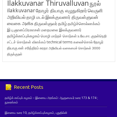
Ilakkuvanar Thiruvalluvan
நூல்
ilakkuvanar
தோழர் தியாகு எழுதுகிறார்
வெருளி
அறிவியல்
தாழி மடல்
இலக்குவனார் திருவள்ளுவன்
வைகை அனிசு
திருவள்ளுவர்
தமிழ்
தமிழ்ச்சொல்லாக்கம்
இ.பு.ஞானப்பிரகாசன்
மறைமலை இலக்குவனார்
தமிழ்க்காப்புக்கழகம்
மொழி மாற்றச் சொற்கள்
உ.வே.சா.
குறள்நெறி
சட்டச் சொற்கள் விளக்கம்
technical terms
கலைச்சொல்
தோழர்
தியாகு
என் சரித்திரம்
சுரதா
அறிவியல் வகைமைச் சொற்கள் 3000
திருக்குறள்
Recent Posts
தமிழ்க் காப்புக் கழகம் – இணைய அரங்கம்: ஆளுமையர் உரை 173 & 174 ;
நூலரங்கம்
இணைய உரை 10, தமிழ்க்காப்புக்கழகம், புதுதில்லி