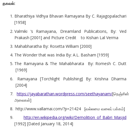
தகவல்
:
Bharathiya Vidhya Bhavan Ramayana By C. Rajagopalachari
[1958]
Valmiki ’s Ramayana, Dreamland Publications, By: Ved
Prakash [2001] and Picture Credit to Kishan Lal Verma
Mahabharatha By: Rosetta William [2000]
The Wonder that was India By: A.L. Basham [1959]
The Ramayana & The Mahabharata By: Romesh C. Dutt
[1969]
Ramayana [Torchlight Publishing] By: Krishna Dharma
[2004]
https://jayabarathan.wordpress.com/seethayanam/
[நெஞ்சின
அலைகள்]​
​http://www.vallamai.com/?p=21424 [வல்லமை வலைப் பக்கம்]
http://en.wikipedia.org/wiki/Demolition_of_Babri_Masjid
[1992] [Dated January 18, 2014]