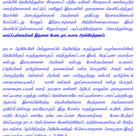
வால்மீகி தெரிவித்துள்ள சீதையைப் பற்றிய வரிகள் சீதையைக் களங்கமுற்ற
மனத்தினளாகக் காட்டும். எனினும் இராமனின் குறைகளை வெளிப்படுத்தும்
நோக்கில் அமைந்துள்ளதால் அவற்றைக் குறிப்பது தேவையில்லாமல்
போய்விட்டது போலும். இந்நாடகத்தைச் சித்திரக்கதையாகவும இவர்
வெளியிட்டுள்ளமையால் சிறுவர்களும் படிப்பதற்கேற்றதாக அமைந்துள்ளது.
வாய்ப்புள்ளவர்கள் இதனை மேடைநாடகமாக அரங்கேற்றலாம்.
நாடக ஆசிரியரின் பின்னுரையில் தெரிவித்த கருத்துகள் வழக்கமாகச்சிலர்
தெரிவிக்கும் கருத்துகளாகும். எடுத்துக்காட்டாக இவர், கிருட்டிண பரமாத்மா
என்பது இராவணனை அரக்கன் என்பது போன்றவற்றைக் கூறலாம்.
(ஆரியர்கள் தமிழர்களைத் தலைவர்கள் என்ற பொருளில் அசுரர் என்ற
அழைத்ததே பின்னாள் அரக்கர் என மாற்றமுற்றது என்பார் தமிழ்க்கடல்
மறைமலையடிகள்.) வாலி என்றால் தூய்மையானவர் என்று பொருள்.
வாலையுடையவன் எனத் தவறாக எண்ணி ஆரியர் வாலுள்ள குரஙகுகளாக்
காட்டியதை மறுத்து மனிதப் பிறவிகளாகவே காட்டியுள்ளமை பாராட்டிற்குரியது.
ஆனால், இசையில்சிறந்த தென்னிலங்கை வேந்தனை அரக்கனாகக்
குறிப்பிட்டுள்ளது தவறேயாகும். இது போன்ற கருத்துகளைக் கூறின், திசை
மாறிப் போகும். எனவே, நல்ல படைப்பான சீதாயணத்தை மேடையேற்றம்
செய்யுமாறு நாடக அன்பர்களை வேண்டுகிறோம். நடுநிலையுணர்வுடன் சிறந்த
நாடகத்தை ஆக்கித்தந்த அறிவியலறிஞர் சி.செயபாரதனை அகரமுதல இதழ்
மனமுவந்து பாராட்டுகிறது. – ஆசிரியர்