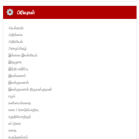
பிரிவுகள்
அயல்நாடு
அறிக்கை
அறிவியல்
அழைப்பிதழ்
இக்கால இலக்கியம்
இதழுரை
இந்தி எதிர்ப்பு
இலக்கணம்
இலக்குவனார்
இலக்குவனார் திருவள்ளுவன்
ஈழம்
உண்மைக்கதை
உரை / சொற்பொழிவு
உறுதிமொழிஞர்
கட்டுரை
கதை
கருத்தரங்கம்