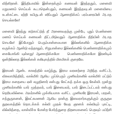
விற்கிறான். இந்தியாவில் இன்றைக்கும் கணவன் இறந்ததும், மனைவி
மறுமணம் செய்யக் கூடாதென்பதும், கணவன் இறந்தவுடன் மனைவியை
உடன்கட்டை ஏற்றி உயிருடன் எரிப்பதும் ஆணாதிக்கப் பரம்பரையின் அடாத
செயல்களே!
மனைவி இறந்து சுடுகாட்டுத் தீ அணைவதற்கு முன்பே, புதுப் பெண்ணை
மணம் செய்யக் கணவன் திட்டமிடுவதும் ஆணாதிக்க நீதியின் அடாத
செயலே! இப்போதும் பெரும்பான்மையான இல்லங்களில் ஆணாதிக்க
வருக்கம் ஆண்டு வந்தாலும், சிறுபான்மை இல்லங்களில் பெண்ணாதிக்கமும்
கையோங்கி யுள்ளது! ஆணாதிக்கமோ பெண்ணாதிக்கமோ இரண்டில்
ஒன்றில்லாத இல்லங்கள் கலியுகத்தில் மிகமிகக் குறைவே.
இராமன் ஆண்ட காலத்தில் வாழ்ந்து, இராம வரலாற்றை அறிந்த வசிட்டர்,
விசுவாமித்திரர், வால்மீகி ஆகிய முப்பெரும் முனிவர்களில் வால்மீகி மட்டும்
இராம கதையை ஏன் எழுதினார் என்பது கேட்கத் தக்க ஒரு கேள்வி. மூன்று
முனிவர்களில் யார் மூத்தவர், யார் இளையவர், யார் இடைப்பட்டவர் என்பது
தெரியவில்லை. அவர்களில் முக்கியமாக வசிட்ட முனிவரே இராமன், பரதன்,
சத்துருகனன், இலட்சுமணன் ஆகிய நான்கு இளவரசர்களுக்கும் குருகுல
துறவகத்தில் தொடக்கக் கல்வி முதல் வேத ஞானக் கல்வியும் புகட்டி,
வில்வித்தை, வாள்வீச்சு போன்ற போர்த்துறை திறமைகளைப் பெறவும் பயிற்சி