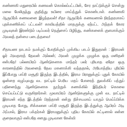
கண்ணகி மதுரையில் கணவன் கொல்லப்பட்டபின், சேர நாட்டுக்குச் சென்று
மலை மேலிருந்து குதித்து உயிரை மாய்த்துக் கொண்டாள். கண்ணகி
ஆருயிர்க் கணவனை இழந்தவள்! சீதா ஆருயிர்க் கணவனால் நிரந்தரமாகப்
புறக்கணிக்கப் பட்டவள்! காவியத்தில் மாதருக்கு ஏற்பட்ட அந்தக் கோர
முடிவுகள் இரண்டும் படிப்பவர் நெஞ்சைப் பிழிந்து, கண்களைக் குளமாக்கும்
அவலத் தன்மை படைத்தவை!
சீதாயண நாடகம் நமக்குப் போதிக்கும் முக்கிய பாடம் இதுதான் : இராமன்
ஓர் அவதாரத் தேவன் அல்லன்; அவன் முழுக்க முழுக்க ஒரு மனிதன்
என்பதே! பல்லாயிரம் ஆண்டுகளாக மாந்தர் பலர் புரியாத ஏதோ ஒரு
காரணத்தில் அவனைத் தேவ மகனாக்கி வந்ததால், அயோத்திய புரியில்
இப்போது பாப்ரி மசூதி இருந்த இடத்தில், இராம பிரானுக்குப் புதுக் கோயில்
ஒன்றை எழுப்புவது வட நாட்டில் பெரிய மதப் போரைத் துவக்கிப் பத்துப்
பதினைந்து ஆண்டுகளாக நூற்றுக் கணக்கில் இந்தியர் கொலை
செய்யப்பட்டு வருகிறார்கள். மூவாயிரம் ஆண்டுகளுக்கு முன் வட நாட்டில்
இராமன் எந்த இடத்தில் பிறந்தான் என்று நிச்சயமாய் யாரும் மெய்ப்பிக்க
முடியாத போது, சிக்கலான பாப்ரி மசூதி இருந்த இடத்துக்கு ஆயிரம் அடி
அப்பால், இராம பக்தர்கள் இராமனுக்குப் புதிய கோயில் கட்டினால் என்ன
குறைவாகும் என்பதே எனது முடிவான கேள்வி