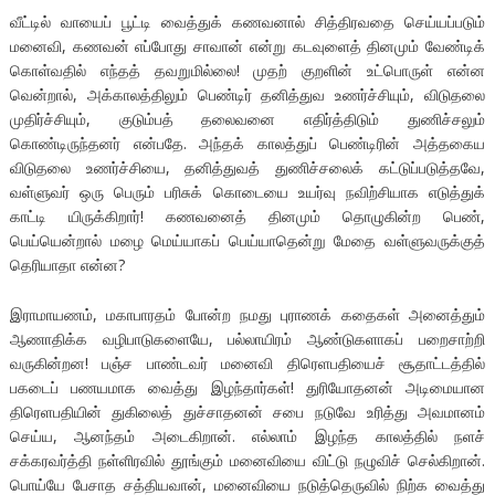
வீட்டில் வாயைப் பூட்டி வைத்துக் கணவனால் சித்திரவதை செய்யப்படும்
மனைவி, கணவன் எப்போது சாவான் என்று கடவுளைத் தினமும் வேண்டிக்
கொள்வதில் எந்தத் தவறுமில்லை! முதற் குறளின் உட்பொருள் என்ன
வென்றால், அக்காலத்திலும் பெண்டிர் தனித்துவ உணர்ச்சியும், விடுதலை
முதிர்ச்சியும், குடும்பத் தலைவனை எதிர்த்திடும் துணிச்சலும்
கொண்டிருந்தனர் என்பதே. அந்தக் காலத்துப் பெண்டிரின் அத்தகைய
விடுதலை உணர்ச்சியை, தனித்துவத் துணிச்சலைக் கட்டுப்படுத்தவே,
வள்ளுவர் ஒரு பெரும் பரிசுக் கொடையை உயர்வு நவிற்சியாக எடுத்துக்
காட்டி யிருக்கிறார்! கணவனைத் தினமும் தொழுகின்ற பெண்,
பெய்யென்றால் மழை மெய்யாகப் பெய்யாதென்று மேதை வள்ளுவருக்குத்
தெரியாதா என்ன?
இராமாயணம், மகாபாரதம் போன்ற நமது புராணக் கதைகள் அனைத்தும்
ஆணாதிக்க வழிபாடுகளையே, பல்லாயிரம் ஆண்டுகளாகப் பறைசாற்றி
வருகின்றன! பஞ்ச பாண்டவர் மனைவி திரெளபதியைச் சூதாட்டத்தில்
பகடைப் பணயமாக வைத்து இழந்தார்கள்! துரியோதனன் அடிமையான
திரெளபதியின் துகிலைத் துச்சாதனன் சபை நடுவே உரித்து அவமானம்
செய்ய, ஆனந்தம் அடைகிறான். எல்லாம் இழந்த காலத்தில் நளச்
சக்கரவர்த்தி நள்ளிரவில் தூங்கும் மனைவியை விட்டு நழுவிச் செல்கிறான்.
பொய்யே பேசாத சத்தியவான், மனைவியை நடுத்தெருவில் நிற்க வைத்து