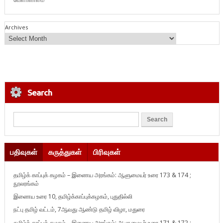
Archives
Search
பதிவுகள்
கருத்துகள்
பிரிவுகள்
தமிழ்க் காப்புக் கழகம் – இணைய அரங்கம்: ஆளுமையர் உரை 173 & 174 ;
நூலரங்கம்
இணைய உரை 10, தமிழ்க்காப்புக்கழகம், புதுதில்லி
நட்பு தமிழ் வட்டம், 7ஆவது ஆண்டு தமிழ் விழா, மதுரை
தமிழ்க் காப்புக் கழகம் – இணைய அரங்கம்: ஆளுமையர் உரை 171 & 172 ;