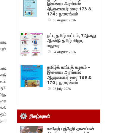
இணைய அரங்கம்:
ஆளுமையர் உரை 173 &
174 ; நூலரங்கம்
06 August 2026
நட்பு தமிழ் வட்டம், 7ஆவது
ஆண்டு தமிழ் விழா,
ேடு
மதுரை
றைச்
04 August 2026
தமிழ்க் காப்புக் கழகம் –
பாடு
இணைய அரங்கம்:
கேடு
ஆளுமையர் உரை 169 &
மைப்
170 ; நூலரங்கம்
ும்.
08 July 2026
 அது
ுவாக
க்கி
லும்
நிகழ்வுகள்
நாம்
கவிஞர் புத்தேரி தானப்பன்