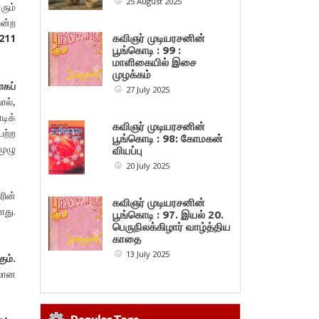
25 August 2025
ரும்
மன்ற
 211
கவிஞர் முடியரசனின்
பூங்கொடி : 99 :
மாளிகையில் இசை
முழக்கம்
ாகப்
27 July 2025
ல்,
டிக்
கவிஞர் முடியரசனின்
ெற்ற
பூங்கொடி : 98: கோமகன்
முழு
வியப்பு
20 July 2025
ரின்
கவிஞர் முடியரசனின்
ளது.
பூங்கொடி : 97. இயல் 20.
பெருநிலக்கிழார் வாழ்த்திய
காதை
13 July 2025
ும்.
தலான