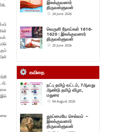
இலக்குவனார்
ண்டே
திருவள்ளுவன்
24 June 2026
சர்
வெருளி நோய்கள் 1616-
ின்
1620 : இலக்குவனார்
கள்.
திருவள்ளுவன்
பில்
23 June 2026
கும்
பின்
கவிதை
ற்றி
ார்.
நட்பு தமிழ் வட்டம், 7ஆவது
ராக
ஆண்டு தமிழ் விழா,
மதுரை
 இல்
04 August 2026
நிலை
தூய்மையே செல்வம் –
இலக்குவனார்
திருவள்ளுவன்