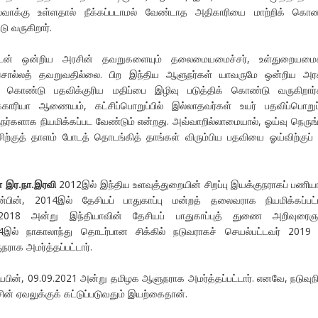
்வாக்கு உள்ளதால் நீக்கப்படாமல் வேண்டாத அதிகாரியை மாற்றிக் கொ
டு வருகிறார்.
டன் ஒன்றிய அரசின் தவறுகளையும் தலைமையமைச்சர், உள்துறையமைச்
ொல்லத் தவறுவதில்லை. பிற இந்திய ஆளுநர்கள் யாவருமே ஒன்றிய அரச
ு கொண்டு பதவிக்குரிய மதிப்பை இழிவு படுத்திக் கொண்டு வருகிறார்
காரியா ஆணையம், கட்சிப்பொறுப்பில் இல்லாதவர்கள் உயர் பதவிப்பொறுப்
்களாக நியமிக்கப்பட வேண்டும் என்றது. அவ்வாறில்லாமையால், ஓய்வு நெருங்
்குத் தாளம் போடத் தொடங்கித் தாங்கள் விரும்பிய பதவியை ஓய்விற்குப் 
 இர.நா.இரவி
2012இல் இந்திய உளவுத்துறையின் சிறப்பு இயக்குநராகப் பணியா
்பின், 2014இல் தேசியப் பாதுகாப்பு மன்றத் தலைவராக நியமிக்கப்பட்ட
0.2018 அன்று இந்தியாவின் தேசியப் பாதுகாப்புத் துணை அறிவுரைஞ
2014இல் நாகாலாந்து தொடர்பான சிக்கில் நடுவராகச் செயல்பட்டவர் 2019
ராக அமர்த்தப்பட்டார்.
கியபின், 09.09.2021 அன்று தமிழக ஆளுநராக அமர்த்தப்பட்டார். எனவே, நடுவு
ின் ஏவலுக்குக் கட்டுப்படுவதும் இயற்கைதான்.