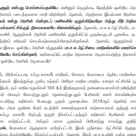
ஆளுநர் என்பது பொம்மைப்பதவியே
. எனினும் நெருக்கடி நேரத்தில் ஒன்றிய அர
 அதிகாரம் படைத்தவராக மாறி விடுகிறார் .ஆனால், அதற்காக இயல்பான நேரங்க
ர் என்று அரசின் அன்றாடப் பணிகளில் குறுக்கிடுவதோ அத்து மீறி அதிக
 மக்களாட்சிக்குத் தீமைகளையே விளைவிக்கும்
. ஆனால், பா.ச.க.ஆட்சியில், பா
களில் ஆளுநர்கள் அரசின் பணிகளில் குறுக்கிட்டு முதல்வருடன் முரண்பட நட
்திரம் சரிவரச் செயல்படுவதைச்சிதைக்கிறார்கள். ஆனால், ஆளுநர்கள்
்ல இவை. ஒன்றிய அரசின் உந்துதலில்
பா.ச.க ஆட்சியை மாநிலங்களில் மலரச்ச
கிலேயே செய்கின்றனர்
. உண்மையில், மாநில அரசுகளை அடிமைப்படுத்த நினைக்
ஒன்றிய அரசின் அடிமையரே!
ர், பிரிக்கப்படாத சம்மு-காசுமீர் மாநிலம், கோவா, மேகாலயா ஆகிய மாநிலங்க
தவர். இவற்றுக்கு முன்பு உத்தரப் பிரதேச மாநில பாரதிய சனதா கட்சியில் ம
வர், தம் மாநில உழவர்கள் 500 பேர் இறந்ததாகத் தலைமையமைச்சர் நரேந்திரர
ர் மிகவும் கோபத்துடனும் ஆணவத்துடனும் பேசினார் எனச் சொல்லியுள்ள
க.விற்கு எதிராகப் பேசுவது முதல் முறையல்ல. 2018ஆம் ஆண்டு காசு
ய அரசு குதிரை பேரம் நடத்திக் கலைத்ததாகக் கடுமையாகக் குற்றஞ் சாட்
 சம்மு காசுமீர் சிறப்புத் தகுதி நீக்கப்பட்டதற்கும் எதிராகப் பேசினார். எ
 மாற்றப்பட்டார். அங்கும் பாசக முதல்வர் பிரமோத்து சாவந்து குறித்
ால்
, மேகலாயா ஆளுநராக மாற்றப்பட்டார். இவர் முந்தைய ஆட்சியில் ஆளு
ல் தொடக்கத்திலேயே நீக்கப்பட்டிருப்பார். ஆனால், இவர் பா.ச.க.வின் மூத்த தலை