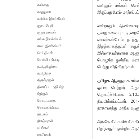
கவிதை
எனினும் மக்கள் செல
காணுரை
இருப்பதுபோல் மாற்றப்பட்
காப்பிய இலக்கியம்
குறள்நெறி
என்றாலும் ஆண்மையு
குறுந்தகவல்
தவறுகளையும் குறைச
சங்க இலக்கியம்
ஏவலர்கள்போல் நடந்த
சமய இலக்கியம்
இதற்காகத்தான் சருக்
செய்திகள்
இல்லாதவர்களாக ஆளுநர
செவ்வி / பேட்டி
பொழுதே ஒன்றிய அரசிற
தமிழறிஞர்கள்
பெற்று விடுகிறார்கள்.
தமிழிசை
திருக்குறள்
தமிழக ஆளுநராக உள்ள
திரைப்பட மதிப்பீடு
ஓய்வு பெற்றார். அதன
தேர்தல்
தொடர்ச்சியாக 5.1
தொடர்கதை
நியமிக்கப்பட்டார். 
தொல்காப்பியம்
நாகாலாந்து மாநில ஆளுந
நாடகம்
நிகழ்வுகள்
அங்கே சிக்கலில் சிக்
படங்கள்
பிறழ்வதும் ஒன்றிய அரச
பணிமலர்