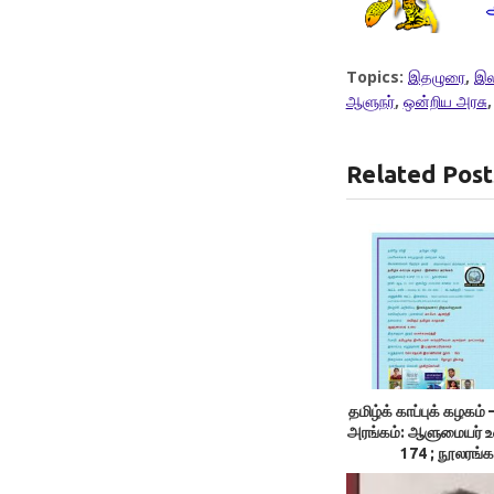
Topics:
இதழுரை
,
இல
ஆளுநர்
,
ஒன்றிய அரசு
Related Post
தமிழ்க் காப்புக் கழக
அரங்கம்: ஆளுமையர் 
174 ; நூலரங்க