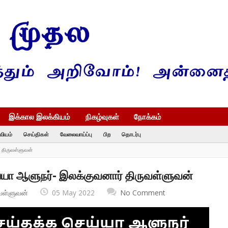
இக்கால இலக்கியம்
நிகழ்வுகள்
நோக்கம்
வியம்
செய்திகள்
வேலைவாய்ப்பு
பிற
தொடர்பு
 திருவள்ளுவன்
்யா ஆளுநர்- இலக்குவனார் திருவள்ளுவன்
வள்ளுவன்
05 May 2022
No Comment