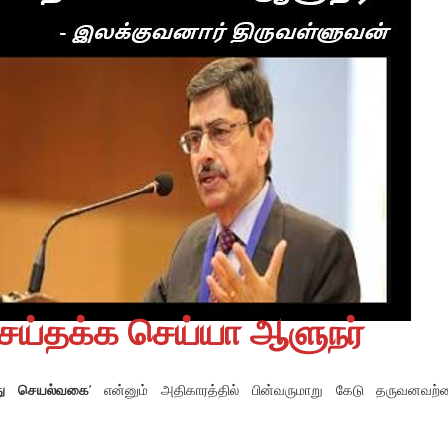
ெய்தக்க செய்யா ஆளுநர்
்து செயல்வகை
’ என்னும் அதிகாரத்தில் பின்வருமாறு கேடு தருவனவற்