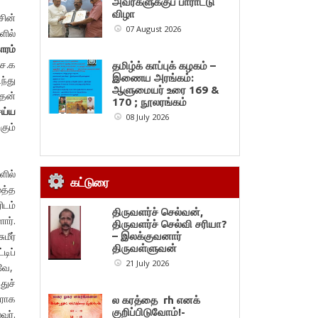
அவர்களுக்குப் பாராட்டு
விழா
சின்
07 August 2026
ளில்
ாரம்
.ச.க
தமிழ்க் காப்புக் கழகம் –
இணைய அரங்கம்:
ந்து
ஆளுமையர் உரை 169 &
 தன்
170 ; நூலரங்கம்
ெய்ய
08 July 2026
கும்
ளில்
கட்டுரை
ூத்த
ிடம்
திருவளர்ச் செல்வன்,
ார்.
திருவளர்ச் செல்வி சரியா?
மீர்
– இலக்குவனார்
திருவள்ளுவன்
டிப்
21 July 2026
னவே,
துச்
நராக
ல கரத்தை rh எனக்
குறிப்பிடுவோம்!-
வர்.