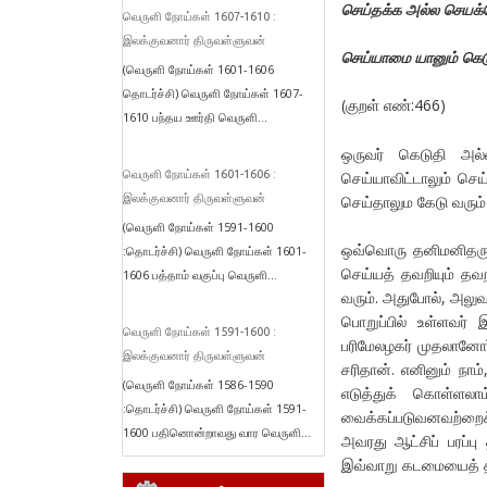
செய்தக்க அல்ல செயக்க
வெருளி நோய்கள் 1607-1610 :
இலக்குவனார் திருவள்ளுவன்
செய்யாமை யானும் கெட
(வெருளி நோய்கள் 1601-1606
தொடர்ச்சி) வெருளி நோய்கள் 1607-
(குறள் எண்:466)
1610 பந்தய ஊர்தி வெருளி...
ஒருவர் கெடுதி அல்
வெருளி நோய்கள் 1601-1606 :
செய்யாவிட்டாலும் செ
இலக்குவனார் திருவள்ளுவன்
செய்தாலும கேடு வரும்
(வெருளி நோய்கள் 1591-1600
ஒவ்வொரு தனிமனிதருக்
:தொடர்ச்சி) வெருளி நோய்கள் 1601-
செய்யத் தவறியும் தவ
1606 பத்தாம் வகுப்பு வெருளி...
வரும். அதுபோல், அல
பொறுப்பில் உள்ளவர்
வெருளி நோய்கள் 1591-1600 :
பரிமேலழகர் முதலானோர
இலக்குவனார் திருவள்ளுவன்
சரிதான். எனினும் நாம
(வெருளி நோய்கள் 1586-1590
எடுத்துக் கொள்ளலா
:தொடர்ச்சி) வெருளி நோய்கள் 1591-
வைக்கப்படுவனவற்றைச்
1600 பதினொன்றாவது வார வெருளி...
அவரது ஆட்சிப் பரப்ப
இவ்வாறு கடமையைத் தவ