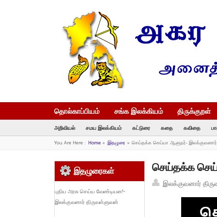
தொல்காப்பியம்
சங்க இலக்கியம்
திருக்குறள்
அறிவியல்
சமய இலக்கியம்
கட்டுரை
கதை
கவிதை
பா
You Are Here :
Home
»
இதழுரை
»
செய்தக்க செய்யா ஆளுநர்- இலக்குவனார்
செய்தக்க செய
இதழுரைகள்
இலக்குவனார் திரு
புதிய அரசு செய்ய வேண்டியன!-
இலக்குவனார் திருவள்ளுவன்