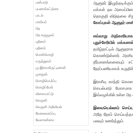
பண்பாடு
ஆளுநர் இழுத்தடிக்கும்
பயணக்கட்டுரை
மக்கள் நல அமைப்பினரும
பாடல்
தொகுதி விடுதலை சிறு
பாவியம்
கோப்புகள் ஆளுநர் மாள
பிற
பிற கருவூலம்
எவ்வாறு அதிகாரியாக
புதினம்
புதுச்சேரியில் மக்கள
புதினம்
தமிழ்நாட்டில் ஆளுநர
பொன்மொழி
கொண்டுள்ளார். அரசிய
மருத்துவம்
தீர்மானங்களையும் ச
மு.இராமகிருட்டிணன்
நேரப்பணியாகக் கருதிச்
முகநூல்
மொழிபெயர்ப்பு
இராசீவு காந்தி கொல
மொழிப்போர்
செயல்பாடு மோசமாக 
விளையாட்டு
இவ்வழக்கில் உள்ள பிற 
வெருளி
வெருளி அறிவியல்
இவையெல்லாம் செய்ய 
வேலைவாய்ப்பு
அதே நேரம் செய்யத்த
வேளாண்மை
பலவும் உணர்த்தும்.