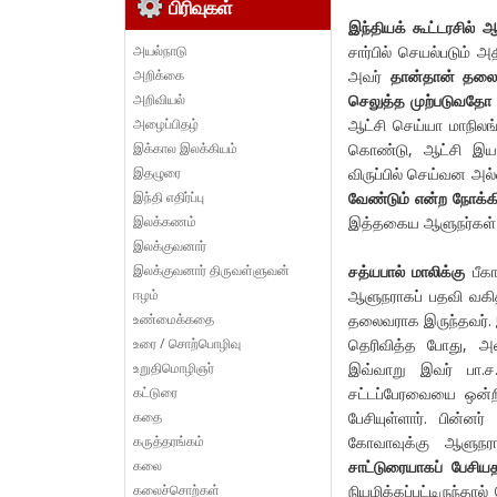
பிரிவுகள்
இந்தியக் கூட்டரசில் 
அயல்நாடு
சார்பில் செயல்படும்
அறிக்கை
அவர்
தான்தான் தலைவ
அறிவியல்
செலுத்த முற்படுவதோ
அழைப்பிதழ்
ஆட்சி செய்யா மாநிலங்
இக்கால இலக்கியம்
கொண்டு, ஆட்சி இயந
இதழுரை
விருப்பில் செய்வன அல
இந்தி எதிர்ப்பு
வேண்டும் என்ற நோக்
இலக்கணம்
இத்தகைய ஆளுநர்கள் 
இலக்குவனார்
இலக்குவனார் திருவள்ளுவன்
சத்யபால் மாலிக்கு
பீகா
ஈழம்
ஆளுநராகப் பதவி வகித்
உண்மைக்கதை
தலைவராக இருந்தவர். இ
உரை / சொற்பொழிவு
தெரிவித்த போது, அவ
உறுதிமொழிஞர்
இவ்வாறு இவர் பா.ச.
கட்டுரை
சட்டப்பேரவையை ஒன்றி
கதை
பேசியுள்ளார். பின்னர்
கருத்தரங்கம்
கோவாவுக்கு ஆளுநராக
கலை
சாட்டுரையாகப் பேசியத
கலைச்சொற்கள்
நியமிக்கப்பட்டிருந்தா