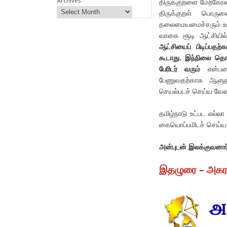
Archives
திருக்குறளை மேற்கோள
திருக்குறள் பொரு
தலைமையமைச்சரும் உள்
வாகை சூடி ஆட்சியில
ஆட்சியைப் பிடிப்பத
கூடாது.
இந்நிலை தொட
பேரிடர் வரும்
என்பதை
பேணுவதற்காக ஆளுநர
செயல்படச் செய்ய வேண்
தமிழ்நாடு உட்பட எல்ல
கையொப்பமிடச் செய்ய
அன்புடன் இலக்குவனார
இதழுரை – அக