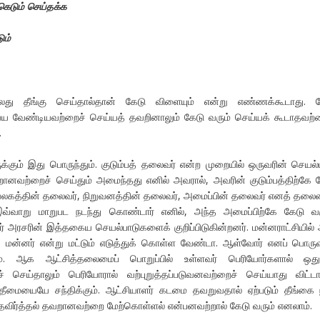
ெடும் செய்தக்க
ும்
லது தீங்கு செய்தால்தான் கேடு விளையும் என்று எண்ணக்கூடாது. க
ய்ய வேண்டியவற்றைச் செய்யத் தவறினாலும் கேடு வரும் செய்யக் கூடாதவற்
.
கும் இது பொருந்தும். குடும்பத் தலைவர் என்ற முறையில் ஒருவரின் செயல்
றானவற்றைச் செய்தும் அமைந்தது எனில் அவரால், அவரின் குடும்பத்திற்கே 
ுவலகத்தின் தலைவர், நிறுவனத்தின் தலைவர், அமைப்பின் தலைவர் எனத் தலை
 இவ்வாறு மாறுபட நடந்து கொண்டார் எனில், அந்த அமைப்பிற்கே கேடு வர
் அரசரின் இத்தகைய செயல்பாடுகளைக் குறிப்பிடுகின்றனர். மன்னராட்சியில்
், மன்னர் என்று மட்டும் எடுத்துக் கொள்ள வேண்டா. ஆள்வோர் எனப் பொர
ம். ஆக ஆட்சித்தலைமைப் பொறுப்பில் உள்ளவர் பெரியோர்களால் ஒது
 செய்தாலும் பெரியோரால் வற்புறுத்தப்படுவனவற்றைச் செய்யாது விட்டா
ு தீமையையே சந்திக்கும். ஆட்சியாளர் கடமை தவறுவதால் ஏற்படும் தீங்கை 
ிர்த்தல் தவறானவற்றை மேற்கொள்ளல் என்பனவற்றால் கேடு வரும் எனலாம்.