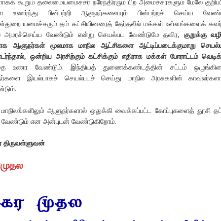
ாகக் கூறும் தலைமையமைச்சர் நரேந்திரரும் பிற அமைச்சர்களும் மேலே குறிப்ப
ளை உணர்ந்து பின்பற்றி ஆளுநர்களையும் பின்பற்றச் செய்ய வேண்டு
துறை யமைச்சரும் தம் கட்சியினரைத் தேர்தலில் மக்கள் உள்ளங்களைக் கவர்
் அமரச்செய்ய வேண்டும் என்று செயல்பட வேண்டுமே தவிர,
குறுக்கு வழி
ற்காக ஆளுநர்கள் மூலமாக மாநில ஆட்சிகளை ஆட்டிப்படைக்குமாறு செயல்
ர்ந்தால், ஒன்றிய அரசிற்கும் கட்சிக்கும் எதிராக மக்கள் போராட்டம் வெடிக்
 உணர வேண்டும். இந்தியத் துணைக்கண்டத்தின் சட்டம் ஒழுங்கின
்களை இயல்பாகச் செயல்படச் செய்து மாநில அரசுகளின் காவலர்களா
டும்.
ா மாநிலங்களிலும் ஆளுநர்களால் ஒதுக்கி வைக்கப்பட்ட கோப்புகளைத் தூசி தட்
 வேண்டும் என அன்புடன் வேண்டுகிறோம்.
் திருவள்ளுவன்
ரமுதல