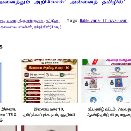
க்குவனார் திருவள்ளுவன்
,
கட்டுரை
Tags:
Ilakkuvanar Thiruvalluvan
,
,
தலைமையமைச்சர்
,
நரேந்திரர்(மோடி)
s
ம் – இணைய
இணைய உரை 10,
நட்பு தமிழ் வட்டம், 7ஆவது
உரை 173 &
தமிழ்க்காப்புக்கழகம், புதுதில்லி
ஆண்டு தமிழ் விழா, மதுர
ம்