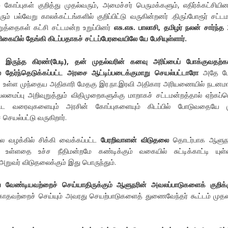
 கோப்புகள் குறித்து முதல்வரும், அமைச்சர் பெருமக்களும், எதிர்க்கட்சியின
் பல்வேறு காலக்கட்டங்களில் குறிப்பிட்டு வருகின்றனர் .திருப்போரூர் சட்ட
த்தைகள் கட்சி சட்டமன்ற உறுப்பினர்
எசு.எசு. பாலாசி,
தமிழர் நலன் சார்ந்த
ிகையில் தேங்கி கிடப்பதாகச் சட்டப்பேரவையிலே
யே பேசியுள்ளார்.
 இருந்த கிரண்(பேடி), தன் முதல்வரின் கனவு அரிப்பைப் போக்குவதற்க
ால் தேர்ந்தெடுக்கப்பட்ட அரசை ஆட்டிப்படைக்குமாறு செயல்பட்டாரோ
அதே போ
ாக உள்ள முந்தைய அதிகாரி மேதகு இர.நா.இரவி அதிகார அரியணையில் நடனமா
லமைப்பு அறிவுறுத்தும் விதிமுறைகளுக்கு மாறாகச் சட்டமன்றத்தால் ஏற்கப்ப
ட்ட வரைவுகளையும் அரசின் கோப்புகளையும் கிடப்பில் போடுவதையே 
 செயல்பட்டு வருகிறார்.
ை வழக்கில் சிக்கி வைக்கப்பட்ட
பேரறிவாளன் விடுதலை
தொடர்பாக ஆளுந
உள்ளதை உச்ச நீதிமன்றமே கண்டிக்கும் வகையில் சுட்டிக்காட்டி யுள்
அறுவர் விடுதலைக்கும் இது பொருந்தும்.
வேண்டியவற்றைச் செய்யாதிருக்கும் ஆளுநரின் அவலப்பாடுகளைக் குறிக்க
காதவற்றைச் செய்யும் அவரது செயற்பாடுகளைத் துணைவேந்தர் கூட்டம் மு