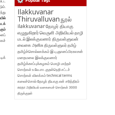
Popular Tags
ிட்ட
ம்.
Ilakkuvanar
ந்து
Thiruvalluvan
நூல்
யில்
படக்
ilakkuvanar
தோழர் தியாகு
கும்
எழுதுகிறார்
வெருளி அறிவியல்
தாழி
ைப்
மடல்
இலக்குவனார் திருவள்ளுவன்
கச்
வைகை அனிசு
திருவள்ளுவர்
தமிழ்
தமிழ்ச்சொல்லாக்கம்
இ.பு.ஞானப்பிரகாசன்
மறைமலை இலக்குவனார்
டிக்
தமிழ்க்காப்புக்கழகம்
மொழி மாற்றச்
சொற்கள்
உ.வே.சா.
குறள்நெறி
சட்டச்
சொற்கள் விளக்கம்
technical terms
கலைச்சொல்
தோழர் தியாகு
என் சரித்திரம்
சுரதா
அறிவியல் வகைமைச் சொற்கள் 3000
திருக்குறள்