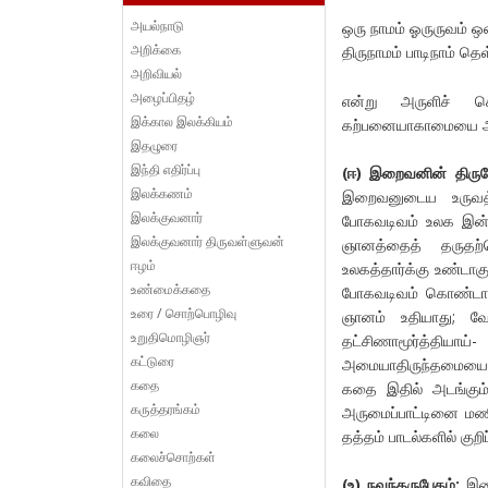
அயல்நாடு
ஒரு நாமம் ஓருருவம் ஒன
அறிக்கை
திருநாமம் பாடிநாம் 
அறிவியல்
அழைப்பிதழ்
என்று அருளிச் ச
இக்கால இலக்கியம்
கற்பனையாகாமையை அறி
இதழுரை
இந்தி எதிர்ப்பு
(
ஈ
)
இறைவனின்
திரு
இலக்கணம்
இறைவனுடைய உருவத்
இலக்குவனார்
போகவடிவம் உலக இன்
இலக்குவனார் திருவள்ளுவன்
ஞானத்தைத் தருதற்பொ
ஈழம்
உலகத்தார்க்கு உண்டா
உண்மைக்கதை
போகவடிவம் கொண்டாலல
உரை / சொற்பொழிவு
ஞானம் உதியாது; வே
உறுதிமொழிஞர்
தட்சிணாமூர்த்திய
கட்டுரை
அமையாதிருந்தமையைப் ப
கதை
கதை இதில் அடங்கும்
கருத்தரங்கம்
அருமைப்பாட்டினை மண
கலை
தத்தம் பாடல்களில் குறிப்
கலைச்சொற்கள்
கவிதை
(
உ
)
நவந்தருபேதம்
:
இறை