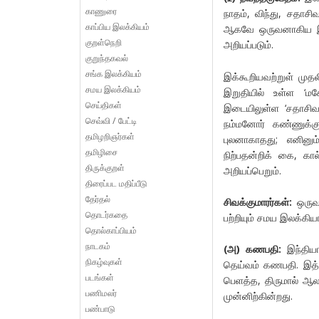
காணுரை
நாதம், விந்து, சதாச
காப்பிய இலக்கியம்
ஆகவே ஒருவனாகிய இற
குறள்நெறி
அறியப்படும்.
குறுந்தகவல்
சங்க இலக்கியம்
இக்கூறியவற்றுள் முதலி
சமய இலக்கியம்
இறுதியில் உள்ள ‘மகே
செய்திகள்
இடையிலுள்ள ‘சதாசிவன
செவ்வி / பேட்டி
நம்மனோர் கண்ணுக்கு
தமிழறிஞர்கள்
புலனாகாதது; எனினும்
தமிழிசை
நிற்பதன்றிக் கை, க
திருக்குறள்
அறியப்பெறும்.
திரைப்பட மதிப்பீடு
தேர்தல்
சிவக்குமாரர்கள்
:
ஒருவ
தொடர்கதை
பற்றியும் சமய இலக்கிய
தொல்காப்பியம்
நாடகம்
(
அ
)
கணபதி
:
இந்தியா
நிகழ்வுகள்
தெய்வம் கணபதி. இத்
படங்கள்
பெளத்த, திருமால் ஆ
பணிமலர்
முன்னிற்கின்றது.
பண்பாடு