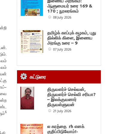
இணைய அரங்கம்:
ஆளுமையர் உரை 169 &
170 ; நூலரங்கம்
08 July 2026
்றி
தமிழ்க் காப்புக் கழகம், புது
தில்லிக் கிளை, இணைய
அரங்கு உரை – 9
ேன்.
07 July 2026
ம்.
வம்
ிவம்
ைவன்
கட்டுரை
ட்கு
ாய்
–
திருவளர்ச் செல்வன்,
யவை
திருவளர்ச் செல்வி சரியா?
– இலக்குவனார்
ோன்ற
திருவள்ளுவன்
ொண்ட
21 July 2026
6
ும்
ல கரத்தை rh எனக்
குறிப்பிடுவோம்!-
்தி,