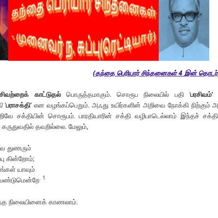
(
தந்தை
பெரியார்
சிந்தனைகள்
4
இன்
தொடர்ச
சிவற்றைக்
காட்டுதல்
பொருத்தமாகும். சொரூப நிலையில் பதி ‘
பரசிவம்
‘
ி
‘
பராசக்தி
‘
என வழங்கப்பெறும். அஃது உயிர்களின் அறிவை நோக்கி நிற்கும் அ
வே சக்தியின் சொரூபம். பாரதியாரின் சக்தி வழிபாடெல்லாம் இந்தச் சக்
 கருதுவதில் தவறில்லை. மேலும்,
ர்வ துணரும்
்பு கின்றோம்;
ங்கள் யாவும்
. 1
 வேண்டுமென்றே
ந்த நிலையினைக் காணலாம்.