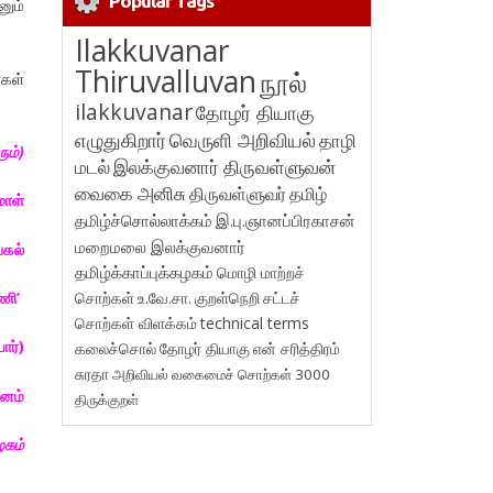
Popular Tags
னும்
Ilakkuvanar
Thiruvalluvan
நூல்
்கள்
ilakkuvanar
தோழர் தியாகு
எழுதுகிறார்
வெருளி அறிவியல்
தாழி
ும்
)
மடல்
இலக்குவனார் திருவள்ளுவன்
வைகை அனிசு
திருவள்ளுவர்
தமிழ்
மாள்
தமிழ்ச்சொல்லாக்கம்
இ.பு.ஞானப்பிரகாசன்
மறைமலை இலக்குவனார்
பகல்
தமிழ்க்காப்புக்கழகம்
மொழி மாற்றச்
சொற்கள்
உ.வே.சா.
குறள்நெறி
சட்டச்
ணி
’
சொற்கள் விளக்கம்
technical terms
யார்
)
கலைச்சொல்
தோழர் தியாகு
என் சரித்திரம்
சுரதா
அறிவியல் வகைமைச் சொற்கள் 3000
வனம்
திருக்குறள்
ழகம்