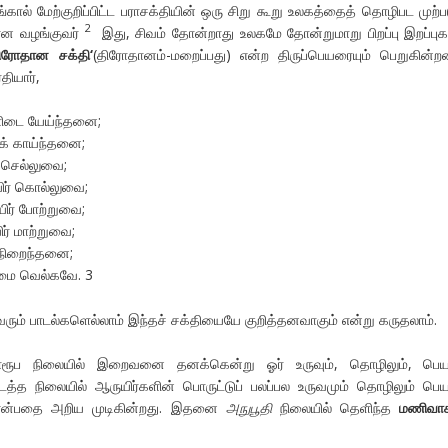
ால் மேற்குறிப்பிட்ட பராசக்தியின் ஒரு சிறு கூறு உலகத்தைத் தொழிபட முற்பட
2
ன வழங்குவர்
இது, சிவம் தோன்றாது உலகமே தோன்றுமாறு பிறப்பு இறப்புக
ிரோதான
சக்தி
‘
(திரோதானம்-மறைப்பது) என்ற திருப்பெயரையும் பெறுகின்ற
தியார்,
ளிடை யேய்ந்தனை;
னக் காய்ந்தனை;
் செல்லுவை;
யிர் கொல்லுவை;
ுயிர் போற்றுவை;
ர் மாற்றுவை;
ன நிறைந்தனை;
மை வெல்கவே. 3
ரும் பாடல்களெல்லாம் இந்தச் சக்தியையே குறித்தனவாகும் என்று கருதலாம்.
சொரூப நிலையில் இறைவனை தனக்கென்று ஓர் உருவும், தொழிலும், பெயர
த்த நிலையில் ஆருயிர்களின் பொருட்டுப் பலப்பல உருவமும் தொழிலும் பெய
என்பதை அறிய முடிகின்றது. இதனை
அநுபூதி
நிலையில் தெளிந்த
மணிவாச