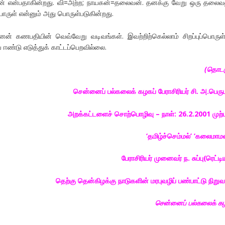
வன் என்பதாகின்றது. வி=அற்ற; நாயகன்=தலைவன். தனக்கு வேறு ஒரு தலைவ
ொருள் என்னும் அது பொருள்படுகின்றது.
ன் கணபதியின் வெவ்வேறு வடிவங்கள். இவற்றிற்கெல்லாம் சிறப்புப்பொருள
 ஈண்டு எடுத்துக் காட்டப்பெறவில்லை.
(
தொடர
சென்னைப்
பல்கலைக்
கழகப்
பேராசிரியர்
சி
.
அ
.
பெரு
அறக்கட்டளைச்
சொற்பொழிவு
–
நாள்
: 26.2.2001
முற்
‘
தமிழ்ச்செம்மல்
’
‘
கலைமாம
பேராசிரியர்
முனைவர்
ந
.
சுப்பு
(
ரெட்டி
தெற்கு
தென்கிழக்கு
நாடுகளின்
மரபுவழிப்
பண்பாட்டு
நிறு
சென்னைப்
பல்கலைக்
க