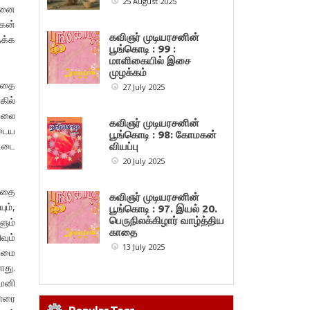
25 August 2025
ிவனை
கன்
கவிஞர் முடியரசனின்
தக்க
பூங்கொடி : 99 :
மாளிகையில் இசை
முழக்கம்
த்தை
27 July 2025
கில்
 தலை
கவிஞர் முடியரசனின்
ுடைய
பூங்கொடி : 98: கோமகன்
ட்டை
வியப்பு
20 July 2025
த்தை
கவிஞர் முடியரசனின்
ும்,
பூங்கொடி : 97. இயல் 20.
பெருநிலக்கிழார் வாழ்த்திய
ளும்
காதை
வும்
13 July 2025
ன்மை
ளது.
ேனி
லாரை