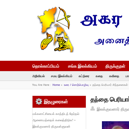
தொல்காப்பியம்
சங்க இலக்கியம்
திருக்குறள்
அறிவியல்
சமய இலக்கியம்
கட்டுரை
கதை
கவிதை
பா
You Are Here :
Home
»
உரை / சொற்பொழிவு
»
தந்தை பெரியார் சிந்தனைகள் 5 
தந்தை பெரியார்
இதழுரைகள்
இலக்குவனார் திரு
மக்களாட்சியைக் காத்திடத் தேர்தல்
ஆணையத்தைக் கலைத்திடுக! –
இலக்குவனார் திருவள்ளுவன்