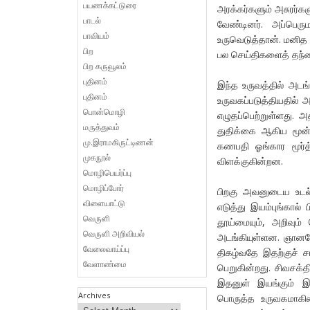
பயணக்கட்டுரை
அரக்கர்களும் அசுரர்
பாடல்
வேண்டினர். அப்பெர
பாவியம்
உருவெடுத்தான். மனித
பிற
பல செய்திகளைத் தந்தை 
பிற கருவூலம்
புதினம்
இந்த உருவத்தில் அடங
புதினம்
உருவகப்படுத்தியதில் 
பொன்மொழி
எழுதப்பெற்றுள்ளது. 
மருத்துவம்
துதிக்கை ஆகிய மூன்
மு.இராமகிருட்டிணன்
கணபதி ஓங்கார மூர்த
முகநூல்
விளக்குகின்றன.
மொழிபெயர்ப்பு
மொழிப்போர்
பிறகு அவனுடைய உடல்
விளையாட்டு
எடுத்து இயம்புங்கால்
வெருளி
தூய்மையும், அறிவும
வெருளி அறிவியல்
அடங்கியுள்ளன. ஞானமே
வேலைவாய்ப்பு
திகழ்வதே இதற்குச் ச
வேளாண்மை
பெறுகின்றது. சிவசக்த
இதனுள் இயங்கும் இ
Archives
பொருத்த உருவகமாகின