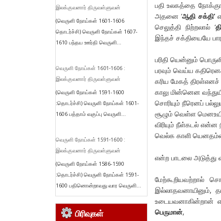
பதி உலகத்தை நோக்குங்க
இலக்குவனார் திருவள்ளுவன்
அதனை ‘
ஆதி
சக்தி
‘
எ
(வெருளி நோய்கள் 1601-1606
செலுத்தி நிற்றலால் ‘
த
தொடர்ச்சி) வெருளி நோய்கள் 1607-
இந்தச் சக்தியையே பார
1610 பந்தய ஊர்தி வெருளி...
பரிதி யென்னும் பொரு
வெருளி நோய்கள் 1601-1606 :
⁠பரவும் வெய்ய கதிரெ
இலக்குவனார் திருவள்ளுவன்
கரிய மேகத் திரள்எனச
⁠காலு மின்னென வந்து
(வெருளி நோய்கள் 1591-1600
சொரியும் நீரெனப் பல்ல
:தொடர்ச்சி) வெருளி நோய்கள் 1601-
⁠சூழும் வெள்ள மெனஉயி
1606 பத்தாம் வகுப்பு வெருளி...
விரியும் நீள்கடல் என்
⁠வெல்க காளி யெனதம்
வெருளி நோய்கள் 1591-1600 :
இலக்குவனார் திருவள்ளுவன்
என்ற பாடலை அடுத்து வ
(வெருளி நோய்கள் 1586-1590
:தொடர்ச்சி) வெருளி நோய்கள் 1591-
மேற்கூறியவற்றால் 
1600 பதினொன்றாவது வார வெருளி...
இல்லாதவனாயினும், தட
உடையவனாகின்றான் 
பெருமான்
,
பிரிவுகள்