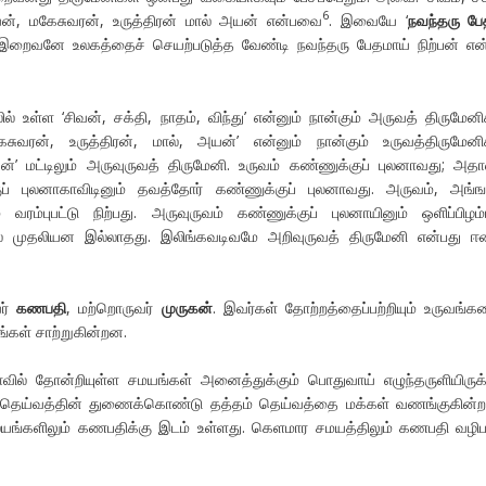
6
ிவன், மகேசுவரன், உருத்திரன் மால் அயன் என்பவை
. இவையே ‘
நவந்தரு
பே
ைவனே உலகத்தைச் செயற்படுத்த வேண்டி நவந்தரு பேதமாய் நிற்பன் என்
ல் உள்ள ‘சிவன், சக்தி, நாதம், விந்து’ என்னும் நான்கும் அருவத் திருமேனி
சுவரன், உருத்திரன், மால், அயன்’ என்னும் நான்கும் உருவத்திருமேனி
்’ மட்டிலும் அருவுருவத் திருமேனி. உருவம் கண்ணுக்குப் புலனாவது; அத
ப் புலனாகாவிடினும் தவத்தோர் கண்ணுக்குப் புலனாவது. அருவம், அங்
 வரம்புபட்டு நிற்பது. அருவுருவம் கண்ணுக்குப் புலனாயினும் ஒளிப்பிழம்
ால் முதலியன இல்லாதது. இலிங்கவடிவமே அறிவுருவத் திருமேனி என்பது ஈ
ர்
கணபதி
, மற்றொருவர்
முருகன்
. இவர்கள் தோற்றத்தைப்பற்றியும் உருவங்க
ங்கள் சாற்றுகின்றன.
வில் தோன்றியுள்ள சமயங்கள் அனைத்துக்கும் பொதுவாய் எழுந்தருளியிருக்
தெய்வத்தின் துணைக்கொண்டு தத்தம் தெய்வத்தை மக்கள் வணங்குகின்ற
லயங்களிலும் கணபதிக்கு இடம் உள்ளது. கெளமார சமயத்திலும் கணபதி வழி