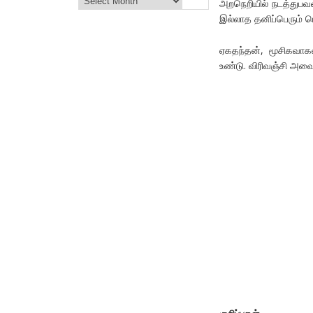
அறநெறியில் நடத்துப
இல்லாத தனிப்பெரும் ப
ஏகதந்தன், மூசிகவாகன
உண்டு. விரிவஞ்சி அவை