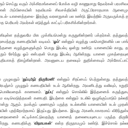
களும் செய்து வரும் அக்கிரமங்களைப் போக்க வழி காணுமாறு தேவர்கள் பரமச
ுமான் அம்பிகையின் உதவியால் சிவசக்தியின் அருட்பிரசாதமாக ஆனைமு
 உடல்- யானைத்தலை- இதற்கு வரலாறுகள் பல உண்டு. இவற்றில் அருவருக்கத் 
பெரியார் அவர்கள் எடுத்துக் காட்டிப் பரிகசிக்கின்றார்கள்.
்கியுள்ள தத்துவமே மிக முக்கியமென்று கருதுகின்றனர் பக்தர்கள். தத்துவ
அமைந்தது கணபதியின் வடிவம். ‘
ஓம்
‘
என்னும் எழுத்து பலமொழிகளில் பல பாங்
அத்தனை எழுத்துகளுக்கும் பொது இயல்பு ஒன்று உண்டு. யானையில் காது,
றும் சேர்ந்து ஓம் என்பதன் பொது இயல்பு ஆகின்றது. யானை முகத்தைய
்தியாகத் திகழ்கின்றான். அவனுடைய தலையும் துதிக்கையும் அக்கோட்பா
 முழுவதும் ‘
துப்புஆர்
திருமேனி
‘
என்னும் சிறப்பைப் பெற்றுள்ளது. தத்துவ
 பிரபஞ்சம் முழுதும் கணபதியின் உடல் ஆகின்றது. அவனிடத்து வலிவும், உறுதிய
் பொலிவதைக் காணலாம். ‘
துப்பு
‘
என்னும் சொல்லில் இத்தனைக் கருத்துக
 வடிவெடுத்தவன் கணபதி. இயற்கை என்னும் உடலில் ஒழுங்குப்பாடும் நல்லறி
ான்று ஆகும். நமக்குப் புலனாகும் பருத்த உடல்களில் யானையின் உடல் முத
ியின் புறத்தோற்றமாய் இருப்பது இயற்கை. இஃது அகண்டாகாரமாய் விரிந்துள்
றைவனைச் சுட்டிக்காட்டுவதற்கு யானைத் தலையையுடைய பருத்த திரும
்றது. கணபதிக்கு ‘
விநாயகன்
‘
என்ற திருநாமமும் உண்டு. இச்சொல் நல்