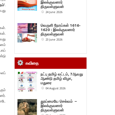
இலக்குவனார்
தம்
‘
.
திருவள்ளுவன்
பது
24 June 2026
வெருளி நோய்கள் 1616-
கள்.
1620 : இலக்குவனார்
கள்.
திருவள்ளுவன்
ாவது
23 June 2026
ஙனம்
பாய்
ண்டு
கவிதை
ளைப்
நட்பு தமிழ் வட்டம், 7ஆவது
ஆண்டு தமிழ் விழா,
மதுரை
04 August 2026
கும்
னர்.
பாடே
தூய்மையே செல்வம் –
இலக்குவனார்
திருவள்ளுவன்