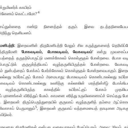
்றுமிலார்க் காயிரம்
4
தெள்ளேணம் கொட்டாமோ?
ெய்துள்ளதை ஈண்டு நினைத்தல் தகும். இவை தடத்தநிலையேயன
ந்து தெளியலாம்.
மேனிபற்றி
:
இறைவனின் திருமேனிபற்றி மேலும் சில கருத்துகளைத் தெரிவிப்ப
திருமேனி ‘
போகவடிவம்
,
யோக
வடிவம்
,
வேகவடிவம்
‘
என்று மூவகைப்படு
பத்தைத் தருதற்பொருட்டு மணக்கோலம் கொள்ளுதல் போன்றவை.
யோக
வடி
ருட்டுக் குருமூர்த்தியாய் எழுந்தருளியிருத்தல் போன்றவை. வேகவட
கும் துன்பத்தைப் போக்கப் போர்க்கோலம் கொள்ளுதல் போன்றவையாகும். இற
்லது உயிர்கட்குப் போகம் அமையாது;
யோக
வடிவம் கொண்டாலல்லது உயிர்க
கவடிவம் கொண்டாலல்லது உலகிற்கு கல்லாலின் மரத்தின்கீழ்
யோக்கிய
ாய்- எழுந்தருளியிருந்த காலத்தில் உயிர்கட்குப் போகம் முதலி
ுராணங்கள் விரித்துப் பேசும். காமனை எரித்து உருவிலாளனாய்ச் செய்தது ப
. இறைவன் திருப்பெருந்துறையில் குருவாய் எழுந்தருளித் தம்மை ஆட்க
5
ிவாசகப் பெருமானும்
, இறைவன் குருவாய் வந்தமையைத் தாயுமான அடிகள
பிடுவர்.
வனது திருமேனிகள் ஒன்பது வகையாகவும் பேசப்பெறும். அவை: ‘சிவம், சக