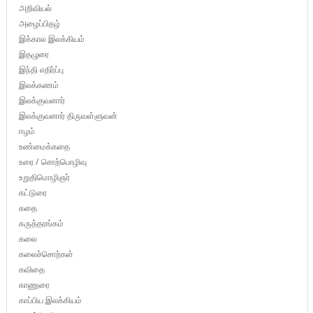
அறிவியல்
அழைப்பிதழ்
இக்கால இலக்கியம்
இதழுரை
இந்தி எதிர்ப்பு
இலக்கணம்
இலக்குவனார்
இலக்குவனார் திருவள்ளுவன்
ஈழம்
உண்மைக்கதை
உரை / சொற்பொழிவு
உறுதிமொழிஞர்
கட்டுரை
கதை
கருத்தரங்கம்
கலை
கலைச்சொற்கள்
கவிதை
காணுரை
காப்பிய இலக்கியம்