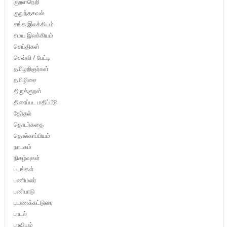
குறள்நெறி
குறுந்தகவல்
சங்க இலக்கியம்
சமய இலக்கியம்
செய்திகள்
செவ்வி / பேட்டி
தமிழறிஞர்கள்
தமிழிசை
திருக்குறள்
திரைப்பட மதிப்பீடு
தேர்தல்
தொடர்கதை
தொல்காப்பியம்
நாடகம்
நிகழ்வுகள்
படங்கள்
பணிமலர்
பண்பாடு
பயணக்கட்டுரை
பாடல்
பாவியம்