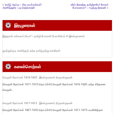
«
‘தமிழ் ஆய்வு – சில மயக்கங்கள்’:
வீரம் நிறைந்த தமிழினமே! சோரம்
அணிந்துரை: பழ.நெடுமாறன்
போகலாமா? – ஈழத்து நிலவன்
»
இதழுரைகள்
இதுதான் மக்களாட்சியா? – தமிழ்ப்போராளி பேராசிரியர் சி.இலக்குவனார்
தூத்துக்குடி உலகிற்குத் தந்த தமிழ்முத்து வைதேகி
கலைச்சொற்கள்
வெருளி நோய்கள் 1616-1620 : இலக்குவனார் திருவள்ளுவன்
(வெருளி நோய்கள் 1611-1615 தொடர்ச்சி) வெருளி நோய்கள் 1616-1620 பரந்த சிந்தனை
வெருளி...
வெருளி நோய்கள் 1611-1615 : இலக்குவனார் திருவள்ளுவன்
(வெருளி நோய்கள் 1607-1610 தொடர்ச்சி) வெருளி நோய்கள் 1611-1615 பயனிலித்தள