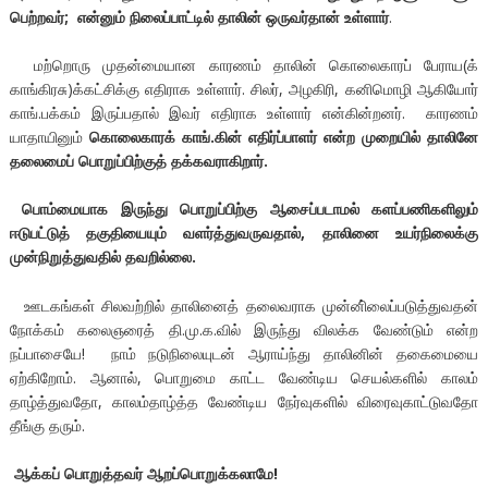
பெற்றவர்; என்னும் நிலைப்பாட்டில் தாலின் ஒருவர்தான் உள்ளார்
.
மற்றொரு முதன்மையான காரணம் தாலின் கொலைகாரப் பேராய(க்
காங்கிரசு)க்கட்சிக்கு எதிராக உள்ளார். சிலர், அழகிரி, கனிமொழி ஆகியோர்
காங்.பக்கம் இருப்பதால் இவர் எதிராக உள்ளார் என்கின்றனர். காரணம்
யாதாயினும்
கொலைகாரக் காங்.கின் எதிர்ப்பாளர் என்ற முறையில் தாலினே
தலைமைப் பொறுப்பிற்குத் தக்கவராகிறார்.
பொம்மையாக இருந்து பொறுப்பிற்கு ஆசைப்படாமல் களப்பணிகளிலும்
ஈடுபட்டுத் தகுதியையும் வளர்த்துவருவதால், தாலினை உயர்நிலைக்கு
முன்நிறுத்துவதில் தவறில்லை.
ஊடகங்கள் சிலவற்றில் தாலினைத் தலைவராக முன்னி்லைப்படுத்துவதன்
நோக்கம் கலைஞரைத் தி.மு.க.வில் இருந்து விலக்க வேண்டும் என்ற
நப்பாசையே! நாம் நடுநிலையுடன் ஆராய்ந்து தாலினின் தகைமையை
ஏற்கிறோம். ஆனால், பொறுமை காட்ட வேண்டிய செயல்களில் காலம்
தாழ்த்துவதோ, காலம்தாழ்த்த வேண்டிய நேர்வுகளில் விரைவுகாட்டுவதோ
தீங்கு தரும்.
ஆக்கப் பொறுத்தவர் ஆறப்பொறுக்கலாமே!