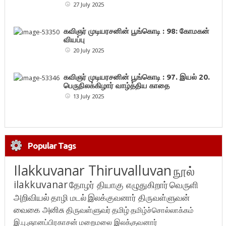
27 July 2025
கவிஞர் முடியரசனின் பூங்கொடி : 98: கோமகன்
வியப்பு
20 July 2025
கவிஞர் முடியரசனின் பூங்கொடி : 97. இயல் 20.
பெருநிலக்கிழார் வாழ்த்திய காதை
13 July 2025
Popular Tags
Ilakkuvanar Thiruvalluvan
நூல்
ilakkuvanar
தோழர் தியாகு எழுதுகிறார்
வெருளி
அறிவியல்
தாழி மடல்
இலக்குவனார் திருவள்ளுவன்
வைகை அனிசு
திருவள்ளுவர்
தமிழ்
தமிழ்ச்சொல்லாக்கம்
இ.பு.ஞானப்பிரகாசன்
மறைமலை இலக்குவனார்