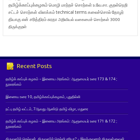
தமிழ்க்காப்புக்கழகம்
மொழி மாற்றச் சொற்கள்
உ.வே.சா.
குறள்நெறி
சட்டச் சொற்கள் விளக்கம்
technical terms
கலைச்சொல்
தோழர்
தியாகு
என் சரித்திரம்
சுரதா
அறிவியல் வகைமைச் சொற்கள் 3000
திருக்குறள்
Recent Posts
தமிழ்க் காப்புக் கழகம் – இணைய அரங்கம்: ஆளுமையர் உரை 173 & 174 ;
நூலரங்கம்
இணைய உரை 10, தமிழ்க்காப்புக்கழகம், புதுதில்லி
நட்பு தமிழ் வட்டம், 7ஆவது ஆண்டு தமிழ் விழா, மதுரை
தமிழ்க் காப்புக் கழகம் – இணைய அரங்கம்: ஆளுமையர் உரை 171 & 172 ;
நூலரங்கம்
திருவளர்ச் செல்வன், திருவளர்ச் செல்வி சரியா? – இலக்குவனார் திருவள்ளுவன்