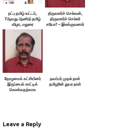
நட்பு தமிழ் வட்டம்,
திருவளர்ச் செல்வன்,
7ஆவது ஆண்டு தமிழ்
திருவளர்ச் செல்வி
விழா, மதுரை
சரியா? – இலக்குவனார்
திருவள்ளுவன்
தோழமைக் கட்சியினர்
நவம்பர் முதல் நாள்
இருப்பைக் காட்டிக்
தமிழரின் துயர நாள்
கொள்வதற்காக
எதையும் பேசக்கூடாது!
Leave a Reply