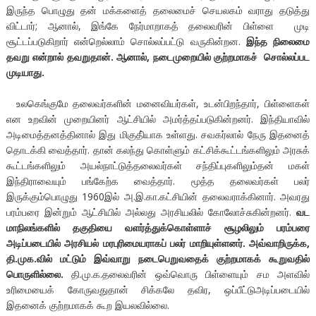
இருந்த பொழுது தன் மக்களைத் தலைமைச் செயலகம் வராது தடுத்து
விட்டார்; ஆனால், இங்கே நேர்மாறாகத் தலைவரின் பிள்ளை முடி
சூட்டப்படுகிறார் என்றெல்லாம் சொல்லப்பட்டு வருகின்றன.
இந்த நிலைமை
தவறு என்றால் தவறுதான். ஆனால்
,
நடைமுறையில் குற்றமாகச் சொல்லப்பட
முடியாது.
உலகெங்குமே தலைவர்களின் மனைவியர்கள், உடன்பிறந்தார், பிள்ளைகள்
என உறவின் முறையினர் ஆட்சியில் அமர்த்தப்படுகின்றனர். இந்தியாவில்
அடிமைத்தனத்தினால் இது மிகுதி்யாக உள்ளது. சவகர்லால் நேரு இதனைத்
தொடக்கி வைத்தார். தான் கலந்து கொள்ளும் கட்சிக்கூட்டங்களிலும் அரசுக்
கூட்டங்களிலும் அயல்நாட்டுத்தலைவர்கள் சந்திப்புகளிலும்தன் மகள்
இந்திராவையும் பங்கேற்க வைத்தார். மூத்த தலைவர்கள் பலர்
இருக்கும்பொழுது 1960இல் அ.இ.கா.கட்சியின் தலைவராக்கினார். அவரது
பரம்பரை இன்றும் ஆட்சியில் அல்லது அரசியலில் கோலோச்சுகின்றனர்.
வட
மாநிலங்களில் தகுதியை வளர்த்துக்கொள்ளாச்
சூழலிலும் பரம்பரை
அடிப்படையில் அரசியல் மரபுரிமையராகப் பலர் மாறியுள்ளனர். அவ்வாறிருக்க,
தி.முக.வில் மட்டும் இவ்வாறு நடைபெறுவதைக் குற்றமாகக் கூறுவதில்
பொருளில்லை.
தி.மு.க.தலைவரின் ஒவ்வொரு பிள்ளையும் சம அளவில்
உரிமையைக் கோருவதுதான் சிக்கலே தவிர, ஒப்பீட்டுஅடிப்படையில்
இதனைக் குற்றமாகக் கூற இயலவில்லை.