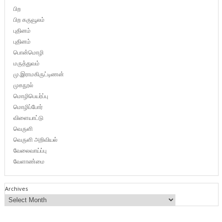
பிற
பிற கருவூலம்
புதினம்
புதினம்
பொன்மொழி
மருத்துவம்
மு.இராமகிருட்டிணன்
முகநூல்
மொழிபெயர்ப்பு
மொழிப்போர்
விளையாட்டு
வெருளி
வெருளி அறிவியல்
வேலைவாய்ப்பு
வேளாண்மை
Archives