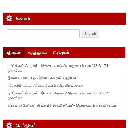
Search
பதிவுகள்
கருத்துகள்
பிரிவுகள்
தமிழ்க் காப்புக் கழகம் – இணைய அரங்கம்: ஆளுமையர் உரை 173 & 174 ;
நூலரங்கம்
இணைய உரை 10, தமிழ்க்காப்புக்கழகம், புதுதில்லி
நட்பு தமிழ் வட்டம், 7ஆவது ஆண்டு தமிழ் விழா, மதுரை
தமிழ்க் காப்புக் கழகம் – இணைய அரங்கம்: ஆளுமையர் உரை 171 & 172 ;
நூலரங்கம்
திருவளர்ச் செல்வன், திருவளர்ச் செல்வி சரியா? – இலக்குவனார் திருவள்ளுவன்
செய்திகள்