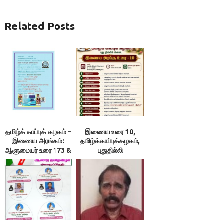
Related Posts
தமிழ்க் காப்புக் கழகம் –
இணைய உரை 10,
இணைய அரங்கம்:
தமிழ்க்காப்புக்கழகம்,
ஆளுமையர் உரை 173 &
புதுதில்லி
174 ; நூலரங்கம்