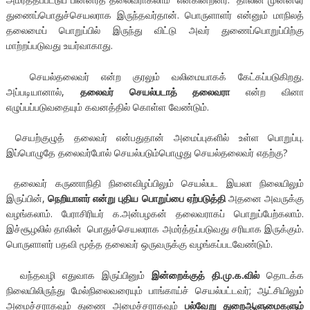
துணைப்பொதுச்செயலராக இருந்தவர்தான். பொருளாளர் என்னும் மாநிலத்
தலைமைப் பொறுப்பில் இருந்து விட்டு அவர் துணைப்பொறுப்பிற்கு
மாற்றப்படுவது உயர்வாகாது.
செயல்தலைவர் என்ற குரலும் வலிமையாகக் கேட்கப்படுகிறது.
அப்படியானால்,
தலைவர் செயல்படாத் தலைவரா
என்ற வினா
எழுப்பப்படுவதையும் கவனத்தில் கொள்ள வேண்டும்.
செயற்குழுத் தலைவர் என்பதுதான் அமைப்புகளில் உள்ள பொறுப்பு.
இப்பொழுதே தலைவர்போல் செயல்படும்பொழுது செயல்தலைவர் எதற்கு?
தலைவர் கருணாநிதி நினைவிழப்பிலும் செயல்பட இயலா நிலையிலும்
இருப்பின்,
நெறியாளர் என்று புதிய பொறுப்பை ஏற்படுத்தி
அதனை அவருக்கு
வழங்கலாம். பேராசிரியர் க.அன்பழகன் தலைவராகப் பொறுப்பேற்கலாம்.
இச்சூழலில் தாலின் பொதுச்செயலராக அமர்த்தப்படுவது சரியாக இருக்கும்.
பொருளாளர் பதவி மூத்த தலைவர் ஒருவருக்கு வழங்கப்படவேண்டும்.
வந்தவழி எதுவாக இருப்பினும்
இன்றைக்குத் தி.மு.க.வில்
தொடக்க
நிலையிலிருந்து மேல்நிலைவரையும் பாங்காய்ச் செயல்பட்டவர்; ஆட்சியிலும்
அமைச்சராகவும் துணை அமைச்சராகவும்
பல்வேறு துறைஆளுமைகளும்