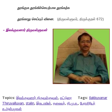
தூங்குக தூங்கிச்செயற்பால தூங்கற்க
தூங்காது செய்யும் வினை
.
(திருவள்ளுவர், திருக்குறள் 672)
– இலக்குவனார் திருவள்ளுவன்
Topics:
இலக்குவனார் திருவள்ளுவன்
,
கட்டுரை
Tags:
Ilakkuvanar
Thiruvalluvan
,
stalin
,
இசுடாலின்
,
தலைவர்
,
தி.மு.க.
,
பேராசிரியர்
க.அன்பழகன்