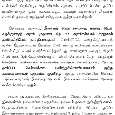
அன்பர்கள் தெரிவித்து வருகின்றனர். ஆனால், அழகிரி போன்ற குடும்ப
உறுப்பினர்களும் மூத்த தலைவர்களும் கலைஞர் கருணாநிதி இருக்கும்
வரையில் தலைவர் அவர்தான் என்று வலியுறுத்தி வருகின்றனர்.
இதற்கான காரணம்,
இளைஞர் அணி என்பதை, மகளிர் அணி,
வழக்குரைஞர் அணி முதலான பிற 17 அணிகள்போல் கருதாமல்
தனிக்கட்சிபோல் நடத்தியமைதான்
. அரசர்வீட்டுக் கன்றுக்குட்டியாகத்
தாலின் இருந்தமையால் இளைஞர் அணி என்பது கட்சிக்குள் உட்கட்சியாகச்
செயல்பட்டுப் பெரும் வளர்ச்சி பெற்றுவிட்டது. எனவேதான் அவரும், கிழவர்
அணி எனப் பிறர் கேலி செய்தாலும், இதன் பொறுப்பை வேறு யாருக்கும்
கொடுக்க மனமில்லாமல் தன்னகத்தே வைத்துக் கொண்டுள்ளார். அவரது
தனிப்பட்ட செல்வாக்கை வளர்த்துக்கொண்டமையால் மூத்த
தலைவர்களையும் புறந்தள்ள முடிகிறது.
மூத்த தலைவர்களின் இளைய
தலைமுறையினர் இளைஞர் அணியில் இருப்பதால் அவர்களும் அமைதி
காக்க வேண்டிய சூழல்.
தாலின் படிப்படியாகத் திணிக்கப்பட்டவர்; அவரைப்போல் பாடுபட்ட பிற
இளைஞர்கள் நிலை என்ன?; நெருக்கடி நிலையில் தாலின் துன்புற்றார் எனில்
நெருக்கடிநிலைச் சிறைக்கொடுமையால் உயிரிழந்த சிட்டிபாபு குடும்ப
இளைஞர்களுக்கு ஏன் முதன்மை தரவில்லை; பேரறிஞர் அண்ணா முதல்வராக