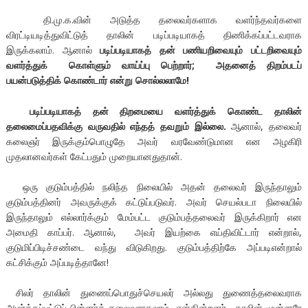
தி.மு.க.வின் அடுத்த தலைவர்களாக வளர்ந்தவர்களை
விரட்டியடித்துவிட்டுத் தாலின் படிப்படியாகத் திணிக்கப்பட்டவராக
இருக்கலாம். ஆனால்
படிப்படியாகத் தன் பணியறிவையும் பட்டறிவையும்
வளர்த்துக் கொள்ளும் வாய்ப்பு பெற்றார்
;
அதனைத் திறம்படப்
பயன்படுத்திக் கொண்டார் என்று சொல்லலாமே!
படிப்படியாகத் தன் திறமையை வளர்த்துக் கொண்ட தாலின்
தலைமைப்பதவிக்கு வருவதில் எந்தத் தவறும் இல்லை.
ஆனால், தலைவர்
கலைஞர் இருக்கும்பொழுதே அவர் வரவேண்டுமான என அழகிரி
முதலானவர்கள் கேட்பதும் முறையானதுதான்.
ஒரு குடும்பத்தில் நலிந்த நிலையில் அதன் தலைவர் இருந்தாலும்
குடும்பத்தினர் அவருக்குக் கட்டுப்படுவர். அவர் செயல்படா நிலையில்
இருந்தாலும் எல்லார்க்கும் மேம்பட்ட குடும்பத்தலைவர் இருக்கிறார் என
அமைதி காப்பர். ஆனால், அவர் இயற்கை எய்திவிட்டார் என்றால்,
குடுமிப்பிடிச்சண்டை வந்து விடுகிறது. குடும்பத்திற்கே அப்படிஎன்றால்
கட்சிக்கும் அப்படித்தானே!
சிலர் தாலின் துணைப்பொதுச்செயலர் அல்லது துணைத்தலைவராக
அமர்த்தப்பட்டுப் பின்னர்த் தலைவராகலாம் என்கின்றனர். தாலின் முன்னரே