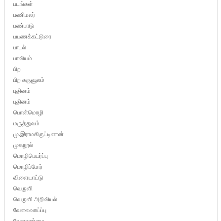
படங்கள்
பணிமலர்
பண்பாடு
பயணக்கட்டுரை
பாடல்
பாவியம்
பிற
பிற கருவூலம்
புதினம்
புதினம்
பொன்மொழி
மருத்துவம்
மு.இராமகிருட்டிணன்
முகநூல்
மொழிபெயர்ப்பு
மொழிப்போர்
விளையாட்டு
வெருளி
வெருளி அறிவியல்
வேலைவாய்ப்பு
வேளாண்மை