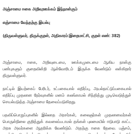
அஞ்சாமை
ஈகை
அறிவுஊக்கம்
இந்நான்கும்
எஞ்சாமை
வேந்தற்கு
இயல்பு
(
திருவள்ளுவர்
,
திருக்குறள்
,
அதிகாரம்
:
இறைமாட்சி,
குறள்
எண்
: 382)
அஞ்சாமை, ஈகை, அறிவுடைமை, ஊக்கமுடைமை ஆகிய நான்கு
பண்புகளும் குறைவின்றி ஆள்வோரிடம் இருக்க வேண்டும் என்கிறார்
திருவள்ளுவர்.
நாட்டில் இயற்கைப் பேரிடர், உட்பகையால் எதிர்ப்பு, அயல்நாட்டுப்பகையால்
எதிர்ப்பு முதலான நேர்வுகளில் மனம் கலங்காமல் சிந்தித்து முடிவெடுத்துச்
செயல்படுத்த அஞ்சாமை தேவைப்படுகிறது.
பதவிப்பொறுப்புகளில் இல்லாத அரசர்கள், கலைஞர்கள் முதலானவர்கள்
பொருள்நிலை குறித்துக் கவலைப்படாமல் தங்கள் புலமையில் ஈடுபாடு காட்ட
அரசு அவர்களை ஆதரிக்க வேண்டும். அதற்கு ஈகை தேவை. பஞ்சம்,