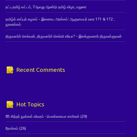
நட்பு தமிழ் வட்டம், 7ஆவது ஆண்டு தமிழ் விழா, மதுரை
தமிழ்க் காப்புக் கழகம் – இணைய அரங்கம்: ஆளுமையர் உரை 171 & 172 ;
நூலரங்கம்
திருவளர்ச் செல்வன், திருவளர்ச் செல்வி சரியா? – இலக்குவனார் திருவள்ளுவன்
Recent Comments
Hot Topics
85 சித்தர் நூல்கள் விவரம் - பொன்னையா சாமிகள்
(29)
நோக்கம்
(26)