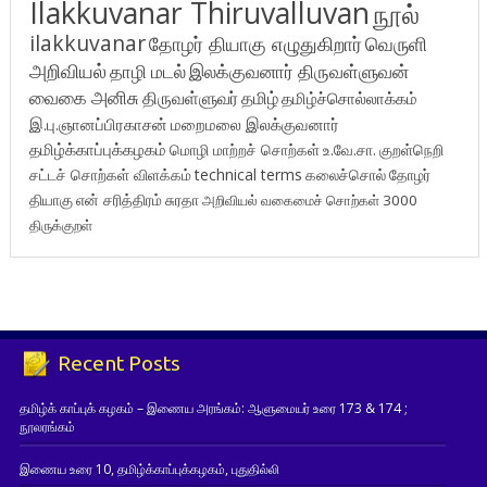
Ilakkuvanar Thiruvalluvan
நூல்
ilakkuvanar
தோழர் தியாகு எழுதுகிறார்
வெருளி
அறிவியல்
தாழி மடல்
இலக்குவனார் திருவள்ளுவன்
வைகை அனிசு
திருவள்ளுவர்
தமிழ்
தமிழ்ச்சொல்லாக்கம்
இ.பு.ஞானப்பிரகாசன்
மறைமலை இலக்குவனார்
தமிழ்க்காப்புக்கழகம்
மொழி மாற்றச் சொற்கள்
உ.வே.சா.
குறள்நெறி
சட்டச் சொற்கள் விளக்கம்
technical terms
கலைச்சொல்
தோழர்
தியாகு
என் சரித்திரம்
சுரதா
அறிவியல் வகைமைச் சொற்கள் 3000
திருக்குறள்
Recent Posts
தமிழ்க் காப்புக் கழகம் – இணைய அரங்கம்: ஆளுமையர் உரை 173 & 174 ;
நூலரங்கம்
இணைய உரை 10, தமிழ்க்காப்புக்கழகம், புதுதில்லி