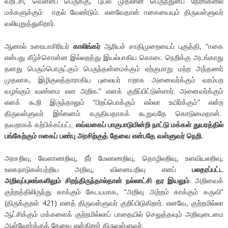
வறட்சி, வெள்ளப் பெருக்கு, புயல் முதலான பெருந்துன்ப நேரங்களில்
மக்களுக்கும் ஈதல் வேண்டும். எனவேதான் ஈகையையும் திருவள்ளுவர்
வலியுறுத்துகிறார்.
ஆனால் உரையாசிரியர்
காலிங்கர்
ஆரியச் சாதிமுறையைப் புகுத்தி, “ஈகை
என்பது கீழ்ச்சொன்ன இல்லறத்து இயல்பாகிய கொடை நெறிக்கு அடங்காது
தனது பெரும்பொருட்கும் பெருந்தன்மைக்கும் ஏற்குமாறு மற்ற அந்தணர்
முதலாக, இழிகுலத்தாராகிய புலையர் ஈறாக அனைவர்க்கும் வரம்பற
வழங்கும் வண்மை என அறிக.” எனக் குறிப்பிட்டுள்ளார். அனைவர்க்கும்
எனக் கூறி இருந்தாலும் “பிறப்பொக்கும் எல்லா உயிர்க்கும்” என்ற
திருவள்ளுவர் இங்ஙனம் கருதியதாகக் கூறுவதே கொடுமைதான்.
தவறாகக் கற்பிக்கப்பட்ட
எவ்வகைப் பாகுபாடுமின்றி நாட்டு மக்கள் துயரத்தில்
பங்கேற்கும் ஈகைப் பண்பு அரசிற்குத் தேவை என்பதே வள்ளுவர் நெறி.
அரசறிவு, வேளாணறிவு, நீர் மேலாணறிவு, தொழிலறிவு, உளவியலறிவு,
உலகநாடுகள்பற்றிய அறிவு, வினையறிவு எனப்
பலதரப்பட்ட
அறிவுப்புலங்களிலும் சிறந்திருந்தால்தான் நல்லாட்சி தர இயலும்
. அறிவைக்
குற்றத்திலிருந்து காக்கும் கேடயமாக, “அறிவு அற்றம் காக்கும் கருவி”
(திருக்குறள் 421) எனத் திருவள்ளுவர் குறிப்பிடுகிறார். எனவே, குற்றமில்லா
ஆட்சிக்கும் மக்களைக் குற்றமில்லாப் பாதையில் செலுத்தவும் அறிவுடைமை
ஆள்வோர்க்குத் தேவை என்கிறார் திருவள்ளுவர்.