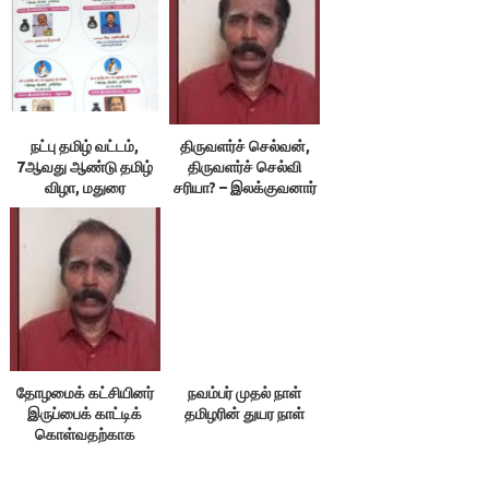
நட்பு தமிழ் வட்டம்,
திருவளர்ச் செல்வன்,
7ஆவது ஆண்டு தமிழ்
திருவளர்ச் செல்வி
விழா, மதுரை
சரியா? – இலக்குவனார்
திருவள்ளுவன்
தோழமைக் கட்சியினர்
நவம்பர் முதல் நாள்
இருப்பைக் காட்டிக்
தமிழரின் துயர நாள்
கொள்வதற்காக
எதையும் பேசக்கூடாது!