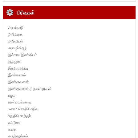
பிரிவுகள்
அயல்நாடு
அறிக்கை
அறிவியல்
அழைப்பிதழ்
இக்கால இலக்கியம்
இதழுரை
இந்தி எதிர்ப்பு
இலக்கணம்
இலக்குவனார்
இலக்குவனார் திருவள்ளுவன்
ஈழம்
உண்மைக்கதை
உரை / சொற்பொழிவு
உறுதிமொழிஞர்
கட்டுரை
கதை
கருத்தரங்கம்