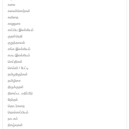
கலை
கலைச்சொற்கள்
கவிதை
காணுரை
காப்பிய இலக்கியம்
குறள்நெறி
குறுந்தகவல்
சங்க இலக்கியம்
சமய இலக்கியம்
செய்திகள்
செவ்வி / பேட்டி
தமிழறிஞர்கள்
தமிழிசை
திருக்குறள்
திரைப்பட மதிப்பீடு
தேர்தல்
தொடர்கதை
தொல்காப்பியம்
நாடகம்
நிகழ்வுகள்