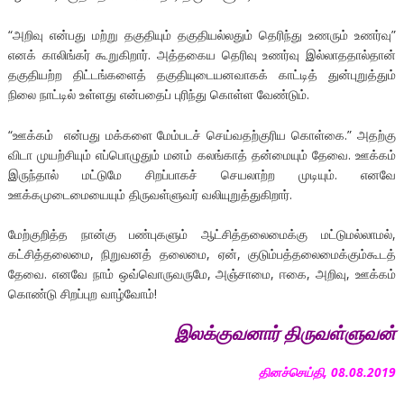
“அறிவு என்பது மற்று தகுதியும் தகுதியல்லதும் தெரிந்து உணரும் உணர்வு”
எனக் காலிங்கர் கூறுகிறார். அத்தகைய தெரிவு உணர்வு இல்லாததால்தான்
தகுதியற்ற திட்டங்களைத் தகுதியுடையனவாகக் காட்டித் துன்புறுத்தும்
நிலை நாட்டில் உள்ளது என்பதைப் புரிந்து கொள்ள வேண்டும்.
“ஊக்கம் என்பது மக்களை மேம்படச் செய்வதற்குரிய கொள்கை.” அதற்கு
விடா முயற்சியும் எப்பொழுதும் மனம் கலங்காத் தன்மையும் தேவை. ஊக்கம்
இருந்தால் மட்டுமே சிறப்பாகச் செயலாற்ற முடியும். எனவே
ஊக்கமுடைமையையும் திருவள்ளுவர் வலியுறுத்துகிறார்.
மேற்குறித்த நான்கு பண்புகளும் ஆட்சித்தலைமைக்கு மட்டுமல்லாமல்,
கட்சித்தலைமை, நிறுவனத் தலைமை, ஏன், குடும்பத்தலைமைக்கும்கூடத்
தேவை. எனவே நாம் ஒவ்வொருவருமே, அஞ்சாமை, ஈகை, அறிவு, ஊக்கம்
கொண்டு சிறப்புற வாழ்வோம்!
இலக்குவனார்
திருவள்ளுவன்
தினச்செய்தி, 08.08.2019