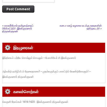
«
காசுமீர்போல் தமிழகத்தைப்
கனடா வாழ் ஏழாலை வடக்கு உறவுகளின்
பிரிக்கட்டும்! -இலக்குவனார்
ஒன்றுகூடல்!
»
திருவள்ளுவன்
இதழுரைகள்
இந்தியைப் பற்றிய சொல்லும் செயலும் – பேராசிரியர் சி.இலக்குவனார்
ஆர்வர்டு தமிழ்ப்பீடம் தேவைதானா? – முதல்வருக்குப் பாராட்டும் வேண்டுகோளும்! –
இலக்குவனார் திருவள்ளுவன்
கலைச்சொற்கள்
வெருளி நோய்கள் 1616-1620 : இலக்குவனார் திருவள்ளுவன்