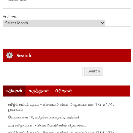
Archives
Search
பதிவுகள்
கருத்துகள்
பிரிவுகள்
தமிழ்க் காப்புக் கழகம் – இணைய அரங்கம்: ஆளுமையர் உரை 173 & 174 ;
நூலரங்கம்
இணைய உரை 10, தமிழ்க்காப்புக்கழகம், புதுதில்லி
நட்பு தமிழ் வட்டம், 7ஆவது ஆண்டு தமிழ் விழா, மதுரை
தமிழ்க் காப்புக் கழகம் – இணைய அரங்கம்: ஆளுமையர் உரை 171 & 172 ;