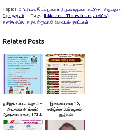
Topics:
அறிவியல்
,
இலக்குவனார் திருவள்ளுவன்
,
கட்டுரை
,
திருக்குறள்
,
பிற கருவூலம்
Tags:
Ilakkuvanar Thiruvalluvan
,
காலிங்கர்
,
தினச்செய்தி
,
திருவள்ளுவரின் அறிவியல் குறிப்புகள்
Related Posts
தமிழ்க் காப்புக் கழகம் –
இணைய உரை 10,
இணைய அரங்கம்:
தமிழ்க்காப்புக்கழகம்,
ஆளுமையர் உரை 173 &
புதுதில்லி
174 ; நூலரங்கம்