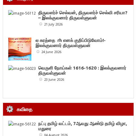
திருவளர்ச் செல்வன், திருவளர்ச் செல்வி சரியா?
– இலக்குவனார் திருவள்ளுவன்
21 July 2026
ல கரத்தை rh எனக் குறிப்பிடுவோம்!-
இலக்குவனார் திருவள்ளுவன்
24 June 2026
வெருளி நோய்கள் 1616-1620 : இலக்குவனார்
திருவள்ளுவன்
23 June 2026
கவிதை
நட்பு தமிழ் வட்டம், 7ஆவது ஆண்டு தமிழ் விழா,
மதுரை
04 August 2026