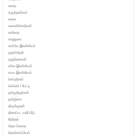
கதை
கருத்தரங்கம்
கலை
கலைச்சொற்கள்
கவிதை
காணுரை
காப்பிய இலக்கியம்
குறள்நெறி
குறுந்தகவல்
சங்க இலக்கியம்
சமய இலக்கியம்
செய்திகள்
செவ்வி / பேட்டி
தமிழறிஞர்கள்
தமிழிசை
திருக்குறள்
திரைப்பட மதிப்பீடு
தேர்தல்
தொடர்கதை
தொல்காப்பியம்