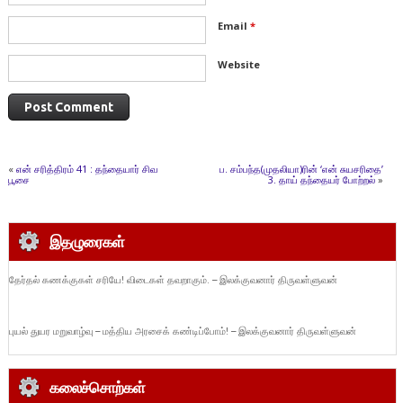
Email
*
Website
«
என் சரித்திரம் 41 : தந்தையார் சிவ
ப. சம்பந்த(முதலியா)ரின் ‘என் சுயசரிதை’
பூசை
3. தாய் தந்தையர் போற்றல்
»
இதழுரைகள்
தேர்தல் கணக்குகள் சரியே! விடைகள் தவறாகும். – இலக்குவனார் திருவள்ளுவன்
புயல் துயர மறுவாழ்வு – மத்திய அரசைக் கண்டிப்போம்! – இலக்குவனார் திருவள்ளுவன்
கலைச்சொற்கள்