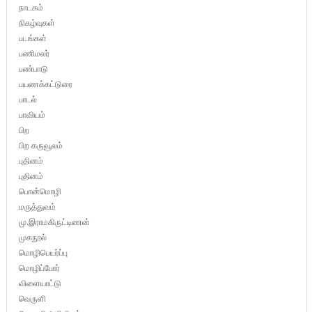
நாடகம்
நிகழ்வுகள்
படங்கள்
பணிமலர்
பண்பாடு
பயணக்கட்டுரை
பாடல்
பாவியம்
பிற
பிற கருவூலம்
புதினம்
புதினம்
பொன்மொழி
மருத்துவம்
மு.இராமகிருட்டிணன்
முகநூல்
மொழிபெயர்ப்பு
மொழிப்போர்
விளையாட்டு
வெருளி