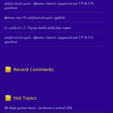
தமிழ்க் காப்புக் கழகம் – இணைய அரங்கம்: ஆளுமையர் உரை 173 & 174 ;
நூலரங்கம்
இணைய உரை 10, தமிழ்க்காப்புக்கழகம், புதுதில்லி
நட்பு தமிழ் வட்டம், 7ஆவது ஆண்டு தமிழ் விழா, மதுரை
தமிழ்க் காப்புக் கழகம் – இணைய அரங்கம்: ஆளுமையர் உரை 171 & 172 ;
நூலரங்கம்
Recent Comments
Hot Topics
85 சித்தர் நூல்கள் விவரம் - பொன்னையா சாமிகள்
(29)