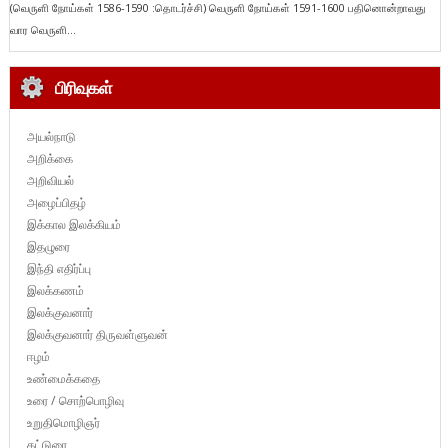
(வெருளி நோய்கள் 1586-1590 :தொடர்ச்சி) வெருளி நோய்கள் 1591-1600 பதினொன்றாவது
வார வெருளி...
பிரிவுகள்
அயல்நாடு
அறிக்கை
அறிவியல்
அழைப்பிதழ்
இக்கால இலக்கியம்
இதழுரை
இந்தி எதிர்ப்பு
இலக்கணம்
இலக்குவனார்
இலக்குவனார் திருவள்ளுவன்
ஈழம்
உண்மைக்கதை
உரை / சொற்பொழிவு
உறுதிமொழிஞர்
கட்டுரை