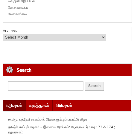
வெருளி அறிவியல்
வேலைவாய்ப்பு
வேளாண்மை
Archives
Search
பதிவுகள்
கருத்துகள்
பிரிவுகள்
கவிஞர் புத்தேரி தானப்பன் அவர்களுக்குப் பாராட்டு விழா
தமிழ்க் காப்புக் கழகம் – இணைய அரங்கம்: ஆளுமையர் உரை 173 & 174 ;
நூலரங்கம்