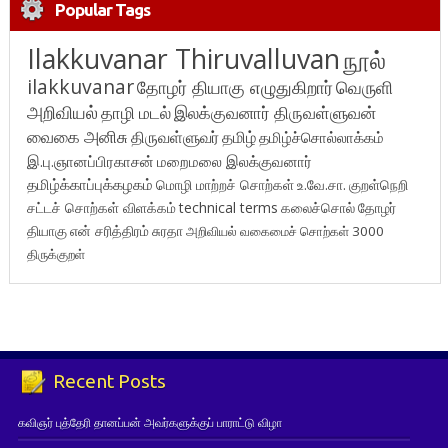
Popular Tags
Ilakkuvanar Thiruvalluvan
நூல்
ilakkuvanar
தோழர் தியாகு எழுதுகிறார்
வெருளி
அறிவியல்
தாழி மடல்
இலக்குவனார் திருவள்ளுவன்
வைகை அனிசு
திருவள்ளுவர்
தமிழ்
தமிழ்ச்சொல்லாக்கம்
இ.பு.ஞானப்பிரகாசன்
மறைமலை இலக்குவனார்
தமிழ்க்காப்புக்கழகம்
மொழி மாற்றச் சொற்கள்
உ.வே.சா.
குறள்நெறி
சட்டச் சொற்கள் விளக்கம்
technical terms
கலைச்சொல்
தோழர்
தியாகு
என் சரித்திரம்
சுரதா
அறிவியல் வகைமைச் சொற்கள் 3000
திருக்குறள்
Recent Posts
கவிஞர் புத்தேரி தானப்பன் அவர்களுக்குப் பாராட்டு விழா