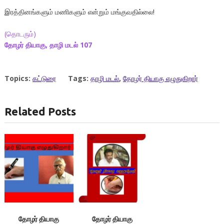
இரத்தினங்களும் மணிகளும் என்றும் மங்குவதில்லை!
(தொடரும்)
தோழர்
தியாகு
,
தாழி
மடல் 107
Topics:
கட்டுரை
Tags:
தாழி மடல்
,
தோழர் தியாகு எழுதுகிறார்
Related Posts
தோழர் தியாகு
தோழர் தியாகு