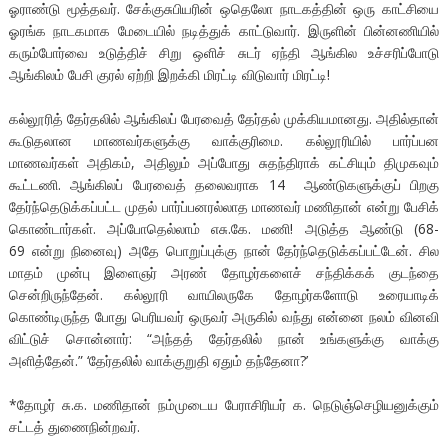
ஓராண்டு மூத்தவர். சேக்குசுபியரின் ஒதெலோ நாடகத்தின் ஒரு காட்சியை
ஓரங்க நாடகமாக மேடையில் நடித்துக் காட்டுவார். இருளின் பின்னணியில்
கரும்போர்வை உடுத்திச் சிறு ஒளிச் சுடர் ஏந்தி ஆங்கில உச்சரிப்போடு
ஆங்கிலம் பேசி குரல் ஏற்றி இறக்கி மிரட்டி விடுவார் மிரட்டி!
கல்லூரித் தேர்தலில் ஆங்கிலப் பேரவைத் தேர்தல் முக்கியமானது. அதில்தான்
கூடுதலான மாணவர்களுக்கு வாக்குரிமை. கல்லூரியில் பார்ப்பன
மாணவர்கள் அதிகம், அதிலும் அப்போது சுதந்திராக் கட்சியும் திமுகவும்
கூட்டணி. ஆங்கிலப் பேரவைத் தலைவராக 14 ஆண்டுகளுக்குப் பிறகு
தேர்ந்தெடுக்கப்பட்ட முதல் பார்ப்பனரல்லாத மாணவர் மணிதான் என்று பேசிக்
கொண்டார்கள். அப்போதெல்லாம் எசு.கே. மணி! அடுத்த ஆண்டு (68-
69 என்று நினைவு) அதே பொறுப்புக்கு நான் தேர்ந்தெடுக்கப்பட்டேன். சில
மாதம் முன்பு இளைஞர் அரண் தோழர்களைச் சந்திக்கக் குடந்தை
சென்றிருந்தேன். கல்லூரி வாயிலருகே தோழர்களோடு உரையாடிக்
கொண்டிருந்த போது பெரியவர் ஒருவர் அருகில் வந்து என்னை நலம் வினவி
விட்டுச் சொன்னார்: “அந்தத் தேர்தலில் நான் உங்களுக்கு வாக்கு
அளித்தேன்.” ‘தேர்தலில் வாக்குறுதி ஏதும் தந்தேனா?’
*தோழர் சு.க. மணிதான் நம்முடைய பேராசிரியர் க. நெடுஞ்செழியனுக்கும்
சட்டத் துணைநின்றவர்.