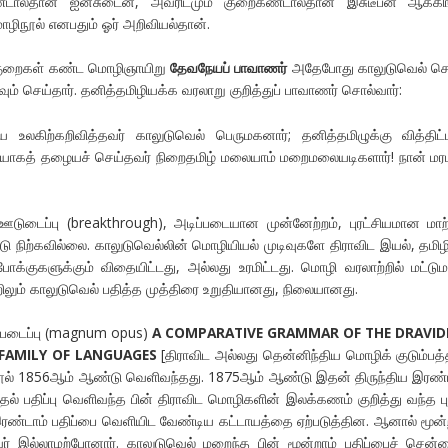
ண்டால்தான் ஐன்சுடைன், அவரிடமும் குறைகண்டால்தான் இசுடீபன் ஆக்கிங
ழிநூல் எனபதும் ஓர் அறிவியல்தான்.
ல குறைகள் கண்ட மொழிஞாயிறு
தேவநேயப் பாவாணர்
அதேபோது காலுடுவெல் செ
றவும் செய்தார். தனித்தமிழியக்க வரலாறு குறித்துப் பாவாணர் சொல்வார்:
லகிற்கறிவித்தவர் காலுடுவெல் பெருமகனார்; தனித்தமிழுக்கு வித்திட்
டியாகத் தழையச் செய்தவர் நிறைதமிழ் மலையாம் மறைமலையடிகளார்! நான் ம
ஊடுடைப்பு (breakthrough), அடிப்படையான முன்னேற்றம், புரட்சியமான மாற்
 நிற்கவில்லை. காலுடுவெல்லின் மொழியியல் முடிவுகளே திராவிட இயல், தமிழ
க்குகளுக்கும் விதையிட்டது, அல்லது உரமிட்டது. மொழி வரலாற்றில் மட்டும
ிலும் காலுடுவெல் பதித்த முத்திரை உறுதியானது, நிலையானது.
ம்படைப்பு (magnum opus)
A COMPARATIVE GRAMMAR OF THE DRAVID
FAMILY OF LANGUAGES
[திராவிட அல்லது தென்னிந்திய மொழிக் குடும்பத்
நூல் 1856ஆம் ஆண்டு வெளிவந்தது. 1875ஆம் ஆண்டு இதன் திருந்திய இரண்
முதல் பதிப்பு வெளிவந்த பின் திராவிட மொழிகளின் இலக்கணம் குறித்து வந்த ப
இரண்டாம் பதிப்பை வெளியிட வேண்டிய கட்டாயத்தை ஏற்படுத்தின. ஆனால் மூன்
் இல்லாமற்போனார். காலுடுவெல் மறைந்த பின் மூன்றாம் பதிப்பைச் சென்