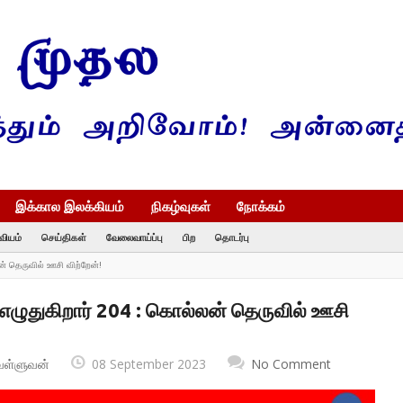
இக்கால இலக்கியம்
நிகழ்வுகள்
நோக்கம்
வியம்
செய்திகள்
வேலைவாய்ப்பு
பிற
தொடர்பு
் தெருவில் ஊசி விற்றேன்!
எழுதுகிறார் 204 : கொல்லன் தெருவில் ஊசி
வள்ளுவன்
08 September 2023
No Comment