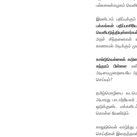
பல்கலைக்கழகம் வெளிய
இரண்டாம் பதிப்புக்கும
பக்கங்கள் பதிப்பாசி
வெளிபடுத்தியுள்ளார்கள
அறச் சிந்தனைகள் உவ
காணாமல் அடிக்கும் மு
கால்டுவெல்லைக் கடும
சுந்தரம் பிள்ளை
என்ப
அடிமைமுறையையே ஆதர
செய்யும்?
தமிழ்மொழியை வடமொழி
அயாரது பாடாற்றியவர்
ஒடுக்குண்ட மக்களிடம
கொள்ள வேண்டும்.
காலுடுவெல் வாழ்ந்து
செய்திகள் இதைத்தான் 