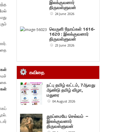
இலக்குவனார்
றந்த
திருவள்ளுவன்
மேல்
24 June 2026
மது
ரும்
வெருளி நோய்கள் 1616-
1620 : இலக்குவனார்
திருவள்ளுவன்
ார்.
23 June 2026
 அதை
்கள்
கவிதை
மைச்
்கை
நட்பு தமிழ் வட்டம், 7ஆவது
்கள்
ஆண்டு தமிழ் விழா,
மதுரை
04 August 2026
ாகப்
ூல்.
தூய்மையே செல்வம் –
டார்
இலக்குவனார்
திருவள்ளுவன்