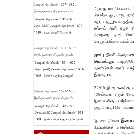
வெருளி நோய்கள் 1607-1610 :
அவரது மனநிலையை அகவ
இலக்குவனார் திருவள்ளுவன்
சொல்ல முடியாது. நா
(வெருளி நோய்கள் 1601-1606
எதிர்பார்த்துக் காத்த
தொடர்ச்சி) வெருளி நோய்கள் 1607-
எல்லாம் நான் எழுத 
1610 பந்தய ஊர்தி வெருளி...
அவற்றை நான் மெய்ப
பெருநம்பிக்கையைக் கா
வெருளி நோய்கள் 1601-1606 :
முன்பு திகசி அவர்களைப
இலக்குவனார் திருவள்ளுவன்
கொண்டது.
காலுடு
(வெருளி நோய்கள் 1591-1600
ஆண்டுகள் அவர் வாழ்
:தொடர்ச்சி) வெருளி நோய்கள் 1601-
இருக்கும்.
1606 பத்தாம் வகுப்பு வெருளி...
22/06 இரவு எனக்கு வ
வெருளி நோய்கள் 1591-1600 :
“அண்ணா, ஏதும் தேவை
இலக்குவனார் திருவள்ளுவன்
இடையன்குடி பார்க்காம
(வெருளி நோய்கள் 1586-1590
ஒரு செய்தி சொன்னார்
:தொடர்ச்சி) வெருளி நோய்கள் 1591-
1600 பதினொன்றாவது வார வெருளி...
“நாளை நீங்கள்
இடையன
போவதாகச் சொல்லியிர
குருக்களின் கூடுகையில