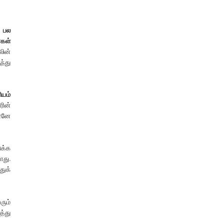
ய பல
்கள்
லின்
ந்து
ியம்
ின்
ானே
ுக்க
ாது.
துக்
ரும்
த்து