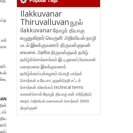
Popular Tags
்கு.
Ilakkuvanar
Thiruvalluvan
நூல்
ய்த
ilakkuvanar
தோழர் தியாகு
எழுதுகிறார்
வெருளி அறிவியல்
தாழி
டவர்
மடல்
இலக்குவனார் திருவள்ளுவன்
ரமாக
வைகை அனிசு
திருவள்ளுவர்
தமிழ்
தமிழ்ச்சொல்லாக்கம்
இ.பு.ஞானப்பிரகாசன்
றம்.
மறைமலை இலக்குவனார்
ியல்
தமிழ்க்காப்புக்கழகம்
மொழி மாற்றச்
ல்ல,
சொற்கள்
உ.வே.சா.
குறள்நெறி
சட்டச்
சொற்கள் விளக்கம்
technical terms
கலைச்சொல்
தோழர் தியாகு
என் சரித்திரம்
IAN
சுரதா
அறிவியல் வகைமைச் சொற்கள் 3000
தின்
திருக்குறள்
டாம்
ுதிய
றாம்
னைப்