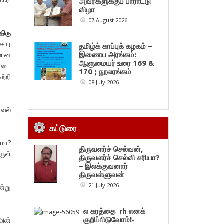
அவர்களுக்குப் பாராட்டு
விழா
07 August 2026
திரு
்கார
தமிழ்க் காப்புக் கழகம் –
ுமான
இணைய அரங்கம்:
ஆளுமையர் உரை 169 &
ட்டை
170 ; நூலரங்கம்
ற்றி
08 July 2026
வெல்
கட்டுரை
ாமா?
திருவளர்ச் செல்வன்,
ருள்
திருவளர்ச் செல்வி சரியா?
– இலக்குவனார்
திருவள்ளுவன்
21 July 2026
ன்று
ல கரத்தை rh எனக்
குறிப்பிடுவோம்!-
மின்