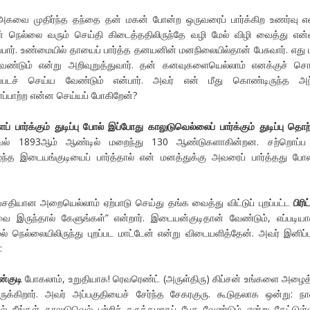
ை முதிர்ந்த தந்தை தன் மகன் போன்ற ஒருவரைப் பார்க்கிற உணர்வு எ
ன் நெல்லை வரும் செய்தி கிடைத்ததிலிருந்தே வழி மேல் விழி வைத்து எ
ிருப்பார். உண்மையில் தாயைப் பார்த்த தனயனின் மனநிலையில்தான் பேசுவார். எது ப
வேண்டும் என்று அறிவுறுத்துவார். தன் கனவுகளையெல்லாம் எனக்குச் சொ
டச் செய்ய வேண்டும் என்பார். அவர் என் மீது கொண்டிருந்த அந்
ப்பாற்ற என்ன செய்யப் போகிறேன்?
் பார்க்கும் துடிப்பு போல் இப்போது காலுடுவெல்லைப் பார்க்கும் துடிப்பு தொற்
வெல் 1893ஆம் ஆண்டில் மறைந்து 130 ஆண்டுகளாகின்றன. சற்றொப்ப
ந்த இடையங்குடியைப் பார்த்தால் என் மனத்துக்கு அவரைப் பார்த்தது ப
சதியான அறையெல்லாம் ஏற்பாடு செய்து தங்க வைத்து விட்டுப் புறப்பட்ட
பிரி
 இருந்தால் கேளுங்கள்” என்றார். இடையன்குடிதான் வேண்டும், எப்படிய
ல் நெல்லையிலிருந்து புறப்பட மாட்டேன் என்று விடையளித்தேன். அவர் இனிப
:
்குடி
போகலாம், உறுதியாக! ரெவரெண்ட் (அருள்திரு) கிப்சன் உங்களை அழைத்
ுக்கிறார். அவர் அப்பகுதியைச் சேர்ந்த சேகரகுரு. கூடுதலாக ஒன்று: 
் நீங்கள் காலுடுவெல் பற்றிச் சுருக்கமாகப் பேச வேண்டும் என்று கேட்டுள்ள