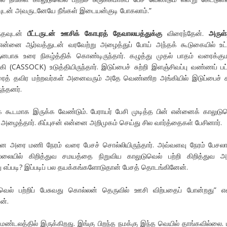
்தவுடன் அவருடனேயே நீங்கள் இடையன்குடி போகலாம்.”
ிந்தவுடன்
பீட்டருடன் ஊசிக் கோபுரத் தேவாலயத்துக்கு
விரைந்தேன்.
அருள்
ன்னை ஆர்வத்துடன் வரவேற்று அழைத்துப் போய் அந்தக் கூடுகையில் உட
ருனபாசு உரை நிகழ்த்திக் கொண்டிருந்தார். கழுத்து முதல் பாதம் வரைக்க
 (CASSOCK) உடுத்தியிருந்தார். இடுப்பைச் சுற்றி இளஞ்சிவப்பு வண்ணப் ப
ரைத் தவிர மற்றவர்கள் அனைவரும் அதே வெண்ணிற அங்கியில் இடுப்பைச் சு
ுந்தனர்.
க் கூடமாக இருக்க வேண்டும். பேராயர் பேசி முடித்த பின் என்னைக் காலுடு
பேச அழைத்தார். கிப்புசன் என்னை அறிமுகம் செய்து சில வார்த்தைகள் பேசினார்.
்னை அரை மணி நேரம் வரை பேசச் சொல்லியிருந்தார். அவ்வளவு நேரம் பேசல
லையில் கிறித்துவ சமயத்தை நிறுவிய காலுடுவெல் பற்றி கிறித்துவ அ
 எப்படி? இப்படிப் பல தயக்கங்களோடுதான் பேசத் தொடங்கினேன்.
வெல் பற்றிப் பேசுவது கொல்லன் தெருவில் ஊசி விற்பதைப் போன்றது” எ
ன்.
மண்டலத்தில் இருக்கிறது. இங்கு பிறந்த நமக்கு இந்த வெயில் தாங்கவில்லை. 