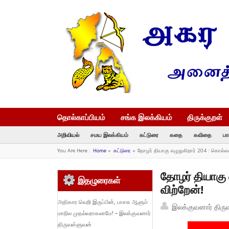
தொல்காப்பியம்
சங்க இலக்கியம்
திருக்குறள்
அறிவியல்
சமய இலக்கியம்
கட்டுரை
கதை
கவிதை
பா
You Are Here :
Home
»
கட்டுரை
»
தோழர் தியாகு எழுதுகிறார் 204 : கொல்லன
தோழர் தியாகு 
இதழுரைகள்
விற்றேன்!
அதிகார வெறி இருப்பின், பாசக ஆளும்
இலக்குவனார் திரு
மாநில முதல்வராகலாமே! – இலக்குவனார்
திருவள்ளுவன்