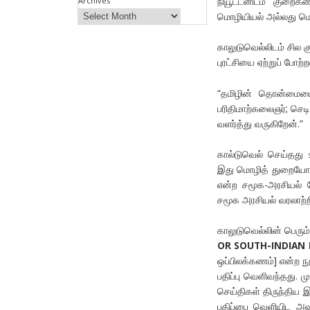
நியூட்டனிடம் குறைக
Archives
மொழியியல் அல்லது மொ
காலுடுவெல்லிடம் சி
புரட்சியை ஏற்றுப் போற்
“தமிழின் தொன்மையை உ
பரிதிமாற்கலைஞர்; செ
வளர்த்து வருகிறேன்.”
கால்டுவெல் செய்தது 
இது மொழித் துறையோடு
என்ற சமூக-அரசியல் போ
சமூக அரசியல் வரலாற்ற
காலுடுவெல்லின் பெரு
OR SOUTH-INDIAN 
ஒப்பிலக்கணம்] என்ற 
பதிப்பு வெளிவந்தது. 
செய்திகள் திருந்திய 
பதிப்பை வெளியிட அவர