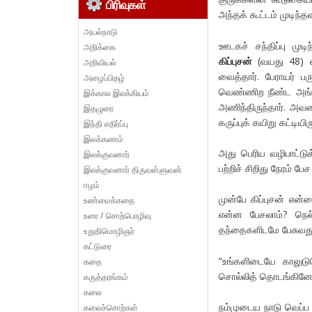
பிரிவுகள்
அந்தக் கூட்டம் முடிந
அயல்நாடு
ஊடகச் சந்திப்பு முட
அறிக்கை
கிப்புசன்
(வயது 48) எ
அறிவியல்
வைத்தார். பேராயர் ப
அழைப்பிதழ்
வெண்ணிற நீண்ட அங்கி
இக்கால இலக்கியம்
அணிந்திருந்தார். அவ
இதழுரை
கருப்புக் கயிறு கட்டியிர
இந்தி எதிர்ப்பு
இலக்கணம்
அது பெரிய வழிபாட்டு
இலக்குவனார்
பற்றிச் சிறிது நேரம் 
இலக்குவனார் திருவள்ளுவன்
ஈழம்
முன்பே கிப்புசன் என
உண்மைக்கதை
என்ன பேசலாம்? நெல்
உரை / சொற்பொழிவு
தந்தைகளிடமே பேசுவது
உறுதிமொழிஞர்
கட்டுரை
“உங்களிடையே காலுடு
கதை
சொல்லித் தொடங்கினே
கருத்தரங்கம்
கலை
நம்முடைய நாடு வெப்ப 
கலைச்சொற்கள்