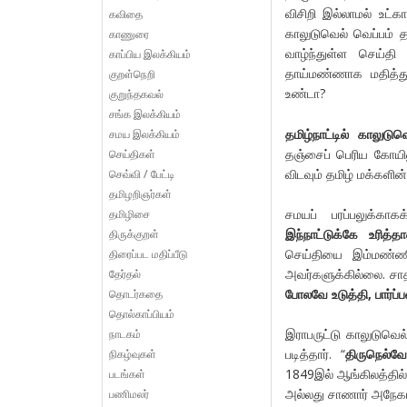
விசிறி இல்லாமல் உட்க
கவிதை
காலுடுவெல் வெப்பம் த
காணுரை
வாழ்ந்துள்ள செய்த
காப்பிய இலக்கியம்
தாய்மண்ணாக மதித்து
குறள்நெறி
உண்டா?
குறுந்தகவல்
சங்க இலக்கியம்
தமிழ்நாட்டில் காலுட
சமய இலக்கியம்
தஞ்சைப் பெரிய கோயில
செய்திகள்
விடவும் தமிழ் மக்களின
செவ்வி / பேட்டி
தமிழறிஞர்கள்
சமயப் பரப்பலுக்கா
தமிழிசை
இந்நாட்டுக்கே உரித்
திருக்குறள்
செய்தியை இம்மண்ணி
திரைப்பட மதிப்பீடு
அவர்களுக்கில்லை. சாத
தேர்தல்
போலவே உடுத்தி, பார்
தொடர்கதை
தொல்காப்பியம்
இராபருட்டு காலுடுவெ
நாடகம்
படித்தார். “
திருநெல்வே
நிகழ்வுகள்
1849இல் ஆங்கிலத்தில்
படங்கள்
அல்லது சாணார் அநேகம
பணிமலர்