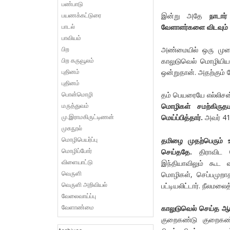
பண்பாடு
பயணக்கட்டுரை
இன்று அதே
நாடார
பாடல்
வேளாளர்களை விடவும் ம
பாவியம்
பிற
அண்மையில் ஒரு முறை
பிற கருவூலம்
காலுடுவெல் மொழியியல
புதினம்
ஒன்றுதான். அதற்கும் 
புதினம்
பொன்மொழி
தம் பெயரையே எல்லிசன
மருத்துவம்
மொழிகள் சமற்கிருத
மு.இராமகிருட்டிணன்
மெய்ப்பித்தார்.
அவர் 41
முகநூல்
மொழிபெயர்ப்பு
தமிழை முதற்பெரும் 
மொழிப்போர்
செய்ததே.
திராவிட 
விளையாட்டு
இந்தியாவிலும் கூட 
வெருளி
மொழிகள், செப்பமுறாத
வெருளி அறிவியல்
பட்டியலிட்டார். நீலமல
வேலைவாய்ப்பு
வேளாண்மை
காலுடுவெல் செய்த ஆய்
குறைகண்டு குறைகண்ட