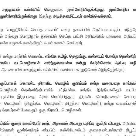
் சமுதாயம் கல்வியில் வெகுவாக முன்னேறியிருக்கிறது, முன்னேறிய 
ுன்னேறியிருக்கிறது
. இதற்கு
அடித்தளமிட்டவர் கால்டுவெல்தாம்.
 “காலுடுவெல் செய்த கலகம்” என்ற தலைப்பில் அரசியல் வகுப்பு எடுத்த
் அல்லது மொழிநூல் துறையில் செய்த புரட்சி அறிவுலகில் பரவலாக அறியப்
மேலே சமூகக் களத்திலும் அவர் கலகம் செய்தார்.
் என்று மாற்றிக் கொண்ட
எல்லிசு தமிழ், தெலுங்கு, கன்னடம் போன்ற தென்னிந
மாகிய வடமொழியைச் சார்ந்தவையல்ல என்று வேர்ச்சொல் ஆய்வு வழிய
 அகவையில் மறைந்தார். எல்லிசின் பணியை காலுடுவெல் அறிந்தேற்கிறார்.
உறுப்பாகக் கொண்ட திராவிட மொழிக் குடும்பம் என்ற வரையறை கால்டு
மொழிகள் தென்னிந்தியாவில் மட்டுமல்ல, மத்திய இந்தியாவிலும் வடமே
வழக்கில் இருப்பதை அவர் மெய்ப்பித்தார். திராவிட மொழிகளைச் செப்பம
 மொழிகள் (திருந்திய மொழிகள், திருந்தா மொழிகள்) என்று வகைப்படுத்
ைத் தோடர்கள் பேசுவதும் ஒரு திராவிட மொழிதான்.
வில் குறை காண்போர் உளர். அதனால் அவரது மதிப்பு குன்றி விடாது.
அறிவிய
ுதான் முன்னேற்றம் ஏற்படும். கலிலியோவிடம் குறைகண்டால்தான் நியூட்