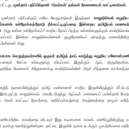
ிட்டது.
மூன்றாம் பதிப்பில்தான் ‘அவர்கள்’ தங்கள் வேலையைக் காட்டினார்கள்.
் மூன்றாம் பதிப்புக்கும் பாரிய வேறுபாடுகள் இருந்தன.
காலுடுவெல் எழுதி
ரியர்களால் உள்நோக்கத்தோடு நீக்கபட்டிருப்பதை இன்றைய தமிழியல் மாணவர
்
. அது என்ன உள்நோக்கம்? சாதிய நோய் பீடித்த உள்ளங்களுக்குக் கால்டுவெல்
ப்பாய் இல்லை. காலுடுவெல்லைக் குழுதோண்டிப் புதைத்து வரலாற்றிலிரு
யற்சிதான் அது.
ையாக வெறுத்தவர்களில் ஒருவர் தமிழ்த் தாய் வாழ்த்து எழுதிய மனோன்மண
தைக் கேட்க உங்களுக்கு வியப்பாக இருக்கும். ஆம், திருவிதாங்கூர
ித்த வேளாளச் சிந்தனைக்கு கால்டுவெல்லின் அறச் சிந்தனை கசக்கத்த
த் தளையிலிருந்தும் தமிழ் மண்ணைச் சாதிய இருளிலிருந்தும் மீட்டெட
 இராபருட்டு காலுடுவெல். அவரிடமிருந்து ஆய்வுக் கலையைப் பயின்றால் போத
் அவர் காட்டிய நேசத்தை, எதிர்ப்புக்கஞ்சாத நெஞ்சுரத்தை நாமும் வரித்
 பணியாற்றிய காலத்தை விடவும் இது கடினமான காலம். மணிப்பூரிலிருந்து வ
நமக்கு உணர்த்துகின்றன. நாட்டை இருளில் தள்ள நடக்கும் முயற்சிகளை எதிர்