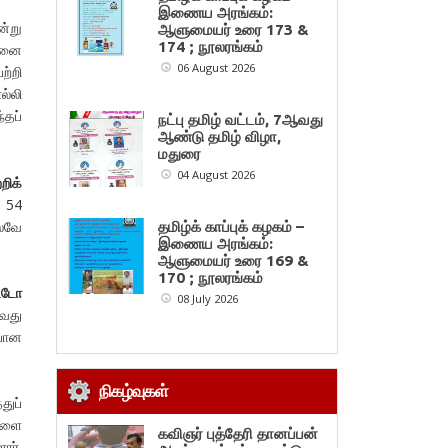
இணைய அரங்கம்:
ன்று
ஆளுமையர் உரை 173 &
174 ; நூலரங்கம்
ன்னை
06 August 2026
ற்றி
ல்லி
தப்
நட்பு தமிழ் வட்டம், 7ஆவது
ஆண்டு தமிழ் விழா,
மதுரை
04 August 2026
றிக்
 54
ோலவே
தமிழ்க் காப்புக் கழகம் –
இணைய அரங்கம்:
ஆளுமையர் உரை 169 &
170 ; நூலரங்கம்
ட்டோ
08 July 2026
ாவது
்பான
நிகழ்வுகள்
துப்
நாளை
கவிஞர் புத்தேரி தானப்பன்
ார்.