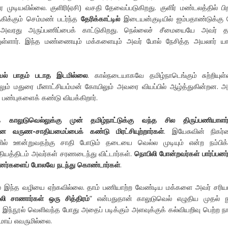
ார முடியவில்லை. குளிரி(ஏசி) வசதி தேவைப்படுகிறது. குளிர் மண்டலத்தில் பி
கிக்கும் செம்மண் படர்ந்த
தேரிக்காட்டில்
இடையன்குடியில் ஐம்பதாண்டுக்கு 
ி அவரது அருப்பணிப்பைக் காட்டுகிறது. நெல்லைச் சீமையையே அவர் த
ள்ளார். இந்த மண்ணையும் மக்களையும் அவர் போல் நேசித்த அயலார் யா
ுவெல் பாதம் படாத இடமில்லை
. கால்நடையாகவே தமிழ்நாடெங்கும் சுற்றியுள்ள
ும் மதுரை மீனாட்சியம்மன் கோயிலும் அவரை வியப்பில் ஆழ்த்துகின்றன.
் பண்புகளைக் கண்டு வியக்கிறார்.
கக்
காலுடுவெல்லுக்கு முன் தமிழ்நாட்டுக்கு வந்த சில திருப்பணியாளர
தான வருண-சாதியமைப்பைக் கண்டு மிரட்சியுற்றார்கள்
. இயேசுவின் நிகர்
ல் ஊன்றுவதற்கு சாதி போடும் தடையை வெல்ல முடியும் என்ற நம்பிக
ியத்திடம் அவர்கள் சரணடைந்து விட்டார்கள்.
நொபிலி போன்றவர்கள் பார்ப்பனர
ப்பனர்களைப் போலவே நடந்து கொண்டார்கள்
.
ல் இந்த வழியை ஏற்கவில்லை. தாம் பணியாற்ற வேண்டிய மக்களை அவர் சரிய
லி சாணார்கள் ஒரு சித்திரம்
” என்பதுதான் காலுடுவெல் எழுதிய முதல் ந
 இந்நூல் வெளிவந்த போது அதைப் படிக்கும் அளவுக்குக் கல்வியறிவு பெற்ற நா
ாய் எவருமில்லை.