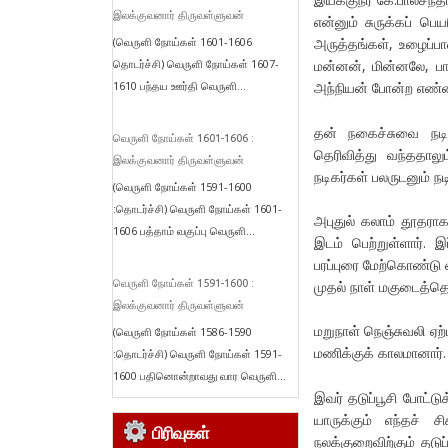
இலக்குவனார் திருவள்ளுவன்
என்னும் சுருக்கப் பெய
(வெருளி நோய்கள் 1601-1606
அருத்தங்கள், உழைப்ப
தொடர்ச்சி) வெருளி நோய்கள் 1607-
மன்னன், மின்னலே, பா
1610 பந்தய ஊர்தி வெருளி...
அந்நியன் போன்ற எண்ணற்
தன் நகைச்சுவை நடிப
வெருளி நோய்கள் 1601-1606 :
தெரிவித்து வந்ததால
இலக்குவனார் திருவள்ளுவன்
நடிகர்கள் பலருடனும் ந
(வெருளி நோய்கள் 1591-1600
:தொடர்ச்சி) வெருளி நோய்கள் 1601-
அபுதுல் கலாம் தூதரா
1606 பத்தாம் வகுப்பு வெருளி...
இடம் பெற்றுள்ளார். இப
பரப்புரை மேற்கொண்டு 
வெருளி நோய்கள் 1591-1600 :
முதல் நாள் மகுடைத்தொ
இலக்குவனார் திருவள்ளுவன்
மறுநாள் நெஞ்சுவலி ஏற்
(வெருளி நோய்கள் 1586-1590
மணிக்குக் காலமானார்.
:தொடர்ச்சி) வெருளி நோய்கள் 1591-
1600 பதினொன்றாவது வார வெருளி...
இவர் தடுப்பூசி போட்ட
யாருக்கும் எந்தச் 
பிரிவுகள்
நலக்குறைவிற்கும் தடு