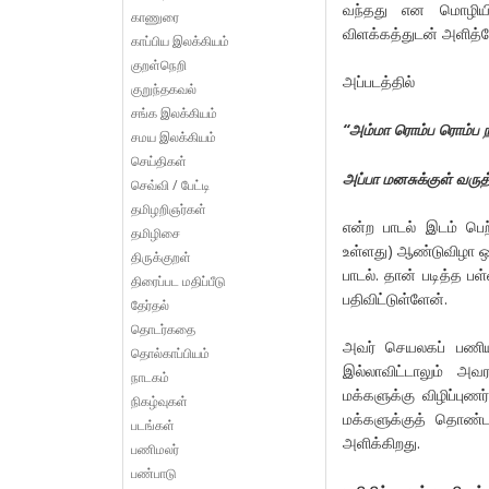
வந்தது என மொழியி
காணுரை
விளக்கத்துடன் அளித்த
காப்பிய இலக்கியம்
குறள்நெறி
அப்படத்தில்
குறுந்தகவல்
சங்க இலக்கியம்
“அம்மா ரொம்ப ரொம்ப 
சமய இலக்கியம்
செய்திகள்
அப்பா மனசுக்குள் வரு
செவ்வி / பேட்டி
தமிழறிஞர்கள்
என்ற பாடல் இடம் பெற்
தமிழிசை
உள்ளது) ஆண்டுவிழா ஒ
திருக்குறள்
பாடல். தான் படித்த பள
திரைப்பட மதிப்பீடு
பதிவிட்டுள்ளேன்.
தேர்தல்
தொடர்கதை
அவர் செயலகப் பணியில
தொல்காப்பியம்
இல்லாவிட்டாலும் அவ
நாடகம்
மக்களுக்கு விழிப்புண
நிகழ்வுகள்
மக்களுக்குத் தொண
படங்கள்
அளிக்கிறது.
பணிமலர்
பண்பாடு