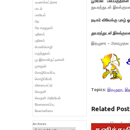
பூமியில் பலப்பகுதிக
பயணக்கட்டுரை
துயரத்துடன் இலக்குவ
பாடல்
பாவியம்
நடிகர் விவேக்கு புகழ் 
பிற
பிற கருவூலம்
துயரத்துடன் இலக்குவன
புதினம்
புதினம்
இதழுரை – அகரமுதல
பொன்மொழி
மருத்துவம்
மு.இராமகிருட்டிணன்
முகநூல்
மொழிபெயர்ப்பு
மொழிப்போர்
விளையாட்டு
Topics:
இதழுரை
,
இல
வெருளி
வெருளி அறிவியல்
வேலைவாய்ப்பு
Related Post
வேளாண்மை
Archives