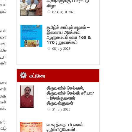
அவர்களுக்குப் பாராட்டு
ுடைய
விழா
னும்
07 August 2026
தமிழ்க் காப்புக் கழகம் –
்கள்
இணைய அரங்கம்:
ிகளை
ஆளுமையர் உரை 169 &
170 ; நூலரங்கம்
ேன்.
08 July 2026
யிலே
தும்
்கள்
கட்டுரை
 கலை
திருவளர்ச் செல்வன்,
ைக்
திருவளர்ச் செல்வி சரியா?
ருது
– இலக்குவனார்
ைச்
திருவள்ளுவன்
ன்.
21 July 2026
ார்.
ல கரத்தை rh எனக்
மிழ்
குறிப்பிடுவோம்!-