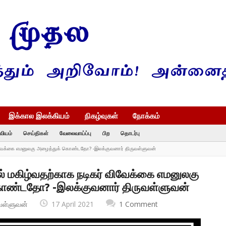
இக்கால இலக்கியம்
நிகழ்வுகள்
நோக்கம்
வியம்
செய்திகள்
வேலைவாய்ப்பு
பிற
தொடர்பு
ிவேக்கை எமனுலகு அழைத்துக் கொண்டதோ? -இலக்குவனார் திருவள்ளுவன்
் மகிழ்வதற்காக நடிகர் விவேக்கை எமனுலகு
ாண்டதோ? -இலக்குவனார் திருவள்ளுவன்
வள்ளுவன்
17 April 2021
1 Comment