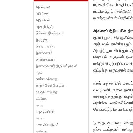
மரணத்திற்கும் தடுப்பூ
அயல்நாடு
உடலில் ஏதும் நலக்கேடு 
அறிக்கை
மருத்துவர்கள் தெரிவிக
அறிவியல்
அழைப்பிதழ்
அவரைப்பற்றிய சில நி
இக்கால இலக்கியம்
குடியிருந்த தெருவில்
இதழுரை
அறியவும் நாள்தோறும்
இந்தி எதிர்ப்பு
அவற்றிலும பெரிதும் ஆர
இலக்கணம்
தெரியும்” ஆதலின் நல்
இலக்குவனார்
மகிழ்ச்சி ஏற்படும். பள
இலக்குவனார் திருவள்ளுவன்
வீட்டிற்கு வருவதால் 
ஈழம்
உண்மைக்கதை
நான் மதுரையில் மாவ
உரை / சொற்பொழிவு
வளர்மணி, கலை நன்ம
உறுதிமொழிஞர்
கலைஞர்களுக்கு வழங்க
கட்டுரை
அளிக்க எண்ணினோம
கதை
செயலகத்தில் பணியாற்
கருத்தரங்கம்
கலை
‘நான்தான் பாலா’ என்ன
கலைச்சொற்கள்
நல்ல படம்தான். எனினு
கவிதை