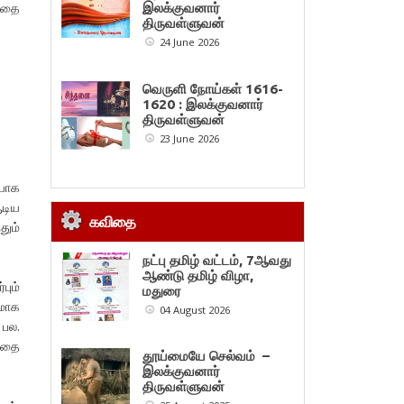
்தை
இலக்குவனார்
திருவள்ளுவன்
24 June 2026
வெருளி நோய்கள் 1616-
1620 : இலக்குவனார்
திருவள்ளுவன்
23 June 2026
ியாக
ஆடிய
கவிதை
தும்
நட்பு தமிழ் வட்டம், 7ஆவது
ஆண்டு தமிழ் விழா,
பும்
மதுரை
லமாக
04 August 2026
 பல.
்தை
தூய்மையே செல்வம் –
இலக்குவனார்
திருவள்ளுவன்