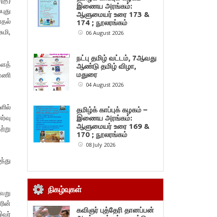
இணைய அரங்கம்:
புது
ஆளுமையர் உரை 173 &
ாதல்
174 ; நூலரங்கம்
ுமி,
06 August 2026
நட்பு தமிழ் வட்டம், 7ஆவது
ளைத்
ஆண்டு தமிழ் விழா,
்னணி
மதுரை
04 August 2026
ளில்
தமிழ்க் காப்புக் கழகம் –
ர்வு
இணைய அரங்கம்:
ஆளுமையர் உரை 169 &
ற்று
170 ; நூலரங்கம்
08 July 2026
ந்து
நிகழ்வுகள்
வேறு
ரின்
கவிஞர் புத்தேரி தானப்பன்
இவர்