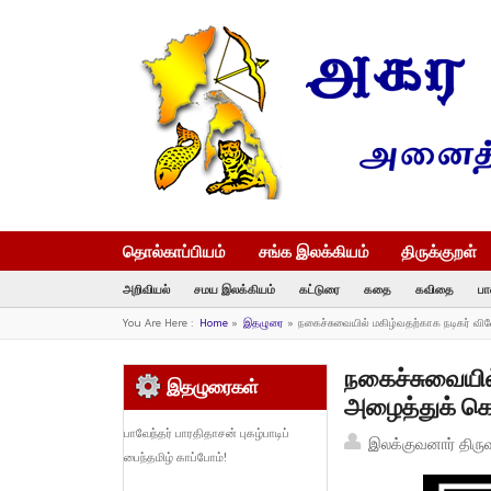
தொல்காப்பியம்
சங்க இலக்கியம்
திருக்குறள்
அறிவியல்
சமய இலக்கியம்
கட்டுரை
கதை
கவிதை
பா
You Are Here :
Home
»
இதழுரை
»
நகைச்சுவையில் மகிழ்வதற்காக நடிகர் வ
நகைச்சுவையில
இதழுரைகள்
அழைத்துக் கெ
பாவேந்தர் பாரதிதாசன் புகழ்பாடிப்
இலக்குவனார் திரு
பைந்தமிழ் காப்போம்!