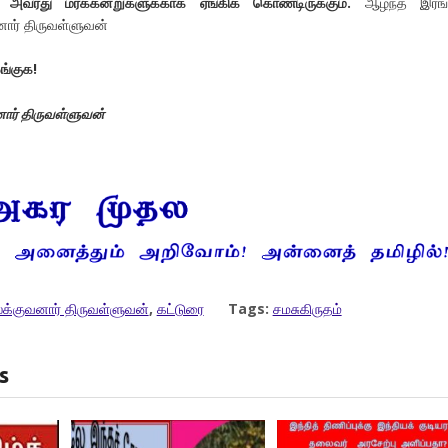
ள் அவரது மரக்கன்றுகளுக்காக ஏங்கிக் கொண்டிருக்கும்.
ஆழ்ந்த இரங்க
னார் திருவள்ளுவன்
ஓங்குக!
ார் திருவள்ளுவன்
க்குவனார் திருவள்ளுவன்
,
கட்டுரை
Tags:
சமசுகிருதம்
s