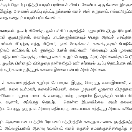
சிக்கும் தொடர்பு படுத்தி யாரும் புரளியைக் கிளப்ப வேண்டா. ஒரு வேளை இவர
இருந்து அதனால் பாதிப்பு ஏற்பட்டிருக்கலாம் எனச் சிலர் கருதலாம். எவ்வாறிருப்பி
்காத எதையும் யாரும் பரப்ப வேண்டா.
னைவுகள்:
நடிகர் விவேக்கு தன் பள்ளிப் பருவத்தில் மதுரையில் திருநகரில் நாங
தான் குடியிருந்தார். கணக்குப் பாடங்களுக்காகவும் பொது அறிவுச் செய்த
 எங்கள் வீட்டிற்கு வந்து விடுவார். நான் வேடிக்கைக் கணக்குகளும் போடுவ
்வம் காட்டுவார். பல் குரலிலும் பேசிக் காட்டுவார். “விளையும் பயிர் முளை
ல எதிர்காலம் அவருக்கு உள்ளது எனக் கூறும் பொழுது அவர் அன்னைக்குப் பெரி
்ளி முடிந்த பின்னரும் விடுமுறை நாள்களிலும் ஊர் சுற்றாமல் படிப்பு தொடர்பாக எங
அவர் எதிர்காலம் குறித்துக் கவலை இல்லை என்பார் அவர் அன்னை.
ட்டக் கலைமன்றத்தின் உறுப்புச் செயலராக இருந்த பொழுது, கலைஇளமணி,
ணி, கலை உயர்மணி, கலைச்செம்மணி, கலை முதுமணி முதலான விருதுகள
ினோம். மதுரை மாவட்டக் கலைஞர் என்ற முறையில் இவருக்கும் உயரிய வி
். ஆனால், அப்போது தொடர்பு கொள்ள இயலவில்லை. அவர் தலைம
றிய பொழுது ஒரு நாள் அவரை எதிர்பாராத வகையாகச் சந்தித்து அளவளாவினே
ும் அருமையான படத்தில் பிராமணப்பாத்திரத்தில் கதைநாயகனாக நடித்திருந்த
ம் அவ்வகுப்பாரின் ஆதரவு வேண்டும் எனக் கருதிச் சமசுகிருதத்திலிருந்து த