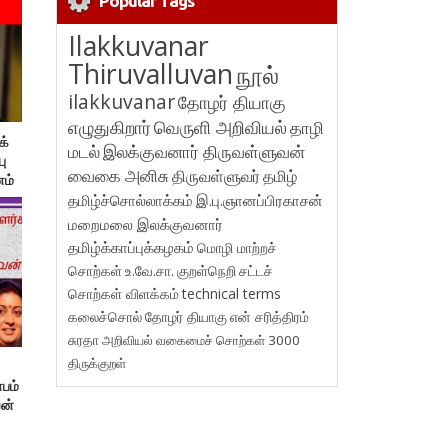
Popular Tags
Ilakkuvanar
Thiruvalluvan
நூல்
ilakkuvanar
தோழர் தியாகு
எழுதுகிறார்
வெருளி அறிவியல்
தாழி
க்
மடல்
இலக்குவனார் திருவள்ளுவன்
ு
வைகை அனிசு
திருவள்ளுவர்
தமிழ்
ம்
தமிழ்ச்சொல்லாக்கம்
இ.பு.ஞானப்பிரகாசன்
மறைமலை இலக்குவனார்
தமிழ்க்காப்புக்கழகம்
மொழி மாற்றச்
சொற்கள்
உ.வே.சா.
குறள்நெறி
சட்டச்
சொற்கள் விளக்கம்
technical terms
கலைச்சொல்
தோழர் தியாகு
என் சரித்திரம்
சுரதா
அறிவியல் வகைமைச் சொற்கள் 3000
திருக்குறள்
்பம்
வன்