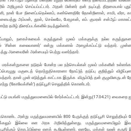
ரில் அறிமுகம் செய்யப்பட்டார். அதன் பின்னர் தன் நடிப்புத் திறமையால் புதுப்
ாளி, நான் பேச நினைப்பதெல்லாம், கண்ணெதிரே தோன்றினாள், சாமி, வீரா, க
ளையத்து அம்மன், தூள், செல்லமே, பேரழகன், எம். குமரன் சன்ஆப் மகாலட்ச
ற தமிழ் திரைப்படங்களில் நடித்துள்ளார்.
்பாலும், நகைச்சுவைக் கருத்துகள் மூலம் மக்களுக்கு நல்ல கருத்துக
ும் ‘சின்ன கலைவாணர்’ என்று மக்களால் அழைக்கப்பட்டு வந்தார். முன
டித்து அனைவரின் அன்பையும் பெற்று வளர்ந்தார்.
க மரக்கன்றுகளை நடுதல் போன்ற பல நற்செயல்கள் மூலம் மக்களின் உள்ளங்க
்பொழுது மகுடைத் தொற்று(கொரானா நோய்)த் தடுப்பு குறித்தும் விழிப்புண
வந்தார். தான் முன் எடுத்துக் காட்டாக இருக்க விரும்பித் தன் குழுவினருடன் நே
ற்று (‘கோவேக்சின்’) தடுப்பூசி செலுத்திக் கொண்டார்.
பட்டு மயங்கி மருத்துவமனையில் சேர்க்கப்பட்டார். இன்று(17.04.21) வைகறை ஐ
ுக்கொண்ட அன்று மருத்துவமனையில் 800 பேருக்குத் தடுப்பூசி செலுத்தியும் 
சிக்கலும் இல்லை என அரசு அறிவித்துள்ளது. மருத்துவமனையிலும் இவ
ப்பூசிக்கும் தொடர்பில்லை எனக் கூறியுள்ளனர். எனவே, மக்கள் நலன் கருதி 