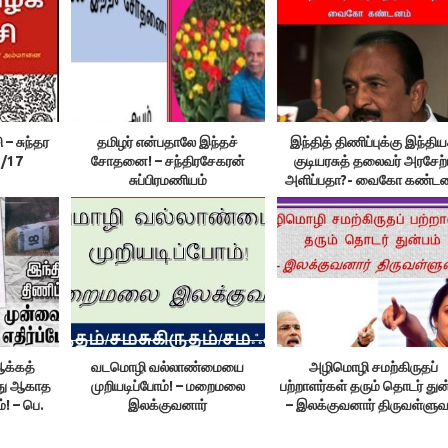
 – சுந்தர
தமிழர் என்பதாலே இந்தச்
இந்தித் திணிப்புக்கு இந்திய
1/17
சோதனை! – சந்திரசேகரன்
குடியரசுத் தலைவர் அரசேற்ப
சுப்பிரமணியம்
அளிப்பதா?- வைகோ கண்டன
 ஆக்கத்
வடமொழி வல்லாண்மையை
அழிமொழி சமற்கிருதப்
்து ஆகாத
முறியடிப்போம்! – மறைமலை
பற்றாளர்கள் தரும் தொடர் துன
்! – பெ.
இலக்குவனார்
– இலக்குவனார் திருவள்ளு