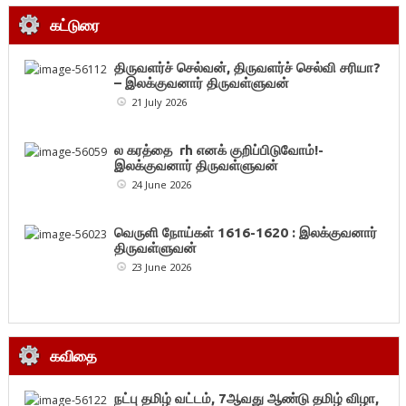
கட்டுரை
திருவளர்ச் செல்வன், திருவளர்ச் செல்வி சரியா?
– இலக்குவனார் திருவள்ளுவன்
21 July 2026
ல கரத்தை rh எனக் குறிப்பிடுவோம்!-
இலக்குவனார் திருவள்ளுவன்
24 June 2026
வெருளி நோய்கள் 1616-1620 : இலக்குவனார்
திருவள்ளுவன்
23 June 2026
கவிதை
நட்பு தமிழ் வட்டம், 7ஆவது ஆண்டு தமிழ் விழா,