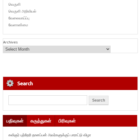
வெருளி
வெருளி அறிவியல்
வேலைவாய்ப்பு
வேளாண்மை
Archives
Search
பதிவுகள்
கருத்துகள்
பிரிவுகள்
கவிஞர் புத்தேரி தானப்பன் அவர்களுக்குப் பாராட்டு விழா