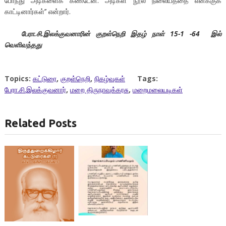
போந்து அடிகளைக் கண்டேன். அடிகள் நூல் நிலையத்தை எனக்குக்
காட்டினார்கள்’’ என்றார்.
பேரா.சி.இலக்குவனாரின் குறள்நெறி இதழ் நாள் 15-1 -64 இல்
வெளிவந்தது
Topics:
கட்டுரை
,
குறள்நெறி
,
நிகழ்வுகள்
Tags:
பேரா.சி.இலக்குவனார்
,
மறை திருநாவுக்கரசு
,
மறைமலையடிகள்
Related Posts