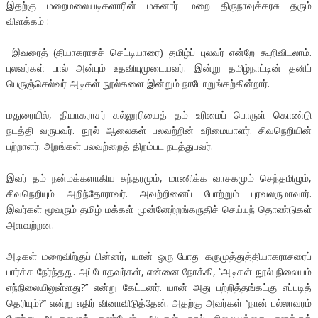
இதற்கு மறைமலையடிகளாரின் மகனார் மறை திருநாவுக்கரசு தரும்
விளக்கம் :
இவரைத் (தியாகராசச் செட்டியாரை) தமிழ்ப் புலவர் என்றே கூறிவிடலாம்.
புலவர்கள் பால் அன்பும் உதவியுமுடையவர். இன்று தமிழ்நாட்டின் தனிப்
பெருஞ்செல்வர் அடிகள் நூல்களை இன்றும் நாடோறுங்கற்கின்றார்.
மதுரையில், தியாகராசர் கல்லூரியைத் தம் உரிமைப் பொருள் கொண்டு
நடத்தி வருபவர். நூல் ஆலைகள் பலவற்றின் உரிமையாளர். சிவநெறியின்
பற்றாளர். அறங்கள் பலவற்றைத் திறம்பட நடத்துபவர்.
இவர் தம் நன்மக்களாகிய சுந்தரமும், மாணிக்க வாசகமும் செந்தமிழும்,
சிவநெறியும் அறிந்தோராவர். அவற்றினைப் போற்றும் புரவலருமாவார்.
இவர்கள் மூவரும் தமிழ் மக்கள் முன்னேற்றங்கருதிச் செய்யுந் தொண்டுகள்
அளவற்றன.
அடிகள் மறைவிற்குப் பின்னர், யான் ஒரு போது கருமுத்துத்தியாகராசரைப்
பார்க்க நேர்ந்தது. அப்போதவர்கள், என்னை நோக்கி, ‘‘அடிகள் நூல் நிலையம்
எந்நிலையிலுள்ளது?’’ என்று கேட்டனர். யான் அது பற்றித்தங்கட்கு எப்படித்
தெரியும்?’’ என்று எதிர் வினாவிடுத்தேன். அதற்கு அவர்கள் ‘‘நான் பல்லாவரம்