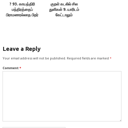
? 93. காயத்திரி
குறள் கடலில் சில
மந்திரத்தைப்
துளிகள் 9. யாரிடம்
பிராமணரல்லாத பிறர்
கேட்டாலும்
சொன்னால் என்ன
மெய்ப்பொருள் காண்க!
ஆகும்? – இலக்குவனார்
– இலக்குவனார்
திருவள்ளுவன்
திருவள்ளுவன்
Leave a Reply
Your email address will not be published.
Required fields are marked
*
Comment
*