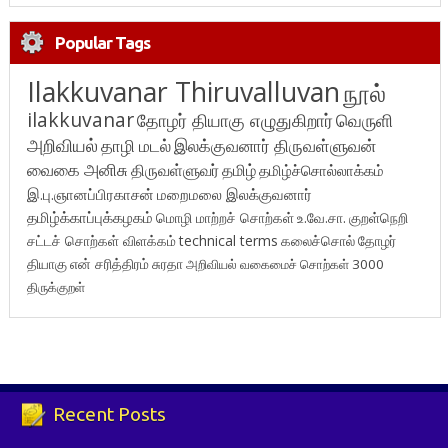
Popular Tags
Ilakkuvanar Thiruvalluvan
நூல்
ilakkuvanar
தோழர் தியாகு எழுதுகிறார்
வெருளி
அறிவியல்
தாழி மடல்
இலக்குவனார் திருவள்ளுவன்
வைகை அனிசு
திருவள்ளுவர்
தமிழ்
தமிழ்ச்சொல்லாக்கம்
இ.பு.ஞானப்பிரகாசன்
மறைமலை இலக்குவனார்
தமிழ்க்காப்புக்கழகம்
மொழி மாற்றச் சொற்கள்
உ.வே.சா.
குறள்நெறி
சட்டச் சொற்கள் விளக்கம்
technical terms
கலைச்சொல்
தோழர்
தியாகு
என் சரித்திரம்
சுரதா
அறிவியல் வகைமைச் சொற்கள் 3000
திருக்குறள்
Recent Posts