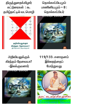
திருத்துறைக்கிழார்
தொல்காப்பியமும்
கட்டுரைகள் : ௯.
பாணினியமும் – 8 :
தமிழ்நாட்டில் வடமொழி
தொல்காப்பியர்
.. .. பிறமொழி – தமிழ்
காலத்தில்
அகரமுதலி ஏன்
சமற்கிருதத்தில்
தோன்றின?
இலக்கணநூல்
உருவாகவே
வாய்ப்பில்லை-
இலக்குவனார்
திருவள்ளுவன்
அறிவியலுக்குக்
119/133. சனாதனம்
கிரந்தம் தேவையா?
இல்லறத்தைப்
-இலக்குவனார்
போற்றுவது
திருவள்ளுவன்
என்கிறார்களே! –
இலக்குவனார்
திருவள்ளுவன்