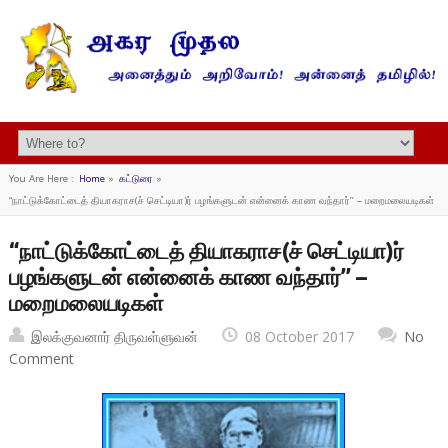
You Are Here :
Home
»
கட்டுரை
»
“நாட்டுக்கோட்டைத் தியாகராச(ச் செட்டியா)ர் பழங்களுடன் என்னைக் காண வந்தார்’’ – மறைமலையடிகள்
“நாட்டுக்கோட்டைத் தியாகராச(ச் செட்டியா)ர்
பழங்களுடன் என்னைக் காண வந்தார்’’ –
மறைமலையடிகள்
இலக்குவனார் திருவள்ளுவன்
08 October 2017
No
Comment