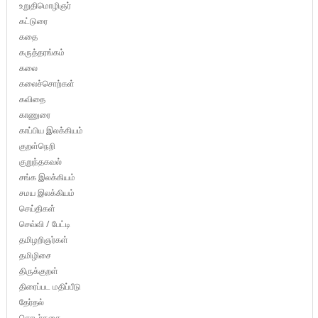
உறுதிமொழிஞர்
கட்டுரை
கதை
கருத்தரங்கம்
கலை
கலைச்சொற்கள்
கவிதை
காணுரை
காப்பிய இலக்கியம்
குறள்நெறி
குறுந்தகவல்
சங்க இலக்கியம்
சமய இலக்கியம்
செய்திகள்
செவ்வி / பேட்டி
தமிழறிஞர்கள்
தமிழிசை
திருக்குறள்
திரைப்பட மதிப்பீடு
தேர்தல்
தொடர்கதை