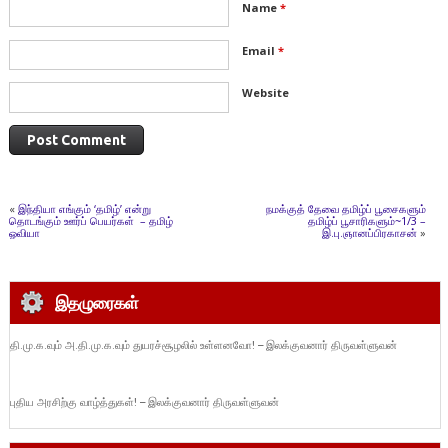
Name
*
Email
*
Website
«
இந்தியா எங்கும் ‘தமிழ்’ என்று
நமக்குத் தேவை தமிழ்ப் பூசைகளும்
தொடங்கும் ஊர்ப் பெயர்கள் – தமிழ்
தமிழ்ப் பூசாரிகளும்~1/3 –
ஓவியா
இ.பு.ஞானப்பிரகாசன்
»
இதழுரைகள்
தி.மு.க.வும் அ.தி.மு.க.வும் துயரச்சூழலில் உள்ளனவோ! – இலக்குவனார் திருவள்ளுவன்
புதிய அரசிற்கு வாழ்த்துகள்! – இலக்குவனார் திருவள்ளுவன்