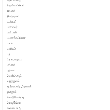
தொல்காப்பியம்
நாடகம்
நிகழ்வுகள்
படங்கள்
பணிமலர்
பண்பாடு
பயணக்கட்டுரை
பாடல்
பாவியம்
பிற
பிற கருவூலம்
புதினம்
புதினம்
பொன்மொழி
மருத்துவம்
மு.இராமகிருட்டிணன்
முகநூல்
மொழிபெயர்ப்பு
மொழிப்போர்
விளையாட்டு