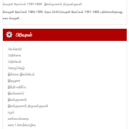
வெருளி நோய்கள் 1591-1600 : இலக்குவனார் திருவள்ளுவன்
(வெருளி நோய்கள் 1586-1590 :தொடர்ச்சி) வெருளி நோய்கள் 1591-1600 பதினொன்றாவது
வார வெருளி...
பிரிவுகள்
அயல்நாடு
அறிக்கை
அறிவியல்
அழைப்பிதழ்
இக்கால இலக்கியம்
இதழுரை
இந்தி எதிர்ப்பு
இலக்கணம்
இலக்குவனார்
இலக்குவனார் திருவள்ளுவன்
ஈழம்
உண்மைக்கதை
உரை / சொற்பொழிவு