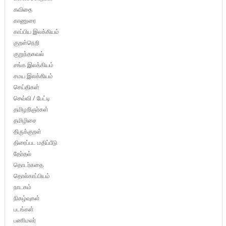
கவிதை
காணுரை
காப்பிய இலக்கியம்
குறள்நெறி
குறுந்தகவல்
சங்க இலக்கியம்
சமய இலக்கியம்
செய்திகள்
செவ்வி / பேட்டி
தமிழறிஞர்கள்
தமிழிசை
திருக்குறள்
திரைப்பட மதிப்பீடு
தேர்தல்
தொடர்கதை
தொல்காப்பியம்
நாடகம்
நிகழ்வுகள்
படங்கள்
பணிமலர்