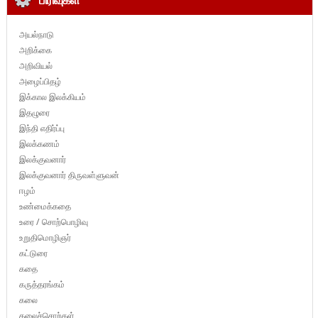
அயல்நாடு
அறிக்கை
அறிவியல்
அழைப்பிதழ்
இக்கால இலக்கியம்
இதழுரை
இந்தி எதிர்ப்பு
இலக்கணம்
இலக்குவனார்
இலக்குவனார் திருவள்ளுவன்
ஈழம்
உண்மைக்கதை
உரை / சொற்பொழிவு
உறுதிமொழிஞர்
கட்டுரை
கதை
கருத்தரங்கம்
கலை
கலைச்சொற்கள்