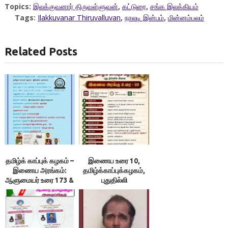
Topics:
இலக்குவனார் திருவள்ளுவன்
,
கட்டுரை
,
சங்க இலக்கியம்
Tags:
Ilakkuvanar Thiruvalluvan
,
நாலடி இன்பம்
,
மின்னம்பலம்
Related Posts
தமிழ்க் காப்புக் கழகம் –
இணைய உரை 10,
இணைய அரங்கம்:
தமிழ்க்காப்புக்கழகம்,
ஆளுமையர் உரை 173 &
புதுதில்லி
174 ; நூலரங்கம்