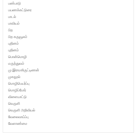
பண்பாடு
பயணக்கட்டுரை
பாடல்
பாவியம்
பிற
பிற கருவூலம்
புதினம்
புதினம்
பொன்மொழி
மருத்துவம்
மு.இராமகிருட்டிணன்
முகநூல்
மொழிபெயர்ப்பு
மொழிப்போர்
விளையாட்டு
வெருளி
வெருளி அறிவியல்
வேலைவாய்ப்பு
வேளாண்மை