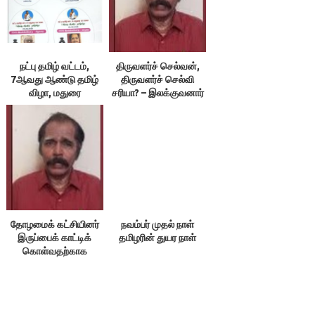
நட்பு தமிழ் வட்டம்,
திருவளர்ச் செல்வன்,
7ஆவது ஆண்டு தமிழ்
திருவளர்ச் செல்வி
விழா, மதுரை
சரியா? – இலக்குவனார்
திருவள்ளுவன்
தோழமைக் கட்சியினர்
நவம்பர் முதல் நாள்
இருப்பைக் காட்டிக்
தமிழரின் துயர நாள்
கொள்வதற்காக
எதையும் பேசக்கூடாது!