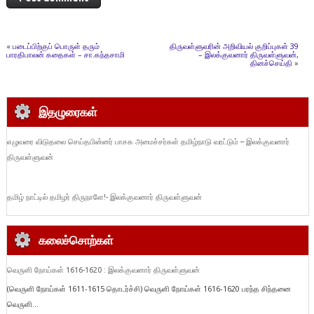
«
படைப்பிற்குப் பொருள் தரும்
திருவள்ளுவரின் அறிவியல் குறிப்புகள் 39
பாரதிபாலன் கதைகள் – சா.கந்தசாமி
– இலக்குவனார் திருவள்ளுவன்,
தினச்செய்தி
»
இதழுரைகள்
எழுவரை விடுதலை செய்தபின்னர் பாசக அமைச்சர்கள் தமிழ்நாடு வரட்டும் – இலக்குவனார்
திருவள்ளுவன்
தமிழ் நாட்டில் தமிழர் திருநாளே!- இலக்குவனார் திருவள்ளுவன்
கலைச்சொற்கள்
வெருளி நோய்கள் 1616-1620 : இலக்குவனார் திருவள்ளுவன்
(வெருளி நோய்கள் 1611-1615 தொடர்ச்சி) வெருளி நோய்கள் 1616-1620 பரந்த சிந்தனை
வெருளி...