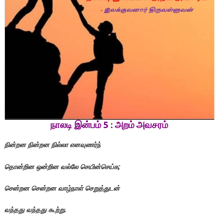
நாலடி இன்பம் 5 : அறம் அவசரம்
நின்றன நின்றன நில்லா எனவுணர்ந்
தொன்றின ஒன்றின வல்லே செயின்செய்க;
சென்றன சென்றன வாழ்நாள் செறுத்துடன்
வந்தது வந்தது கூற்று.