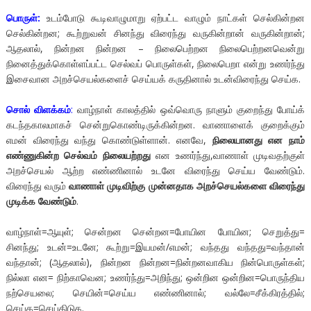
பொருள்:
உடம்போடு கூடிவாழுமாறு ஏற்பட்ட வாழும் நாட்கள் செல்கின்றன
செல்கின்றன; கூற்றுவன் சினந்து விரைந்து வருகின்றான் வருகின்றான்;
ஆதலால், நின்றன நின்றன – நிலைபெற்றன நிலைபெற்றனவென்று
நினைத்துக்கொள்ளப்பட்ட செல்வப் பொருள்கள், நிலைபெறா என்று உணர்ந்து
இசைவான அறச்செயல்களைச் செய்யக் கருதினால் உடன்விரைந்து செய்க.
சொல் விளக்கம்
:
வாழ்நாள் காலத்தில் ஒவ்வொரு நாளும் குறைந்து போய்க்
கடந்தகாலமாகச் சென்றுகொண்டிருக்கின்றன. வாணாளைக் குறைக்கும்
எமன் விரைந்து வந்து கொண்டுள்ளான். எனவே,
நிலையானது என நாம்
எண்ணுகின்ற செல்வம் நிலையற்றது
என உணர்ந்து,வாணாள் முடிவதற்குள்
அறச்செயல் ஆற்ற எண்ணினால் உடனே விரைந்து செய்ய வேண்டும்.
விரைந்து வரும்
வாணாள் முடிவிற்கு முன்னதாக அறச்செயல்களை விரைந்து
முடிக்க வேண்டும்
.
வாழ்நாள்=ஆயுள்; சென்றன சென்றன=போயின போயின; செறுத்து=
சினந்து; உடன்=உடனே; கூற்று=இயமன்/எமன்; வந்தது வந்தது=வந்தான்
வந்தான்; (ஆதலால்), நின்றன நின்றன=நின்றனவாகிய நின்பொருள்கள்;
நில்லா என= நிற்காவென; உணர்ந்து=அறிந்து; ஒன்றின ஒன்றின=பொருந்திய
நற்செயலை; செயின்=செய்ய எண்ணினால்; வல்லே=சீக்கிரத்தில்;
செய்க=செய்திடுக.