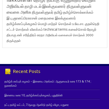
அறிவியல்
தாழி மடல்
இலக்குவனார் திருவள்ளுவன்
வைகை அனிசு
திருவள்ளுவர்
தமிழ்
தமிழ்ச்சொல்லாக்கம்
இ.பு.ஞானப்பிரகாசன்
மறைமலை இலக்குவனார்
தமிழ்க்காப்புக்கழகம்
மொழி மாற்றச் சொற்கள்
உ.வே.சா.
குறள்நெறி
சட்டச் சொற்கள் விளக்கம்
technical terms
கலைச்சொல்
தோழர்
தியாகு
என் சரித்திரம்
சுரதா
அறிவியல் வகைமைச் சொற்கள் 3000
திருக்குறள்
Recent Posts
தமிழ்க் காப்புக் கழகம் – இணைய அரங்கம்: ஆளுமையர் உரை 173 & 174 ;
நூலரங்கம்
இணைய உரை 10, தமிழ்க்காப்புக்கழகம், புதுதில்லி
நட்பு தமிழ் வட்டம், 7ஆவது ஆண்டு தமிழ் விழா, மதுரை