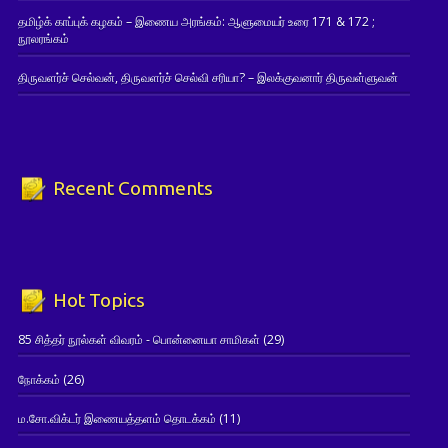
தமிழ்க் காப்புக் கழகம் – இணைய அரங்கம்: ஆளுமையர் உரை 171 & 172 ;
நூலரங்கம்
திருவளர்ச் செல்வன், திருவளர்ச் செல்வி சரியா? – இலக்குவனார் திருவள்ளுவன்
Recent Comments
Hot Topics
85 சித்தர் நூல்கள் விவரம் - பொன்னையா சாமிகள்
(29)
நோக்கம்
(26)
ம.சோ.விக்டர் இணையத்தளம் தொடக்கம்
(11)