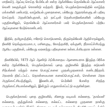
மாநிலம்), ஆய்வு செய்த பேபிங்டன் என்ற ஆங்கிலேய தொல்லியல் ஆய்வாளர்
வெளி உலகுக்குக் கொண்டு வந்தார். இவர், பெருங்கற்காலத்தில் வாழ்ந்த
மக்களின் பண்பாடு, வாழ்வியல் முறைகளை, பல்வேறு ஆதாரங்களுடன் பதிவு
செய்தார். அதன்பின்புதான், நம் நாட்டின் தென்மாநிலங்களின் பல்வேறு
பகுதிகளிலும், தொல்லியல் ஆய்வாளர்கள் பலர் பெருங்கற்காலம் பற்றிய
ஆய்வுகளை மேற்கொண்டனர்.
இதில், தமிழகத்தில், ஈரோடு கொடுமணல், திருநெல்வேலி ஆதிச்சநல்லுார்,
நீலகிரி தெங்குமரஃகாடா, மசினகுடி, கோத்தகிரி, ஏக்குனி, நீர்காய்ச்சிமந்து
ஆகிய பகுதிகள், பல்வேறு வரலாற்று பதிவுகளை உள்ளடக்கியதாக உள்ளன.
நீலகிரியில், 1873 ஆம் ஆண்டு அப்போதைய ஆணையராக இருந்த பிரீக்சு
என்ற ஆங்கிலேயர், பெருங்கற்காலப் புதை குழிகளில் இருந்த சுடுமண்
சிற்பங்கள் மற்றும் கலை பொருட்களை முதன்முதலாகக் கண்டறிந்தார்.
அவரால் திரட்டப்பட்ட தொன்மையான கலைப்பொருட்கள், சென்னை அரசு
அருங்காட்சியத்திலும், இலண்டன், பெர்லின் போன்ற சிறந்த
அருங்காட்சியகங்களிலும், இன்றும் பாதுகாக்கப்பட்டு வருகின்றன.
பெருங்கற்காலப் புதை குழிகளில், கிணறு வடிவக் கல்லறை, ‘
தால்மன்
‘
கல்லறை, குத்துக்கல் கல்லறை, கல்வட்ட கல்லறை முதலான நான்கு
வகைகள் உண்டு. இதில், கிணறு வடிவக் கல்லறைகள், நீலகிரி மாவட்டத்தில்