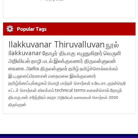
Popular Tags
Ilakkuvanar Thiruvalluvan
நூல்
ilakkuvanar
தோழர் தியாகு எழுதுகிறார்
வெருளி
அறிவியல்
தாழி மடல்
இலக்குவனார் திருவள்ளுவன்
வைகை அனிசு
திருவள்ளுவர்
தமிழ்
தமிழ்ச்சொல்லாக்கம்
இ.பு.ஞானப்பிரகாசன்
மறைமலை இலக்குவனார்
தமிழ்க்காப்புக்கழகம்
மொழி மாற்றச் சொற்கள்
உ.வே.சா.
குறள்நெறி
சட்டச் சொற்கள் விளக்கம்
technical terms
கலைச்சொல்
தோழர்
தியாகு
என் சரித்திரம்
சுரதா
அறிவியல் வகைமைச் சொற்கள் 3000
திருக்குறள்