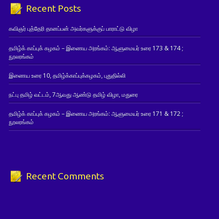
Recent Posts
கவிஞர் புத்தேரி தானப்பன் அவர்களுக்குப் பாராட்டு விழா
தமிழ்க் காப்புக் கழகம் – இணைய அரங்கம்: ஆளுமையர் உரை 173 & 174 ;
நூலரங்கம்
இணைய உரை 10, தமிழ்க்காப்புக்கழகம், புதுதில்லி
நட்பு தமிழ் வட்டம், 7ஆவது ஆண்டு தமிழ் விழா, மதுரை
தமிழ்க் காப்புக் கழகம் – இணைய அரங்கம்: ஆளுமையர் உரை 171 & 172 ;
நூலரங்கம்
Recent Comments