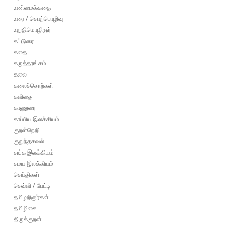
உண்மைக்கதை
உரை / சொற்பொழிவு
உறுதிமொழிஞர்
கட்டுரை
கதை
கருத்தரங்கம்
கலை
கலைச்சொற்கள்
கவிதை
காணுரை
காப்பிய இலக்கியம்
குறள்நெறி
குறுந்தகவல்
சங்க இலக்கியம்
சமய இலக்கியம்
செய்திகள்
செவ்வி / பேட்டி
தமிழறிஞர்கள்
தமிழிசை
திருக்குறள்