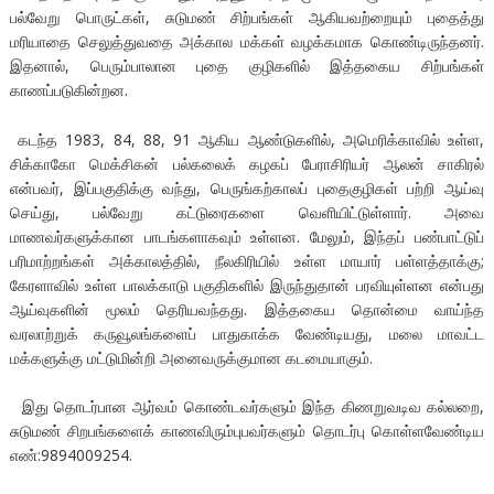
பல்வேறு பொருட்கள், சுடுமண் சிற்பங்கள் ஆகியவற்றையும் புதைத்து
மரியாதை செலுத்துவதை அக்கால மக்கள் வழக்கமாக கொண்டிருந்தனர்.
இதனால், பெரும்பாலான புதை குழிகளில் இத்தகைய சிற்பங்கள்
காணப்படுகின்றன.
கடந்த 1983, 84, 88, 91 ஆகிய ஆண்டுகளில், அமெரிக்காவில் உள்ள,
சிக்காகோ மெக்சிகன் பல்கலைக் கழகப் பேராசிரியர் ஆலன் சாகிரல்
என்பவர், இப்பகுதிக்கு வந்து, பெருங்கற்காலப் புதைகுழிகள் பற்றி ஆய்வு
செய்து, பல்வேறு கட்டுரைகளை வெளியிட்டுள்ளார். அவை
மாணவர்களுக்கான பாடங்களாகவும் உள்ளன. மேலும், இந்தப் பண்பாட்டுப்
பரிமாற்றங்கள் அக்காலத்தில், நீலகிரியில் உள்ள மாயார் பள்ளத்தாக்கு;
கேரளாவில் உள்ள பாலக்காடு பகுதிகளில் இருந்துதான் பரவியுள்ளன என்பது
ஆய்வுகளின் மூலம் தெரியவந்தது. இத்தகைய தொன்மை வாய்ந்த
வரலாற்றுக் கருவூலங்களைப் பாதுகாக்க வேண்டியது, மலை மாவட்ட
மக்களுக்கு மட்டுமின்றி அனைவருக்குமான கடமையாகும்.
இது தொடர்பான ஆர்வம் கொண்டவர்களும் இந்த கிணறுவடிவ கல்லறை,
சுடுமண் சிறபங்களைக் காணவிரும்புபவர்களும் தொடர்பு கொள்ளவேண்டிய
எண்:9894009254.