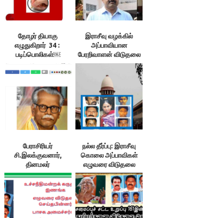
தோழர் தியாகு
இராசீவு வழக்கில்
எழுதுகிறார் 34 :
அப்பாவியான
படிப்பொலிகள்￼
பேரறிவாளன் விடுதலை
பேராசிரியர்
நல்ல தீர்ப்பு: இராசீவு
சி.இலக்குவனார்,
கொலை அப்பாவிகள்
தினமலர்
எழுவரை விடுதலை
செய்யத் தமிழக
அரசிற்கு முழு
அதிகாரம்.