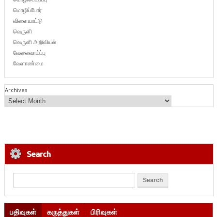
மொழிப்போர்
விளையாட்டு
வெருளி
வெருளி அறிவியல்
வேலைவாய்ப்பு
வேளாண்மை
Archives
Search
பதிவுகள்
கருத்துகள்
பிரிவுகள்