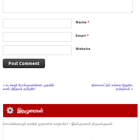
Name
*
Email
*
Website
«
கடல்வழி போக்குவரவினை முதலில்
திசைகாட்டும் கல்லை நிறுவிய
கண்டறிந்தவர் தமிழரே!
தமிழர்கள்
»
இதழுரைகள்
செயல்வினைஞர் தாலின் நூறாண்டு வாழியவே! – இலக்குவனார் திருவள்ளுவன்