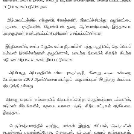
மட்டும் காணப்படுகின்றன.
இம்மாவட்டத்தில், ஏக்குணி, கோத்தகிரி, நீர்காய்ச்சிமந்து, ஏழுகோட்டை
முதலான பகுதிகளில், தொல்லியல் துறை ஆய்வாளர்களால், இத்தகைய
புதைகுழிகள் கண்டறியப்பட்டு பதிவுகள் செய்யப்பட்டுள்ளன.
இந்நிலையில், ஊட்டி அருகே உள்ள நீர்காய்ச்சி மந்து பகுதியில், தொல்லியல்
ஆர்வலர் இரவிச்சந்தரன் குழுவினரால், உடைந்த நிலையில் சிதறிக் கிடந்த
சுடுமண் சிற்பங்கள் கண்டறியப்பட்டுள்ளன.
அப்போது, அப்பகுதியில் உள்ள புதைக்குழி, கிணறு வடிவ கல்லறை
போன்றவை 2000 ஆண்டுகளை கடந்தும், பாதுகாப்புடன் இருந்தது வியப்பை
ஏற்படுத்தி உள்ளது.
கிணறு வடிவக் கல்லறையில் கிடைக்கப்பெற்ற, பெருங்கற்கால மக்களின்,
சுடுமண் சிற்பங்களில், எருமை, யானை, ஆடு, சிறிய சட்டிகள் ஆகியவை
இருந்தன.
பெருங்கற்காலத்தில் வாழ்ந்த மக்கள் இறந்து விட்டால், அவர்களின்
சடலத்தைப் புதைக்கும்போது, அதனுடன், நம்முடன் வாழும் கால்நடைகள்,