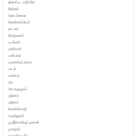
திரைப்பட மதிப்பீடு
தேர்தல்
தொடர்கதை
தொல்காப்பியம்
நாடகம்
நிகழ்வுகள்
படங்கள்
பணிமலர்
பண்பாடு
பயணக்கட்டுரை
பாடல்
பாவியம்
பிற
பிற கருவூலம்
புதினம்
புதினம்
பொன்மொழி
மருத்துவம்
மு.இராமகிருட்டிணன்
முகநூல்
மொழிபெயர்ப்பு