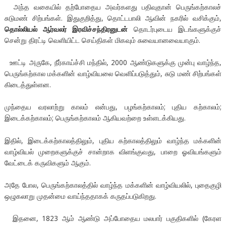
அந்த வகையில் தற்போதைய அவர்களது பதிவுதான் பெருங்கற்காலச்
சுடுமண் சிற்பங்கள். இதுகுறித்து, தொட்டபாலி ஆவின் நகரில் வசிக்கும்,
தொல்லியல் ஆர்வலர் இரவிச்சந்திரனுடன்
தொடர்புடைய இடங்களுக்குச்
சென்று திரட்டி வெளியிட்ட செய்திகள் மிகவும் சுவையானவையாகும்.
ஊட்டி அருகே, நீர்காய்ச்சி மந்தில், 2000 ஆண்டுகளுக்கு முன்பு வாழ்ந்த,
பெருங்கற்கால மக்களின் வாழ்வியலை வெளிப்படுத்தும், சுடு மண் சிற்பங்கள்
கிடைத்துள்ளன.
முந்தைய வரலாற்று காலம் என்பது, பழங்கற்காலம்; புதிய கற்காலம்;
இடைக்கற்காலம்; பெருங்கற்காலம் ஆகியவற்றை உள்ளடக்கியது.
இதில், இடைக்கற்காலத்திலும், புதிய கற்காலத்திலும் வாழ்ந்த மக்களின்
வாழ்வியல் முறைகளுக்குச் சான்றாக விளங்குவது, பாறை ஓவியங்களும்
வேட்டைக் கருவிகளும் ஆகும்.
அதே போல, பெருங்கற்காலத்தில் வாழ்ந்த மக்களின் வாழ்வியலில், புதைகுழி
ஒழுகலாறு முதன்மை வாய்ந்ததாகக் கருதப்படுகிறது.
இதனை, 1823 ஆம் ஆண்டு அப்போதைய மலபார் பகுதிகளில் (கேரள