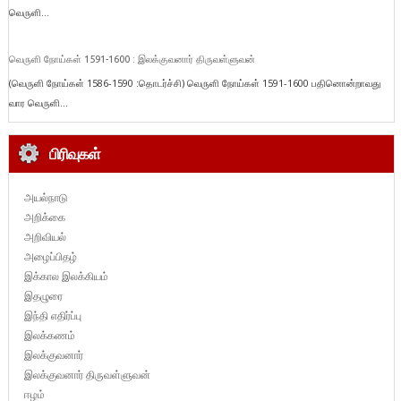
வெருளி...
வெருளி நோய்கள் 1591-1600 : இலக்குவனார் திருவள்ளுவன்
(வெருளி நோய்கள் 1586-1590 :தொடர்ச்சி) வெருளி நோய்கள் 1591-1600 பதினொன்றாவது
வார வெருளி...
பிரிவுகள்
அயல்நாடு
அறிக்கை
அறிவியல்
அழைப்பிதழ்
இக்கால இலக்கியம்
இதழுரை
இந்தி எதிர்ப்பு
இலக்கணம்
இலக்குவனார்
இலக்குவனார் திருவள்ளுவன்
ஈழம்