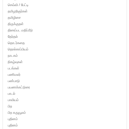
செவ்வி / பேட்டி
தமிழறிஞர்கள்
தமிழிசை
திருக்குறள்
திரைப்பட மதிப்பீடு
தேர்தல்
தொடர்கதை
தொல்காப்பியம்
நாடகம்
நிகழ்வுகள்
படங்கள்
பணிமலர்
பண்பாடு
பயணக்கட்டுரை
பாடல்
பாவியம்
பிற
பிற கருவூலம்
புதினம்
புதினம்