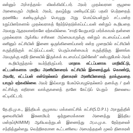
என்னும் அச்சத்தால்- விலக்கிவிட்டார். அவர் முதல்வரான சூழலை
அனைவரும் அறிவர். அவர், தவழ்ந்து மண்டியிட்டுப் பதவி பெற்றதைத்
தரணியே கண்டிருக்கும் பொழுது அது பொய்யென்றும் சட்டமன்ற
உறுப்பினர்களால் முதல்வராகத் தேர்ந்தெடுக்கப்பட்டவன் என்றும் கூறியதை
அவரது ஆதரவாளர்களே ஏற்கவில்லை. ”சாதி வேறுபாடு பார்க்காமல் தன்னை
முதல்வராக ஆக்கிய சசிகலா அம்மையாருக்கு என்றும் கடமைப்பட்டவன்
எனினும் கட்சியின் இணை ஒருங்கிணைப்பாளர் என்ற முறையில் கட்சியின்
கருத்திற்குக் கட்டுப்பட்டவன்; பெரும்பான்மையர் கருத்திற்கு இணங்க
அவருக்கு எதிர் நிலையில் இருக்கக் கடமைப்பட்டுள்ளேன்” என்பதுபோல் அவர்
கூறியிருந்தால் உயர்ந்திருப்பார்.
மாறாக எட்டப்பனாக மாறிவிட்டு,
எட்டபன்களாக மாறிய அணியினரைக் கட்சியில் இணைத்துக் கொண்டு,
அவரே, எட்டப்பன் என்றெல்லாம் தினகரன் அணியினரைத் தாக்குவதை
யாரும் ஏற்கவில்லை
. அவர் இவ்வாறு பேசும்பொழுதெல்லாம் தனக்கு / தன்
கட்சிக்கு எதிரான வாக்குகளைத் தானே கேட்டுப் பெறும் நிலையை
எட்டிவிட்டார்.
தே.தி.மு.க., இந்தியக் குமுகாய மக்களாட்சிக் கட்சி(S.D.P.I.) அசதுத்தீன்
ஒவைசியின் இசுலாமியர் ஒற்றுமைக்கான அனைத்து இந்திய
மன்றம்(AIMIM) ஆகியவற்றுடன் இணைந்து அ.ம.மு.க. தேர்தலைச்
சந்தித்துள்ளது. வெற்றிகரமான கூட்டணியை அமைத்ததன் மூலம் தினகரன்