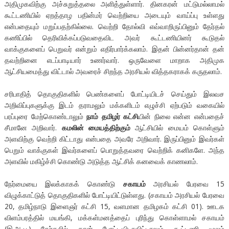
அதிமுகவிற்கு அச்சுறுத்தலை அளித்துள்ளார். தினகரன் மட்டுமல்லாமல்
கூட்டணியில் ஏறத்தாழ பதின்மர் வெற்றியை அடையும் வாய்ப்பு உள்ளது
என்பதையும் மறுப்பதற்கில்லை. வெற்றி தோல்வி எவ்வாறிருப்பினும் தேர்தல்
கணிப்பில் தெரிவிக்கப்படுவதைவிட அவர் கூட்டணியினர் கூடுதல்
வாக்குகளைப் பெறுவர் என்றும் எதிர்பார்க்கலாம். இதன் பின்னர்தான் தன்
தவற்றினை எடப்பாடியார் உணர்வார். ஒருவேளை மாறாக அதிமுக
ஆட்சியமைத்து விட்டால் அவரைச் சிறந்த அரசியல் வித்தகராகக் கருதலாம்.
சரிபாதித் தொகுதிகளில் பெண்களைப் போட்டியிடச் செய்தும் இலவச
அறிவிப்புகளுக்கு இடம் தராமலும் மக்களிடம் எழுச்சி ஏற்படும் வகையில்
பரப்புரை மேற்கொண்டாலும்
நாம் தமிழர் கட்சி
யின் நிலை என்ன என்பதைச்
சீமானே அறிவார்.
கமலின் மையத்திற்கும்
ஆட்சியில் மையம் கொள்ளும்
அளவிற்கு வெற்றி கிட்டாது என்பதை அவரே அறிவார். இருப்பினும் இவர்கள்
பெறும் வாக்குகள் இவர்களைப் பொறுத்தவரை வெற்றிக் கனிகளே. அந்த
அளவில் மகிழ்ச்சி கொண்டு அடுத்த ஆட்சிக் கனவைக் காணலாம்.
நேர்மையை இலக்காகக் கொண்டு
சகாயம்
அரசியல் பேரவை 15
விழுக்காட்டுத் தொகுதிகளில் போட்டியிட்டுள்ளது. (சகாயம் அரசியல் பேரவை
20, தமிழ்நாடு இளைஞர் கட்சி 15, வளமான தமிழகம் கட்சி 01). ஊடக
விளம்பரத்தில் மயங்கி, மக்கள்மனத்தைப் புரிந்து கொள்ளாமல் சகாயம்
(இ.ஆ.ப.) தேர்தலில் தான் போட்டியிடாவிட்டாலும் கூட்டணி மூலம்