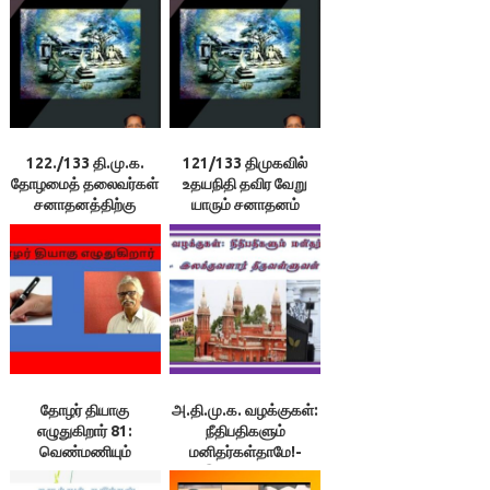
122./133 தி.மு.க.
121/133 திமுகவில்
தோழமைத் தலைவர்கள்
உதயநிதி தவிர வேறு
சனாதனத்திற்கு
யாரும் சனாதனம்
எதிராகப் பேசி
குறித்துப் பேசவில்லை.
வருகிறார்களே! ++ 123.
அப்படியானால்
நிறைவான செய்தி
திமுகவிலேயே இதற்கு
என்ன? – இலக்குவனார்
ஆதரவு இல்லைதானே!
திருவள்ளுவன்
தோழர் தியாகு
அ.தி.மு.க. வழக்குகள்:
எழுதுகிறார் 81:
நீதிபதிகளும்
வெண்மணியும்
மனிதர்கள்தாமே!-
பெரியாரும் 2
இலக்குவனார்