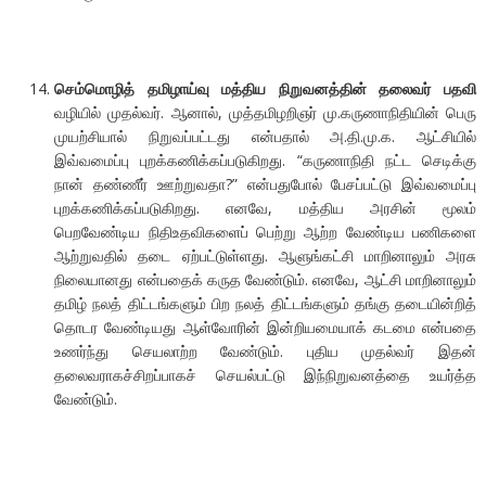
செம்மொழித் தமிழாய்வு மத்திய நிறுவனத்தின் தலைவர் பதவி
வழியில் முதல்வர். ஆனால், முத்தமிழறிஞர் மு.கருணாநிதியின் பெரு
முயற்சியால் நிறுவப்பட்டது என்பதால் அ.தி.மு.க. ஆட்சியில்
இவ்வமைப்பு புறக்கணிக்கப்படுகிறது. “கருணாநிதி நட்ட செடிக்கு
நான் தண்ணீர் ஊற்றுவதா?” என்பதுபோல் பேசப்பட்டு இவ்வமைப்பு
புறக்கணிக்கப்படுகிறது. எனவே, மத்திய அரசின் மூலம்
பெறவேண்டிய நிதிஉதவிகளைப் பெற்று ஆற்ற வேண்டிய பணிகளை
ஆற்றுவதில் தடை ஏற்பட்டுள்ளது. ஆளுங்கட்சி மாறினாலும் அரசு
நிலையானது என்பதைக் கருத வேண்டும். எனவே, ஆட்சி மாறினாலும்
தமிழ் நலத் திட்டங்களும் பிற நலத் திட்டங்களும் தங்கு தடையின்றித்
தொடர வேண்டியது ஆள்வோரின் இன்றியமையாக் கடமை என்பதை
உணர்ந்து செயலாற்ற வேண்டும். புதிய முதல்வர் இதன்
தலைவராகச்சிறப்பாகச் செயல்பட்டு இந்நிறுவனத்தை உயர்த்த
வேண்டும்.