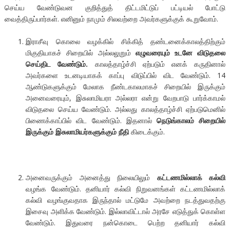
செய்ய வேண்டுவன குறித்துத் திட்டமிட்டுப் பட்டியல் போட்டு
வைத்திருப்பார்கள். எனினும் நாமும் சிலவற்றை அவர்களுக்குக் கூறுவோம்.
இராசீவு கொலை வழக்கில் சிக்கித் தண்டனைக்காலத்திற்கும்
மிகுதியாகச் சிறையில் அல்லலுறும்
எழுவரையும் உடனே விடுதலை
செய்திட வேண்டும்.
காலத்தாழ்ச்சி ஏற்படும் எனக் கருதினால்
அவர்களை உடனடியாகக் காப்பு விடுப்பில் விட வேண்டும். 14
ஆண்டுகளுக்கும் மேலாக நீண்டகாலமாகச் சிறையில் இருக்கும்
அனைவரையும், இசுலாமியரா அல்லரா என்று வேறபாடு பார்க்காமல்
விடுதலை செய்ய வேண்டும். அல்லது காலத்தாழ்ச்சி ஏற்படுமெனில்
பிணைக்காப்பில் விட வேண்டும். இதனால்
நெடுங்காலம் சிறையில்
இருக்கும் இசுலாமியர்களுக்கும் நீதி
கிடைக்கும்.
அனைவருக்கும் அனைத்து நிலையிலும்
கட்டணமில்லாக் கல்வி
வழங்க வேண்டும். தனியார் கல்வி நிறுவனங்கள் கட்டணமில்லாக்
கல்வி வழங்குவதாக இருந்தால் மட்டுமே அவற்றை நடத்துவதற்கு
இசைவு அளிக்க வேண்டும். இல்லாவிட்டால் அரசே எடுத்துக் கொள்ள
வேண்டும். இதுவரை நன்கொடை பெற்ற தனியார் கல்வி