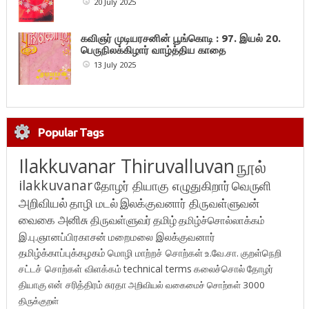
20 July 2025
கவிஞர் முடியரசனின் பூங்கொடி : 97. இயல் 20.
பெருநிலக்கிழார் வாழ்த்திய காதை
13 July 2025
Popular Tags
Ilakkuvanar Thiruvalluvan
நூல்
ilakkuvanar
தோழர் தியாகு எழுதுகிறார்
வெருளி
அறிவியல்
தாழி மடல்
இலக்குவனார் திருவள்ளுவன்
வைகை அனிசு
திருவள்ளுவர்
தமிழ்
தமிழ்ச்சொல்லாக்கம்
இ.பு.ஞானப்பிரகாசன்
மறைமலை இலக்குவனார்
தமிழ்க்காப்புக்கழகம்
மொழி மாற்றச் சொற்கள்
உ.வே.சா.
குறள்நெறி
சட்டச் சொற்கள் விளக்கம்
technical terms
கலைச்சொல்
தோழர்
தியாகு
என் சரித்திரம்
சுரதா
அறிவியல் வகைமைச் சொற்கள் 3000
திருக்குறள்