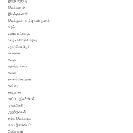
இந்தி எதிர்ப்பு
இலக்கணம்
இலக்குவனார்
இலக்குவனார் திருவள்ளுவன்
ஈழம்
உண்மைக்கதை
உரை / சொற்பொழிவு
உறுதிமொழிஞர்
கட்டுரை
கதை
கருத்தரங்கம்
கலை
கலைச்சொற்கள்
கவிதை
காணுரை
காப்பிய இலக்கியம்
குறள்நெறி
குறுந்தகவல்
சங்க இலக்கியம்
சமய இலக்கியம்
செய்திகள்