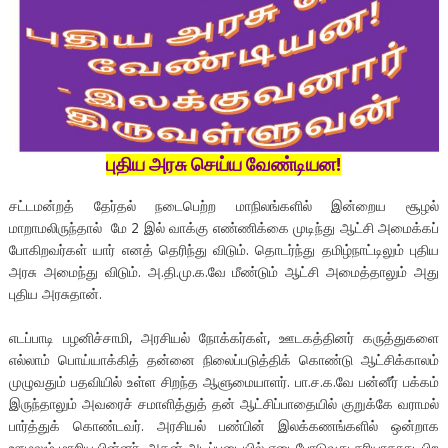
புதிய அரசு செய்ய வேண்டியன!
சட்டமன்றத் தேர்தல் நடைபெற்ற மாநிலங்களில் இன்றைய சூழல்
மாறாமலிருந்தால் மே 2 இல் வாக்கு எண்ணிக்கை முடிந்து ஆட்சி அமைக்கப்
போகிறவர்கள் யார் எனத் தெரிந்து விடும். தொடர்ந்து தமிழ்நாட்டிலும் புதிய
அரசு அமைந்து விடும். அ.தி.மு.க.வே மீண்டும் ஆட்சி அமைத்தாலும் அது
புதிய அரசுதான்.
எடப்பாடி பழனிச்சாமி, அரசியல் நோக்கர்கள், ஊடகத்தினர் கருத்துகளை
எல்லாம் பொய்யாக்கித் தன்னை நிலைப்படுத்திக் கொண்டு ஆட்சிக்காலம்
முழுவதும் பதவியில் உள்ள சிறந்த ஆளுமையாளர். பா.ச.க.வே பன்னீர் பக்கம்
இருந்தாலும் அவரைச் சமாளித்துத் தன் ஆட்சிப்பாதையில் குறுக்கே வராமல்
பார்த்துக் கொண்டவர். அரசியல் பண்பின் இலக்கணங்களில் ஒன்றாக
ஊழலும் மாறிய பின்னர், அதன் அடிப்படையில் எடைபோடுவது சரியாகாது. பிற