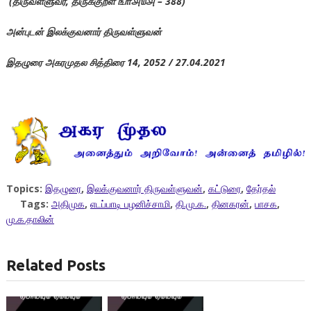
(திருவள்ளுவர், திருக்குறள் ௩௱௮௰௮ – 388)
அன்புடன் இலக்குவனார் திருவள்ளுவன்
இதழுரை அகரமுதல சித்திரை 14, 2052 / 27.04.2021
Topics:
இதழுரை
,
இலக்குவனார் திருவள்ளுவன்
,
கட்டுரை
,
தேர்தல்
Tags:
அதிமுக
,
எடப்பாடி பழனிச்சாமி
,
தி.மு.க.
,
தினகரன்
,
பாசக
,
மு.க.தாலின்
Related Posts