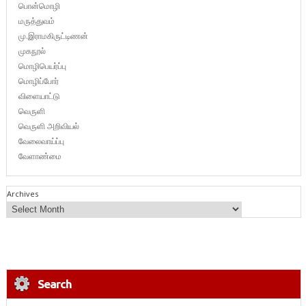
பொன்மொழி
மருத்துவம்
மு.இராமகிருட்டிணன்
முகநூல்
மொழிபெயர்ப்பு
மொழிப்போர்
விளையாட்டு
வெருளி
வெருளி அறிவியல்
வேலைவாய்ப்பு
வேளாண்மை
Archives
Search