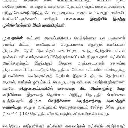
பங்கேற்றுள்ளார். வாக்குகள் வந்த வரை ஆதாயம் என்றும் மக்கள் மனத்தைப்
புரிந்து கொண்டு அடுத்த செயல் முறைகளை வகுக்கலாம் என்றும் எண்ணிப்
போட்டியிட்டிருக்கலாம். எனினும்
பா.ச.க.வை இறுதியில் இருந்து
முன்னேற்றத்தான் இவர் உதவியிருப்பார்.
மு.க.தாலின்
கூட்டணி அமைப்பதிலேயே வெற்றிக்கான பல படிகளைத்
தாண்டி விட்டார். எனவேதான், பெரும்பாலான கருத்துக் கணிப்புகள்
தி.மு.க.வே ஆட்சி அமைக்கும் என்கின்றன. கடந்த தேர்தலில் மக்கள்
நலக்கூட்டணி வாக்குகளைப் பிரித்திருக்காவிட்டால் தி.மு.க.தான் ஆட்சியில்
அமர்ந்திருக்கும். இருப்பினும் இதனை அடிப்படையாகக் கொண்டு
தி.மு.க.வை மிரட்டிக் கூடுதல் தொகுதிகள் கேட்கக் கூட்டணிக் கட்சிகளுக்கு
இயலவில்லை. அவர்களுக்குத் தெரியும்; இதனால் தி.மு.க. தோற்கலாம்.
ஆனால், தாங்கள் ஓரிடம்கூடப் பெறமுடியாது என்பதை உணர்ந்திருந்தார்கள்.
எனவே,
தி.மு.க.கூட்டணியில் கரைவதை விட அவர்களுக்கு வேறு
வழியில்லை
. இதனைத் தெளிவாக அறிந்து தொகுதிப் பேரங்களை
நடத்தியதால்
தி.மு.க. வெற்றிக்கான அடித்தளத்தை அமைத்துக்
கொண்டது.
தி.மு.க போட்டியிடும் தொகுதிகளையும் சேர்த்து இந்த முறை
(173+14=) 187 தொகுதிகளில் ‘உதயசூரியன்’ களமிறங்கியுள்ளது.
வெற்றியை எதிர்பார்க்கும் கட்சியின் தலைவர்கள் ஆட்சியில் அமர்ந்ததும்