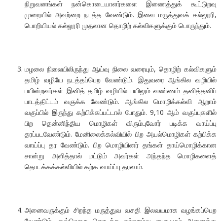
நிறுவனங்கள் நன்கொடையாளர்களை இணைத்துக் கூட்டுறவு
முறையில் அவற்றை நடத்த வேண்டும். இவை மருத்துவக் கல்லூரி,
பொறியியல் கல்லூரி முதலான தொழிற் கல்விகளுக்கும் பொருந்தும்.
மழலை நிலையிலிருந்து ஆய்வு நிலை வரையும், தொழிற் கல்விகளும்
தமிழ் வழியே நடத்தப்பெற வேண்டும். இதுவரை ஆங்கில வழியில்
பயின்றவர்கள் இனித் தமிழ் வழியில் பயிலும் வண்ணம் தனித்தனிப்
பாடத்திட்டம் வகுக்க வேண்டும். ஆங்கில மொழிக்கல்வி ஆறாம்
வகுப்பில் இருந்து கற்பிக்கப்பட்டால் போதும். 9,10 ஆம் வகுப்புகளில்
பிற தென்னிந்திய மொழிகள் விரும்புவோர் படிக்க வாய்ப்பு
தரப்படவேண்டும். மேனிலைக்கல்வியில் பிற அயல்மொழிகள் கற்பிக்க
வாய்ப்பு தர வேண்டும். பிற மொழியினர் தங்கள் தாய்மொழிக்கான
சான்று அளித்தால் மட்டும் அவர்கள் அந்தந்த மொழிகளைத்
தொடக்கக்கல்வியில் கற்க வாய்ப்பு தரலாம்.
அனைவருக்கும் சிறந்த மருத்துவ வசதி இலவயமாக வழங்கப்பெற
வேண்டும். ஒவ்வொரு தொடக்க நல்வாழ்வு மையமும் அனைத்து