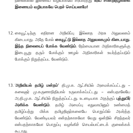
நிலைகளில் இணைய வழியாகவே சரிபார்த்து
உரிய சான்றிதழ்களை
இணையம் வழியாகவே பெறச் செய்யலாமே!
கையூட்டிற்கு எதிரான அறிவிப்பு இல்லாத அரசு அலுவலகம்
கிடையாது. அதே போல்
கையூட்டு இல்லாத அலுவலகமும் கிடையாது.
இந்த நிலையைப் போக்க வேண்டும்
. நேர்மையான அதிகாரிகளுக்கு
இடையூறு தரும் போக்கும் ஊழல் அதிகாரிகள் உயர்த்தப்படும்
போக்கும் நிறுத்தப்பட வேண்டும்.
‘
அறிவியல் தமிழ் மன்றம்’
தி.மு.க. ஆட்சியில் அமைக்கப்பட்டது –
கலைஞர் மு.கருணாநிதியால் உருவாக்கப்பட்டது – என்பதாலேயே
அ.தி.மு.க. ஆட்சியில் நிறுத்தப்பட்டது. உடனடியாக அதற்குப்
புத்துயிர்
அளிக்க வேண்டும்
. தமிழ் அமைப்பு எதுவாயினும் உண்மைத்
தமிழ்ப்பற்று மிக்க தமிழறிஞர்களையே பொறுப்பில் அமர்த்த
வேண்டும். வேண்டியவர் என்தற்காகவோ வேறு ஒன்றில் சிறந்தவர்
என்பதற்காகவோ பொறுப்பு வழங்கிச் செயல்பாட்டைக் குலைக்கக்
கூடாது.