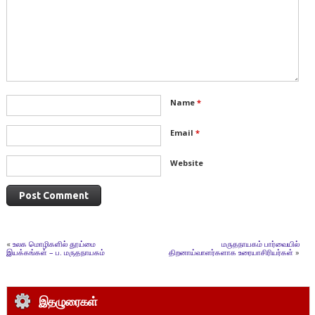
வழங்கலாம்.
Name
*
Email
*
Website
«
உலக மொழிகளில் தூய்மை
மருதநாயகம் பார்வையில்
இயக்கங்கள் – ப. மருதநாயகம்
திறனாய்வாளர்களாக உரையாசிரியர்கள்
»
இதழுரைகள்