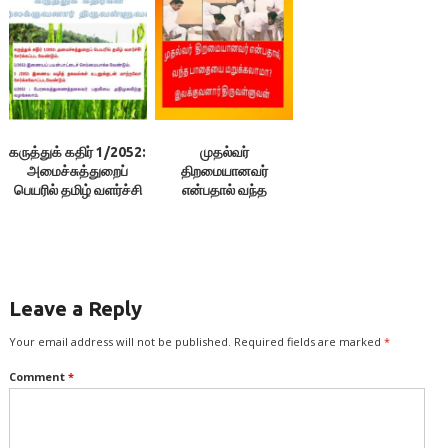
திருவள்ளுவன்
கருத்துக் கதிர் 1/2052:
முதல்வர்
அமைச்சுத்துறைப்
திறமையானவர்
பெயரில் தமிழ் வளர்ச்சி
என்பதால் வந்த
சேர்க்கப்பட வேண்டும்.
பாதையை மறுக்கலாமா?
2/2052: இணையப்
– இலக்குவனார்
பயன்பாட்டைச்
திருவள்ளுவன்
செம்மையாக்க
வேண்டும். 3 /2052:
இணைய வழித்
Leave a Reply
தகவல்கள் உடனுக்குடன்
மாற்றவோ
Your email address will not be published.
Required fields are marked
*
சேர்க்கவோப்பட
Comment
*
வேண்டும். 4/2052 :
பேரவைத்
துணைத்தலைவர்
பதவியை அதிமுகவிற்கு