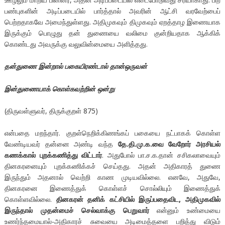
பண்புகளின் அடிப்படையில் பார்த்தால் அவரின் ஆட்சி வரவேற்பைப்
பெற்றதாகவே அமைந்துள்ளது. அதிமுகவும் திமுகவும் ஏறத்தாழ இணையாக
இருக்கும் பொழுது தன் துணையை வலிமை குன்றியதாக ஆக்கிக்
கொண்டது அவருக்கு வலுவின்மையை அளித்தது.
தன்துணை இன்றால் பகையிரண்டால் தான்ஒருவன்
இன்துணையாக் கொள்கவற்றின் ஒன்று
(திருவள்ளுவர், திருக்குறள் 875)
என்பதை மறந்தார். குறள்நெறிக்கிணங்கப் பகையை நட்பாகக் கொள்ள
வேண்டியவர் தன்னை அண்டி வந்த
தே.தி.மு.க.வை வேறோர் அரசியல்
கணக்கால் புறக்கணித்து விட்டார்
. அதுபோல் பா.ச.க.தான் சசிகலாவையும்
தினகரனையும் புறக்கணிக்கச் செய்தது. அதன் அதிகாரத் துணை
இருந்தும் அதனால் வெற்றி காண முடியவில்லை. எனவே, அதுவே,
தினகரனை இணைத்துக் கொள்ளச் சொல்லியும் இணைத்துக்
கொள்ளவில்லை.
தினகரன் தனிக் கட்சியில் இருப்பதைவிட, அதிமுகவில்
இருந்தால் முதன்மைச் செல்வாக்கு பெறுவார்
என்னும் உண்மையை
உணர்ந்தமையால்-அதிகாரச் சுவையை அடிமைத்தளை பறித்து விடும்