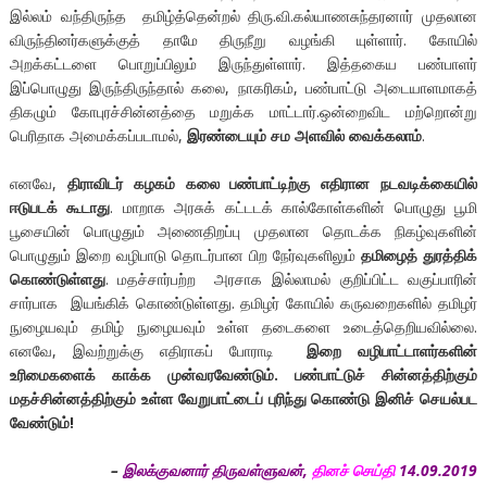
இல்லம் வந்திருந்த தமிழ்த்தென்றல் திரு.வி.கல்யாணசுந்தரனார் முதலான
விருந்தினர்களுக்குத் தாமே திருநீறு வழங்கி யுள்ளார். கோயில்
அறக்கட்டளை பொறுப்பிலும் இருந்துள்ளார். இத்தகைய பண்பாளர்
இப்பொழுது இருந்திருந்தால் கலை, நாகரிகம், பண்பாட்டு அடையாளமாகத்
திகழும் கோபுரச்சின்னத்தை மறுக்க மாட்டார்.ஒன்றைவிட மற்றொன்று
பெரிதாக அமைக்கப்படாமல்,
இரண்டையும்
சம
அளவில்
வைக்கலாம்
.
எனவே,
திராவிடர்
கழகம்
கலை
பண்பாட்டிற்கு
எதிரான
நடவடிக்கையில்
ஈடுபடக்
கூடாது
. மாறாக அரசுக் கட்டடக் கால்கோள்களின் பொழுது பூமி
பூசையின் பொழுதும் அணைதிறப்பு முதலான தொடக்க நிகழ்வுகளின்
பொழுதும் இறை வழிபாடு தொடர்பான பிற நேர்வுகளிலும்
தமிழைத்
துரத்திக்
கொண்டுள்ளது
. மதச்சார்பற்ற அரசாக இல்லாமல் குறிப்பிட்ட வகுப்பாரின்
சார்பாக இயங்கிக் கொண்டுள்ளது. தமிழர் கோயில் கருவறைகளில் தமிழர்
நுழையவும் தமிழ் நுழையவும் உள்ள தடைகளை உடைத்தெறியவில்லை.
எனவே, இவற்றுக்கு எதிராகப் போராடி
இறை
வழிபாட்டாளர்களின்
உரிமைகளைக்
காக்க
முன்வரவேண்டும்
.
பண்பாட்டுச்
சின்னத்திற்கும்
மதச்சின்னத்திற்கும்
உள்ள
வேறுபாட்டைப்
புரிந்து
கொண்டு
இனிச்
செயல்பட
வேண்டும்
!
–
இலக்குவனார்
திருவள்ளுவன்,
தினச் செய்தி
14.09.2019