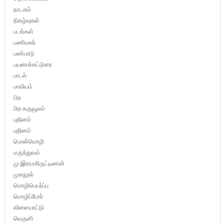
நாடகம்
நிகழ்வுகள்
படங்கள்
பணிமலர்
பண்பாடு
பயணக்கட்டுரை
பாடல்
பாவியம்
பிற
பிற கருவூலம்
புதினம்
புதினம்
பொன்மொழி
மருத்துவம்
மு.இராமகிருட்டிணன்
முகநூல்
மொழிபெயர்ப்பு
மொழிப்போர்
விளையாட்டு
வெருளி