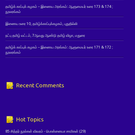
தமிழ்க் காப்புக் கழகம் – இணைய அரங்கம்: ஆளுமையர் உரை 173 & 174 ;
நூலரங்கம்
இணைய உரை 10, தமிழ்க்காப்புக்கழகம், புதுதில்லி
நட்பு தமிழ் வட்டம், 7ஆவது ஆண்டு தமிழ் விழா, மதுரை
தமிழ்க் காப்புக் கழகம் – இணைய அரங்கம்: ஆளுமையர் உரை 171 & 172 ;
நூலரங்கம்
Recent Comments
Hot Topics
85 சித்தர் நூல்கள் விவரம் - பொன்னையா சாமிகள்
(29)