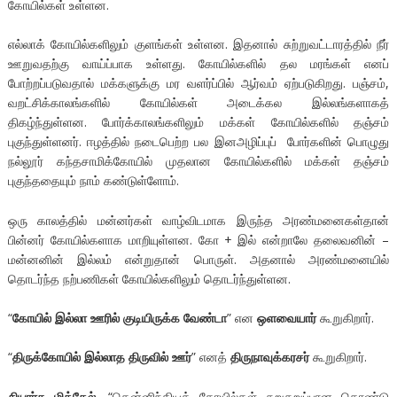
கோயில்கள் உள்ளன.
எல்லாக் கோயில்களிலும் குளங்கள் உள்ளன. இதனால் சுற்றுவட்டாரத்தில் நீர்
ஊறுவதற்கு வாய்ப்பாக உள்ளது. கோயில்களில் தல மரங்கள் எனப்
போற்றப்படுவதால் மக்களுக்கு மர வளர்ப்பில் ஆர்வம் ஏற்படுகிறது. பஞ்சம்,
வறட்சிக்காலங்களில் கோயில்கள் அடைக்கல இல்லங்களாகத்
திகழ்ந்துள்ளன. போர்க்காலங்களிலும் மக்கள் கோயில்களில் தஞ்சம்
புகுந்துள்ளனர். ஈழத்தில் நடைபெற்ற பல இனஅழிப்புப் போர்களின் பொழுது
நல்லூர் கந்தசாமிக்கோயில் முதலான கோயில்களில் மக்கள் தஞ்சம்
புகுந்ததையும் நாம் கண்டுள்ளோம்.
ஒரு காலத்தில் மன்னர்கள் வாழ்விடமாக இருந்த அரண்மனைகள்தான்
பின்னர் கோயில்களாக மாறியுள்ளன. கோ + இல் என்றாலே தலைவனின் –
மன்னனின் இல்லம் என்றுதான் பொருள். அதனால் அரண்மனையில்
தொடர்ந்த நற்பணிகள் கோயில்களிலும் தொடர்ந்துள்ளன.
“
கோயில்
இல்லா
ஊரில்
குடியிருக்க
வேண்டா
” என
ஒளவையார்
கூறுகிறார்.
“
திருக்கோயில்
இல்லாத
திருவில்
ஊர்
” எனத்
திருநாவுக்கரசர்
கூறுகிறார்.
சியார்சு
மிக்கேல்
, “தென்னிந்தியக் கோயில்கள் சுறுசுறுப்பான தொண்டு