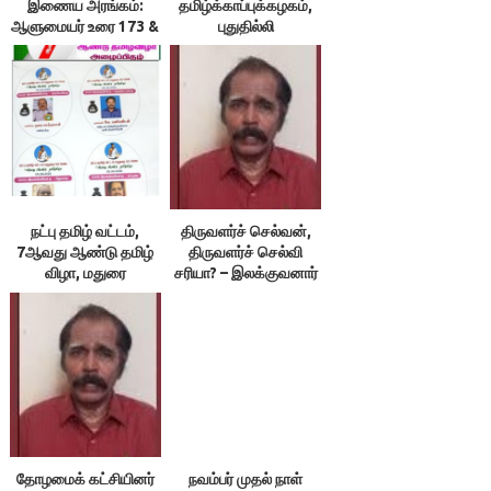
இணைய அரங்கம்:
தமிழ்க்காப்புக்கழகம்,
ஆளுமையர் உரை 173 &
புதுதில்லி
174 ; நூலரங்கம்
நட்பு தமிழ் வட்டம்,
திருவளர்ச் செல்வன்,
7ஆவது ஆண்டு தமிழ்
திருவளர்ச் செல்வி
விழா, மதுரை
சரியா? – இலக்குவனார்
திருவள்ளுவன்
தோழமைக் கட்சியினர்
நவம்பர் முதல் நாள்