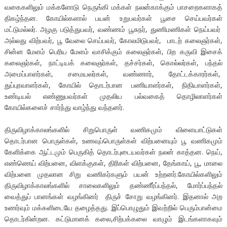
வகைகளிலும் மக்களோடு நெருங்கி மக்கள் நலன்காக்கும் பாசறைகளாகத்
திகழ்ந்தன. கோயில்களால் பயன் உறுபவர்கள் பூசை செய்பவர்கள்
மட்டுமல்லர். அழகு படுத்துபவர், வண்ணம் பூசுநர், துணிமணிகள் நெய்பவர்
அல்லது விற்பவர், பூ வேலை செய்பவர், கோலமிடுபவர், பாடற் கலைஞர்கள்,
சின்ன மேளம் பெரிய மேளம் வாசிக்கும் கலைஞர்கள், பிற கருவி இசைக்
கலைஞர்கள், நாட்டியக் கலைஞர்கள், தச்சர்கள், கொல்லர்கள், பந்தல்
அமைப்பாளர்கள், சமையலர்கள், வண்ணார், தோட்டக்காரர்கள்,
துப்புரவாளர்கள், கோயில் தொடர்பான பணியாளர்கள், நிதியாளர்கள்,
உண்டியல் எண்ணுபவர்கள் முதலிய பல்வகைத் தொழிலாளர்கள்
கோயில்களைச் சார்ந்து வாழ்ந்து வந்தனர்.
திருவிழாக்காலங்களில் சிறுபொருள் வணிகமும் விளையாட்டுகள்
தொடர்பான பொருள்கள், உணவுப்பொருள்கள் விற்பனையும் பூ வணிகமும்
கேளிக்கை ஆட்டமும் பெருகித் தொடர்புடையவர்கள் நலன் காத்தன. நெய்,
எண்ணெய் விற்பனை, விளக்குகள், திரிகள் விற்பனை, தேங்காய், பூ, மாலை
விற்பனை முதலான சிறு வணிகர்களும் பயன் உற்றனர்.கோயில்களிலும்
திருவிழாக்காலங்களில் சாலைகளிலும் தண்ணீர்ப்பந்தல், மோர்ப்பந்தல்
வைத்துப் பானங்கள் வழங்கினர் திருச் சோறு வழங்கினர். இதனால் அற
உணர்வும் மக்களிடையே தழைத்தது. இப்பொழுதும் இவற்றில் பெரும்பான்மை
தொடர்கின்றன. கட்டுமானக் கலை,சிற்பக்கலை வாழும் இடங்களாகவும்