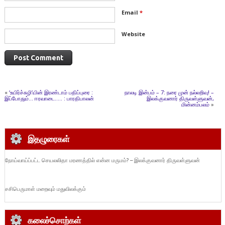
Email
*
Website
«
‘உயிர்ச்சுழி’யின் இரண்டாம் பதிப்புரை :
நாலடி இன்பம் – 7: நரை முன் நல்லறிவு! –
இப்போதும்… ஈரவாடை….. : பாரதிபாலன்
இலக்குவனார் திருவள்ளுவன்,
மின்னம்பலம்
»
இதழுரைகள்
நோய்வாய்ப்பட்ட செயலலிதா மரணத்தில் என்ன மருமம்? – இலக்குவனார் திருவள்ளுவன்
சசிபெருமாள் மறைவும் மதுவிலக்கும்
கலைச்சொற்கள்