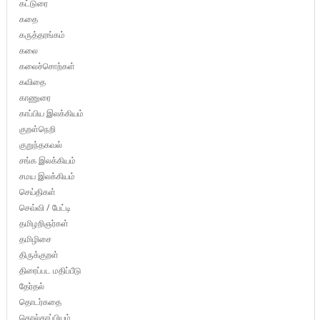
கட்டுரை
கதை
கருத்தரங்கம்
கலை
கலைச்சொற்கள்
கவிதை
காணுரை
காப்பிய இலக்கியம்
குறள்நெறி
குறுந்தகவல்
சங்க இலக்கியம்
சமய இலக்கியம்
செய்திகள்
செவ்வி / பேட்டி
தமிழறிஞர்கள்
தமிழிசை
திருக்குறள்
திரைப்பட மதிப்பீடு
தேர்தல்
தொடர்கதை
தொல்காப்பியம்