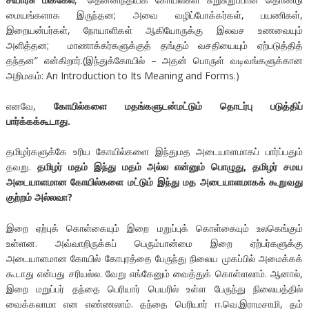
மையங்களாக இருந்தன; அவை வழிப்போக்கர்கள், பயணிகள்,
இறையன்பர்கள், நோயாளிகள் ஆகியோருக்கு இலவச உணவையும்
அளித்தன; மாணாக்கர்களுக்குத் தங்கும் வசதியையும் ஏற்படுத்தித்
தந்தன” என்கிறார்.(இந்துக்கோயில் – அதன் பொருள் வடிவங்களுக்கான
அறிமகம்: An Introduction to Its Meaning and Forms.)
எனவே,
கோயில்களை
மதங்களுடன்மட்டும்
தொடர்பு
படுத்திப்
பார்க்கக்கூடாது
.
தமிழர்களுக்கே உரிய கோயில்களை இந்துமத அடையாளமாகப் பார்ப்பதும்
தவறு.
தமிழர்
மதம்
இந்து
மதம்
அல்ல
என்னும்
பொழுது
,
தமிழர்
சமய
அடையாளமான
கோயில்களை
மட்டும்
இந்து
மத
அடையாளமாகக்
கூறுவது
குற்றம்
அல்லவா
?
இறை ஏற்புக் கொள்கையும் இறை மறுப்புக் கொள்கையும் உலகெங்கும்
உள்ளன. அவ்வாறிருக்கப் பெரும்பான்மை இறை ஏற்பர்களுக்கு
அடையாளமான கோயில் கோபுரத்தை பேருந்து நிலைய முகப்பில் அமைக்கக்
கூடாது என்பது சரியல்ல. வேறு எங்கேனும் வைத்துக் கொள்ளலாம். ஆனால்,
இறை மறுப்பர் தந்தை பெரியார் பெயரில் உள்ள பேருந்து நிலையத்தில்
வைக்கலாமா என எண்ணலாம். தந்தை பெரியார் ஈ.வெ.இராமசாமி, தம்