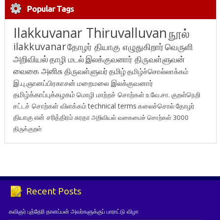
Popular Tags
Ilakkuvanar Thiruvalluvan
நூல்
ilakkuvanar
தோழர் தியாகு எழுதுகிறார்
வெருளி
அறிவியல்
தாழி மடல்
இலக்குவனார் திருவள்ளுவன்
வைகை அனிசு
திருவள்ளுவர்
தமிழ்
தமிழ்ச்சொல்லாக்கம்
இ.பு.ஞானப்பிரகாசன்
மறைமலை இலக்குவனார்
தமிழ்க்காப்புக்கழகம்
மொழி மாற்றச் சொற்கள்
உ.வே.சா.
குறள்நெறி
சட்டச் சொற்கள் விளக்கம்
technical terms
கலைச்சொல்
தோழர்
தியாகு
என் சரித்திரம்
சுரதா
அறிவியல் வகைமைச் சொற்கள் 3000
திருக்குறள்
Recent Posts
கவிஞர் புத்தேரி தானப்பன் அவர்களுக்குப் பாராட்டு விழா