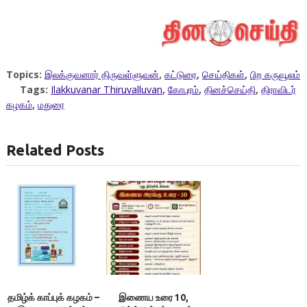
Topics:
இலக்குவனார் திருவள்ளுவன்
,
கட்டுரை
,
செய்திகள்
,
பிற கருவூலம்
Tags:
Ilakkuvanar Thiruvalluvan
,
கோபுரம்
,
தினச்செய்தி
,
திராவிடர்
கழகம்
,
மதுரை
Related Posts
தமிழ்க் காப்புக் கழகம் –
இணைய உரை 10,