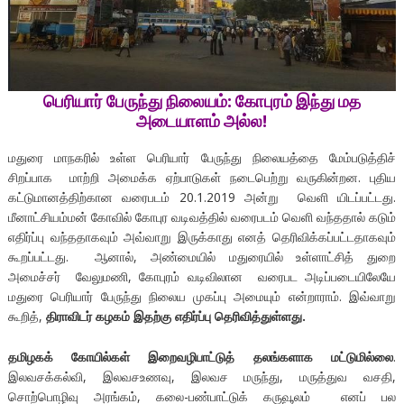
பெரியார் பேருந்து நிலையம்: கோபுரம்
இந்து
மத
அடையாளம்
அல்ல!
மதுரை மாநகரில் உள்ள பெரியார் பேருந்து நிலையத்தை மேம்படுத்திச்
சிறப்பாக மாற்றி அமைக்க ஏற்பாடுகள் நடைபெற்று வருகின்றன. புதிய
கட்டுமானத்திற்கான வரைபடம் 20.1.2019 அன்று வெளி யிடப்பட்டது.
மீனாட்சியம்மன் கோவில் கோபுர வடிவத்தில் வரைபடம் வெளி வந்ததால் கடும்
எதிர்ப்பு வந்ததாகவும் அவ்வாறு இருக்காது எனத் தெரிவிக்கப்பட்டதாகவும்
கூறப்பட்டது. ஆனால், அண்மையில் மதுரையில் உள்ளாட்சித் துறை
அமைச்சர் வேலுமணி, கோபுரம் வடிவிலான வரைபட அடிப்படையிலேயே
மதுரை பெரியார் பேருந்து நிலைய முகப்பு அமையும் என்றாராம். இவ்வாறு
கூறித்,
திராவிடர்
கழகம்
இதற்கு
எதிர்ப்பு
தெரிவித்துள்ளது
.
தமிழகக் கோயில்கள் இறைவழிபாட்டுத் தலங்களாக மட்டுமில்லை
.
இலவசக்கல்வி, இலவசஉணவு, இலவச மருந்து, மருத்துவ வசதி,
சொற்பொழிவு அரங்கம், கலை-பண்பாட்டுக் கருவூலம் எனப் பல