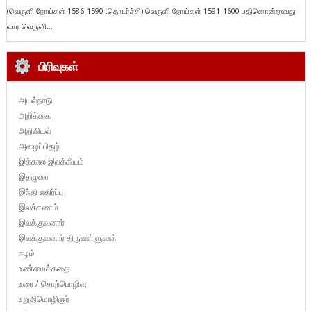
(வெருளி நோய்கள் 1586-1590 :தொடர்ச்சி) வெருளி நோய்கள் 1591-1600 பதினொன்றாவது
வார வெருளி...
பிரிவுகள்
அயல்நாடு
அறிக்கை
அறிவியல்
அழைப்பிதழ்
இக்கால இலக்கியம்
இதழுரை
இந்தி எதிர்ப்பு
இலக்கணம்
இலக்குவனார்
இலக்குவனார் திருவள்ளுவன்
ஈழம்
உண்மைக்கதை
உரை / சொற்பொழிவு
உறுதிமொழிஞர்