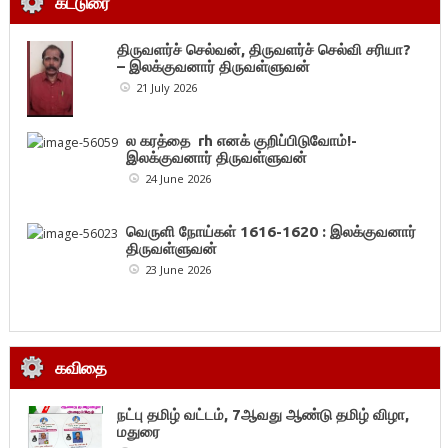
கட்டுரை
திருவளர்ச் செல்வன், திருவளர்ச் செல்வி சரியா?
– இலக்குவனார் திருவள்ளுவன்
21 July 2026
ல கரத்தை rh எனக் குறிப்பிடுவோம்!-
இலக்குவனார் திருவள்ளுவன்
24 June 2026
வெருளி நோய்கள் 1616-1620 : இலக்குவனார்
திருவள்ளுவன்
23 June 2026
கவிதை
நட்பு தமிழ் வட்டம், 7ஆவது ஆண்டு தமிழ் விழா,
மதுரை