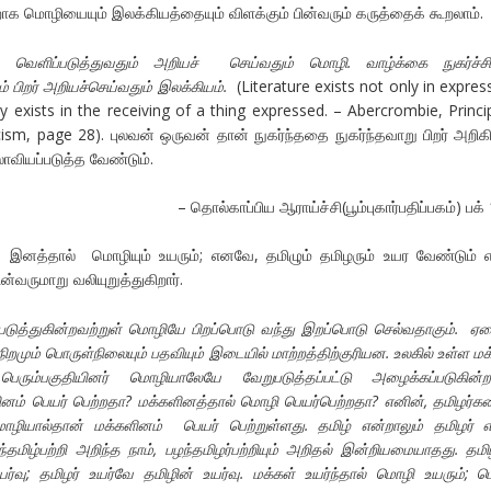
றாக மொழியையும் இலக்கியத்தையும் விளக்கும் பின்வரும் கருத்தைக் கூறலாம்.
ை வெளிப்படுத்துவதும் அறியச் செய்வதும் மொழி. வாழ்க்கை நுகர்ச்ச
் பிறர் அறியச்செய்வதும் இலக்கியம்.
(Literature exists not only in expres
lly exists in the receiving of a thing expressed. – Abercrombie, Princi
icism, page 28). புலவன் ஒருவன் தான் நுகர்ந்ததை நுகர்ந்தவாறு பிறர் அறிக
வியப்படுத்த வேண்டும்.
– தொல்காப்பிய ஆராய்ச்சி(பூம்புகார்பதிப்பகம்) பக்
இனத்தால் மொழியும் உயரும்; எனவே, தமிழும் தமிழரும் உயர வேண்டும் 
ன்வருமாறு வலியுறுத்துகிறார்.
வுபடுத்துகின்றவற்றுள் மொழியே பிறப்பொடு வந்து இறப்பொடு செல்வதாகும். ஏ
நிறமும் பொருள்நிலையும் பதவியும் இடையில் மாற்றத்திற்குரியன. உலகில் உள்ள மக
 பெரும்பகுதியினர் மொழியாலேயே வேறுபடுத்தப்பட்டு அழைக்கப்படுகின்ற
னம் பெயர் பெற்றதா
?
மக்களினத்தால் மொழி பெயர்பெற்றதா
?
எனின்
,
தமிழர்க
ியால்தான் மக்களினம் பெயர் பெற்றுள்ளது. தமிழ் என்றாலும் தமிழர் 
தமிழ்பற்றி அறிந்த நாம்
,
பழந்தமிழர்பற்றியும் அறிதல் இன்றியமையாதது. தமி
ர்வு
;
தமிழர் உயர்வே தமிழின் உயர்வு. மக்கள் உயர்ந்தால் மொழி உயரும்
;
ம