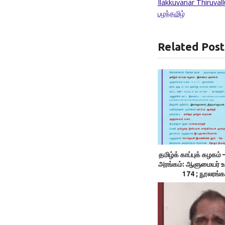
Ilakkuvanar Thiruval
பழந்தமிழ்
Related Post
தமிழ்க் காப்புக் கழக
அரங்கம்: ஆளுமையர் 
174 ; நூலரங்க