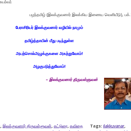
உயர்வர்.
பழந்தமிழ் (இலக்குவனார் இலக்கிய இணைய வெளியீடு), பக்
பேராசிரியர் இலக்குவனார் வழியில் நாமும்
தமிழ்த்தாயின் மீது படிந்துள்ள
அயற்சொல்அழுக்குகளை அகற்றுவோம்!
அழகுபடுத்துவோம்!
– இலக்குவனார் திருவள்ளுவன்
்
,
இலக்குவனார் திருவள்ளுவன்
,
கட்டுரை
,
கவிதை
Tags:
ilakkuvanar
,