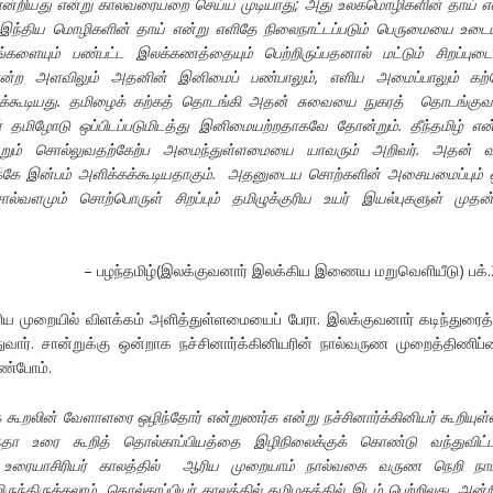
ோன்றியது என்று காலவரையறை செய்ய முடியாது
;
அது உலகமொழிகளின் தாய் எ
இந்திய மொழிகளின் தாய் என்று எளிதே நிலைநாட்டப்படும் பெருமையை உடை
களையும் பண்பட்ட இலக்கணத்தையும் பெற்றிருப்பதனால் மட்டும் சிறப்புட
ன்ற அளவிலும் அதனின் இனிமைப் பண்பாலும்
,
எளிய அமைப்பாலும் கற்
க்கூடியது. தமிழைக் கற்கத் தொடங்கி அதன் சுவையை நுகரத் தொடங்குவ
மிழோடு ஒப்பிடப்படுமிடத்து இனிமையற்றதாகவே தோன்றும். தீந்தமிழ் என்
ன்றும் சொல்லுவதற்கேற்ப அமைந்துள்ளமையை யாவரும் அறிவர். அதன் வ
்கே இன்பம் அளிக்கக்கூடியதாகும். அதனுடைய சொற்களின் அசையமைப்பும்
வளமும் சொற்பொருள் சிறப்பும் தமிழுக்குரிய உயர் இயல்புகளுள் முத
– பழந்தமிழ்(இலக்குவனார் இலக்கிய இணைய மறுவெளியீடு) பக்
ய முறையில் விளக்கம் அளித்துள்ளமையைப் பேரா. இலக்குவனார் கடிந்துரைத்
ுவார். சான்றுக்கு ஒன்றாக நச்சினார்க்கினியரின் நால்வருண முறைத்திணிப்
ண்போம்.
 கூறலின் வேளாளரை ஒழிந்தோர் என்றுணர்க என்று நச்சினார்க்கினியர் கூறியுள்ள
ுந்தா உரை கூறித் தொல்காப்பியத்தை இழிநிலைக்குக் கொண்டு வந்துவிட்
். உரையாசிரியர் காலத்தில் ஆரிய முறையாம் நால்வகை வருண நெறி நாட்
ருந்திருக்கலாம். தொல்காப்பியர் காலத்தில் தமிழகத்தில் இடம் பெற்றிலது. அன்றி