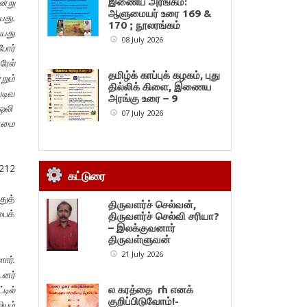
ன்று
இணைய அரங்கம்:
ஆளுமையர் உரை 169 &
யது.
170 ; நூலரங்கம்
ையது
08 July 2026
போர்
ரேல்
தமிழ்க் காப்புக் கழகம், புது
றும்
தில்லிக் கிளை, இணைய
டிவ
அரங்கு உரை – 9
 ஒலி
07 July 2026
ன்மை
.212
கட்டுரை
துத்
திருவளர்ச் செல்வன்,
பைக்
திருவளர்ச் செல்வி சரியா?
– இலக்குவனார்
திருவள்ளுவன்
21 July 2026
ார்.
டனர்
டில்
ல கரத்தை rh எனக்
குறிப்பிடுவோம்!-
யும்