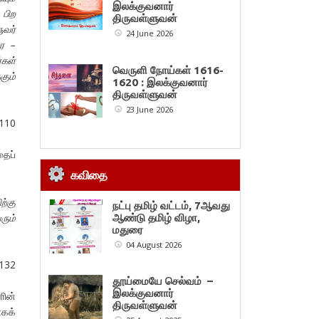
இலக்குவனார்
 பிற
திருவள்ளுவன்
ுவர்
24 June 2026
ை –
்கள்
வெருளி நோய்கள் 1616-
கும்
1620 : இலக்குவனார்
திருவள்ளுவன்
23 June 2026
 110
தைப்
கவிதை
ற்கு
நட்பு தமிழ் வட்டம், 7ஆவது
ரும்
ஆண்டு தமிழ் விழா,
மதுரை
04 August 2026
.132
தூய்மையே செல்வம் –
இலக்குவனார்
ளின்
திருவள்ளுவன்
ாகக்