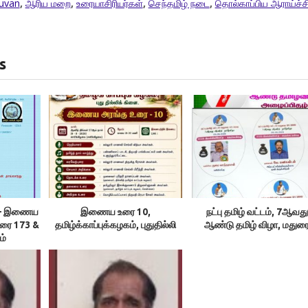
luvan
,
ஆரிய மறை
,
உரையாசிரியர்கள்
,
செந்தமிழ் நடை
,
தொல்காப்பிய ஆராய்ச்ச
s
ம் – இணைய
இணைய உரை 10,
நட்பு தமிழ் வட்டம், 7ஆவது
உரை 173 &
தமிழ்க்காப்புக்கழகம், புதுதில்லி
ஆண்டு தமிழ் விழா, மதுர
ம்