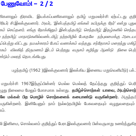
 பேணுவோம்! – 2 / 2
ளாலும் திராவிட இயக்கப்பணிகளாலும் தமிழ் மறுமலர்ச்சி ஏற்பட்டது குறி
சிரியர் சி.இலக்குவனார். அவர்,
‘
இன்பத்தமிழ் எங்கள் உயிருக்கு நேர்
’
என்று புது
ம் செய்தனர். எங்கு நோக்கினும் இன்பத்தமிழ்
;
செந்தமிழ்
;
இதழ்களில் செந்தம
 நற்றமிழ்
;
மாநாடுகளில்வண்டமிழ்
;
நற்றமிழில் பேசுதலே நற்புலமைக்கு அடைய
்பெற்று விட்டது. நமஃச்காரம் போய் வணக்கம் வந்தது. சந்தோசம் மறைந்து மகிழ்
கம் விலகித் திருமணம் இடம் பெற்றது. வருசம் கழிந்து ஆண்டு நிலை பெற்
ண்டும் மலரத் தொடங்கியது.
பழந்தமிழ் (1962 )(இலக்குவனார் இலக்கிய இணைய மறுவெளியீடு) பக்
ுமர்ச்சி 1967இற்குப்பின்னர் மெல்ல மெல்லத் தேய்ந்தது குறித்துப் பெரி
ொழுது நிலைமை மேலும் மோசமாக உள்ளது.
தமிழ்ச்சொற்கள் யாவை
,
அயற்சொற்
 மக்கள் பிற மொழிச் சொற்களைக் கயைாண்டு வருகின்றனர்.
அருந்தமி
கின்றனர். இனியேனும் நாம் (நல்ல)தமிழில் பேசுவதையும் எழுதுவதையும்
ம்.
 இனிமை, சொல்வளம் குறித்துப் பேரா.இலக்குவனார் பின்வருமாறு உணர்த்துகிறா