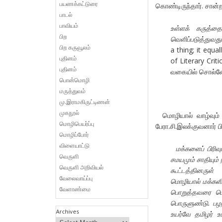
பயணக்கட்டுரை
கொண்டிருந்தார். சான்
பாடல்
பாவியம்
உள்ளக் கருத்த
பிற
வெளிப்படுத்துவதும
பிற கருவூலம்
a thing; it equa
புதினம்
of Literary Crit
புதினம்
வகையில் சொல்லோ
பொன்மொழி
மருத்துவம்
மு.இராமகிருட்டிணன்
முகநூல்
மொழியால் வாழ்வும் 
மொழிபெயர்ப்பு
பேரா.சி.இலக்குவனார் பி
மொழிப்போர்
விளையாட்டு
மக்களைப் பிரி
வெருளி
சமயமும் சாதியும் 
வெருளி அறிவியல்
கூட்டத்தினருள்
வேலைவாய்ப்பு
மொழியால் மக்களி
வேளாண்மை
பொறுத்தவரை மொழ
பொருளுண்டு. பழந்
Archives
உயர்வே தமிழர் உய