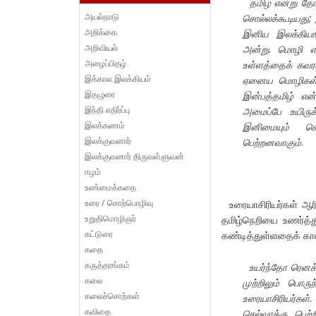
தமிழ் என்று த
அயல்நாடு
சொல்லக்கூடியது
;
அறிக்கை
இனிய இலக்கியங்
அறிவியல்
அன்று. மொழி எ
அழைப்பிதழ்
உள்ளத்தைக் கவர
இக்கால இலக்கியம்
ஏனைய மொழிகள் த
இதழுரை
இன்பத்தமிழ் எ
இந்தி எதிர்ப்பு
அமைப்பே உயிருக
இலக்கணம்
இனிமையும் சொல்
இலக்குவனார்
பெற்றனவாகும்
.
இலக்குவனார் திருவள்ளுவன்
ஈழம்
உண்மைக்கதை
உரை / சொற்பொழிவு
உரையாசிரியர்கள் ஆரி
உறுதிமொழிஞர்
தமிழ்நெறியை உணர்த்த
கட்டுரை
கண்டித்துள்ளதைக் கா
கதை
கருத்தரங்கம்
உயர்ந்தோ ரெனக்
கலை
முற்றிலும் பொர
கலைச்சொற்கள்
உரையாசிரியர்கள
கவிதை
செல்வாக்கு பெற்றி