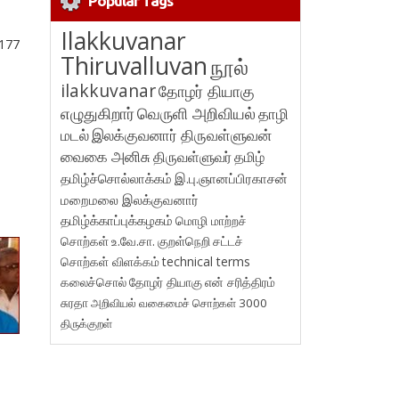
Popular Tags
Ilakkuvanar
.177
Thiruvalluvan
நூல்
ilakkuvanar
தோழர் தியாகு
எழுதுகிறார்
வெருளி அறிவியல்
தாழி
மடல்
இலக்குவனார் திருவள்ளுவன்
வைகை அனிசு
திருவள்ளுவர்
தமிழ்
தமிழ்ச்சொல்லாக்கம்
இ.பு.ஞானப்பிரகாசன்
மறைமலை இலக்குவனார்
தமிழ்க்காப்புக்கழகம்
மொழி மாற்றச்
சொற்கள்
உ.வே.சா.
குறள்நெறி
சட்டச்
சொற்கள் விளக்கம்
technical terms
கலைச்சொல்
தோழர் தியாகு
என் சரித்திரம்
சுரதா
அறிவியல் வகைமைச் சொற்கள் 3000
திருக்குறள்