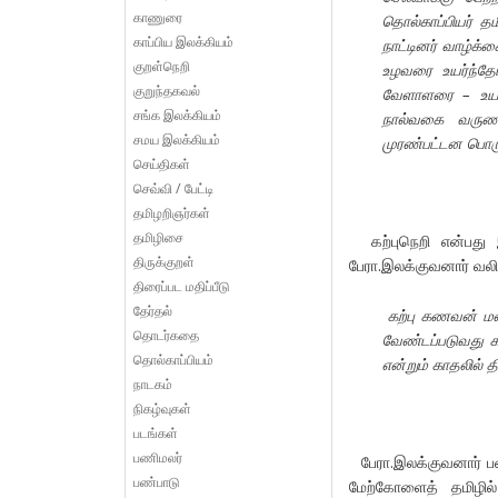
காணுரை
தொல்காப்பியர் த
காப்பிய இலக்கியம்
நாட்டினர் வாழ்க்க
குறள்நெறி
உழவரை உயர்ந்தோர
குறுந்தகவல்
வேளாளரை – உயர்
சங்க இலக்கியம்
நால்வகை வருணம்
சமய இலக்கியம்
முரண்பட்டன பொரு
செய்திகள்
செவ்வி / பேட்டி
தமிழறிஞர்கள்
தமிழிசை
கற்புநெறி என்பது இ
திருக்குறள்
பேரா.இலக்குவனார் வலிய
திரைப்பட மதிப்பீடு
தேர்தல்
கற்பு கணவன் மன
தொடர்கதை
வேண்டப்படுவது க
தொல்காப்பியம்
என்றும் காதலில்
த
நாடகம்
நிகழ்வுகள்
படங்கள்
பணிமலர்
பேரா.இலக்குவனார் பன
பண்பாடு
மேற்கோளைத் தமிழில் 