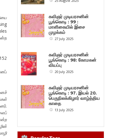
25 August 2025
கவிஞர் முடியரசனின்
ியை
பூங்கொடி : 99 :
sing
மாளிகையில் இசை
ples
முழக்கம்
ின்ற
27 July 2025
கவிஞர் முடியரசனின்
 152
பூங்கொடி : 98: கோமகன்
வியப்பு
எனப்
20 July 2025
கவிஞர் முடியரசனின்
னைச்
பூங்கொடி : 97. இயல் 20.
பெருநிலக்கிழார் வாழ்த்திய
்கள்
காதை
னர்.
13 July 2025
ளைப்
என்ற
ழின்
ொழி