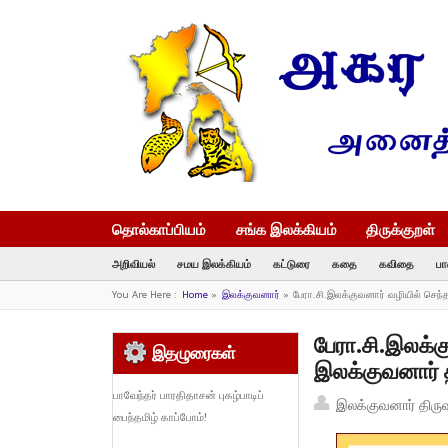
தொல்காப்பியம்
சங்க இலக்கியம்
திருக்குறள்
அறிவியல்
சமய இலக்கியம்
கட்டுரை
கதை
கவிதை
பா
You Are Here :
Home
»
இலக்குவனார்
»
பேரா.சி.இலக்குவனார் வழியில் செந்
பேரா.சி.இலக்க
இதழுரைகள்
இலக்குவனார் 
பாவேந்தர் பாரதிதாசன் புகழ்பாடிப்
இலக்குவனார் திரு
பைந்தமிழ் காப்போம்!