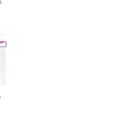
ி
,
ை