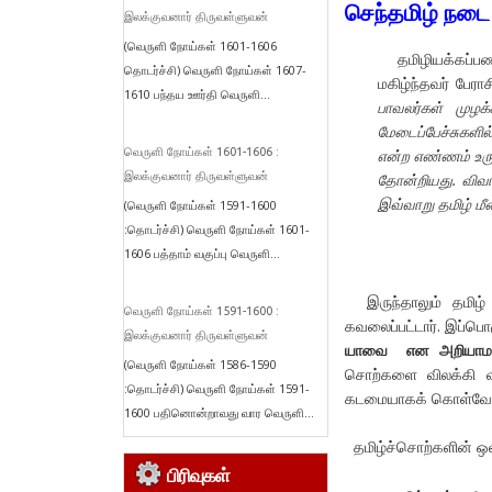
செந்தமிழ் நடை
இலக்குவனார் திருவள்ளுவன்
(வெருளி நோய்கள் 1601-1606
தமிழியக்கப்பணிக
தொடர்ச்சி) வெருளி நோய்கள் 1607-
மகிழ்ந்தவர் பேரா
1610 பந்தய ஊர்தி வெருளி...
பாவலர்கள் முழக்க
மேடைப்பேச்சுகளில்
வெருளி நோய்கள் 1601-1606 :
என்ற எண்ணம் உருப
இலக்குவனார் திருவள்ளுவன்
தோன்றியது. விவா
இவ்வாறு தமிழ் மீ
(வெருளி நோய்கள் 1591-1600
:தொடர்ச்சி) வெருளி நோய்கள் 1601-
1606 பத்தாம் வகுப்பு வெருளி...
இருந்தாலும் தமிழ் மற
வெருளி நோய்கள் 1591-1600 :
கவலைப்பட்டார். இப்ப
இலக்குவனார் திருவள்ளுவன்
யாவை என அறியாமலே
(வெருளி நோய்கள் 1586-1590
சொற்களை விலக்கி வரு
:தொடர்ச்சி) வெருளி நோய்கள் 1591-
கடமையாகக் கொள்வோ
1600 பதினொன்றாவது வார வெருளி...
தமிழ்ச்சொற்களின் ஒலி
பிரிவுகள்