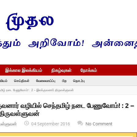
இக்கால இலக்கியம்
நிகழ்வுகள்
நோக்கம்
வியம்
செய்திகள்
வேலைவாய்ப்பு
பிற
தொடர்பு
தமிழ் நடை பேணுவோம்! : 2 – இலக்குவனார் திருவள்ளுவன்
ுவனார் வழியில் செந்தமிழ் நடை பேணுவோம்! : 2 –
திருவள்ளுவன்
வள்ளுவன்
04 September 2016
No Comment