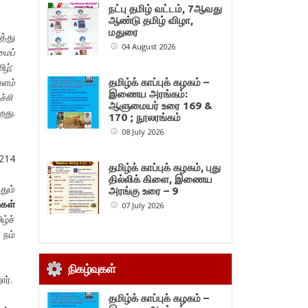
நட்பு தமிழ் வட்டம், 7ஆவது
ஆண்டு தமிழ் விழா,
மதுரை
த்து
04 August 2026
மைப்
ிழ்
;
ாளம்
தமிழ்க் காப்புக் கழகம் –
இணைய அரங்கம்:
ச்சி
ஆளுமையர் உரை 169 &
றது.
170 ; நூலரங்கம்
08 July 2026
.214
தமிழ்க் காப்புக் கழகம், புது
தில்லிக் கிளை, இணைய
தும்
அரங்கு உரை – 9
கள்
07 July 2026
ழ்ச்
 நம்
நிகழ்வுகள்
ர்.
தமிழ்க் காப்புக் கழகம் –