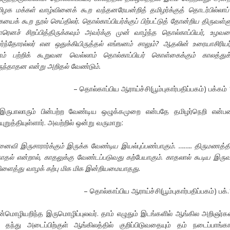
மிழக மக்கள் வாழ்வினைக் கூற வந்தனரேயன்றித் தமிழர்க்குத் தொடர்பில்லாப்
ையைக் கூற நூல் செய்திலர். தொல்காப்பியர்க்குப் பிற்பட்டுத் தோன்றிய திருவள்ள
ெனச் சிறப்பித்திருக்கவும் அவர்க்கு முன் வாழ்ந்த தொல்காப்பியர்,
உழவர
ந்தோரல்லர் என ஒதுக்கியிருத்தல் எங்ஙனம் சாலும்?
ஆதலின் உரையாசிரியர
 பற்றிக் கூறுவன வெல்லாம் தொல்காப்பியர் கொள்கைக்கும் காலத்துக்
ந்தாதன என்று அறிதல் வேண்டும்.
– தொல்காப்பிய ஆராய்ச்சி(பூம்புகார்பதிப்பகம்) பக்கம்
ருபாலாரும் பின்பற்ற வேண்டிய ஒழுக்கமுறை என்பதே தமிழர்நெறி என்ப
ுறுத்தியுள்ளார். அவற்றில் ஒன்று வருமாறு:
ைவி இருசாரார்க்கும் இருக்க வேண்டிய இயல்புப்பண்பாகும். ……..
திருமணத்தி
ாதல் என்றால்,
காதலுக்கு வேண்டப்படுவது கற்பேயாகும். காதலால் கூடிய இருவ
ிளைத்து வாழக் கற்பு மிக மிக இன்றியமையாதது.
– தொல்காப்பிய ஆராய்ச்சி(பூம்புகார்பதிப்பகம்) பக்
்மொழியறிந்த இருமொழிப்புலவர். தாம் எழுதும் இடங்களில் ஆங்கில அறிஞர்க
தந்து அடைப்பிற்குள் ஆங்கிலத்தில் குறிப்பிடுவதையும் தம் நடைப்பாங்க