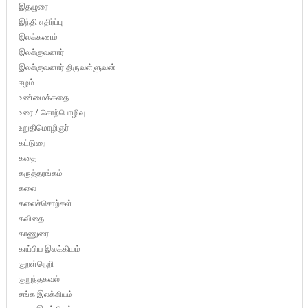
இதழுரை
இந்தி எதிர்ப்பு
இலக்கணம்
இலக்குவனார்
இலக்குவனார் திருவள்ளுவன்
ஈழம்
உண்மைக்கதை
உரை / சொற்பொழிவு
உறுதிமொழிஞர்
கட்டுரை
கதை
கருத்தரங்கம்
கலை
கலைச்சொற்கள்
கவிதை
காணுரை
காப்பிய இலக்கியம்
குறள்நெறி
குறுந்தகவல்
சங்க இலக்கியம்