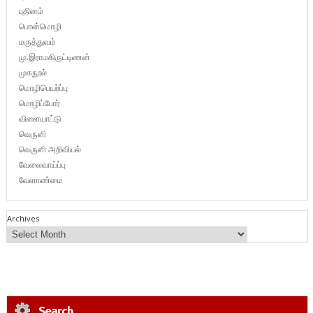
புதினம்
பொன்மொழி
மருத்துவம்
மு.இராமகிருட்டிணன்
முகநூல்
மொழிபெயர்ப்பு
மொழிப்போர்
விளையாட்டு
வெருளி
வெருளி அறிவியல்
வேலைவாய்ப்பு
வேளாண்மை
Archives
Search