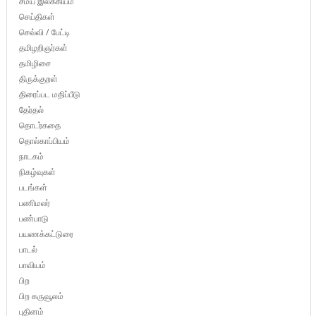
சமய இலக்கியம்
செய்திகள்
செவ்வி / பேட்டி
தமிழறிஞர்கள்
தமிழிசை
திருக்குறள்
திரைப்பட மதிப்பீடு
தேர்தல்
தொடர்கதை
தொல்காப்பியம்
நாடகம்
நிகழ்வுகள்
படங்கள்
பணிமலர்
பண்பாடு
பயணக்கட்டுரை
பாடல்
பாவியம்
பிற
பிற கருவூலம்
புதினம்