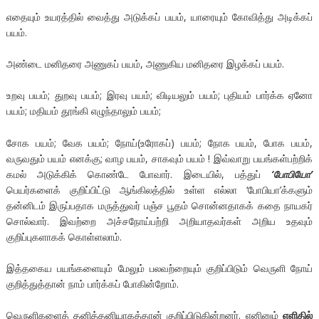
எதையும் உயரத்தில் வைத்து அடுக்கப் பயம், யாரையும் கோவித்து அடிக்கப்
பயம்.
அண்டை மனிதரை அணுகப் பயம், அணுகிய மனிதரை இழக்கப் பயம்.
உறவு பயம்; துறவு பயம்; இரவு பயம்; விடியலும் பயம்; புதியம் பார்க்க ஏனோ
பயம்; மதியம் தூங்கி எழுந்தாலும் பயம்;
சோக பயம்; வேக பயம்; நோய்(உரோகப்) பயம்; நோக பயம், போக பயம்,
வருவதும் பயம் எனக்கு; வாழ பயம், சாகவும் பயம் ! இவ்வாறு பயங்கள்பற்றிக்
கமல் அடுக்கிக் கொண்டே போவார். இடையில், பத்துப்
‘போபியோ’
பெயர்களைக் குறிப்பிட்டு ஆங்கிலத்தில் உள்ள எல்லா ‘போபியா’க்களும்
தன்னிடம் இருப்பதாக மருத்துவர் பஞ்ச பூதம் சொன்னதாகக் கதை நாயகர்
சொல்வார். இவற்றை அச்சநோய்பற்றி அறியாதவர்கள் அறிய உதவும்
குறிப்புகளாகக் கொள்ளலாம்.
இத்தகைய பயங்களையும் மேலும் பலவற்றையும் குறிப்பிடும் வெருளி நோய்
குறித்துத்தான் நாம் பார்க்கப் போகின்றோம்.
வெருளிகளைத் தனித்தனியாகத்தான் குறிப்பிடுகின்றனர். எனினும்
எளிதில்