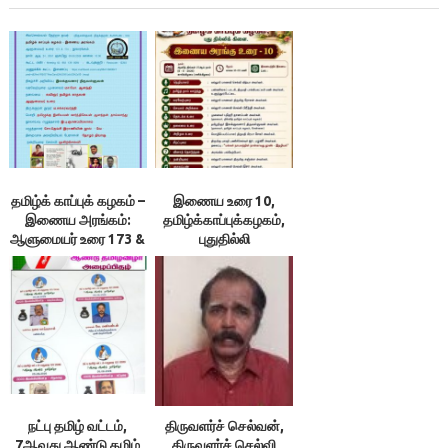
தமிழ்க் காப்புக் கழகம் –
இணைய உரை 10,
இணைய அரங்கம்:
தமிழ்க்காப்புக்கழகம்,
ஆளுமையர் உரை 173 &
புதுதில்லி
174 ; நூலரங்கம்
நட்பு தமிழ் வட்டம்,
திருவளர்ச் செல்வன்,
7ஆவது ஆண்டு தமிழ்
திருவளர்ச் செல்வி