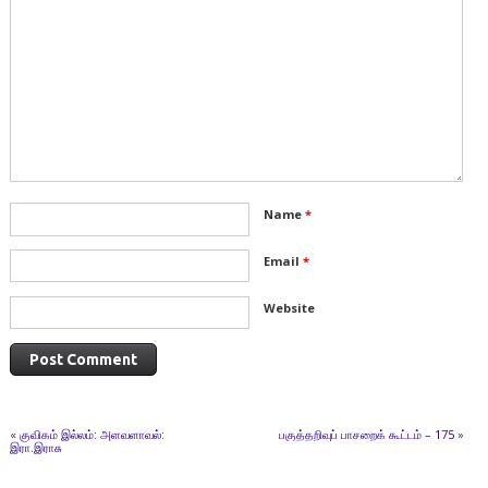
Name
*
Email
*
Website
«
குவிகம் இல்லம்: அளவளாவல்:
பகுத்தறிவுப் பாசறைக் கூட்டம் – 175
»
இரா.இராசு