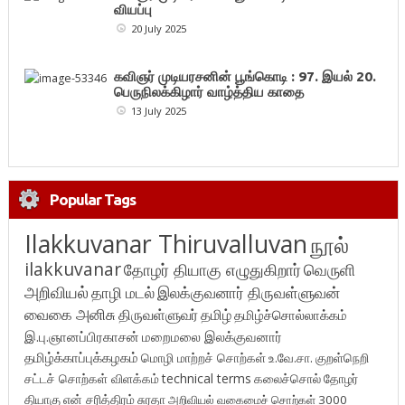
வியப்பு
20 July 2025
கவிஞர் முடியரசனின் பூங்கொடி : 97. இயல் 20.
பெருநிலக்கிழார் வாழ்த்திய காதை
13 July 2025
Popular Tags
Ilakkuvanar Thiruvalluvan
நூல்
ilakkuvanar
தோழர் தியாகு எழுதுகிறார்
வெருளி
அறிவியல்
தாழி மடல்
இலக்குவனார் திருவள்ளுவன்
வைகை அனிசு
திருவள்ளுவர்
தமிழ்
தமிழ்ச்சொல்லாக்கம்
இ.பு.ஞானப்பிரகாசன்
மறைமலை இலக்குவனார்
தமிழ்க்காப்புக்கழகம்
மொழி மாற்றச் சொற்கள்
உ.வே.சா.
குறள்நெறி
சட்டச் சொற்கள் விளக்கம்
technical terms
கலைச்சொல்
தோழர்
தியாகு
என் சரித்திரம்
சுரதா
அறிவியல் வகைமைச் சொற்கள் 3000