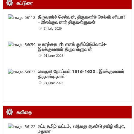
கட்டுரை
திருவளர்ச் செல்வன், திருவளர்ச் செல்வி சரியா?
– இலக்குவனார் திருவள்ளுவன்
21 July 2026
ல கரத்தை rh எனக் குறிப்பிடுவோம்!-
இலக்குவனார் திருவள்ளுவன்
24 June 2026
வெருளி நோய்கள் 1616-1620 : இலக்குவனார்
திருவள்ளுவன்
23 June 2026
கவிதை
நட்பு தமிழ் வட்டம், 7ஆவது ஆண்டு தமிழ் விழா,
மதுரை