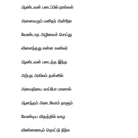
ஆண்டவன் படைப்பில் நாங்கள்
அனைவரும் மனிதர் அன்றோ
வேண்டாத அழிவைச் செய்து
விளைந்தது என்ன கண்டீர்
ஆண்டவன் படைத்த இந்த
அற்புத அகிலம் தன்னில்
அமைதியை காப்போ மானால்
ஆனந்தம் அடைவோம் நாளும்
வேண்டிய விதத்தில் வாழ
விண்ணையும் தொட்டு நிற்க