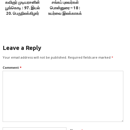
கவிஞர் முடியரசனின்
சங்கப் புலவர்கள்
பூங்கொடி : 97. இயல்
பொன்னுரை – 18 :
20. பெருநிலக்கிழார்
உயர்வை இலக்காகக்
வாழ்த்திய காதை
கொண்டு உரிய பயன்
பெறுவோம்! –
இலக்குவனார்
திருவள்ளுவன்
Leave a Reply
Your email address will not be published.
Required fields are marked
*
Comment
*