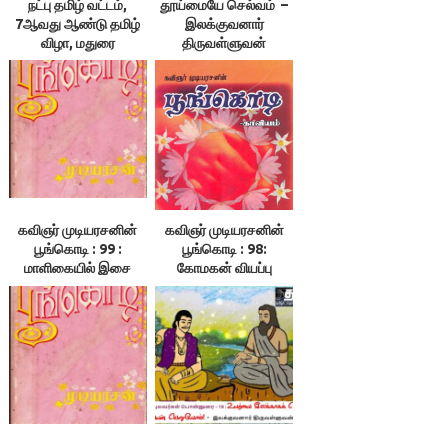
நட்பு தமிழ் வட்டம்,
தூய்மையே செல்வம் –
7ஆவது ஆண்டு தமிழ்
இலக்குவனார்
விழா, மதுரை
திருவள்ளுவன்
கவிஞர் முடியரசனின்
கவிஞர் முடியரசனின்
பூங்கொடி : 99 :
பூங்கொடி : 98:
மாளிகையில் இசை
கோமகன் வியப்பு
முழக்கம்