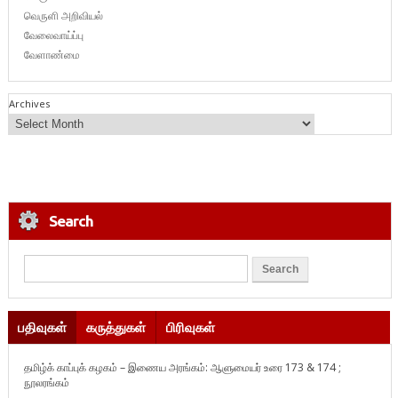
வெருளி அறிவியல்
வேலைவாய்ப்பு
வேளாண்மை
Archives
Search
பதிவுகள்
கருத்துகள்
பிரிவுகள்
தமிழ்க் காப்புக் கழகம் – இணைய அரங்கம்: ஆளுமையர் உரை 173 & 174 ;
நூலரங்கம்