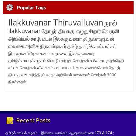
Popular Tags
Ilakkuvanar Thiruvalluvan
நூல்
ilakkuvanar
தோழர் தியாகு எழுதுகிறார்
வெருளி
அறிவியல்
தாழி மடல்
இலக்குவனார் திருவள்ளுவன்
வைகை அனிசு
திருவள்ளுவர்
தமிழ்
தமிழ்ச்சொல்லாக்கம்
இ.பு.ஞானப்பிரகாசன்
மறைமலை இலக்குவனார்
தமிழ்க்காப்புக்கழகம்
மொழி மாற்றச் சொற்கள்
உ.வே.சா.
குறள்நெறி
சட்டச் சொற்கள் விளக்கம்
technical terms
கலைச்சொல்
தோழர்
தியாகு
என் சரித்திரம்
சுரதா
அறிவியல் வகைமைச் சொற்கள் 3000
திருக்குறள்
Recent Posts
தமிழ்க் காப்புக் கழகம் – இணைய அரங்கம்: ஆளுமையர் உரை 173 & 174 ;