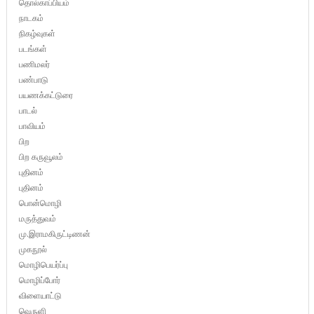
தொல்காப்பியம்
நாடகம்
நிகழ்வுகள்
படங்கள்
பணிமலர்
பண்பாடு
பயணக்கட்டுரை
பாடல்
பாவியம்
பிற
பிற கருவூலம்
புதினம்
புதினம்
பொன்மொழி
மருத்துவம்
மு.இராமகிருட்டிணன்
முகநூல்
மொழிபெயர்ப்பு
மொழிப்போர்
விளையாட்டு
வெருளி