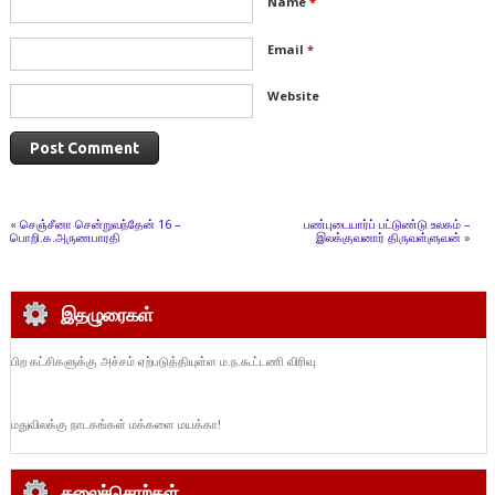
Name
*
Email
*
Website
«
செஞ்சீனா சென்றுவந்தேன் 16 –
பண்புடையார்ப் பட்டுண்டு உலகம் –
பொறி.க.அருணபாரதி
இலக்குவனார் திருவள்ளுவன்
»
இதழுரைகள்
பிற கட்சிகளுக்கு அச்சம் ஏற்படுத்தியுள்ள ம.ந.கூட்டணி விரிவு
மதுவிலக்கு நாடகங்கள் மக்களை மயக்கா!
கலைச்சொற்கள்