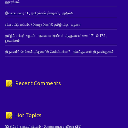
நூலரங்கம்
இணைய உரை 10, தமிழ்க்காப்புக்கழகம், புதுதில்லி
நட்பு தமிழ் வட்டம், 7ஆவது ஆண்டு தமிழ் விழா, மதுரை
தமிழ்க் காப்புக் கழகம் – இணைய அரங்கம்: ஆளுமையர் உரை 171 & 172 ;
நூலரங்கம்
திருவளர்ச் செல்வன், திருவளர்ச் செல்வி சரியா? – இலக்குவனார் திருவள்ளுவன்
Recent Comments
Hot Topics
85 சித்தர் நூல்கள் விவரம் - பொன்னையா சாமிகள்
(29)