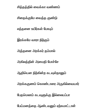
சித்தத்தில் வைக்கா வண்ணம்
சிதைக்குமே வைத்த குண்டு
எத்தனை உயிர்கள் போயும்
இரக்கமே வாரா நிற்கும்
அத்தனை அரக்கர் தம்மால்
அகிலத்தின் அமைதி போச்சே
ஆதியென நிற்கின்ற கடவுள்தானும்
அரக்ககுணம் கொண்டாரை அருகில்வையார்
பேதமெலாம் கடவுளுக்கு இல்லையப்பா
பேய்மனத்தை ஆண்டவனும் ஏற்கமாட்டான்