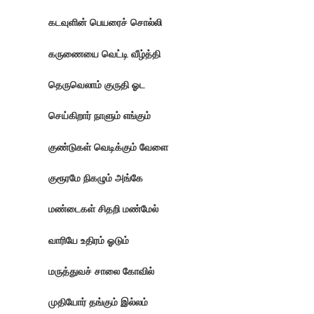
கடவுளின் பெயரைச் சொல்லி
கருணையை வெட்டி வீழ்த்தி
தெருவெலாம் குருதி ஓட
செய்கிறார் நாளும் எங்கும்
குண்டுகள் வெடிக்கும் வேளை
குரூரமே நிகழும் அங்கே
மண்டைகள் சிதறி மண்மேல்
வாரியே உதிரம் ஓடும்
மருத்துவச் சாலை கோவில்
முதியோர் தங்கும் இல்லம்