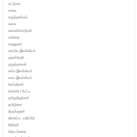
கட்டுரை
கதை
கருத்தரங்கம்
கலை
கலைச்சொற்கள்
கவிதை
காணுரை
காப்பிய இலக்கியம்
குறள்நெறி
குறுந்தகவல்
சங்க இலக்கியம்
சமய இலக்கியம்
செய்திகள்
செவ்வி / பேட்டி
தமிழறிஞர்கள்
தமிழிசை
திருக்குறள்
திரைப்பட மதிப்பீடு
தேர்தல்
தொடர்கதை