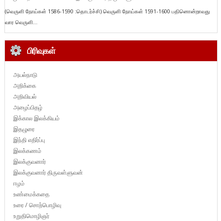
(வெருளி நோய்கள் 1586-1590 :தொடர்ச்சி) வெருளி நோய்கள் 1591-1600 பதினொன்றாவது
வார வெருளி...
பிரிவுகள்
அயல்நாடு
அறிக்கை
அறிவியல்
அழைப்பிதழ்
இக்கால இலக்கியம்
இதழுரை
இந்தி எதிர்ப்பு
இலக்கணம்
இலக்குவனார்
இலக்குவனார் திருவள்ளுவன்
ஈழம்
உண்மைக்கதை
உரை / சொற்பொழிவு
உறுதிமொழிஞர்