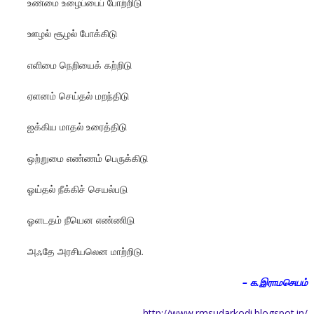
உண்மை உழைப்பைப் போற்றிடு
ஊழல் சூழல் போக்கிடு
எளிமை நெறியைக் கற்றிடு
ஏளனம் செய்தல் மறந்திடு
ஐக்கிய மாதல் உரைத்திடு
ஒற்றுமை எண்ணம் பெருக்கிடு
ஓய்தல் நீக்கிச் செயல்படு
ஓளடதம் நீயென எண்ணிடு
அஃதே அரசியலென மாற்றிடு.
– க.இராமசெயம்
http://www.rmsudarkodi.blogspot.in/