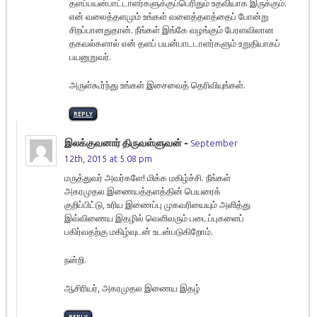
தளப்பயன்பாட்டாளர்களுக்குப்பெரிதும் உதவியாக இருக்கும்.
என் வலைத்தளமும் உங்கள் வளைத்தளத்தைப் போன்று
சிறப்பானதுதான். நீங்கள் இங்கே வழங்கும் பேரளவிலான
தகவல்களால் என் தளப் பயன்பாடடாளர்களும் உறுதியாகப்
பயனுறுவர்.
அருள்கூர்ந்து உங்கள் இசைவைத் தெரிவியுங்கள்.
REPLY
இலக்குவனார் திருவள்ளுவன்
-
September
12th, 2015 at 5:08 pm
மருத்துவர் அவர்களே! மிக்க மகிழ்ச்சி. நீங்கள்
அகரமுதல இணையத்தளத்தின் பெயரைக்
குறிப்பிட்டு, உரிய இணைப்பு முகவரியையும் அளித்து
இவ்விணைய இதழில் வெளிவரும் படைப்புகளைப்
பகிர்வதற்கு மகிழ்வுடன் உடன்படுகிறோம்.
நன்றி.
ஆசிரியர், அகரமுதல இணைய இதழ்
REPLY