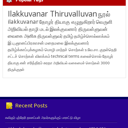
Ilakkuvanar Thiruvalluvan
நூல்
ilakkuvanar
தோழர் தியாகு எழுதுகிறார்
வெருளி
அறிவியல்
தாழி மடல்
இலக்குவனார் திருவள்ளுவன்
வைகை அனிசு
திருவள்ளுவர்
தமிழ்
தமிழ்ச்சொல்லாக்கம்
இ.பு.ஞானப்பிரகாசன்
மறைமலை இலக்குவனார்
தமிழ்க்காப்புக்கழகம்
மொழி மாற்றச் சொற்கள்
உ.வே.சா.
குறள்நெறி
சட்டச் சொற்கள் விளக்கம்
technical terms
கலைச்சொல்
தோழர்
தியாகு
என் சரித்திரம்
சுரதா
அறிவியல் வகைமைச் சொற்கள் 3000
திருக்குறள்
Recent Posts
கவிஞர் புத்தேரி தானப்பன் அவர்களுக்குப் பாராட்டு விழா