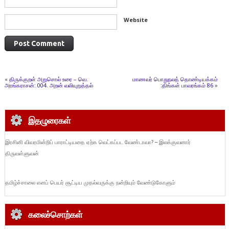
Website
«
திருக்குறள் அறுசொல் உரை – வெ.
மாணவர் பொதுநலத் தொண்டியக்கம்
அரங்கராசன்: 004. அறன் வலியுறுத்தல்
:திங்கள் பாவரங்கம் 86
»
இதழுரைகள்
இரசினி விவரமின்றிப் பாராட்டியதை ஏற்க வெட்கப்பட வேண்டாவா? – இலக்குவனார்
திருவள்ளுவன்
தமிழ்ச்சாலை எனப் பெயர் சூட்டிய முதல்வருக்கு நன்றியும் வேண்டுகோளும்
கலைச்சொற்கள்