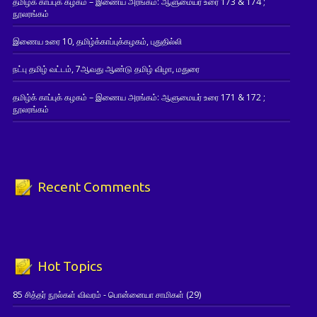
தமிழ்க் காப்புக் கழகம் – இணைய அரங்கம்: ஆளுமையர் உரை 173 & 174 ;
நூலரங்கம்
இணைய உரை 10, தமிழ்க்காப்புக்கழகம், புதுதில்லி
நட்பு தமிழ் வட்டம், 7ஆவது ஆண்டு தமிழ் விழா, மதுரை
தமிழ்க் காப்புக் கழகம் – இணைய அரங்கம்: ஆளுமையர் உரை 171 & 172 ;
நூலரங்கம்
Recent Comments
Hot Topics
85 சித்தர் நூல்கள் விவரம் - பொன்னையா சாமிகள்
(29)