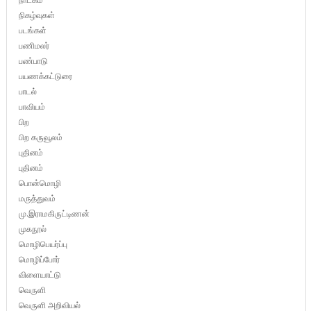
நிகழ்வுகள்
படங்கள்
பணிமலர்
பண்பாடு
பயணக்கட்டுரை
பாடல்
பாவியம்
பிற
பிற கருவூலம்
புதினம்
புதினம்
பொன்மொழி
மருத்துவம்
மு.இராமகிருட்டிணன்
முகநூல்
மொழிபெயர்ப்பு
மொழிப்போர்
விளையாட்டு
வெருளி
வெருளி அறிவியல்