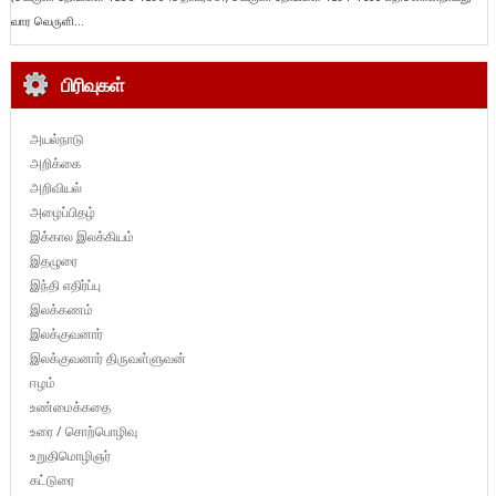
வார வெருளி...
பிரிவுகள்
அயல்நாடு
அறிக்கை
அறிவியல்
அழைப்பிதழ்
இக்கால இலக்கியம்
இதழுரை
இந்தி எதிர்ப்பு
இலக்கணம்
இலக்குவனார்
இலக்குவனார் திருவள்ளுவன்
ஈழம்
உண்மைக்கதை
உரை / சொற்பொழிவு
உறுதிமொழிஞர்
கட்டுரை