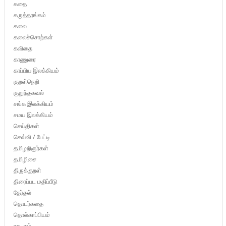
கதை
கருத்தரங்கம்
கலை
கலைச்சொற்கள்
கவிதை
காணுரை
காப்பிய இலக்கியம்
குறள்நெறி
குறுந்தகவல்
சங்க இலக்கியம்
சமய இலக்கியம்
செய்திகள்
செவ்வி / பேட்டி
தமிழறிஞர்கள்
தமிழிசை
திருக்குறள்
திரைப்பட மதிப்பீடு
தேர்தல்
தொடர்கதை
தொல்காப்பியம்
நாடகம்