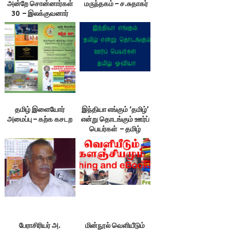
அன்றே சொன்னார்கள்
மருந்தகம் – ச.சுதாகர்
30 – இலக்குவனார்
திருவள்ளுவன்
தமிழ் இளையோர்
இந்தியா எங்கும் ‘தமிழ்’
அமைப்பு – கற்க கசடற
என்று தொடங்கும் ஊர்ப்
பெயர்கள் – தமிழ்
ஓவியா
பேராசிரியர் அ.
மின்நூல் வெளியீடும்